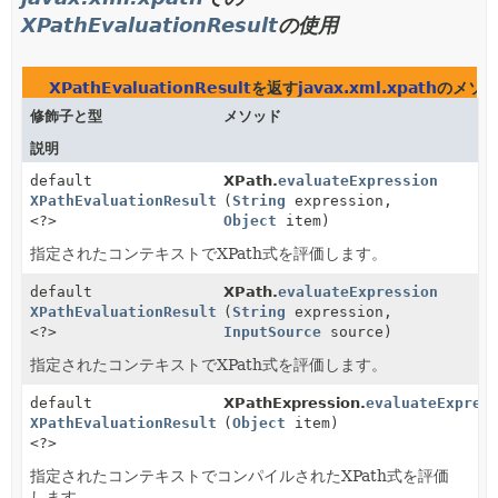
XPathEvaluationResult
の使用
XPathEvaluationResult
を返す
javax.xml.xpath
のメソ
修飾子と型
メソッド
説明
default
XPath.
evaluateExpression
XPathEvaluationResult
(
String
expression,
<?>
Object
item)
指定されたコンテキストでXPath式を評価します。
default
XPath.
evaluateExpression
XPathEvaluationResult
(
String
expression,
<?>
InputSource
source)
指定されたコンテキストでXPath式を評価します。
default
XPathExpression.
evaluateExpres
XPathEvaluationResult
(
Object
item)
<?>
指定されたコンテキストでコンパイルされたXPath式を評価
します。