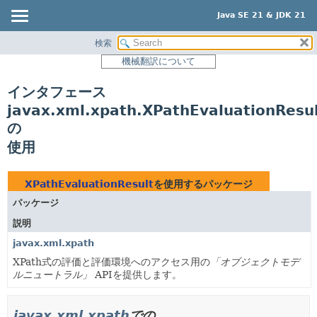
Java SE 21 & JDK 21
検索
概要
機械翻訳について
モジュール
インタフェース
パッケージ
javax.xml.xpath.XPathEvaluationResu
クラス
の
使用
使用
ツリー
プレビュー
XPathEvaluationResult
を使用するパッケージ
新規
パッケージ
非推奨
説明
javax.xml.xpath
索引
XPath式の評価と評価環境へのアクセス用の
「オブジェクトモデ
ヘルプ
ルニュートラル」
APIを提供します。
javax.xml.xpath
での