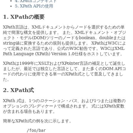
4. XPathコンテキスト
5. XPath APIの使用
1. XPathの概要
XPath言語は、XMLドキュメントからノードを選択するための単
純で簡潔な構文を提供します。
また、XMLドキュメント・オブジ
ェクト・モデル(DOM)ツリーのノードをboolean、doubleまたは
string値に変換するための規則も提供します。
XPathはW3Cによ
って定義された言語であり、公式のW3C勧告です。W3CはXML
Path Language (XPath) Version 1.0仕様をホストしています。
XPathは1999年にXSLTおよびXPointer言語の補足として誕生し
ましたが、最近では独立した言語として、また多くのDOM APIコ
ードの代わりに使用できる単一のXPath式として普及してきまし
た。
2. XPath式
XPath
式
は、1つの
ロケーション・パス
、および1つまたは複数の
オプションの
プレディケート
で構成されます。
式にはXPath変数
が含まれる場合もあります。
簡単なXPath式の例を次に示します。
     /foo/bar
