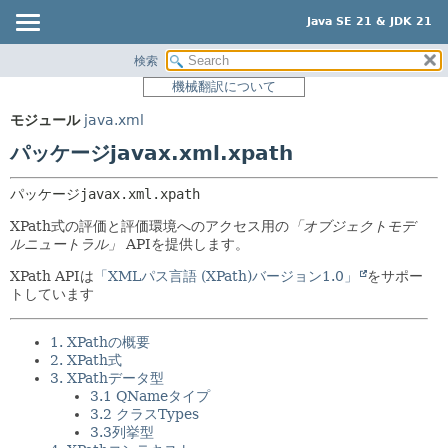
Java SE 21 & JDK 21
検索
概要
パッケージ:
機械翻訳について
説明
モジュール
モジュール
java.xml
関連パッケージ
パッケージ
パッケージjavax.xml.xpath
クラスとインタフェース
クラス
使用
パッケージ
javax.xml.xpath
ツリー
XPath式の評価と評価環境へのアクセス用の
「オブジェクトモデ
ルニュートラル」
APIを提供します。
プレビュー
XPath APIは
「XMLパス言語 (XPath)バージョン1.0」
をサポー
新規
トしています
非推奨
1. XPathの概要
索引
2. XPath式
ヘルプ
3. XPathデータ型
3.1 QNameタイプ
3.2 クラスTypes
3.3列挙型