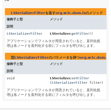
LSSerializerFilter
を返す
org.w3c.dom.ls
のメソッド
修飾子と型
メソッド
説明
LSSerializerFilter
LSSerializer.
getFilter
()
アプリケーションでフィルタが用意されていると、直列化処
理は各ノードを直列化する前にフィルタを呼び出します。
型
LSSerializerFilter
のパラメータを持つ
org.w3c.dom.ls
修飾子と型
メソッド
説明
void
LSSerializer.
setFilter
(
LSSerializerFilter
filter)
アプリケーションでフィルタが用意されていると、直列化処
理は各ノードを直列化する前にフィルタを呼び出します。