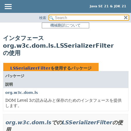
Java SE 21 & JDK 21
検索
概要
機械翻訳について
モジュール
インタフェース
パッケージ
org.w3c.dom.ls.LSSerializerFilter
クラス
の使用
使用
ツリー
LSSerializerFilter
を使用するパッケージ
プレビュー
パッケージ
新規
説明
非推奨
org.w3c.dom.ls
DOM Level 3の読み込みと保存のためのインタフェースを提供
索引
します。
ヘルプ
org.w3c.dom.ls
での
LSSerializerFilter
の使
用