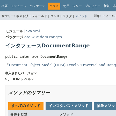
概要
モジュール
パッケージ
クラス
使用
ツリー
プレビュー
新規
非
サマリー:
ネスト済 |
フィールド |
コンストラクタ |
メソッド
詳細:
フィールド
モジュール
java.xml
パッケージ
org.w3c.dom.ranges
インタフェースDocumentRange
public interface 
DocumentRange
「
Document Object Model (DOM) Level 2 Traversal and Range
導入されたバージョン:
9、DOMレベル2
メソッドのサマリー
すべてのメソッド
インスタンス・メソッド
抽象メソッ
修飾子と型
メソッド