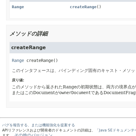
Range
createRange
()
メソッドの詳細
createRange
Range
createRange
()
このインタフェースは、バインディング固有のキャスト・メソッ
戻り値:
このメソッドから返されたRangeの初期状態は、両方の境界点が
またはこのDocumentが
ownerDocument
であるDocumentF
バグを報告する、または機能強化を提案する
APIリファレンスおよび開発者のドキュメントの詳細は、
「Java SEドキュメン
その他のバージョン。
ます。