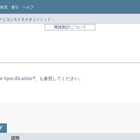
推奨
索引
ヘルプ
 |
コンストラクタ |
メソッド
機械翻訳について
 Specification
」も参照してください。
ド
説明