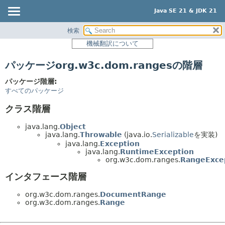
Java SE 21 & JDK 21
検索
概要
機械翻訳について
モジュール
パッケージorg.w3c.dom.rangesの階層
パッケージ
クラス
パッケージ階層:
すべてのパッケージ
使用
クラス階層
階層ツリー
プレビュー
java.lang.
Object
java.lang.
Throwable
(java.io.
Serializable
を実装)
新規
java.lang.
Exception
java.lang.
RuntimeException
非推奨
org.w3c.dom.ranges.
RangeExce
索引
インタフェース階層
ヘルプ
org.w3c.dom.ranges.
DocumentRange
org.w3c.dom.ranges.
Range