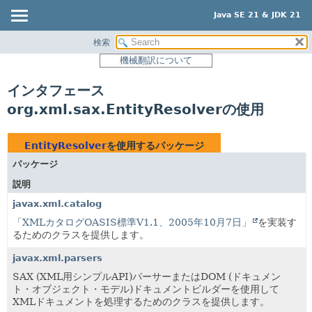
Java SE 21 & JDK 21
検索
概要
機械翻訳について
モジュール
インタフェース
パッケージ
org.xml.sax.EntityResolverの使用
クラス
使用
EntityResolver
を使用するパッケージ
ツリー
パッケージ
プレビュー
説明
新規
javax.xml.catalog
非推奨
「XMLカタログOASIS標準V1.1、2005年10月7日」
を実装す
るためのクラスを提供します。
索引
javax.xml.parsers
ヘルプ
SAX (XML用シンプルAPI)パーサーまたはDOM (ドキュメン
ト・オブジェクト・モデル)ドキュメントビルダーを使用して
XMLドキュメントを処理するためのクラスを提供します。