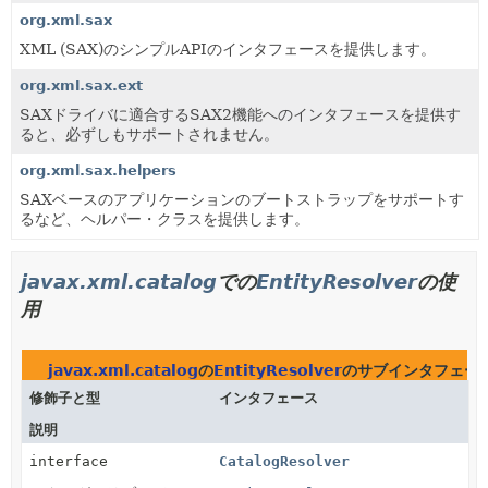
org.xml.sax
XML (SAX)のシンプルAPIのインタフェースを提供します。
org.xml.sax.ext
SAXドライバに適合するSAX2機能へのインタフェースを提供す
ると、必ずしもサポートされません。
org.xml.sax.helpers
SAXベースのアプリケーションのブートストラップをサポートす
るなど、ヘルパー・クラスを提供します。
javax.xml.catalog
での
EntityResolver
の使
用
javax.xml.catalog
の
EntityResolver
のサブインタフェー
修飾子と型
インタフェース
説明
interface
CatalogResolver