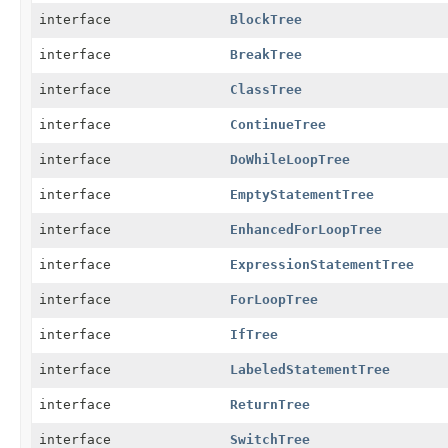
interface
BlockTree
interface
BreakTree
interface
ClassTree
interface
ContinueTree
interface
DoWhileLoopTree
interface
EmptyStatementTree
interface
EnhancedForLoopTree
interface
ExpressionStatementTree
interface
ForLoopTree
interface
IfTree
interface
LabeledStatementTree
interface
ReturnTree
interface
SwitchTree