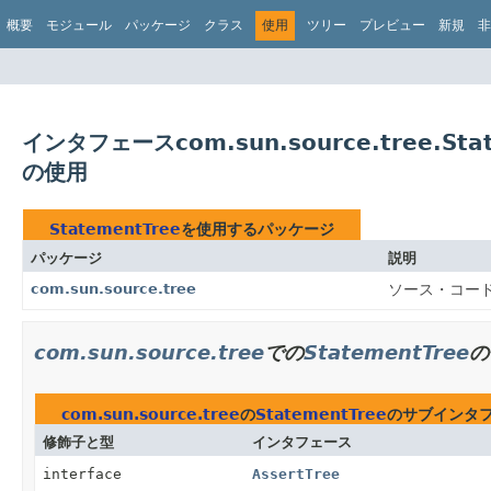
概要
モジュール
パッケージ
クラス
使用
ツリー
プレビュー
新規
非
インタフェースcom.sun.source.tree.Sta
の使用
StatementTree
を使用するパッケージ
パッケージ
説明
com.sun.source.tree
ソース・コードを
com.sun.source.tree
での
StatementTree
の
com.sun.source.tree
の
StatementTree
のサブインタ
修飾子と型
インタフェース
interface
AssertTree