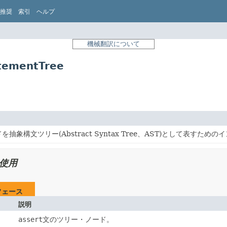
推奨
索引
ヘルプ
機械翻訳について
tementTree
抽象構文ツリー(Abstract Syntax Tree、AST)として表すた
使用
フェース
説明
assert
文のツリー・ノード。