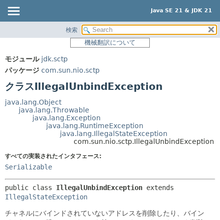
Java SE 21 & JDK 21
検索
概要
サマリー:
機械翻訳について
ネスト済
モジュール
モジュール
jdk.sctp
フィールド
パッケージ
パッケージ
com.sun.nio.sctp
コンストラクタ
クラス
クラスIllegalUnbindException
メソッド
使用
java.lang.Object
ツリー
java.lang.Throwable
詳細:
java.lang.Exception
プレビュー
フィールド
java.lang.RuntimeException
java.lang.IllegalStateException
新規
コンストラクタ
com.sun.nio.sctp.IllegalUnbindException
非推奨
メソッド
すべての実装されたインタフェース:
Serializable
索引
ヘルプ
public class 
IllegalUnbindException
extends 
IllegalStateException
チャネルにバインドされていないアドレスを削除したり、バイン