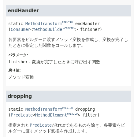
endHandler
static
MethodTransform
endHandler
PREVIEW
(
Consumer
<
MethodBuilder
> finisher)
PREVIEW
各要素をビルダーに渡すメソッド変換を作成し、変換が完了し
たときに指定した関数をコールします。
パラメータ:
finisher
- 変換が完了したときに呼び出す関数
戻り値:
メソッド変換
dropping
static
MethodTransform
dropping
PREVIEW
(
Predicate
<
MethodElement
> filter)
PREVIEW
指定された
Predicate
がtrueであるものを除き、各要素をビ
ルダーに渡すメソッド変換を作成します。