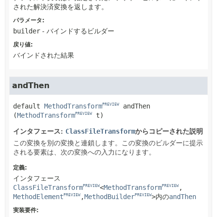
された解決済変換を返します。
パラメータ:
builder
- バインドするビルダー
戻り値:
バインドされた結果
andThen
default
MethodTransform
andThen
PREVIEW
(
MethodTransform
 t)
PREVIEW
インタフェース:
ClassFileTransform
からコピーされた説明
この変換を別の変換と連鎖します。この変換のビルダーに提示
される要素は、次の変換への入力になります。
定義:
インタフェース
ClassFileTransform
<
MethodTransform
,
PREVIEW
PREVIEW
MethodElement
,
MethodBuilder
>
内の
andThen
PREVIEW
PREVIEW
実装要件: