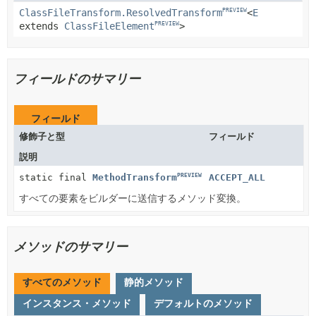
ClassFileTransform.ResolvedTransform
<
E
PREVIEW
extends
ClassFileElement
>
PREVIEW
フィールドのサマリー
フィールド
修飾子と型
フィールド
説明
PREVIEW
ACCEPT_ALL
static final
MethodTransform
すべての要素をビルダーに送信するメソッド変換。
メソッドのサマリー
すべてのメソッド
静的メソッド
インスタンス・メソッド
デフォルトのメソッド