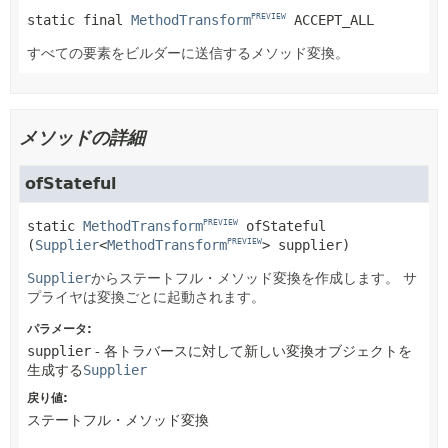
static final
MethodTransform
ACCEPT_ALL
PREVIEW
すべての要素をビルダーに送信するメソッド変換。
メソッドの詳細
ofStateful
static
MethodTransform
ofStateful
PREVIEW
(
Supplier
<
MethodTransform
> supplier)
PREVIEW
Supplier
からステートフル・メソッド変換を作成します。
サ
プライヤは変換ごとに起動されます。
パラメータ:
supplier
- 各トラバースに対して新しい変換オブジェクトを
生成する
Supplier
戻り値:
ステートフル・メソッド変換