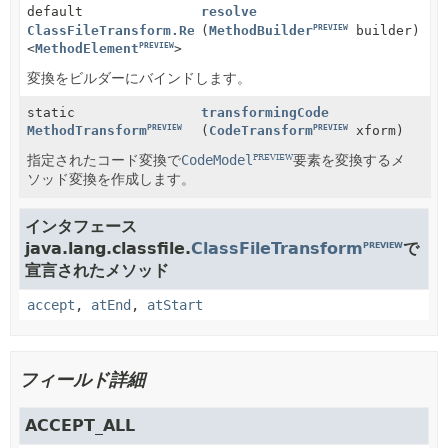
default
resolve
PREVIEW
PREVIEW
ClassFileTransform.ResolvedTransform
(
MethodBuilder
builder)
PREVIEW
<
MethodElement
>
変換をビルダーにバインドします。
static
transformingCode
PREVIEW
PREVIEW
MethodTransform
(
CodeTransform
xform)
指定されたコード変換で
CodeModel
要素を変換するメ
PREVIEW
ソッド変換を作成します。
インタフェース
java.lang.classfile.
ClassFileTransform
で
PREVIEW
宣言されたメソッド
accept
,
atEnd
,
atStart
フィールド詳細
ACCEPT_ALL