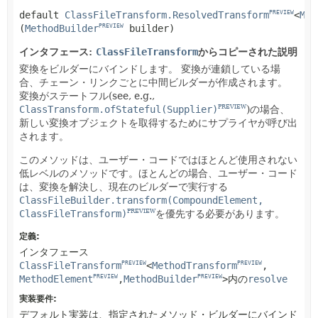
default
ClassFileTransform.ResolvedTransform
<
Met
PREVIEW
(
MethodBuilder
 builder)
PREVIEW
インタフェース:
ClassFileTransform
からコピーされた説明
変換をビルダーにバインドします。
変換が連鎖している場
合、チェーン・リンクごとに中間ビルダーが作成されます。
変換がステートフル(see, e.g.,
ClassTransform.ofStateful(Supplier)
)の場合、
PREVIEW
新しい変換オブジェクトを取得するためにサプライヤが呼び出
されます。
このメソッドは、ユーザー・コードではほとんど使用されない
低レベルのメソッドです。ほとんどの場合、ユーザー・コード
は、変換を解決し、現在のビルダーで実行する
ClassFileBuilder.transform(CompoundElement,
ClassFileTransform)
を優先する必要があります。
PREVIEW
定義:
インタフェース
ClassFileTransform
<
MethodTransform
,
PREVIEW
PREVIEW
MethodElement
,
MethodBuilder
>
内の
resolve
PREVIEW
PREVIEW
実装要件:
デフォルト実装は、指定されたメソッド・ビルダーにバインド