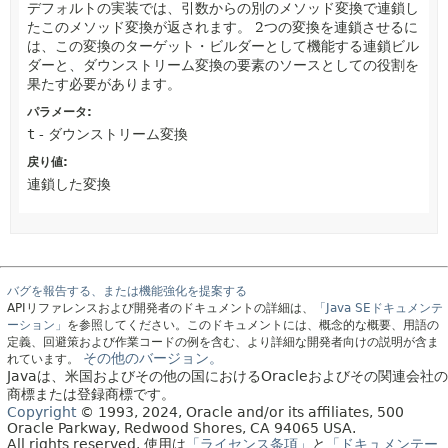
デフォルトの実装では、引数からの別のメソッド変換で連鎖し
たこのメソッド変換が返されます。
2つの変換を連鎖させるに
は、この変換のターゲット・ビルダーとして機能する連鎖ビル
ダーと、ダウンストリーム変換の要素のソースとしての役割を
果たす必要があります。
パラメータ:
t
- ダウンストリーム変換
戻り値:
連鎖した変換
バグを報告する、または機能強化を提案する
APIリファレンスおよび開発者のドキュメントの詳細は、
「Java SEドキュメンテ
ーション」
を参照してください。このドキュメントには、概念的な概要、用語の
定義、回避策および作業コードの例を含む、より詳細な開発者向けの説明が含ま
その他のバージョン。
れています。
Javaは、米国およびその他の国におけるOracleおよびその関連会社の
商標または登録商標です。
Copyright
© 1993, 2024, Oracle and/or its affiliates, 500
Oracle Parkway, Redwood Shores, CA 94065 USA.
All rights reserved.
使用は
「ライセンス条項」
と
「ドキュメンテー