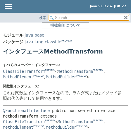
Java SE 22 & JDK 22
検索
概要
サマリー:
機械翻訳について
ネスト済
モジュール
モジュール
java.base
フィールド
パッケージ
パッケージ
java.lang.classfile
PREVIEW
コンストラクタ
クラス
インタフェースMethodTransform
メソッド
使用
ツリー
すべてのスーパー・インタフェース:
詳細:
ClassFileTransform
<
MethodTransform
,
PREVIEW
PREVIEW
プレビュー
フィールド
MethodElement
,
MethodBuilder
>
PREVIEW
PREVIEW
新規
コンストラクタ
関数型インタフェース:
非推奨
メソッド
これは関数型インタフェースなので、ラムダ式またはメソッド参
照の代入先として使用できます。
索引
ヘルプ
@FunctionalInterface
public non-sealed interface 
MethodTransform
 extends 
ClassFileTransform
<
MethodTransform
,
PREVIEW
PREVIEW
MethodElement
,
MethodBuilder
>
PREVIEW
PREVIEW