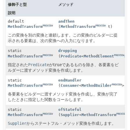
修飾子と型
メソッド
説明
default
andThen
PREVIEW
PREVIEW
MethodTransform
(
MethodTransform
t)
この変換を別の変換と連鎖します。この変換のビルダーに提
示される要素は、次の変換への入力になります。
static
dropping
PREVIEW
PREVIEW
MethodTransform
(
Predicate
<
MethodElement
> 
指定された
Predicate
がtrueであるものを除き、各要素をビ
ルダーに渡すメソッド変換を作成します。
static
endHandler
PREVIEW
PREVIEW
MethodTransform
(
Consumer
<
MethodBuilder
> f
各要素をビルダーに渡すメソッド変換を作成し、変換が完了
したときに指定した関数をコールします。
static
ofStateful
PREVIEW
PREVIEW
MethodTransform
(
Supplier
<
MethodTransform
>
Supplier
からステートフル・メソッド変換を作成します。