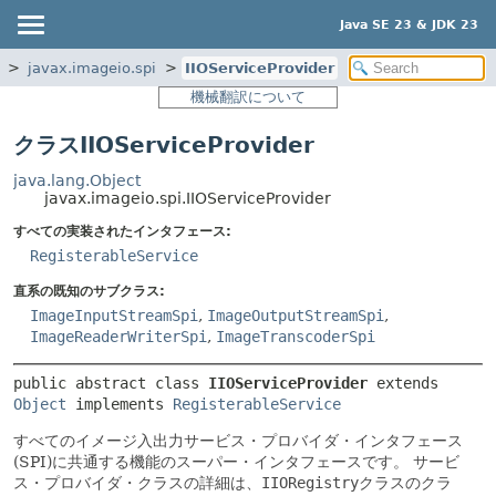
Java SE 23 & JDK 23
javax.imageio.spi
IIOServiceProvider
機械翻訳について
クラスIIOServiceProvider
java.lang.Object
javax.imageio.spi.IIOServiceProvider
すべての実装されたインタフェース:
RegisterableService
直系の既知のサブクラス:
ImageInputStreamSpi
,
ImageOutputStreamSpi
,
ImageReaderWriterSpi
,
ImageTranscoderSpi
public abstract class 
IIOServiceProvider
extends 
Object
 implements 
RegisterableService
すべてのイメージ入出力サービス・プロバイダ・インタフェース
(SPI)に共通する機能のスーパー・インタフェースです。
サービ
ス・プロバイダ・クラスの詳細は、
IIORegistry
クラスのクラ