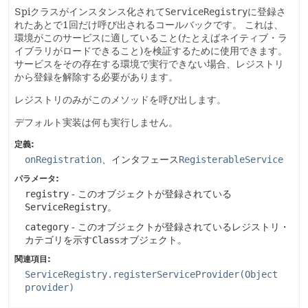
Spiクラスがインスタンス化されて
ServiceRegistry
に登録さ
れたあとで1回だけ呼び出されるコールバックです。
これは、
環境がこのサービスに適していること(たとえばネイティブ・ラ
イブラリがロードできること)を検証するために使用できます。
サービスをその存在する環境で実行できない場合、レジストリ
から登録を解除する必要があります。
レジストリのみがこのメソッドを呼び出します。
デフォルト実装は何も実行しません。
定義:
onRegistration
、インタフェース
RegisterableService
パラメータ:
registry
- このオブジェクトが登録されている
ServiceRegistry
。
category
- このオブジェクトが登録されているレジストリ・
カテゴリを示す
Class
オブジェクト。
関連項目:
ServiceRegistry.registerServiceProvider(Object
provider)