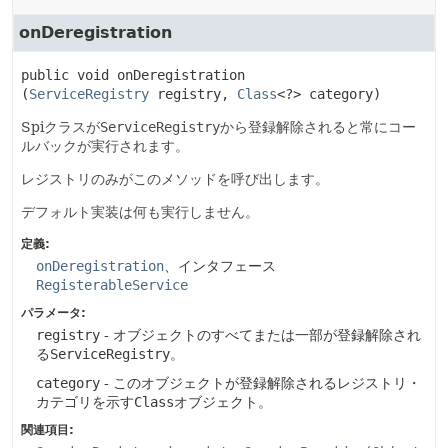
onDeregistration
public
void
onDeregistration
(
ServiceRegistry
 registry, 
Class
<?> category)
Spiクラスが
ServiceRegistry
から登録解除されると常にコー
ルバックが実行されます。
レジストリのみがこのメソッドを呼び出します。
デフォルト実装は何も実行しません。
定義:
onDeregistration
、インタフェース
RegisterableService
パラメータ:
registry
- オブジェクトのすべてまたは一部が登録解除され
る
ServiceRegistry
。
category
- このオブジェクトが登録解除されるレジストリ・
カテゴリを示す
Class
オブジェクト。
関連項目: