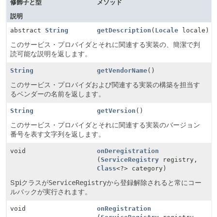
修飾子と型
メソッド
説明
abstract
String
getDescription
(
Locale
locale)
このサービス・プロバイダとそれに関連する実装の、簡潔で判
読可能な説明を返します。
String
getVendorName
()
このサービス・プロバイダおよび関連する実装の構築を担当す
るベンダーの名前を返します。
String
getVersion
()
このサービス・プロバイダとそれに関連する実装のバージョン
番号を表す文字列を返します。
void
onDeregistration
(
ServiceRegistry
registry,
Class
<?> category)
Spiクラスが
ServiceRegistry
から登録解除されると常にコー
ルバックが実行されます。
void
onRegistration