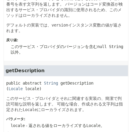
番号を表す文字列を返します。
バージョンはコード変換器が検
出するサービス・プロバイダの識別に使用されるため、このメ
ソッドはローカライズされません。
デフォルトの実装では、
version
インスタンス変数の値が返さ
れます。
戻り値:
このサービス・プロバイダのバージョンを含む
null String
以外。
getDescription
public abstract
String
getDescription
(
Locale
 locale)
このサービス・プロバイダとそれに関連する実装の、簡潔で判
読可能な説明を返します。
可能な場合、作成される文字列は指
定された
Locale
にローカライズされます。
パラメータ:
locale
- 返される値をローカライズする
Locale
。