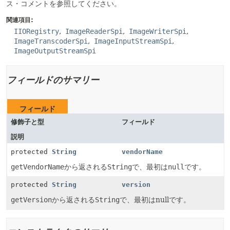
ス・コメントを参照してください。
関連項目:
IIORegistry
ImageReaderSpi
ImageWriterSpi
ImageTranscoderSpi
ImageInputStreamSpi
ImageOutputStreamSpi
フィールドのサマリー
フィールド
修飾子と型
フィールド
説明
protected
String
vendorName
getVendorName
から返される
String
で、最初は
null
です。
protected
String
version
getVersion
から返される
String
で、最初はnullです。