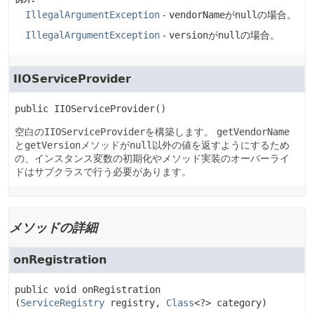
IllegalArgumentException
-
vendorName
が
null
の場合。
IllegalArgumentException
-
version
が
null
の場合。
IIOServiceProvider
public
IIOServiceProvider
()
空白の
IIOServiceProvider
を構築します。
getVendorName
と
getVersion
メソッドが
null
以外の値を返すようにするため
の、インスタンス変数の初期化やメソッド実装のオーバーライ
ドはサブクラスで行う必要があります。
メソッドの詳細
onRegistration
public
void
onRegistration
(
ServiceRegistry
 registry, 
Class
<?> category)