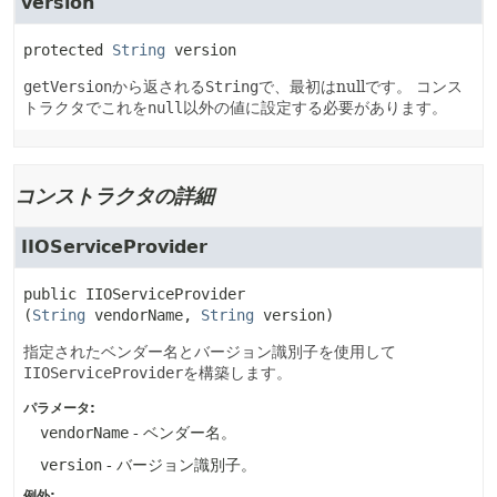
version
protected
String
version
getVersion
から返される
String
で、最初はnullです。
コンス
トラクタでこれを
null
以外の値に設定する必要があります。
コンストラクタの詳細
IIOServiceProvider
public
IIOServiceProvider
(
String
 vendorName, 
String
 version)
指定されたベンダー名とバージョン識別子を使用して
IIOServiceProvider
を構築します。
パラメータ:
vendorName
- ベンダー名。
version
- バージョン識別子。
例外: