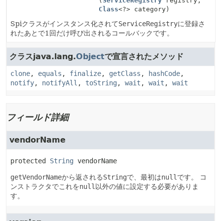
(
ServiceRegistry
registry,
Class
<?> category)
Spiクラスがインスタンス化されて
ServiceRegistry
に登録さ
れたあとで1回だけ呼び出されるコールバックです。
クラスjava.lang.
Object
で宣言されたメソッド
clone
,
equals
,
finalize
,
getClass
,
hashCode
,
notify
,
notifyAll
,
toString
,
wait
,
wait
,
wait
フィールド詳細
vendorName
protected
String
vendorName
getVendorName
から返される
String
で、最初は
null
です。
コ
ンストラクタでこれを
null
以外の値に設定する必要がありま
す。