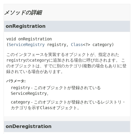
メソッドの詳細
onRegistration
void
onRegistration
(
ServiceRegistry
 registry, 
Class
<?> category)
このインタフェースを実装するオブジェクトが、指定された
registry
の
category
に追加される場合に呼び出されます。
こ
のオブジェクトは、すでに別のカテゴリ(複数の場合もあり)に登
録されている場合があります。
パラメータ:
registry
- このオブジェクトが登録されている
ServiceRegistry
。
category
- このオブジェクトが登録されているレジストリ・
カテゴリを示す
Class
オブジェクト。
onDeregistration