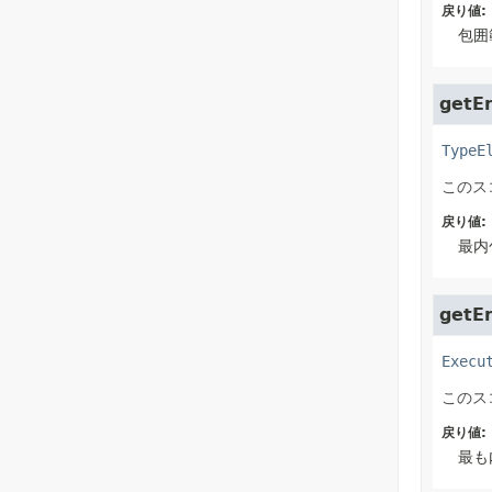
戻り値:
包囲
getEn
TypeE
このス
戻り値:
最内
getE
Execu
このス
戻り値:
最も