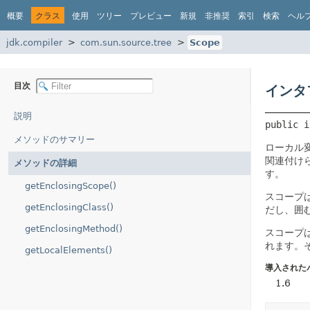
概要
クラス
使用
ツリー
プレビュー
新規
非推奨
索引
検索
ヘル
jdk.compiler
com.sun.source.tree
Scope
目次
インタ
説明
public i
メソッドのサマリー
ローカル
関連付け
メソッドの詳細
す。
getEnclosingScope()
スコープ
getEnclosingClass()
だし、囲
getEnclosingMethod()
スコープ
れます。
getLocalElements()
導入された
1.6