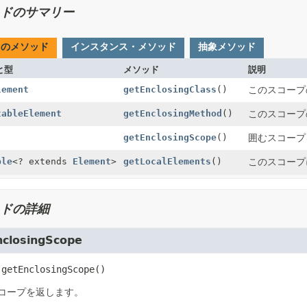
ドのサマリー
てのメソッド
インスタンス・メソッド
抽象メソッド
と型
メソッド
説明
lement
getEnclosingClass
()
このスコープ
tableElement
getEnclosingMethod
()
このスコープ
getEnclosingScope
()
囲むスコープ
ble
<? extends
Element
>
getLocalElements
()
このスコープ
ドの詳細
nclosingScope
getEnclosingScope
()
コープを返します。