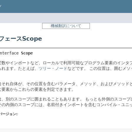
プ
機械翻訳について
フェースScope
nterface 
Scope
変数やインポートなど、ローカルで利用可能なプログラム要素のインタ
られます。たとえば、
ツリー・ノード
などです。
この位置は、囲むメソ
はそれ自体が、その位置を含むパラメータ、メソッド、およびメソッド
む要素からこれらの要素を判定できます。
は、別のスコープに囲まれることもあります。
もっとも外側のスコープには
その内側のスコープには、名前付きインポートを含むコンパイル・ユニ
バージョン: