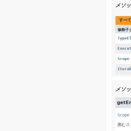
メソッ
すべ
修飾子
TypeE
Execu
Scope
Itera
メソッ
getE
Scope
囲むス