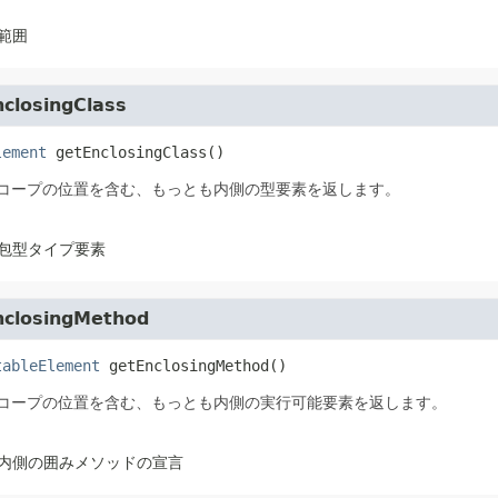
範囲
closingClass
lement
getEnclosingClass
()
コープの位置を含む、もっとも内側の型要素を返します。
包型タイプ要素
nclosingMethod
tableElement
getEnclosingMethod
()
コープの位置を含む、もっとも内側の実行可能要素を返します。
内側の囲みメソッドの宣言