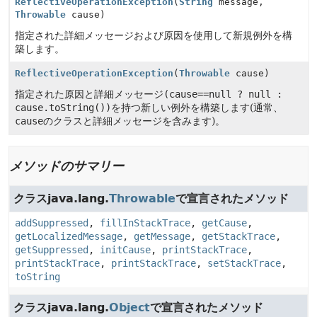
ReflectiveOperationException
(
String
message,
Throwable
cause)
指定された詳細メッセージおよび原因を使用して新規例外を構
築します。
ReflectiveOperationException
(
Throwable
cause)
指定された原因と詳細メッセージ
(cause==null ? null :
cause.toString())
を持つ新しい例外を構築します(通常、
cause
のクラスと詳細メッセージを含みます)。
メソッドのサマリー
クラスjava.lang.
Throwable
で宣言されたメソッド
addSuppressed
,
fillInStackTrace
,
getCause
,
getLocalizedMessage
,
getMessage
,
getStackTrace
,
getSuppressed
,
initCause
,
printStackTrace
,
printStackTrace
,
printStackTrace
,
setStackTrace
,
toString
クラスjava.lang.
Object
で宣言されたメソッド