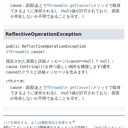
cause
- 原因(あとで
Throwable.getCause()
メソッドで取得
できるように保存される)。
(
null
値が許可されており、原因
が存在しないか不明であることを示す。)
ReflectiveOperationException
public
ReflectiveOperationException
(
Throwable
 cause)
指定された原因と詳細メッセージ
(cause==null ? null :
cause.toString())
を持つ新しい例外を構築します(通常、
cause
のクラスと詳細メッセージを含みます)。
パラメータ:
cause
- 原因(あとで
Throwable.getCause()
メソッドで取得
できるように保存される)。
(
null
値が許可されており、原因
が存在しないか不明であることを示す。)
バグを報告する、または機能強化を提案する
APIリファレンスおよび開発者のドキュメントの詳細は、
「Java SEドキュメン