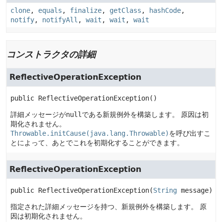
clone
,
equals
,
finalize
,
getClass
,
hashCode
,
notify
,
notifyAll
,
wait
,
wait
,
wait
コンストラクタの詳細
ReflectiveOperationException
public
ReflectiveOperationException
()
詳細メッセージが
null
である新規例外を構築します。
原因は初
期化されません。
Throwable.initCause(java.lang.Throwable)
を呼び出すこ
とによって、あとでこれを初期化することができます。
ReflectiveOperationException
public
ReflectiveOperationException
(
String
 message)
指定された詳細メッセージを持つ、新規例外を構築します。
原
因は初期化されません。