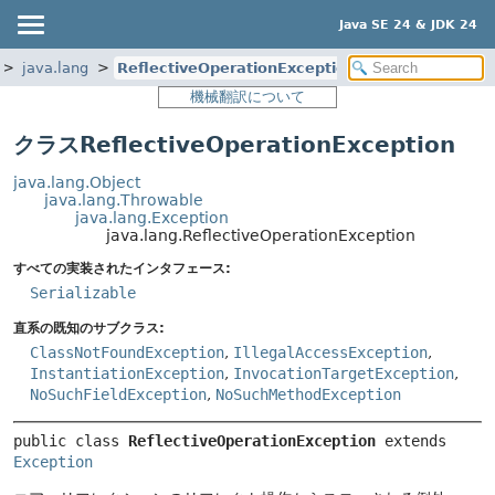
Java SE 24 & JDK 24
java.lang
ReflectiveOperationException
機械翻訳について
クラスReflectiveOperationException
java.lang.Object
java.lang.Throwable
java.lang.Exception
java.lang.ReflectiveOperationException
すべての実装されたインタフェース:
Serializable
直系の既知のサブクラス:
ClassNotFoundException
,
IllegalAccessException
,
InstantiationException
,
InvocationTargetException
,
NoSuchFieldException
,
NoSuchMethodException
public class 
ReflectiveOperationException
extends 
Exception