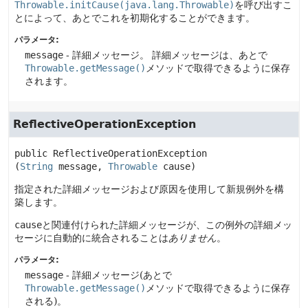
Throwable.initCause(java.lang.Throwable)
を呼び出すこ
とによって、あとでこれを初期化することができます。
パラメータ:
message
- 詳細メッセージ。
詳細メッセージは、あとで
Throwable.getMessage()
メソッドで取得できるように保存
されます。
ReflectiveOperationException
public
ReflectiveOperationException
(
String
 message, 
Throwable
 cause)
指定された詳細メッセージおよび原因を使用して新規例外を構
築します。
cause
と関連付けられた詳細メッセージが、この例外の詳細メッ
セージに自動的に統合されることは
ありません
。
パラメータ:
message
- 詳細メッセージ(あとで
Throwable.getMessage()
メソッドで取得できるように保存
される)。