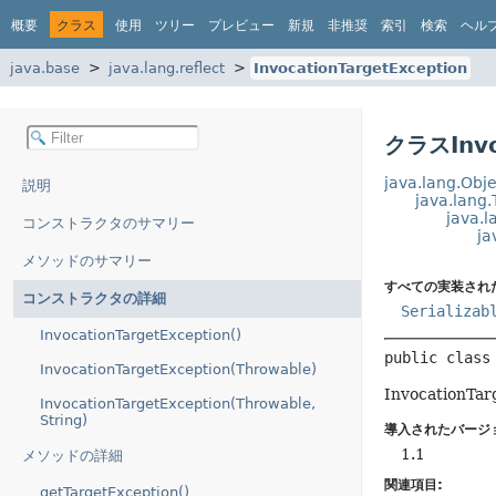
概要
クラス
使用
ツリー
プレビュー
新規
非推奨
索引
検索
ヘル
java.base
java.lang.reflect
InvocationTargetException
クラスInvo
java.lang.Obje
説明
java.lang
java.l
コンストラクタのサマリー
ja
メソッドのサマリー
すべての実装され
コンストラクタの詳細
Serializab
InvocationTargetException()
public class
InvocationTargetException(Throwable)
Invocati
InvocationTargetException(Throwable,
String)
導入されたバージ
1.1
メソッドの詳細
関連項目:
getTargetException()