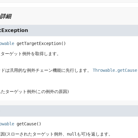
詳細
tException
owable
getTargetException
()
たターゲット例外を取得します。
ッドは汎用的な例外チェーン機能に先行します。
Throwable.getCause
。
たターゲット例外(この例外の原因)
e
owable
getCause
()
因(スローされたターゲット例外、
null
も可)を返します。