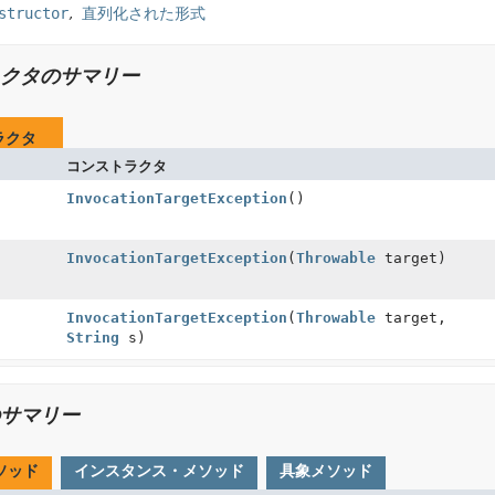
structor
直列化された形式
クタのサマリー
ラクタ
コンストラクタ
InvocationTargetException
()
InvocationTargetException
(
Throwable
target)
InvocationTargetException
(
Throwable
target,
String
s)
サマリー
ソッド
インスタンス・メソッド
具象メソッド