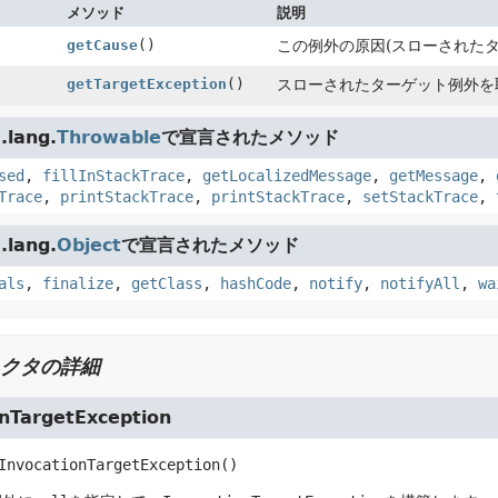
メソッド
説明
getCause
()
この例外の原因(スローされた
getTargetException
()
スローされたターゲット例外を
lang.
Throwable
で宣言されたメソッド
sed
,
fillInStackTrace
,
getLocalizedMessage
,
getMessage
,
Trace
,
printStackTrace
,
printStackTrace
,
setStackTrace
,
lang.
Object
で宣言されたメソッド
als
,
finalize
,
getClass
,
hashCode
,
notify
,
notifyAll
,
wa
クタの詳細
onTargetException
InvocationTargetException
()