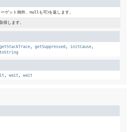
ターゲット例外、
null
も可)を返します。
取得します。
getStackTrace
,
getSuppressed
,
initCause
,
toString
it
,
wait
,
wait