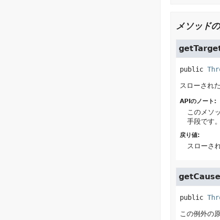
メソッドの
getTarge
public
Thr
スローされ
APIのノート:
このメソ
手段です
戻り値:
スローされ
getCaus
public
Thr
この例外の原