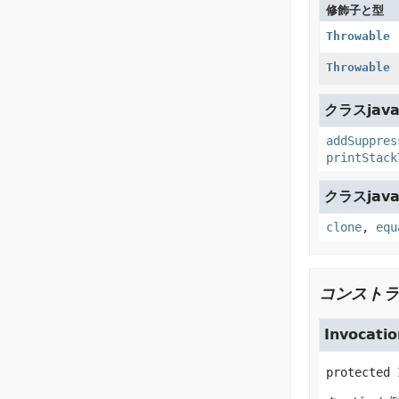
修飾子と型
Throwable
Throwable
クラスjava.
addSuppres
printStack
クラスjava.
clone
,
equ
コンストラ
Invocati
protected