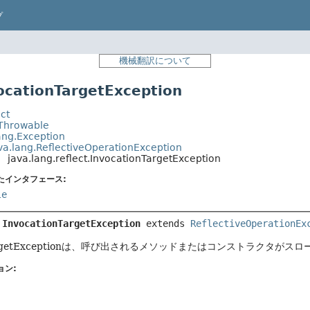
プ
機械翻訳について
cationTargetException
ct
.Throwable
ang.Exception
va.lang.ReflectiveOperationException
java.lang.reflect.InvocationTargetException
たインタフェース:
le
 
InvocationTargetException
extends 
ReflectiveOperationEx
onTargetExceptionは、呼び出されるメソッドまたはコンストラク
ョン: