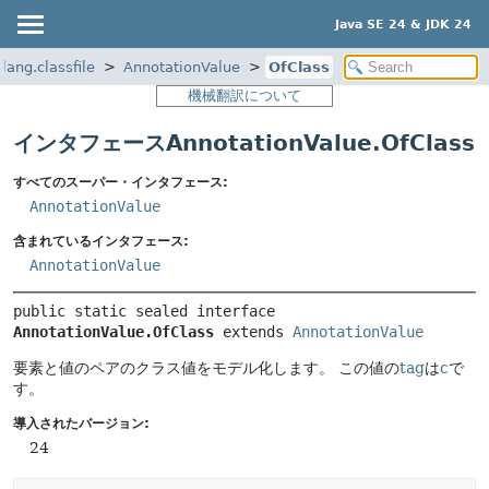
Java SE 24 & JDK 24
.lang.classfile
AnnotationValue
OfClass
機械翻訳について
インタフェースAnnotationValue.OfClass
すべてのスーパー・インタフェース:
AnnotationValue
含まれているインタフェース:
AnnotationValue
public static sealed interface 
AnnotationValue.OfClass
 extends 
AnnotationValue
要素と値のペアのクラス値をモデル化します。
この値の
tag
は
c
で
す。
導入されたバージョン:
24