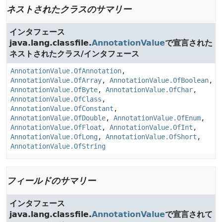
ネストされたクラスのサマリー
インタフェース
java.lang.classfile.
AnnotationValue
で宣言された
ネストされたクラス/インタフェース
AnnotationValue.OfAnnotation
,
AnnotationValue.OfArray
,
AnnotationValue.OfBoolean
,
AnnotationValue.OfByte
,
AnnotationValue.OfChar
,
AnnotationValue.OfClass
,
AnnotationValue.OfConstant
,
AnnotationValue.OfDouble
,
AnnotationValue.OfEnum
,
AnnotationValue.OfFloat
,
AnnotationValue.OfInt
,
AnnotationValue.OfLong
,
AnnotationValue.OfShort
,
AnnotationValue.OfString
フィールドのサマリー
インタフェース
java.lang.classfile.
AnnotationValue
で宣言されて