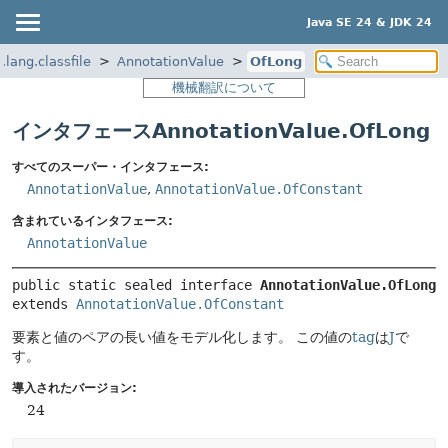
Java SE 24 & JDK 24
.lang.classfile
AnnotationValue
OfLong
機械翻訳について
インタフェースAnnotationValue.OfLong
すべてのスーパー・インタフェース:
AnnotationValue
,
AnnotationValue.OfConstant
含まれているインタフェース:
AnnotationValue
public static sealed interface 
AnnotationValue.OfLong
extends 
AnnotationValue.OfConstant
要素と値のペアの長い値をモデル化します。
この値の
tag
は
J
で
す。
導入されたバージョン:
24