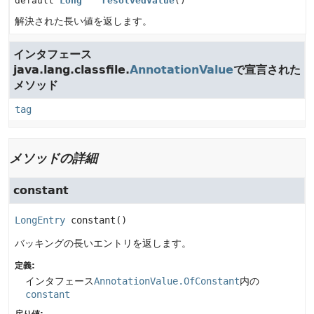
default
Long
resolvedValue
()
解決された長い値を返します。
インタフェース
java.lang.classfile.
AnnotationValue
で宣言された
メソッド
tag
メソッドの詳細
constant
LongEntry
constant
()
バッキングの長いエントリを返します。
定義:
インタフェース
AnnotationValue.OfConstant
内の
constant