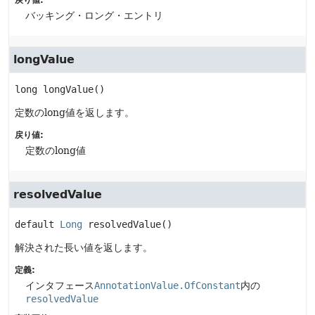
戻り値:
バッキング・ロング・エントリ
longValue
long
longValue
()
定数のlong値を返します。
戻り値:
定数のlong値
resolvedValue
default
Long
resolvedValue
()
解決された長い値を返します。
定義:
インタフェース
AnnotationValue.OfConstant
内の
resolvedValue