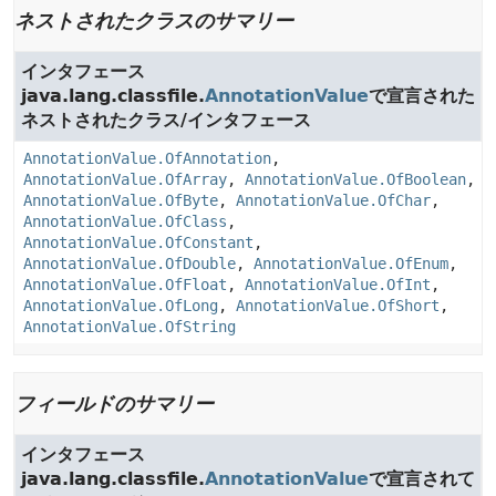
ネストされたクラスのサマリー
インタフェース
java.lang.classfile.
AnnotationValue
で宣言された
ネストされたクラス/インタフェース
AnnotationValue.OfAnnotation
,
AnnotationValue.OfArray
,
AnnotationValue.OfBoolean
,
AnnotationValue.OfByte
,
AnnotationValue.OfChar
,
AnnotationValue.OfClass
,
AnnotationValue.OfConstant
,
AnnotationValue.OfDouble
,
AnnotationValue.OfEnum
,
AnnotationValue.OfFloat
,
AnnotationValue.OfInt
,
AnnotationValue.OfLong
,
AnnotationValue.OfShort
,
AnnotationValue.OfString
フィールドのサマリー
インタフェース
java.lang.classfile.
AnnotationValue
で宣言されて