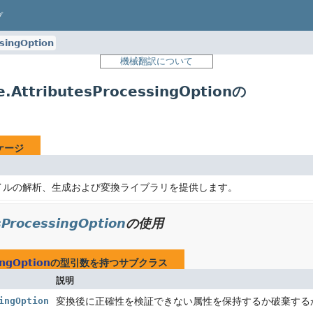
プ
singOption
機械翻訳について
e.AttributesProcessingOptionの
ケージ
イルの解析、生成および変換ライブラリを提供します。
esProcessingOption
の使用
ingOption
の型引数を持つサブクラス
説明
ingOption
変換後に正確性を検証できない属性を保持するか破棄する