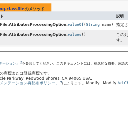
ng.classfile
のメソッド
ド
説明
File.AttributesProcessingOption.
valueOf
(
String
name)
指定さ
File.AttributesProcessingOption.
values
()
この列
す。
ンテーション」
を参照してください。このドキュメントには、概念的な概要、用語
会社の商標または登録商標です。
racle Parkway, Redwood Shores, CA 94065 USA.
メンテーション再配布ポリシー」
によります。
Modify
. Modify
Ad C