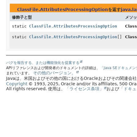
ClassFile.AttributesProcessingOption
を返す
java.la
修飾子と型
メソッ
static
ClassFile.AttributesProcessingOption
Class
static
ClassFile.AttributesProcessingOption
[]
Class
バグを報告する、または機能強化を提案する
APIリファレンスおよび開発者のドキュメントの詳細は、
「Java SEドキュメ
その他のバージョン。
まれています。
Javaは、米国およびその他の国におけるOracleおよびその関連
Copyright
© 1993, 2025, Oracle and/or its affiliates, 500 O
All rights reserved.
使用は、
「ライセンス条項」
および
「ドキュ