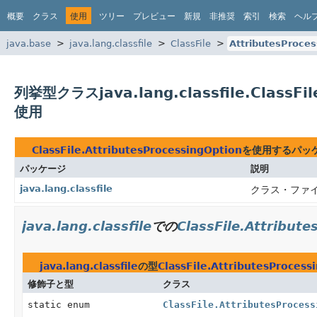
概要
クラス
使用
ツリー
プレビュー
新規
非推奨
索引
検索
ヘル
java.base
java.lang.classfile
ClassFile
AttributesProces
列挙型クラスjava.lang.classfile.ClassFil
使用
ClassFile.AttributesProcessingOption
を使用するパッ
パッケージ
説明
java.lang.classfile
クラス・ファ
java.lang.classfile
での
ClassFile.Attribut
java.lang.classfile
の型
ClassFile.AttributesProcess
修飾子と型
クラス
static enum
ClassFile.AttributesProcess