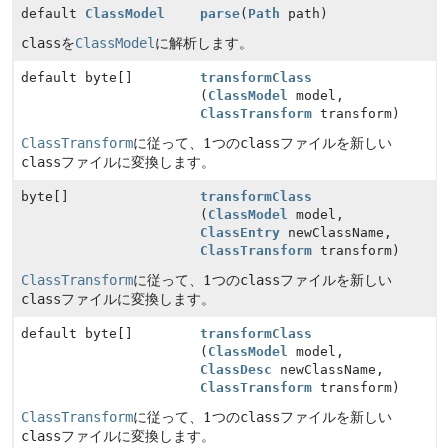
default
ClassModel
parse
(
Path
path)
class
を
ClassModel
に解析します。
default byte[]
transformClass
(
ClassModel
model,
ClassTransform
transform)
ClassTransform
に従って、1つの
class
ファイルを新しい
class
ファイルに変換します。
byte[]
transformClass
(
ClassModel
model,
ClassEntry
newClassName,
ClassTransform
transform)
ClassTransform
に従って、1つの
class
ファイルを新しい
class
ファイルに変換します。
default byte[]
transformClass
(
ClassModel
model,
ClassDesc
newClassName,
ClassTransform
transform)
ClassTransform
に従って、1つの
class
ファイルを新しい
class
ファイルに変換します。