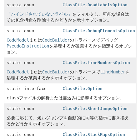
static enum
ClassFile.DeadLabelsOption
「バインドされていないラベル」
をフィルタし、可能な場合は
その包含構造を削除するかどうかを示すオプション。
static enum
ClassFile.DebugElementsOption
CodeModel
または
CodeBuilder
のトラバースでデバッグ
PseudoInstruction
を処理するか破棄するかを指定するオプシ
ョン。
static enum
ClassFile.LineNumbersOption
CodeModel
または
CodeBuilder
のトラバースで
LineNumber
を
処理するか破棄するかを示すオプション。
static interface
ClassFile.Option
class
ファイルの解析または書込みに影響するオプション。
static enum
ClassFile.ShortJumpsOption
必要に応じて、短いジャンプを自動的に同等の指示に書き換え
るかどうかを示すオプション。
static enum
ClassFile.StackMapsOption