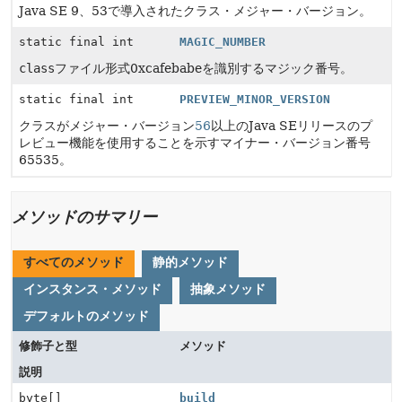
Java SE 9、53で導入されたクラス・メジャー・バージョン。
static final int
MAGIC_NUMBER
class
ファイル形式0xcafebabeを識別するマジック番号。
static final int
PREVIEW_MINOR_VERSION
クラスがメジャー・バージョン
56
以上のJava SEリリースのプ
レビュー機能を使用することを示すマイナー・バージョン番号
65535。
メソッドのサマリー
すべてのメソッド
静的メソッド
インスタンス・メソッド
抽象メソッド
デフォルトのメソッド
修飾子と型
メソッド
説明
byte[]
build