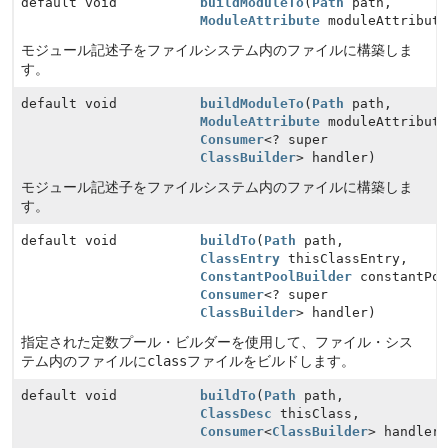
default void
buildModuleTo
(
Path
path,
ModuleAttribute
moduleAttribute
モジュール記述子をファイルシステム内のファイルに構築しま
す。
default void
buildModuleTo
(
Path
path,
ModuleAttribute
moduleAttribute
Consumer
<? super
ClassBuilder
> handler)
モジュール記述子をファイルシステム内のファイルに構築しま
す。
default void
buildTo
(
Path
path,
ClassEntry
thisClassEntry,
ConstantPoolBuilder
constantPoo
Consumer
<? super
ClassBuilder
> handler)
指定された定数プール・ビルダーを使用して、ファイル・シス
テム内のファイルに
class
ファイルをビルドします。
default void
buildTo
(
Path
path,
ClassDesc
thisClass,
Consumer
<
ClassBuilder
> handler