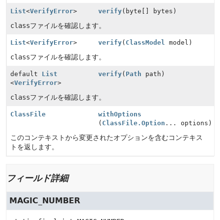
List
<
VerifyError
>
verify
(byte[] bytes)
class
ファイルを確認します。
List
<
VerifyError
>
verify
(
ClassModel
model)
class
ファイルを確認します。
default
List
verify
(
Path
path)
<
VerifyError
>
class
ファイルを確認します。
ClassFile
withOptions
(
ClassFile.Option
... options)
このコンテキストから変更されたオプションを含むコンテキス
トを返します。
フィールド詳細
MAGIC_NUMBER