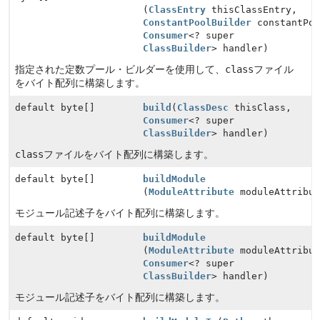
(
ClassEntry
thisClassEntry,
ConstantPoolBuilder
constantPoo
Consumer
<? super
ClassBuilder
> handler)
指定された定数プール・ビルダーを使用して、
class
ファイル
をバイト配列に構築します。
default byte[]
build
(
ClassDesc
thisClass,
Consumer
<? super
ClassBuilder
> handler)
class
ファイルをバイト配列に構築します。
default byte[]
buildModule
(
ModuleAttribute
moduleAttribut
モジュール記述子をバイト配列に構築します。
default byte[]
buildModule
(
ModuleAttribute
moduleAttribut
Consumer
<? super
ClassBuilder
> handler)
モジュール記述子をバイト配列に構築します。