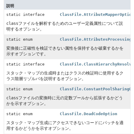
説明
static interface
ClassFile.AttributeMapperOptio
class
ファイルを解析するためのユーザー定義属性について説
明するオプション。
static enum
ClassFile.AttributesProcessing
変換後に正確性を検証できない属性を保持するか破棄するかを
示すオプションです。
static interface
ClassFile.ClassHierarchyResolv
スタック・マップの生成時またはクラスの検証時に使用するク
ラス階層リゾルバを説明するオプション。
static enum
ClassFile.ConstantPoolSharingO
class
ファイルの変換時に元の定数プールから拡張するかどう
かを示すオプション。
static enum
ClassFile.DeadCodeOption
スタック・マップ生成にアクセスできないコードにパッチを適
用するかどうかを示すオプション。