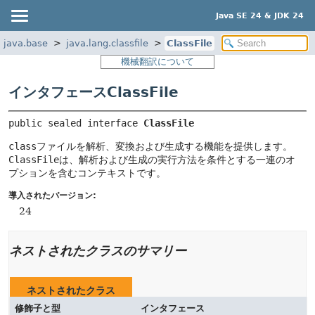
Java SE 24 & JDK 24
java.base
java.lang.classfile
ClassFile
機械翻訳について
インタフェースClassFile
public sealed interface 
ClassFile
class
ファイルを解析、変換および生成する機能を提供します。
ClassFile
は、解析および生成の実行方法を条件とする一連のオ
プションを含むコンテキストです。
導入されたバージョン:
24
ネストされたクラスのサマリー
ネストされたクラス
修飾子と型
インタフェース