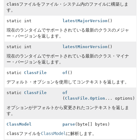
class
ファイルをファイル・システム内のファイルに構築しま
す。
static int
latestMajorVersion
()
現在のランタイムでサポートされている最新のクラスのメジャ
ー・バージョンを返します。
static int
latestMinorVersion
()
現在のランタイムでサポートされている最新のクラス・マイナ
ー・バージョンを返します。
static
ClassFile
of
()
デフォルト・オプションを使用してコンテキストを返します。
static
ClassFile
of
(
ClassFile.Option
... options)
オプションがデフォルトから変更されたコンテキストを返しま
す。
ClassModel
parse
(byte[] bytes)
class
ファイルを
ClassModel
に解析します。