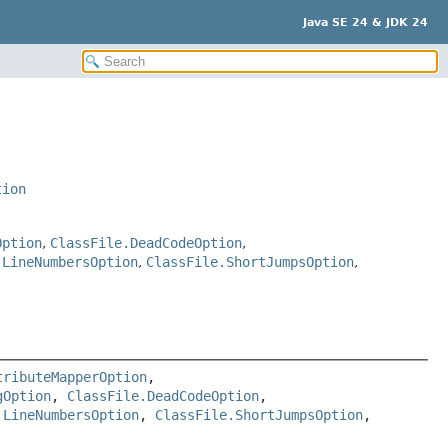
Java SE 24 & JDK 24
tion
Option
,
ClassFile.DeadCodeOption
,
.LineNumbersOption
,
ClassFile.ShortJumpsOption
,
tributeMapperOption
, 
gOption
, 
ClassFile.DeadCodeOption
, 
.LineNumbersOption
, 
ClassFile.ShortJumpsOption
, 