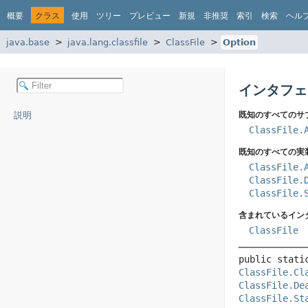
概要
クラス
使用
ツリー
プレビュー
新規
非推奨
索引
検索
ヘル
java.base
java.lang.classfile
ClassFile
Option
インタフェース
説明
既知のすべてのサ
ClassFile.
既知のすべての実
ClassFile.
ClassFile.
ClassFile.
含まれているイン
ClassFile
public stati
ClassFile.Cl
ClassFile.De
ClassFile.St