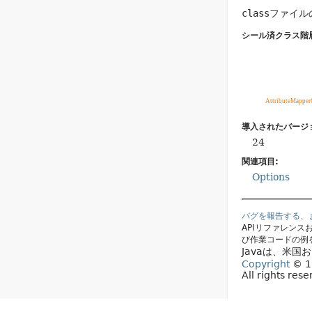
class
ファイル
シール済クラス階
導入されたバージ
24
関連項目:
Options
バグを報告する、
APIリファレン
び作業コードの例
Javaは、米
Copyright
© 19
All rights res