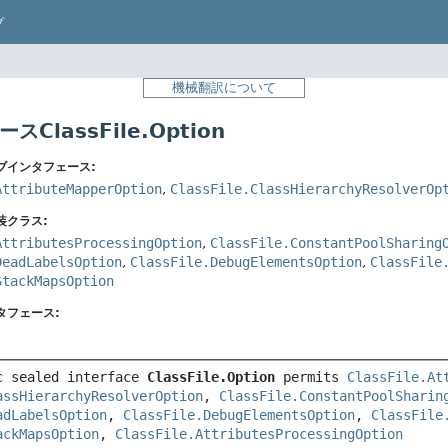
プ
機械翻訳について
ClassFile.Option
ブインタフェース:
AttributeMapperOption
,
ClassFile.ClassHierarchyResolverOp
装クラス:
AttributesProcessingOption
,
ClassFile.ConstantPoolSharing
DeadLabelsOption
,
ClassFile.DebugElementsOption
,
ClassFile
StackMapsOption
タフェース:
c sealed interface 
ClassFile.Option
permits 
ClassFile.At
assHierarchyResolverOption
, 
ClassFile.ConstantPoolSharin
adLabelsOption
, 
ClassFile.DebugElementsOption
, 
ClassFile
ackMapsOption
, 
ClassFile.AttributesProcessingOption