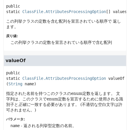
public 
static
ClassFile.AttributesProcessingOption
[]
values
(
この列挙クラスの定数を含む配列を宣言されている順序で 返し
ます。
戻り値:
この列挙クラスの定数を宣言されている順序で含む配列
valueOf
public 
static
ClassFile.AttributesProcessingOption
valueOf
(
String
 name)
指定された名前を持つこのクラスのenum定数を返します。
文
字列は、このクラスでenum定数を宣言するために使用される識
別子と
正確に
一致する必要があります。
(不適切な空白文字は許
可されません。)
パラメータ:
name
- 返される列挙型定数の名前。