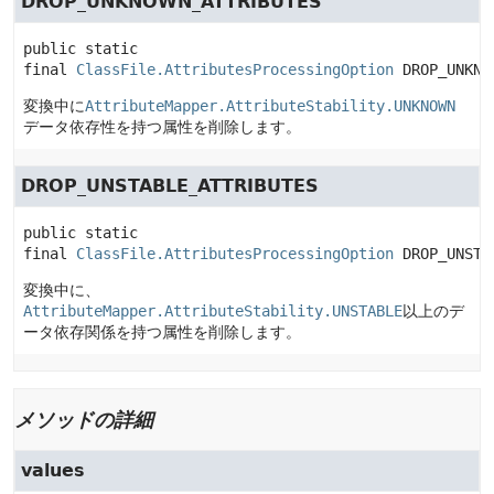
DROP_UNKNOWN_ATTRIBUTES
public static 
final
ClassFile.AttributesProcessingOption
DROP_UNKNO
変換中に
AttributeMapper.AttributeStability.UNKNOWN
データ依存性を持つ属性を削除します。
DROP_UNSTABLE_ATTRIBUTES
public static 
final
ClassFile.AttributesProcessingOption
DROP_UNSTA
変換中に、
AttributeMapper.AttributeStability.UNSTABLE
以上のデ
ータ依存関係を持つ属性を削除します。
メソッドの詳細
values