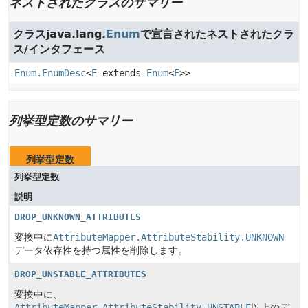
ネストされたクラスのサマリー
クラスjava.lang.
Enum
で宣言されたネストされたクラ
ス/インタフェース
Enum.EnumDesc
<
E
extends
Enum
<
E
>>
列挙型定数のサマリー
列挙型定数
列挙型定数
説明
DROP_UNKNOWN_ATTRIBUTES
変換中に
AttributeMapper.AttributeStability.UNKNOWN
データ依存性を持つ属性を削除します。
DROP_UNSTABLE_ATTRIBUTES
変換中に、
AttributeMapper.AttributeStability.UNSTABLE
以上のデ