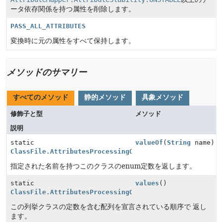
ータ依存関係を持つ属性を削除します。
PASS_ALL_ATTRIBUTES
変換時に元の属性をすべて保持します。
メソッドのサマリー
すべてのメソッド
静的メソッド
具象メソッド
修飾子と型
メソッド
説明
static
valueOf
(
String
name)
ClassFile.AttributesProcessingOption
指定された名前を持つこのクラスのenum定数を返します。
static
values
()
ClassFile.AttributesProcessingOption
[]
この列挙クラスの定数を含む配列を宣言されている順序で 返し
ます。