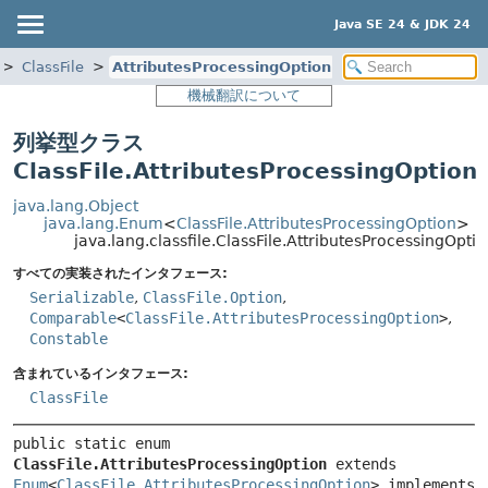
Java SE 24 & JDK 24
ClassFile
AttributesProcessingOption
機械翻訳について
列挙型クラス
ClassFile.AttributesProcessingOption
java.lang.Object
java.lang.Enum
<
ClassFile.AttributesProcessingOption
>
java.lang.classfile.ClassFile.AttributesProcessingOpti
すべての実装されたインタフェース:
Serializable
,
ClassFile.Option
,
Comparable
<
ClassFile.AttributesProcessingOption
>
,
Constable
含まれているインタフェース:
ClassFile
public static enum 
ClassFile.AttributesProcessingOption
extends 
Enum
<
ClassFile.AttributesProcessingOption
> implements 