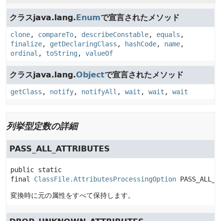
クラスjava.lang.
Enum
で宣言されたメソッド
clone
,
compareTo
,
describeConstable
,
equals
,
finalize
,
getDeclaringClass
,
hashCode
,
name
,
ordinal
,
toString
,
valueOf
クラスjava.lang.
Object
で宣言されたメソッド
getClass
,
notify
,
notifyAll
,
wait
,
wait
,
wait
列挙型定数の詳細
PASS_ALL_ATTRIBUTES
public static 
final
ClassFile.AttributesProcessingOption
PASS_ALL_A
変換時に元の属性をすべて保持します。