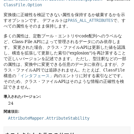
ClassFile.Option
変換後に正確性を検証できない属性を保持するか破棄するかを示
すオプションです。
デフォルトは
PASS_ALL_ATTRIBUTES
で、す
べての属性をそのまま保持します。
多くの属性は、定数プール・エントリや
code
配列へのラベルな
ど、Class-File APIによって管理されるデータにのみ依存しま
す。
変更された場合、クラス・ファイルAPIは更新した値を認識
し、構造を拡張して更新した索引("explosion")を再計算すること
で正しいバージョンを記述できます。
ただし、型注釈などの一部
の属性は、変換中に変更できる任意のデータに依存しますが、ク
ラス・ファイルAPIでは追跡されません。たとえば、
ClassFile
構造の
「インタフェース」
内のエントリに対する索引などです。
そのため、クラス・ファイルAPIはそのような情報の正確性を検
証できません。
導入されたバージョン:
24
関連項目:
AttributeMapper.AttributeStability