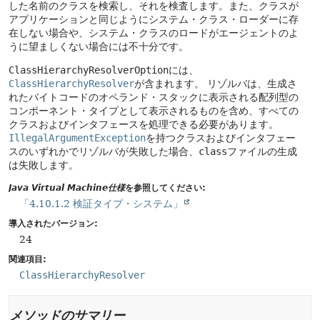
した名前のクラスを検索し、それを検査します。また、クラスが
アプリケーションと同じようにシステム・クラス・ローダーに存
在しない場合や、システム・クラスのロードがエージェントのよ
うに望ましくない場合には不十分です。
ClassHierarchyResolverOption
には、
ClassHierarchyResolver
が含まれます。
リゾルバは、生成さ
れたバイトコードのオペランド・スタックに表示される配列型の
コンポーネント・タイプとして表示されるものを含め、すべての
クラスおよびインタフェースを処理できる必要があります。
IllegalArgumentException
を持つクラスおよびインタフェー
スのいずれかでリゾルバが失敗した場合、
class
ファイルの生成
は失敗します。
Java Virtual Machine仕様
を参照してください:
「4.10.1.2 検証タイプ・システム」
導入されたバージョン:
24
関連項目:
ClassHierarchyResolver
メソッドのサマリー