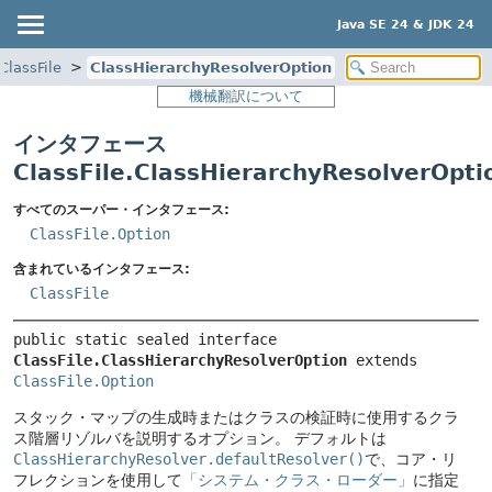
Java SE 24 & JDK 24
ClassFile
ClassHierarchyResolverOption
機械翻訳について
インタフェース
ClassFile.ClassHierarchyResolverOpti
すべてのスーパー・インタフェース:
ClassFile.Option
含まれているインタフェース:
ClassFile
public static sealed interface 
ClassFile.ClassHierarchyResolverOption
 extends 
ClassFile.Option
スタック・マップの生成時またはクラスの検証時に使用するクラ
ス階層リゾルバを説明するオプション。
デフォルトは
ClassHierarchyResolver.defaultResolver()
で、コア・リ
フレクションを使用して
「システム・クラス・ローダー」
に指定