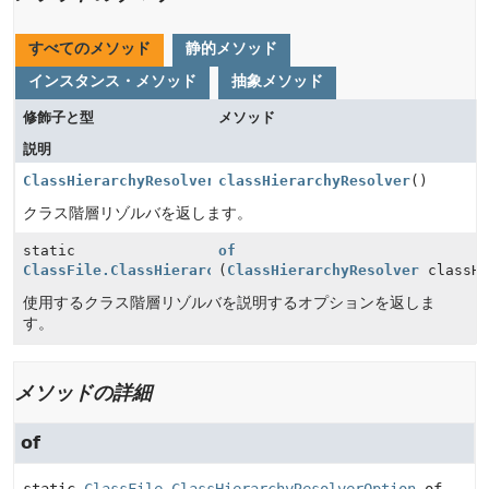
すべてのメソッド
静的メソッド
インスタンス・メソッド
抽象メソッド
修飾子と型
メソッド
説明
ClassHierarchyResolver
classHierarchyResolver
()
クラス階層リゾルバを返します。
static
of
ClassFile.ClassHierarchyResolverOption
(
ClassHierarchyResolver
classHi
使用するクラス階層リゾルバを説明するオプションを返しま
す。
メソッドの詳細
of