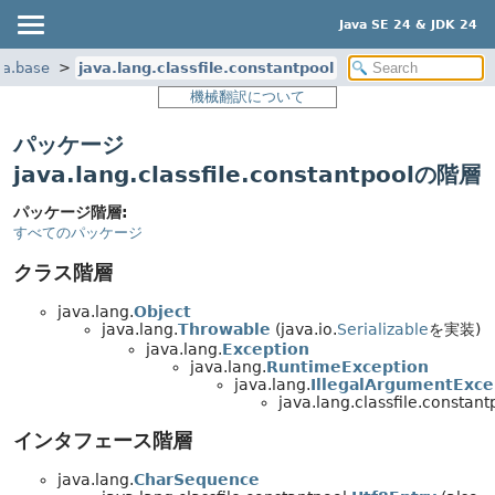
Java SE 24 & JDK 24
va.base
java.lang.classfile.constantpool
機械翻訳について
パッケージ
java.lang.classfile.constantpoolの階層
パッケージ階層:
すべてのパッケージ
クラス階層
java.lang.
Object
java.lang.
Throwable
(java.io.
Serializable
を実装)
java.lang.
Exception
java.lang.
RuntimeException
java.lang.
IllegalArgumentExce
java.lang.classfile.constant
インタフェース階層
java.lang.
CharSequence