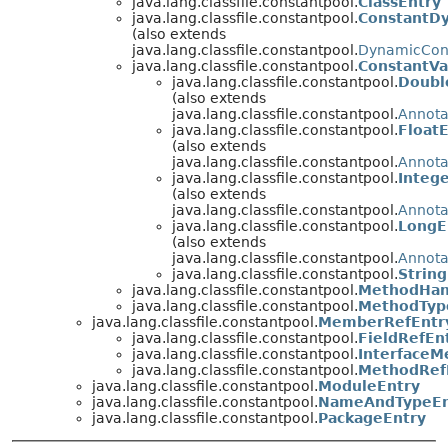
java.lang.classfile.constantpool.
ClassEntry
java.lang.classfile.constantpool.
ConstantD
(also extends
java.lang.classfile.constantpool.
DynamicCons
java.lang.classfile.constantpool.
ConstantVa
java.lang.classfile.constantpool.
Doubl
(also extends
java.lang.classfile.constantpool.
Annota
java.lang.classfile.constantpool.
Float
(also extends
java.lang.classfile.constantpool.
Annota
java.lang.classfile.constantpool.
Integ
(also extends
java.lang.classfile.constantpool.
Annota
java.lang.classfile.constantpool.
LongE
(also extends
java.lang.classfile.constantpool.
Annota
java.lang.classfile.constantpool.
Strin
java.lang.classfile.constantpool.
MethodHan
java.lang.classfile.constantpool.
MethodTyp
java.lang.classfile.constantpool.
MemberRefEntr
java.lang.classfile.constantpool.
FieldRefEn
java.lang.classfile.constantpool.
InterfaceM
java.lang.classfile.constantpool.
MethodRef
java.lang.classfile.constantpool.
ModuleEntry
java.lang.classfile.constantpool.
NameAndTypeEn
java.lang.classfile.constantpool.
PackageEntry