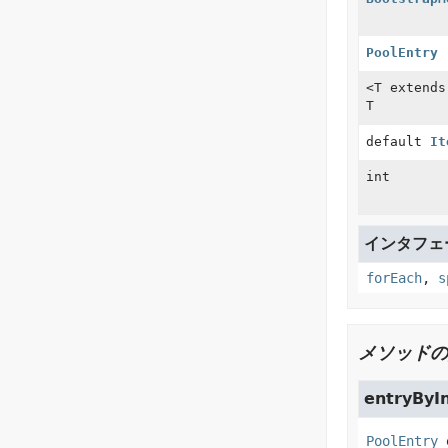
PoolEntry
<T extend
T
default
It
int
インタフェース
forEach
,
s
メソッドの
entryByI
PoolEntry