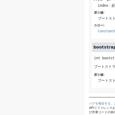
index
- 
戻り値:
ブートス
スロー:
Constant
bootstra
int
bootst
ブートスト
戻り値:
ブートス
バグを報告する、
APIリファレン
び作業コードの例