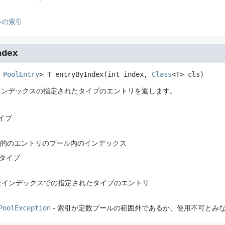
ルの索引
ndex
s
PoolEntry
>
T
entryByIndex
(int index, 
Class
<T> cls)
インデックスの指定されたタイプのエントリを返します。
タイプ
目的のエントリのプール内のインデックス
力タイプ
たインデックスでの指定されたタイプのエントリ
PoolException
- 索引が定数プールの範囲外であるか、使用不可とみ