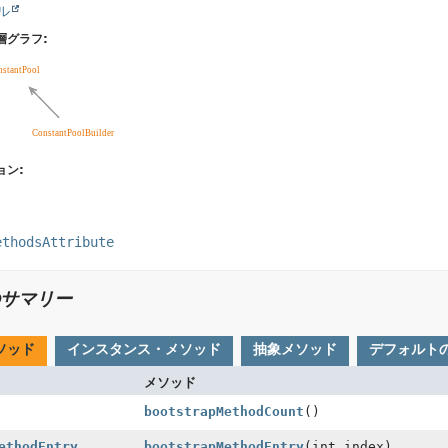
ル
層グラフ:
ョン:
ethodsAttribute
サマリー
ソッド
インスタンス・メソッド
抽象メソッド
デフォルト
メソッド
bootstrapMethodCount
()
ethodEntry
bootstrapMethodEntry
(int index)