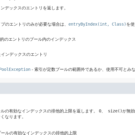
インデックスのエントリを返します。
イプのエントリのみが必要な場合は、
entryByIndex(int, Class)
を使
目的のエントリのプール内のインデックス
たインデックスのエントリ
PoolException
- 索引が定数プールの範囲外であるか、使用不可とみ
ールの有効なインデックスの排他的上限を返します。
0
、
size()
が無効
なくなります。
プールの有効なインデックスの排他的上限