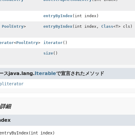
entryByIndex
(int index)
s
PoolEntry
>
entryByIndex
(int index,
Class
<T> cls)
erator
<
PoolEntry
>
iterator
()
size
()
java.lang.
Iterable
で宣言されたメソッド
pliterator
詳細
ndex
entryByIndex
(int index)