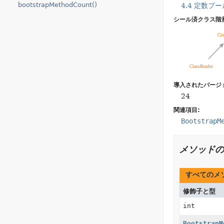
bootstrapMethodCount()
4.4 定数プー
シール済クラス階
導入されたバージ
24
関連項目:
BootstrapM
メソッドの
すべてのメ
修飾子と型
int
BootstrapM