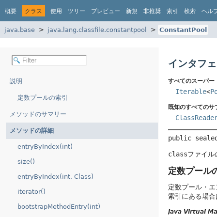
概要
クラス
使用
ツリー
プレビュー
新規
非推奨
索引
検索
ヘル
java.base
java.lang.classfile.constantpool
ConstantPool
インタフェー
説明
すべてのスーパー
Iterable
<
P
定数プールの索引
既知のすべてのサ
メソッドのサマリー
ClassReade
メソッドの詳細
public seale
entryByIndex(int)
class
ファイル
size()
定数プール
entryByIndex(int, Class)
定数プール・エ
iterator()
索引にある場合
bootstrapMethodEntry(int)
Java Virtual 