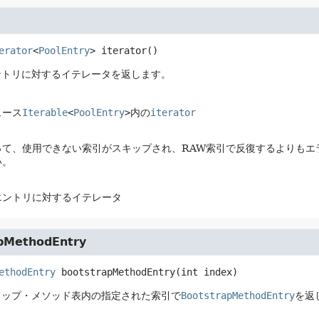
erator
<
PoolEntry
>
iterator
()
ントリに対するイテレータを返します。
ェース
Iterable
<
PoolEntry
>
内の
iterator
って、使用できない索引がスキップされ、RAW索引で反復するよりもエ
い。
エントリに対するイテレータ
pMethodEntry
ethodEntry
bootstrapMethodEntry
(int index)
ラップ・メソッド表内の指定された索引で
BootstrapMethodEntry
を返