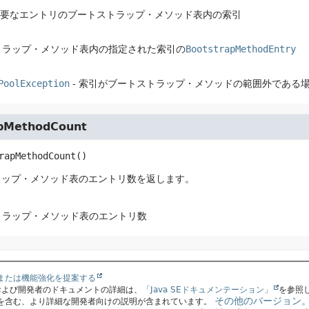
必要なエントリのブートストラップ・メソッド表内の索引
トラップ・メソッド表内の指定された索引の
BootstrapMethodEntry
PoolException
- 索引がブートストラップ・メソッドの範囲外である
pMethodCount
rapMethodCount
()
ラップ・メソッド表のエントリ数を返します。
トラップ・メソッド表のエントリ数
または機能強化を提案する
スおよび開発者のドキュメントの詳細は、
「Java SEドキュメンテーション」
を参照
その他のバージョン
を含む、より詳細な開発者向けの説明が含まれています。