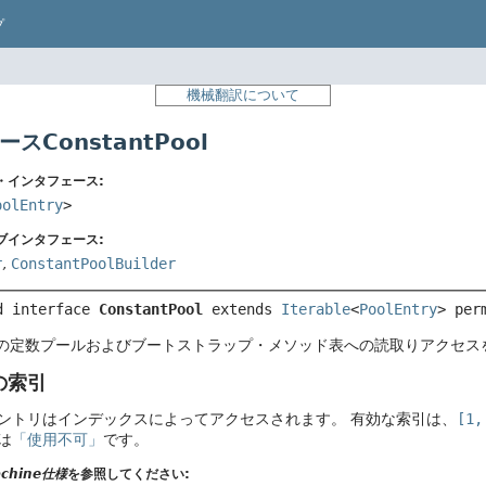
プ
機械翻訳について
スConstantPool
・インタフェース:
oolEntry
>
ブインタフェース:
r
,
ConstantPoolBuilder
d interface 
ConstantPool
 extends 
Iterable
<
PoolEntry
>
per
の定数プールおよびブートストラップ・メソッド表への読取りアクセス
の索引
ントリはインデックスによってアクセスされます。
有効な索引は、
[1,
は
「使用不可」
です。
Machine仕様
を参照してください: