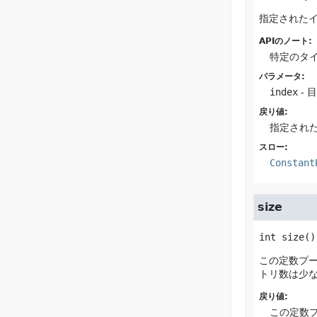
指定された
APIのノート:
特定のタ
パラメータ:
index
- 
戻り値:
指定され
スロー:
Constant
size
int
size
()
この定数プ
トリ数は少
戻り値:
この定数