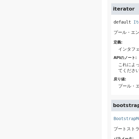
iterator
default
It
プール・エ
定義:
インタフ
APIのノート:
これによ
てくださ
戻り値:
プール・
bootstra
BootstrapM
ブートスト
パラメータ: