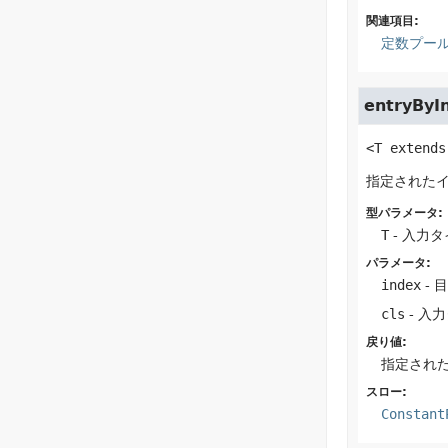
関連項目:
定数プー
entryByI
<T extend
指定された
型パラメータ:
T
- 入力
パラメータ:
index
- 
cls
- 入
戻り値:
指定され
スロー:
Constant