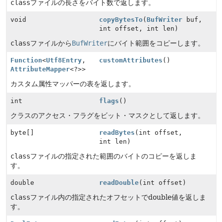
class
ファイルの長さをバイト数で返します。
void
copyBytesTo
(
BufWriter
buf,
int offset, int len)
class
ファイルから
BufWriter
にバイト範囲をコピーします。
Function
<
Utf8Entry
,
customAttributes
()
AttributeMapper
<?>>
カスタム属性マッパーの表を返します。
int
flags
()
クラスのアクセス・フラグをビット・マスクとして返します。
byte[]
readBytes
(int offset,
int len)
class
ファイルの指定された範囲のバイトのコピーを返しま
す。
double
readDouble
(int offset)
class
ファイル内の指定されたオフセットでdouble値を返しま
す。