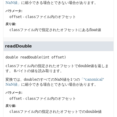
NaN値」
に縮小できる場合とできない場合があります。
パラメータ:
offset
-
class
ファイル内のオフセット
戻り値:
class
ファイル内で指定されたオフセットにあるfloat値
readDouble
double
readDouble
(int offset)
class
ファイル内の指定されたオフセットでdouble値を返しま
す。
8バイトの値を読み取ります。
変換では、
double
のすべてのNaN値を1つの
「"canonical"
NaN値」
に縮小できる場合とできない場合があります。
パラメータ:
offset
-
class
ファイル内のオフセット
戻り値:
class
ファイル内の指定されたオフセットでのdouble値