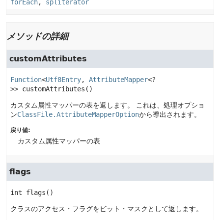
forEach
,
spliterator
メソッドの詳細
customAttributes
Function
<
Utf8Entry
, 
AttributeMapper
<?
>>
customAttributes
()
カスタム属性マッパーの表を返します。
これは、処理オプショ
ン
ClassFile.AttributeMapperOption
から導出されます。
戻り値:
カスタム属性マッパーの表
flags
int
flags
()
クラスのアクセス・フラグをビット・マスクとして返します。