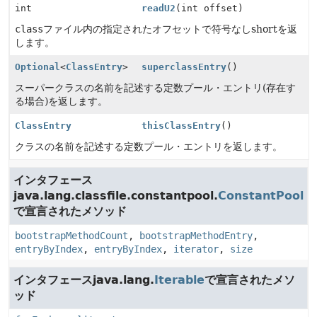
int
readU2
(int offset)
class
ファイル内の指定されたオフセットで符号なしshortを返
します。
Optional
<
ClassEntry
>
superclassEntry
()
スーパークラスの名前を記述する定数プール・エントリ(存在す
る場合)を返します。
ClassEntry
thisClassEntry
()
クラスの名前を記述する定数プール・エントリを返します。
インタフェース
java.lang.classfile.constantpool.
ConstantPool
で宣言されたメソッド
bootstrapMethodCount
,
bootstrapMethodEntry
,
entryByIndex
,
entryByIndex
,
iterator
,
size
インタフェースjava.lang.
Iterable
で宣言されたメソ
ッド