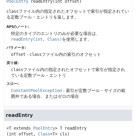
PoolEntry
readEntry
(int offset)
class
ファイル内の指定されたオフセットで索引が指定されてい
る定数プール・エントリを返します。
APIのノート:
特定のタイプのエントリのみが必要な場合は、
readEntry(int, Class)
を使用します。
パラメータ:
offset
-
class
ファイル内の索引のオフセット
戻り値:
class
ファイル内の指定されたオフセットで索引が指定され
ている定数プール・エントリ
スロー:
ConstantPoolException
- 索引が定数プール・サイズの範
囲外である場合、またはゼロの場合
readEntry
<T extends
PoolEntry
>
T
readEntry
(int offset, 
Class
<T> cls)