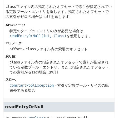
class
ファイル内の指定されたオフセットで索引が指定されてい
る定数プール・エントリを返します。指定されたオフセットで
の索引がゼロの場合は
null
を返します。
APIのノート:
特定のタイプのエントリのみが必要な場合は、
readEntryOrNull(int, Class)
を使用します。
パラメータ:
offset
-
class
ファイル内の索引のオフセット
戻り値:
class
ファイル内の指定されたオフセットで索引が指定され
ている定数プール・エントリ、または指定されたオフセット
での索引がゼロの場合は
null
スロー:
ConstantPoolException
- 索引が定数プール・サイズの範
囲外である場合
readEntryOrNull