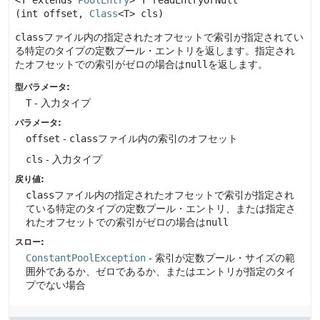
<T extends
PoolEntry
>
T
readEntryOrNull
(int offset, 
Class
<T> cls)
class
ファイル内の指定されたオフセットで索引が指定されてい
る特定のタイプの定数プール・エントリを返します。指定され
たオフセットでの索引がゼロの場合は
null
を返します。
型パラメータ:
T
- 入力タイプ
パラメータ:
offset
-
class
ファイル内の索引のオフセット
cls
- 入力タイプ
戻り値:
class
ファイル内の指定されたオフセットで索引が指定され
ている特定のタイプの定数プール・エントリ、または指定さ
れたオフセットでの索引がゼロの場合は
null
スロー:
ConstantPoolException
- 索引が定数プール・サイズの範
囲外であるか、ゼロであるか、またはエントリが指定のタイ
プでない場合