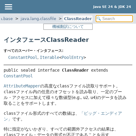
Java SE 24 & JDK 24
a.base
java.lang.classfile
ClassReader
機械翻訳について
インタフェースClassReader
すべてのスーパー・インタフェース:
ConstantPool
,
Iterable
<
PoolEntry
>
public sealed interface 
ClassReader
 extends 
ConstantPool
AttributeMapper
の高度な
class
ファイル読取りサポート。
class
ファイル内の任意のオフセットを読み取り、一定のプー
ル・アクセスに加えて様々な数値型(e.g.,
u2
,
u4
)のデータを読み
取ることをサポートします。
class
ファイル形式のすべての数値は、
「ビッグ・エンディア
ン」
です。
特に指定がないかぎり、すべての範囲外アクセスの結果は、
class
ファイル・データの形式が不正であることを示す