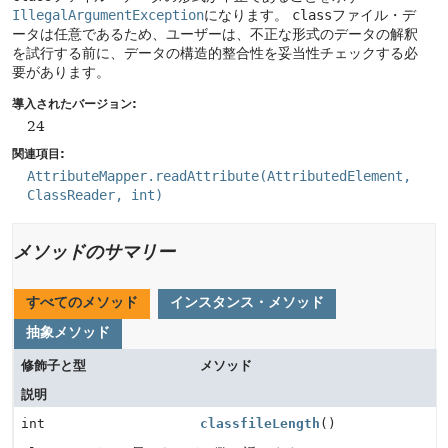
IllegalArgumentException
になります。
class
ファイル・デ
ータは任意であるため、ユーザーは、不正な形式のデータの解釈
を試行する前に、データの構造的整合性を妥当性チェックする必
要があります。
導入されたバージョン:
24
関連項目:
AttributeMapper.readAttribute(AttributedElement,
ClassReader, int)
メソッドのサマリー
すべてのメソッド
インスタンス・メソッド
抽象メソッド
修飾子と型
メソッド
説明
int
classfileLength
()