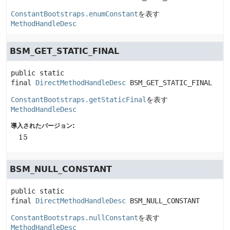
ConstantBootstraps.enumConstant
を表す
MethodHandleDesc
BSM_GET_STATIC_FINAL
public static 
final
DirectMethodHandleDesc
BSM_GET_STATIC_FINAL
ConstantBootstraps.getStaticFinal
を表す
MethodHandleDesc
導入されたバージョン:
15
BSM_NULL_CONSTANT
public static 
final
DirectMethodHandleDesc
BSM_NULL_CONSTANT
ConstantBootstraps.nullConstant
を表す
MethodHandleDesc