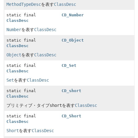
MethodTypeDesc
を表す
ClassDesc
static final
CD_Number
ClassDesc
Number
を表す
ClassDesc
static final
CD_Object
ClassDesc
Object
を表す
ClassDesc
static final
CD_Set
ClassDesc
Set
を表す
ClassDesc
static final
CD_short
ClassDesc
プリミティブ・タイプ
short
を表す
ClassDesc
static final
CD_Short
ClassDesc
Short
を表す
ClassDesc