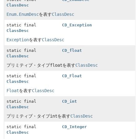
ClassDesc
Enum.EnumDesc
を表す
ClassDesc
static final
CD_Exception
ClassDesc
Exception
を表す
ClassDesc
static final
CD_float
ClassDesc
プリミティブ・タイプ
float
を表す
ClassDesc
static final
CD_Float
ClassDesc
Float
を表す
ClassDesc
static final
CD_int
ClassDesc
プリミティブ・タイプ
int
を表す
ClassDesc
static final
CD_Integer
ClassDesc