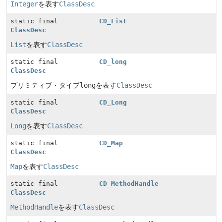
Integer
を表す
ClassDesc
static final
CD_List
ClassDesc
List
を表す
ClassDesc
static final
CD_long
ClassDesc
プリミティブ・タイプ
long
を表す
ClassDesc
static final
CD_Long
ClassDesc
Long
を表す
ClassDesc
static final
CD_Map
ClassDesc
Map
を表す
ClassDesc
static final
CD_MethodHandle
ClassDesc
MethodHandle
を表す
ClassDesc