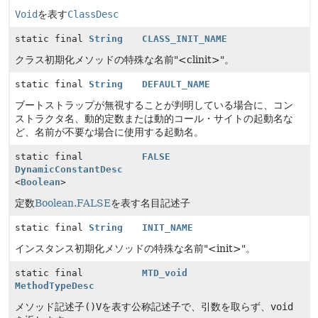
Void
を表す
ClassDesc
static final
String
CLASS_INIT_NAME
クラス初期化メソッドの特殊な名前"<clinit>"。
static final
String
DEFAULT_NAME
ブートストラップが無視することが判明している場合に、コン
ストラクタ名、動的定数または動的コール・サイトの起動名な
ど、名前が不要な場合に使用する起動名。
static final
FALSE
DynamicConstantDesc
<
Boolean
>
定数
Boolean.FALSE
を表す名目記述子
static final
String
INIT_NAME
インスタンス初期化メソッドの特殊な名前"<init>"。
static final
MTD_void
MethodTypeDesc
メソッド記述子
()V
を表す公称記述子で、引数を取らず、
void