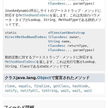
ClassDesc
... paramTypes)
invokedynamic
呼出しサイトのブートストラップ・メソッドに
対応する
MethodHandleDesc
を返します。これは先頭のパラメ
ータ・タイプが
Lookup
、
String
、
MethodType
である静的メソ
ッドです。
static
ofConstantBootstrap
DirectMethodHandleDesc
(
ClassDesc
owner,
String
name,
ClassDesc
returnType,
ClassDesc
... paramTypes)
動的定数に対するブートストラップ・メソッドに対応する
MethodHandleDesc
を返します。これは先行引数が
Lookup
、
String
、
Class
であるstaticメソッドです。
クラスjava.lang.
Object
で宣言されたメソッド
clone
,
equals
,
finalize
,
getClass
,
hashCode
,
notify
,
notifyAll
,
toString
,
wait
,
wait
,
wait
フィールド詳細