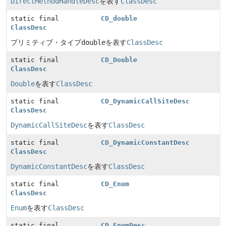
DirectMethodHandleDesc
を表す
ClassDesc
static final
CD_double
ClassDesc
プリミティブ・タイプ
double
を表す
ClassDesc
static final
CD_Double
ClassDesc
Double
を表す
ClassDesc
static final
CD_DynamicCallSiteDesc
ClassDesc
DynamicCallSiteDesc
を表す
ClassDesc
static final
CD_DynamicConstantDesc
ClassDesc
DynamicConstantDesc
を表す
ClassDesc
static final
CD_Enum
ClassDesc
Enum
を表す
ClassDesc
static final
CD_EnumDesc