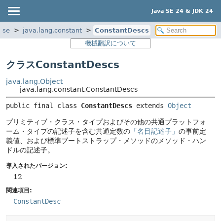
Java SE 24 & JDK 24
ase
java.lang.constant
ConstantDescs
機械翻訳について
クラスConstantDescs
java.lang.Object
java.lang.constant.ConstantDescs
public final class 
ConstantDescs
extends 
Object
プリミティブ・クラス・タイプおよびその他の共通プラットフォ
ーム・タイプの記述子を含む共通定数の
「名目記述子」
の事前定
義値、および標準ブートストラップ・メソッドのメソッド・ハン
ドルの記述子。
導入されたバージョン:
12
関連項目:
ConstantDesc