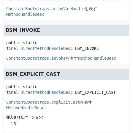
ConstantBootstraps.arrayVarHandle
を表す
MethodHandleDesc
BSM_INVOKE
public static 
final
DirectMethodHandleDesc
BSM_INVOKE
ConstantBootstraps.invoke
を表す
MethodHandleDesc
BSM_EXPLICIT_CAST
public static 
final
DirectMethodHandleDesc
BSM_EXPLICIT_CAST
ConstantBootstraps.explicitCast
を表す
MethodHandleDesc
導入されたバージョン:
15