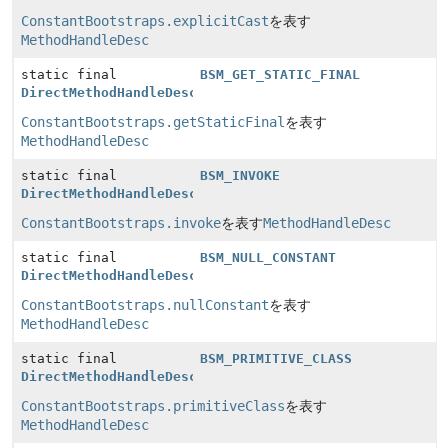
ConstantBootstraps.explicitCast
を表す
MethodHandleDesc
static final
BSM_GET_STATIC_FINAL
DirectMethodHandleDesc
ConstantBootstraps.getStaticFinal
を表す
MethodHandleDesc
static final
BSM_INVOKE
DirectMethodHandleDesc
ConstantBootstraps.invoke
を表す
MethodHandleDesc
static final
BSM_NULL_CONSTANT
DirectMethodHandleDesc
ConstantBootstraps.nullConstant
を表す
MethodHandleDesc
static final
BSM_PRIMITIVE_CLASS
DirectMethodHandleDesc
ConstantBootstraps.primitiveClass
を表す
MethodHandleDesc