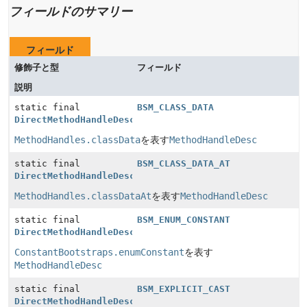
フィールドのサマリー
フィールド
修飾子と型
フィールド
説明
static final
BSM_CLASS_DATA
DirectMethodHandleDesc
MethodHandles.classData
を表す
MethodHandleDesc
static final
BSM_CLASS_DATA_AT
DirectMethodHandleDesc
MethodHandles.classDataAt
を表す
MethodHandleDesc
static final
BSM_ENUM_CONSTANT
DirectMethodHandleDesc
ConstantBootstraps.enumConstant
を表す
MethodHandleDesc
static final
BSM_EXPLICIT_CAST
DirectMethodHandleDesc