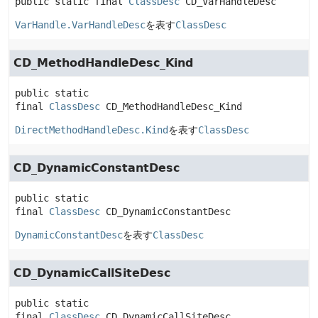
public static final
ClassDesc
CD_VarHandleDesc
VarHandle.VarHandleDesc
を表す
ClassDesc
CD_MethodHandleDesc_Kind
public static 
final
ClassDesc
CD_MethodHandleDesc_Kind
DirectMethodHandleDesc.Kind
を表す
ClassDesc
CD_DynamicConstantDesc
public static 
final
ClassDesc
CD_DynamicConstantDesc
DynamicConstantDesc
を表す
ClassDesc
CD_DynamicCallSiteDesc
public static 
final
ClassDesc
CD_DynamicCallSiteDesc