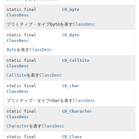
static final
CD_byte
ClassDesc
プリミティブ・タイプ
byte
を表す
ClassDesc
static final
CD_Byte
ClassDesc
Byte
を表す
ClassDesc
static final
CD_CallSite
ClassDesc
CallSite
を表す
ClassDesc
static final
CD_char
ClassDesc
プリミティブ・タイプ
char
を表す
ClassDesc
static final
CD_Character
ClassDesc
Character
を表す
ClassDesc
static final
CD_Class