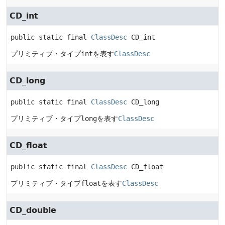
CD_int
public static final
ClassDesc
CD_int
プリミティブ・タイプ
int
を表す
ClassDesc
CD_long
public static final
ClassDesc
CD_long
プリミティブ・タイプ
long
を表す
ClassDesc
CD_float
public static final
ClassDesc
CD_float
プリミティブ・タイプ
float
を表す
ClassDesc
CD_double