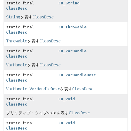
static final
CD_String
ClassDesc
String
を表す
ClassDesc
static final
CD_Throwable
ClassDesc
Throwable
を表す
ClassDesc
static final
CD_VarHandle
ClassDesc
VarHandle
を表す
ClassDesc
static final
CD_VarHandleDesc
ClassDesc
VarHandle.VarHandleDesc
を表す
ClassDesc
static final
CD_void
ClassDesc
プリミティブ・タイプ
void
を表す
ClassDesc
static final
CD_Void
ClassDesc