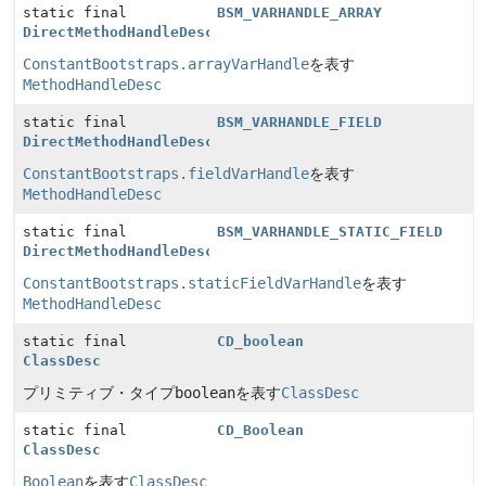
static final
BSM_VARHANDLE_ARRAY
DirectMethodHandleDesc
ConstantBootstraps.arrayVarHandle
を表す
MethodHandleDesc
static final
BSM_VARHANDLE_FIELD
DirectMethodHandleDesc
ConstantBootstraps.fieldVarHandle
を表す
MethodHandleDesc
static final
BSM_VARHANDLE_STATIC_FIELD
DirectMethodHandleDesc
ConstantBootstraps.staticFieldVarHandle
を表す
MethodHandleDesc
static final
CD_boolean
ClassDesc
プリミティブ・タイプ
boolean
を表す
ClassDesc
static final
CD_Boolean
ClassDesc
Boolean
を表す
ClassDesc