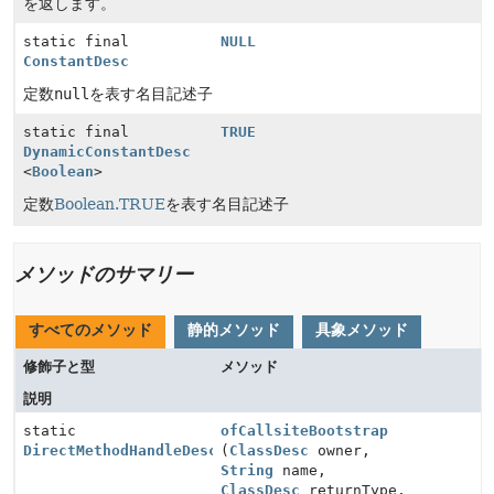
を返します。
static final
NULL
ConstantDesc
定数
null
を表す名目記述子
static final
TRUE
DynamicConstantDesc
<
Boolean
>
定数
Boolean.TRUE
を表す名目記述子
メソッドのサマリー
すべてのメソッド
静的メソッド
具象メソッド
修飾子と型
メソッド
説明
static
ofCallsiteBootstrap
DirectMethodHandleDesc
(
ClassDesc
owner,
String
name,
ClassDesc
returnType,