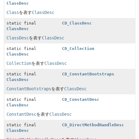
ClassDesc
Class
を表す
ClassDesc
static final
CD_ClassDesc
ClassDesc
ClassDesc
を表す
ClassDesc
static final
CD_Collection
ClassDesc
Collection
を表す
ClassDesc
static final
CD_ConstantBootstraps
ClassDesc
ConstantBootstraps
を表す
ClassDesc
static final
CD_ConstantDesc
ClassDesc
ConstantDesc
を表す
ClassDesc
static final
CD_DirectMethodHandleDesc
ClassDesc