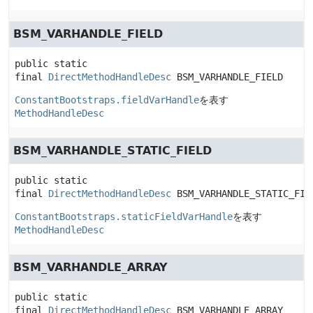
BSM_VARHANDLE_FIELD
public static 
final
DirectMethodHandleDesc
BSM_VARHANDLE_FIELD
ConstantBootstraps.fieldVarHandle
を表す
MethodHandleDesc
BSM_VARHANDLE_STATIC_FIELD
public static 
final
DirectMethodHandleDesc
BSM_VARHANDLE_STATIC_FIE
ConstantBootstraps.staticFieldVarHandle
を表す
MethodHandleDesc
BSM_VARHANDLE_ARRAY
public static 
final
DirectMethodHandleDesc
BSM_VARHANDLE_ARRAY