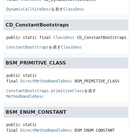
DynamicCallSiteDesc
を表す
ClassDesc
CD_ConstantBootstraps
public static final
ClassDesc
CD_ConstantBootstraps
ConstantBootstraps
を表す
ClassDesc
BSM_PRIMITIVE_CLASS
public static 
final
DirectMethodHandleDesc
BSM_PRIMITIVE_CLASS
ConstantBootstraps.primitiveClass
を表す
MethodHandleDesc
BSM_ENUM_CONSTANT
public static 
final
DirectMethodHandleDesc
BSM_ENUM_CONSTANT