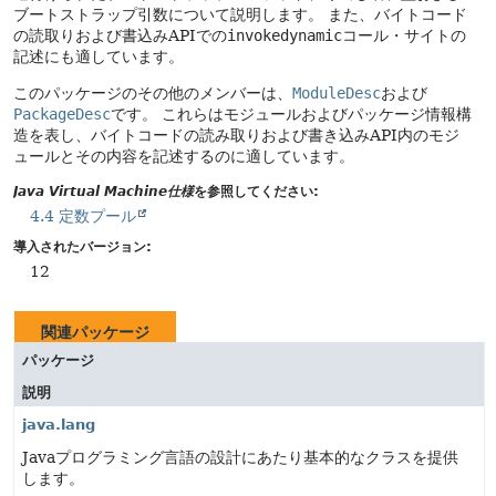
ブートストラップ引数について説明します。
また、バイトコード
の読取りおよび書込みAPIでの
invokedynamic
コール・サイトの
記述にも適しています。
このパッケージのその他のメンバーは、
ModuleDesc
および
PackageDesc
です。
これらはモジュールおよびパッケージ情報構
造を表し、バイトコードの読み取りおよび書き込みAPI内のモジ
ュールとその内容を記述するのに適しています。
Java Virtual Machine仕様
を参照してください:
4.4 定数プール
導入されたバージョン:
12
関連パッケージ
パッケージ
説明
java.lang
Javaプログラミング言語の設計にあたり基本的なクラスを提供
します。