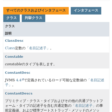
すべてのクラスおよびインタフェース
インタフェース
クラス
列挙クラス
クラス
説明
ClassDesc
Class
定数の
「名目記述子」
。
Constable
constable
のタイプを表します。
ConstantDesc
JVMS
4.4
で定義されているロード可能な定数値の
「名目記述
子」
。
ConstantDescs
プリミティブ・クラス・タイプおよびその他の共通プラットフ
ォーム・タイプの記述子を含む共通定数の
「名目記述子」
の事
前定義値、および標準ブートストラップ・メソッドのメソッ