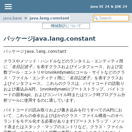
Java SE 24 & JDK 24
java.base
java.lang.constant
機械翻訳について
パッケージjava.lang.constant
パッケージ
java.lang.constant
クラスやメソッド・ハンドルなどのランタイム・エンティティ用
に
「名目記述子」
を表すクラスおよびインタフェース、および定
数プール・エントリや
invokedynamic
コール・サイトなどのクラ
ス・ファイル・エンティティ用に
「名目記述子」
を表すクラスお
よびインタフェース。
これらのクラスは、バイトコードの読取り
および書込みAPI、
invokedynamic
ブートストラップ、バイトコ
ードの固有api、およびコンパイル時またはリンク時プログラム分
析ツールに使用するのに適しています。
バイトコードの読み取りおよび書き込みを行うすべてのAPIにお
いて、これらの命令およびほかのクラス・ファイル構造へのオペ
ランドをモデル化する必要があります(ブートストラップ・メソッ
ド表またはスタック・マップのエントリなど。クラス・ファイル