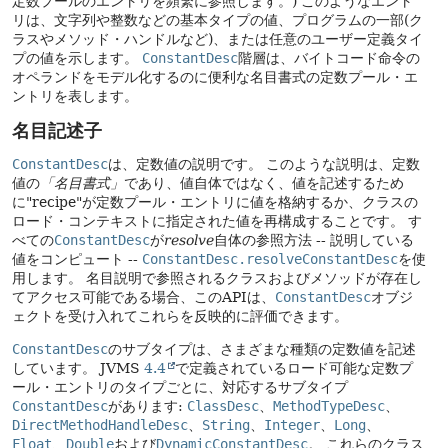
定数プールのエントリを頻繁に参照します。)
このようなエント
リは、文字列や整数などの基本タイプの値、プログラムの一部(ク
ラスやメソッド・ハンドルなど)、または任意のユーザー定義タイ
プの値を示します。
ConstantDesc
階層は、バイトコード命令の
オペランドをモデル化するのに便利な名目書式の定数プール・エ
ントリを表します。
名目記述子
ConstantDesc
は、定数値の説明です。
このような説明は、定数
値の
「名目書式」
であり、値自体ではなく、値を記述するため
に"recipe"が定数プール・エントリに値を格納するか、クラスの
ロード・コンテキストに指定された値を再構成することです。
す
べての
ConstantDesc
が
resolve
自体の参照方法 -- 説明している
値をコンピュート --
ConstantDesc.resolveConstantDesc
を使
用します。
名目説明で参照されるクラスおよびメソッドが存在し
てアクセス可能である場合、このAPIは、
ConstantDesc
オブジ
ェクトを受け入れてこれらを反映的に評価できます。
ConstantDesc
のサブタイプは、さまざまな種類の定数値を記述
しています。
JVMS
4.4
で定義されているロード可能な定数プ
ール・エントリのタイプごとに、対応するサブタイプ
ConstantDesc
があります:
ClassDesc
、
MethodTypeDesc
、
DirectMethodHandleDesc
、
String
、
Integer
、
Long
、
Float
、
Double
および
DynamicConstantDesc
。
これらのクラス