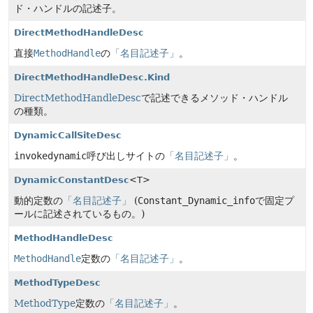
ド・ハンドルの記述子。
DirectMethodHandleDesc
直接
MethodHandle
の
「名目記述子」
。
DirectMethodHandleDesc.Kind
DirectMethodHandleDesc
で記述できるメソッド・ハンドル
の種類。
DynamicCallSiteDesc
invokedynamic
呼び出しサイトの
「名目記述子」
。
DynamicConstantDesc
<T>
動的定数の
「名目記述子」
(
Constant_Dynamic_info
で固定プ
ールに記述されているもの。)
MethodHandleDesc
MethodHandle
定数の
「名目記述子」
。
MethodTypeDesc
MethodType
定数の
「名目記述子」
。