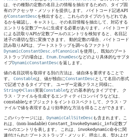
は、その種類の定数の名目上の情報を抽出するための、タイプ固
有のアクセッサ・メソッドを提供します。
バイトコード記述API
が
ConstantDesc
を検出すると、これらのタイプのうちどれであ
るかを確認し、キャストし、その名目情報を抽出して、対応する
エントリを定数プールに生成する必要があります。
バイトコード
による読取りAPIが定数プールのエントリを検知すると、名目記
述子の適切な型に変換できます。
動的定数の場合、バイトコード
読み取りAPIは、ブートストラップを調べるファクトリ
DynamicConstantDesc.ofCanonical
を使用し、既知のブート
ストラップの場合は、
Enum.EnumDesc
などのより具体的なサブタ
イプ
DynamicConstantDesc
を返します。
値の名目説明を取得する別の方法は、値自体を要求することで
す。
Constable
は、値が独自に
ConstantDesc
として名目の形式
で記述できるタイプです。
ユーザー定義クラスと同様に、
String
や
Class
実装
Constable
などの基本的なタイプです。
ク
ラス・ファイルを生成するエンティティ(コンパイラなど)は、
constableなオブジェクトをイントロスペクトして、クラス・フ
ァイルで値を表現するより効率的な方法を得ることができます。
このパッケージには、
DynamicCallSiteDesc
も含まれます。こ
れは、(non-loadable)
Constant_InvokeDynamic_info
定数プ
ールのエントリを表します。
これは、
invokedynamic
命令に関
連付けられたブートストラップ・メソッド、呼出し名、型および