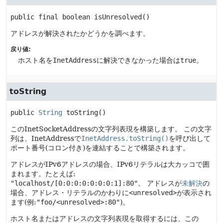
public final
boolean
isUnresolved
()
アドレスが解決されたかどうかを調べます。
戻り値:
ホスト名を
InetAddress
に解決できなかった場合は
true
。
toString
public
String
toString
()
このInetSocketAddressの文字列表現を構築します。
この文字
列は、InetAddressで
InetAddress.toString()
を呼び出して
ポート番号(コロン付き)を連結することで構築されます。
アドレスがIPv6アドレスの場合、IPv6リテラルは大カッコで囲
まれます。たとえば:
"localhost/[0:0:0:0:0:0:0:1]:80"
。
アドレスが
未解決
の
場合、アドレス・リテラルのかわりに
<unresolved>
が表示され
ます(例:
"foo/<unresolved>:80"
)。
ホスト名またはアドレスの文字列表現を取得するには、この