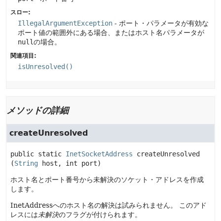
スロー:
IllegalArgumentException
- ポート・パラメータが有効な
ポート値の範囲外にある場合、またはホスト名パラメータが
null
の場合。
関連項目:
isUnresolved()
メソッドの詳細
createUnresolved
public static
InetSocketAddress
createUnresolved
(
String
 host, int port)
ホスト名とポート番号から未解決のソケット・アドレスを作成
します。
InetAddressへのホスト名の解決は試みられません。
このアド
レスには
未解決
のフラグが付けられます。