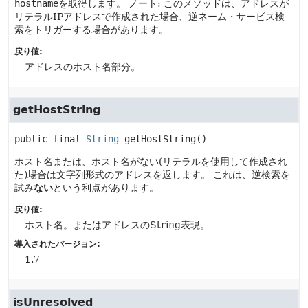
hostname
を取得します。
ノート: このメソッドは、アドレスが
リテラルIPアドレスで作成された場合、逆ネーム・サービス検
索をトリガーする場合があります。
戻り値:
アドレスのホスト名部分。
getHostString
public final
String
getHostString
()
ホスト名または、ホスト名がない(リテラルを使用して作成され
た)場合は文字列形式のアドレスを返します。
これは、逆検索を
試み
ない
という利点があります。
戻り値:
ホスト名。またはアドレスのString表現。
導入されたバージョン:
1.7
isUnresolved