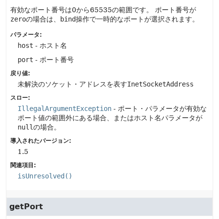
有効なポート番号は0から65535の範囲です。
ポート番号が
zero
の場合は、
bind
操作で一時的なポートが選択されます。
パラメータ:
host
- ホスト名
port
- ポート番号
戻り値:
未解決のソケット・アドレスを表す
InetSocketAddress
スロー:
IllegalArgumentException
- ポート・パラメータが有効な
ポート値の範囲外にある場合、またはホスト名パラメータが
null
の場合。
導入されたバージョン:
1.5
関連項目:
isUnresolved()
getPort