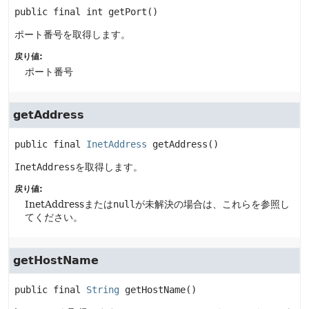
public final
int
getPort
()
ポート番号を取得します。
戻り値:
ポート番号
getAddress
public final
InetAddress
getAddress
()
InetAddress
を取得します。
戻り値:
InetAddressまたは
null
が未解決の場合は、これらを参照し
てください。
getHostName
public final
String
getHostName
()