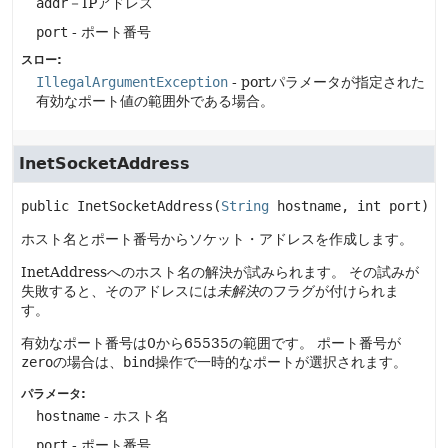
addr
－IPアドレス
port
- ポート番号
スロー:
IllegalArgumentException
- portパラメータが指定された
有効なポート値の範囲外である場合。
InetSocketAddress
public
InetSocketAddress
(
String
 hostname, int port)
ホスト名とポート番号からソケット・アドレスを作成します。
InetAddressへのホスト名の解決が試みられます。
その試みが
失敗すると、そのアドレスには
未解決
のフラグが付けられま
す。
有効なポート番号は0から65535の範囲です。
ポート番号が
zero
の場合は、
bind
操作で一時的なポートが選択されます。
パラメータ:
hostname
- ホスト名
port
- ポート番号