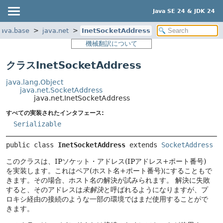
Java SE 24 & JDK 24
java.base
java.net
InetSocketAddress
機械翻訳について
クラスInetSocketAddress
java.lang.Object
java.net.SocketAddress
java.net.InetSocketAddress
すべての実装されたインタフェース:
Serializable
public class 
InetSocketAddress
extends 
SocketAddress
このクラスは、IPソケット・アドレス(IPアドレス+ポート番号)
を実装します。これはペア(ホスト名+ポート番号)にすることもで
きます。その場合、ホスト名の解決が試みられます。
解決に失敗
すると、そのアドレスは
未解決
と呼ばれるようになりますが、プ
ロキシ経由の接続のような一部の環境ではまだ使用することがで
きます。