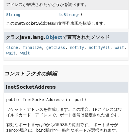
アドレスが解決されたかどうかを調べます。
String
toString
()
このInetSocketAddressの文字列表現を構築します。
クラスjava.lang.
Object
で宣言されたメソッド
clone
,
finalize
,
getClass
,
notify
,
notifyAll
,
wait
,
wait
,
wait
コンストラクタの詳細
InetSocketAddress
public
InetSocketAddress
(int port)
ソケット・アドレスを作成します。この場合、IPアドレスはワ
イルドカード・アドレスで、ポート番号は指定された値です。
有効なポート番号は0から65535の範囲です。
ポート番号が
zero
の場合は、
bind
操作で一時的なポートが選択されます。