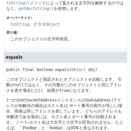
toString()
メソッドによって返される文字列を解析するのでは
なく、
getHostString()
を使用します。
オーバーライド:
toString
、クラス
Object
戻り値:
このオブジェクトの文字列表現。
equals
public final
boolean
equals
(
Object
 obj)
このオブジェクトと指定されたオブジェクトを比較します。
引
数が
null
ではなく、その引数がこのオブジェクトと同じアドレ
スを表す場合にだけ、結果が
true
になります。
2つの
InetSocketAddress
インスタンスのInetAddress (アド
レスが未解決の場合はホスト名)とポート番号の両方が等しい場
合、両者は同じアドレスを表しています。
どちらのアドレスも
未解決である場合には、ホスト名とポート番号が比較されま
す。
ノート:ホスト名は大文字と小文字が区別されません。たと
えば、「FooBar」と「foobar」は同等と見なされます。