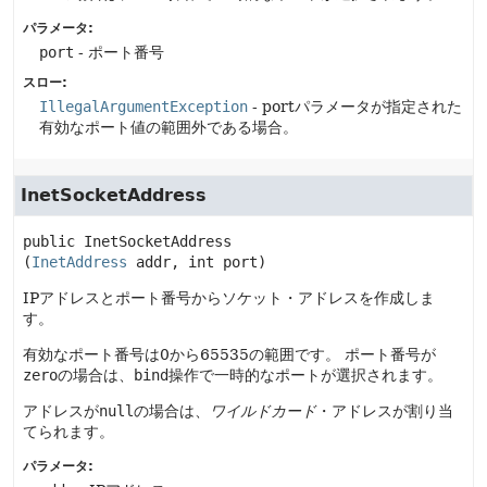
パラメータ:
port
- ポート番号
スロー:
IllegalArgumentException
- portパラメータが指定された
有効なポート値の範囲外である場合。
InetSocketAddress
public
InetSocketAddress
(
InetAddress
 addr, int port)
IPアドレスとポート番号からソケット・アドレスを作成しま
す。
有効なポート番号は0から65535の範囲です。
ポート番号が
zero
の場合は、
bind
操作で一時的なポートが選択されます。
アドレスが
null
の場合は、
ワイルドカード
・アドレスが割り当
てられます。
パラメータ: