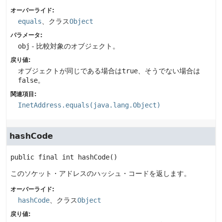
オーバーライド:
equals
、クラス
Object
パラメータ:
obj
- 比較対象のオブジェクト。
戻り値:
オブジェクトが同じである場合は
true
、そうでない場合は
false
。
関連項目:
InetAddress.equals(java.lang.Object)
hashCode
public final
int
hashCode
()
このソケット・アドレスのハッシュ・コードを返します。
オーバーライド:
hashCode
、クラス
Object
戻り値: