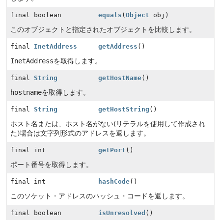
final boolean
equals
(
Object
obj)
このオブジェクトと指定されたオブジェクトを比較します。
final
InetAddress
getAddress
()
InetAddress
を取得します。
final
String
getHostName
()
hostname
を取得します。
final
String
getHostString
()
ホスト名または、ホスト名がない(リテラルを使用して作成され
た)場合は文字列形式のアドレスを返します。
final int
getPort
()
ポート番号を取得します。
final int
hashCode
()
このソケット・アドレスのハッシュ・コードを返します。
final boolean
isUnresolved
()