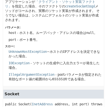
アプリケーションが
「クライアント・ソケット実装ファクト
リ」
を指定した場合、そのファクトリの
createSocketImpl
メ
ソッドがコールされ、実際のソケット実装が作成されます。
そ
うでない場合は、システムにデフォルトのソケット実装が作成
されます。
パラメータ:
host
- ホスト名。ループバック・アドレスの場合は
null
。
port
- ポート番号。
スロー:
UnknownHostException
−ホストのIPアドレスを決定できな
かった場合。
IOException
- ソケットの生成中に入出力エラーが発生した
場合。
IllegalArgumentException
- portパラメータが指定された
有効なポート値の範囲(0から65535)外である場合。
Socket
public
Socket
(
InetAddress
 address, int port)
 throws 