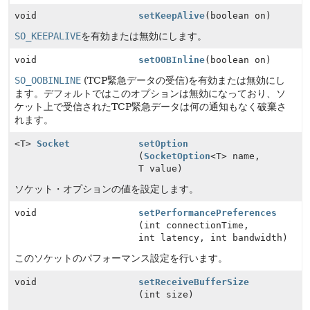
void
setKeepAlive
(boolean on)
SO_KEEPALIVE
を有効または無効にします。
void
setOOBInline
(boolean on)
SO_OOBINLINE
(TCP緊急データの受信)を有効または無効にし
ます。デフォルトではこのオプションは無効になっており、ソ
ケット上で受信されたTCP緊急データは何の通知もなく破棄さ
れます。
<T>
Socket
setOption
(
SocketOption
<T> name,
T value)
ソケット・オプションの値を設定します。
void
setPerformancePreferences
(int connectionTime,
int latency, int bandwidth)
このソケットのパフォーマンス設定を行います。
void
setReceiveBufferSize
(int size)