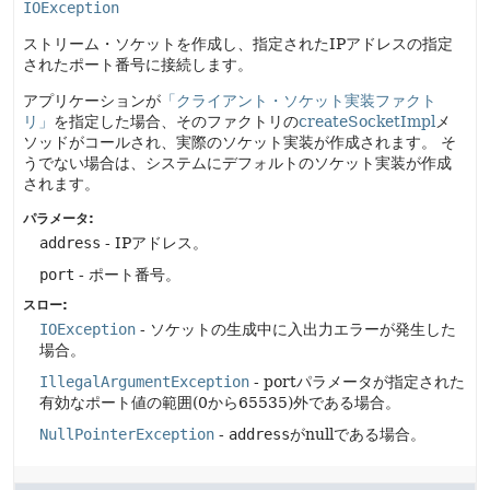
IOException
ストリーム・ソケットを作成し、指定されたIPアドレスの指定
されたポート番号に接続します。
アプリケーションが
「クライアント・ソケット実装ファクト
リ」
を指定した場合、そのファクトリの
createSocketImpl
メ
ソッドがコールされ、実際のソケット実装が作成されます。
そ
うでない場合は、システムにデフォルトのソケット実装が作成
されます。
パラメータ:
address
- IPアドレス。
port
- ポート番号。
スロー:
IOException
- ソケットの生成中に入出力エラーが発生した
場合。
IllegalArgumentException
- portパラメータが指定された
有効なポート値の範囲(0から65535)外である場合。
NullPointerException
-
address
がnullである場合。