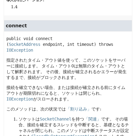
導入されたバージョン:
1.4
connect
public
void
connect
(
SocketAddress
 endpoint, int timeout)
 throws 
IOException
指定されたタイム・アウト値を使って、このソケットをサーバ
ーに接続します。
タイム・アウト0は無限のタイム・アウトと
して解釈されます。
その後、接続が確立されるかエラーが発生
するまで、接続がブロックされます。
接続を確立できない場合、または接続が確立される前にタイム
アウトが期限切れになると、ソケットは閉じられ、
IOException
がスローされます。
このメソッドは、次の状況では
「割り込み」
です:
ソケットは
SocketChannel
を持つ
「関連」
です。
その場
合、接続を確立するスレッドを中断すると、基礎となるチ
ャネルが閉じられ、このメソッドは中断ステータスが設定