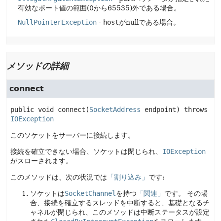
有効なポート値の範囲(0から65535)外である場合。
NullPointerException
-
host
がnullである場合。
メソッドの詳細
connect
public
void
connect
(
SocketAddress
 endpoint)
 throws 
IOException
このソケットをサーバーに接続します。
接続を確立できない場合、ソケットは閉じられ、
IOException
がスローされます。
このメソッドは、次の状況では
「割り込み」
です:
ソケットは
SocketChannel
を持つ
「関連」
です。
その場
合、接続を確立するスレッドを中断すると、基礎となるチ
ャネルが閉じられ、このメソッドは中断ステータスが設定