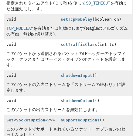
指定されたタイムアウト(ミリ秒)を使って
SO_TIMEOUT
を有効ま
たは無効にします。
void
setTcpNoDelay
(boolean on)
TCP_NODELAY
を有効または無効にします(Nagleのアルゴリズム
の有効、無効の切り替え)。
void
setTrafficClass
(int tc)
このソケットから送信されるパケットのIPヘッダーのトラフィ
ック・クラスまたはサービス・タイプのオクテットを設定しま
す。
void
shutdownInput
()
このソケットの入力ストリームを「ストリームの終わり」に設
定します。
void
shutdownOutput
()
このソケットの出力ストリームを無効にします。
Set
<
SocketOption
<?>>
supportedOptions
()
このソケットでサポートされているソケット・オプションのセ
ットを返します。