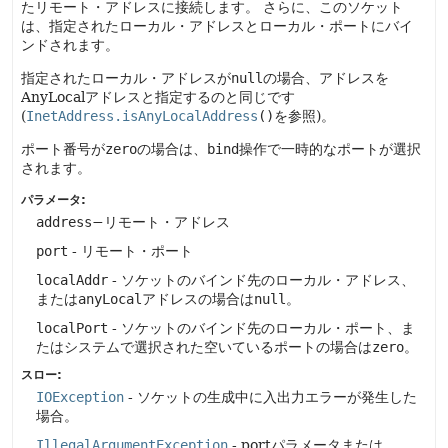
たリモート・アドレスに接続します。
さらに、このソケット
は、指定されたローカル・アドレスとローカル・ポートにバイ
ンドされます。
指定されたローカル・アドレスが
null
の場合、アドレスを
AnyLocalアドレスと指定するのと同じです
(
InetAddress.isAnyLocalAddress
()
を参照)。
ポート番号が
zero
の場合は、
bind
操作で一時的なポートが選択
されます。
パラメータ:
address
−リモート・アドレス
port
- リモート・ポート
localAddr
- ソケットのバインド先のローカル・アドレス、
または
anyLocal
アドレスの場合は
null
。
localPort
- ソケットのバインド先のローカル・ポート、ま
たはシステムで選択された空いているポートの場合は
zero
。
スロー:
IOException
- ソケットの生成中に入出力エラーが発生した
場合。
IllegalArgumentException
- portパラメータまたは