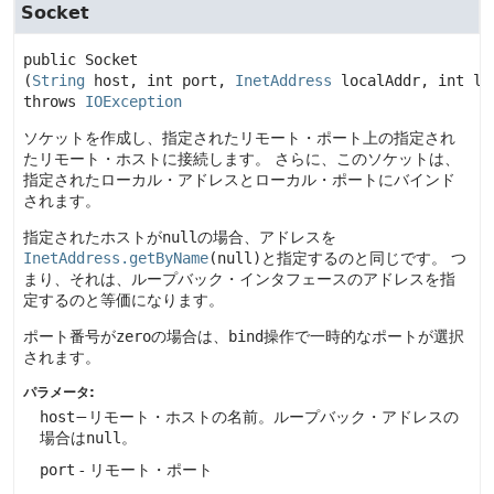
Socket
public
Socket
(
String
 host, int port, 
InetAddress
 localAddr, int lo
throws 
IOException
ソケットを作成し、指定されたリモート・ポート上の指定され
たリモート・ホストに接続します。
さらに、このソケットは、
指定されたローカル・アドレスとローカル・ポートにバインド
されます。
指定されたホストが
null
の場合、アドレスを
InetAddress.getByName
(null)
と指定するのと同じです。
つ
まり、それは、ループバック・インタフェースのアドレスを指
定するのと等価になります。
ポート番号が
zero
の場合は、
bind
操作で一時的なポートが選択
されます。
パラメータ:
host
−リモート・ホストの名前。ループバック・アドレスの
場合は
null
。
port
- リモート・ポート