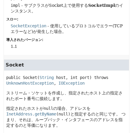
impl
- サブクラスがSocket上で使用する
SocketImpl
のイ
ンスタンス。
スロー:
SocketException
- 使用しているプロトコルでエラー(TCP
エラーなど)が発生した場合。
導入されたバージョン:
1.1
Socket
public
Socket
(
String
 host, int port)
 throws 
UnknownHostException
, 
IOException
ストリーム・ソケットを作成し、指定されたホスト上の指定さ
れたポート番号に接続します。
指定されたホストが
null
の場合、アドレスを
InetAddress.getByName
(null)
と指定するのと同じです。
つ
まり、それは、ループバック・インタフェースのアドレスを指
定するのと等価になります。