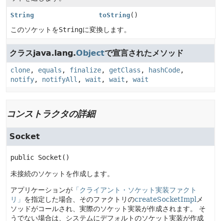
String
toString
()
このソケットを
String
に変換します。
クラスjava.lang.
Object
で宣言されたメソッド
clone
,
equals
,
finalize
,
getClass
,
hashCode
,
notify
,
notifyAll
,
wait
,
wait
,
wait
コンストラクタの詳細
Socket
public
Socket
()
未接続のソケットを作成します。
アプリケーションが
「クライアント・ソケット実装ファクト
リ」
を指定した場合、そのファクトリの
createSocketImpl
メ
ソッドがコールされ、実際のソケット実装が作成されます。
そ
うでない場合は、システムにデフォルトのソケット実装が作成