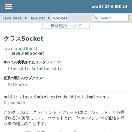
Java SE 24 & JDK 24
java.base
java.net
Socket
機械翻訳について
クラスSocket
java.lang.Object
java.net.Socket
すべての実装されたインタフェース:
Closeable
,
AutoCloseable
直系の既知のサブクラス:
SSLSocket
public class 
Socket
extends 
Object
 implements 
Closeable
このクラスは、クライアント・ソケット(単に「ソケット」とも呼
ばれる)を実装します。
ソケットとは、2つのマシン間で通信を行
う際の端点のことです。