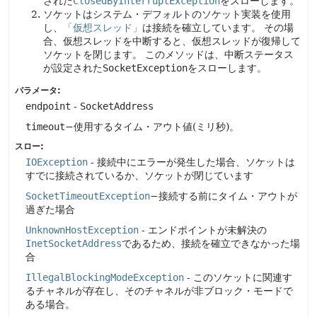
された
ClosedByInterruptException
をスローします。
ソケットはシステム・デフォルトのソケット実装を使用
し、
「仮想スレッド」
は接続を確立しています。
その場
合、仮想スレッドを中断すると、仮想スレッドが復帰して
ソケットを閉じます。
このメソッドは、中断ステータス
が設定された
SocketException
をスローします。
パラメータ:
endpoint
-
SocketAddress
timeout
−使用するタイム・アウト値(ミリ秒)。
スロー:
IOException
- 接続中にエラーが発生した場合、ソケットは
すでに接続されているか、ソケットが閉じています
SocketTimeoutException
−接続する前にタイム・アウトが
過ぎた場合
UnknownHostException
- エンドポイントが未解決の
InetSocketAddress
であるため、接続を確立できなかった場
合
IllegalBlockingModeException
- このソケットに関連す
るチャネルが存在し、そのチャネルが非ブロック・モードで
ある場合。