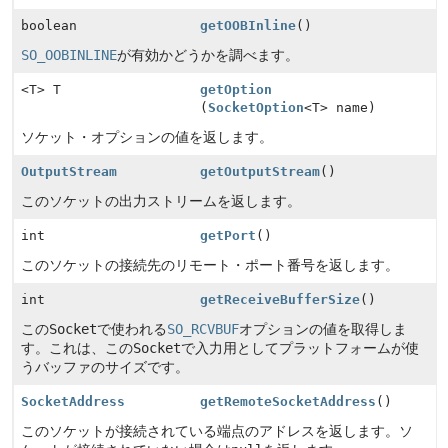
boolean
getOOBInline
()
SO_OOBINLINE
が有効かどうかを調べます。
<T> T
getOption
(
SocketOption
<T> name)
ソケット・オプションの値を返します。
OutputStream
getOutputStream
()
このソケットの出力ストリームを返します。
int
getPort
()
このソケットの接続先のリモート・ポート番号を返します。
int
getReceiveBufferSize
()
この
Socket
で使われる
SO_RCVBUF
オプションの値を取得しま
す。これは、この
Socket
で入力用としてプラットフォームが使
うバッファのサイズです。
SocketAddress
getRemoteSocketAddress
()
このソケットが接続されている端点のアドレスを返します。ソ