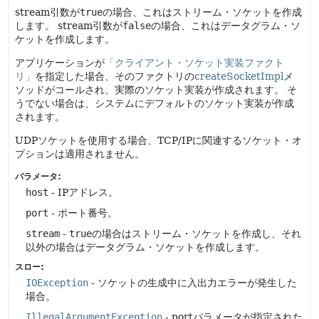
stream引数が
true
の場合、これはストリーム・ソケットを作成
します。
stream引数が
false
の場合、これはデータグラム・ソ
ケットを作成します。
アプリケーションが
「クライアント・ソケット実装ファクト
リ」
を指定した場合、そのファクトリの
createSocketImpl
メ
ソッドがコールされ、実際のソケット実装が作成されます。
そ
うでない場合は、システムにデフォルトのソケット実装が作成
されます。
UDPソケットを使用する場合、TCP/IPに関連するソケット・オ
プションは適用されません。
パラメータ:
host
- IPアドレス。
port
- ポート番号。
stream
-
true
の場合はストリーム・ソケットを作成し、それ
以外の場合はデータグラム・ソケットを作成します。
スロー:
IOException
- ソケットの生成中に入出力エラーが発生した
場合。
IllegalArgumentException
- portパラメータが指定された