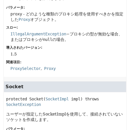
パラメータ:
proxy
- どのような種類のプロキシ処理を使用すべきかを指定
した
Proxy
オブジェクト。
スロー:
IllegalArgumentException
−プロキシの型が無効な場合、
またはプロキシが
null
の場合。
導入されたバージョン:
1.5
関連項目:
ProxySelector
Proxy
Socket
protected
Socket
(
SocketImpl
 impl)
 throws 
SocketException
ユーザーが指定したSocketImplを使用して、接続されていない
ソケットを作成します。
パラメータ: