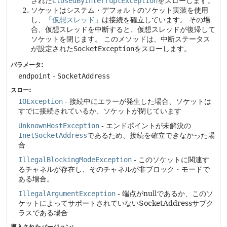
された
ClosedByInterruptException
をスローします。
ソケットはシステム・デフォルトのソケット実装を使用
し、
「仮想スレッド」
は接続を確立しています。
その場
合、仮想スレッドを中断すると、仮想スレッドが復帰して
ソケットを閉じます。
このメソッドは、中断ステータス
が設定された
SocketException
をスローします。
パラメータ:
endpoint
-
SocketAddress
スロー:
IOException
- 接続中にエラーが発生した場合、ソケットは
すでに接続されているか、ソケットが閉じています
UnknownHostException
- エンドポイントが未解決の
InetSocketAddress
であるため、接続を確立できなかった場
合
IllegalBlockingModeException
- このソケットに関連す
るチャネルが存在し、そのチャネルが非ブロック・モードで
ある場合。
IllegalArgumentException
- 端点がnullであるか、このソ
ケットによってサポートされていないSocketAddressサブク
ラスである場合