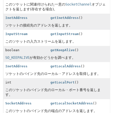
このソケットに関連付けられた一意の
SocketChannel
オブジェ
クトを返します(存在する場合)。
InetAddress
getInetAddress
()
ソケットの接続先のアドレスを返します。
InputStream
getInputStream
()
このソケットの入力ストリームを返します。
boolean
getKeepAlive
()
SO_KEEPALIVE
が有効かどうかを調べます。
InetAddress
getLocalAddress
()
ソケットのバインド先のローカル・アドレスを取得します。
int
getLocalPort
()
このソケットのバインド先のローカル・ポート番号を返しま
す。
SocketAddress
getLocalSocketAddress
()
このソケットのバインド先の端点のアドレスを返します。