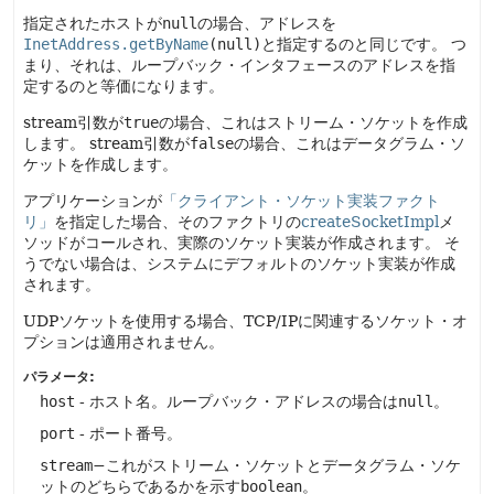
指定されたホストが
null
の場合、アドレスを
InetAddress.getByName
(null)
と指定するのと同じです。
つ
まり、それは、ループバック・インタフェースのアドレスを指
定するのと等価になります。
stream引数が
true
の場合、これはストリーム・ソケットを作成
します。
stream引数が
false
の場合、これはデータグラム・ソ
ケットを作成します。
アプリケーションが
「クライアント・ソケット実装ファクト
リ」
を指定した場合、そのファクトリの
createSocketImpl
メ
ソッドがコールされ、実際のソケット実装が作成されます。
そ
うでない場合は、システムにデフォルトのソケット実装が作成
されます。
UDPソケットを使用する場合、TCP/IPに関連するソケット・オ
プションは適用されません。
パラメータ:
host
- ホスト名。ループバック・アドレスの場合は
null
。
port
- ポート番号。
stream
−これがストリーム・ソケットとデータグラム・ソケ
ットのどちらであるかを示す
boolean
。