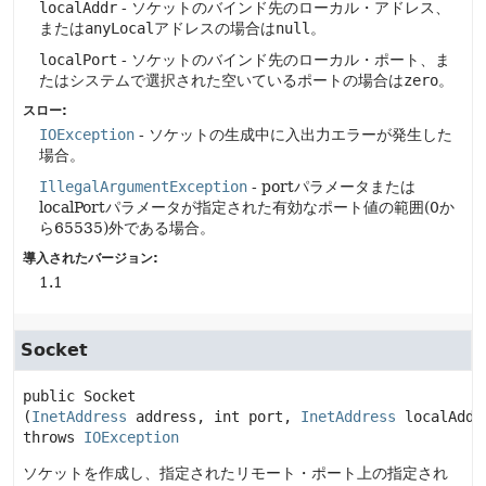
localAddr
- ソケットのバインド先のローカル・アドレス、
または
anyLocal
アドレスの場合は
null
。
localPort
- ソケットのバインド先のローカル・ポート、ま
たはシステムで選択された空いているポートの場合は
zero
。
スロー:
IOException
- ソケットの生成中に入出力エラーが発生した
場合。
IllegalArgumentException
- portパラメータまたは
localPortパラメータが指定された有効なポート値の範囲(0か
ら65535)外である場合。
導入されたバージョン:
1.1
Socket
public
Socket
(
InetAddress
 address, int port, 
InetAddress
 localAddr
throws 
IOException
ソケットを作成し、指定されたリモート・ポート上の指定され