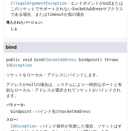
IllegalArgumentException
- エンドポイントがnullまたは
このソケットでサポートされないSocketAddressサブクラス
である場合、または
timeout
が負の場合
導入されたバージョン:
1.4
bind
public
void
bind
(
SocketAddress
 bindpoint)
 throws 
IOException
ソケットをローカル・アドレスにバインドします。
アドレスが
null
の場合は、システムにより一時的なポートと有
効なローカル・アドレスが選択されてソケットがバインドされ
ます。
パラメータ:
bindpoint
- バインド先の
SocketAddress
スロー:
IOException
- バインド操作が失敗した場合、ソケットはす