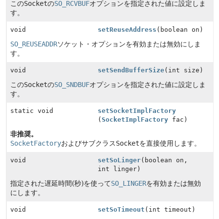
この
Socket
の
SO_RCVBUF
オプションを指定された値に設定しま
す。
void
setReuseAddress
(boolean on)
SO_REUSEADDR
ソケット・オプションを有効または無効にしま
す。
void
setSendBufferSize
(int size)
この
Socket
の
SO_SNDBUF
オプションを指定された値に設定しま
す。
static void
setSocketImplFactory
(
SocketImplFactory
fac)
非推奨。
SocketFactory
およびサブクラス
Socket
を直接使用します。
void
setSoLinger
(boolean on,
int linger)
指定された遅延時間(秒)を使って
SO_LINGER
を有効または無効
にします。
void
setSoTimeout
(int timeout)