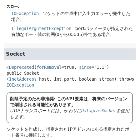
スロー:
IOException
- ソケットの生成中に入出力エラーが発生した
場合。
IllegalArgumentException
- portパラメータが指定された
有効なポート値の範囲(0から65535)外である場合。
Socket
@Deprecated
(
forRemoval
=true, 
since
="1.1") 
public
Socket
(
InetAddress
 host, int port, boolean stream)
 throws 
IOException
削除予定のため非推奨: このAPI要素は、将来のバージョン
で削除される可能性があります。
UDPトランスポートには、かわりに
DatagramSocket
を使用
します。
ソケットを作成し、指定されたIPアドレスにある指定されたポ
ート番号に接続します。