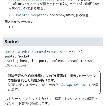
localPortパラメータが指定された有効なポート値の範囲(0か
ら65535)外である場合。
NullPointerException
-
address
がnullである場合。
導入されたバージョン:
1.1
Socket
@Deprecated
(
forRemoval
=true, 
since
="1.1") 
public
Socket
(
String
 host, int port, boolean stream)
 throws 
IOException
削除予定のため非推奨: このAPI要素は、将来のバージョン
で削除される可能性があります。
UDPトランスポートには、かわりに
DatagramSocket
を使用
します。
ストリーム・ソケットを作成し、指定されたホスト上の指定さ
れたポート番号に接続します。