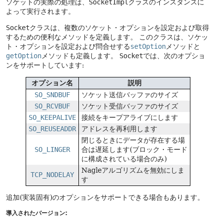
ソケットの実際の処理は、
SocketImpl
クラスのインスタンスに
よって実行されます。
Socket
クラスは、複数のソケット・オプションを設定および取得
するための便利なメソッドを定義します。
このクラスは、ソケッ
ト・オプションを設定および問合せする
setOption
メソッドと
getOption
メソッドも定義します。
Socket
では、次のオプショ
ンをサポートしています:
オプション名
説明
SO_SNDBUF
ソケット送信バッファのサイズ
SO_RCVBUF
ソケット受信バッファのサイズ
SO_KEEPALIVE
接続をキープアライブにします
SO_REUSEADDR
アドレスを再利用します
閉じるときにデータが存在する場
SO_LINGER
合は遅延します(ブロック・モード
に構成されている場合のみ)
Nagleアルゴリズムを無効にしま
TCP_NODELAY
す
追加(実装固有)のオプションをサポートできる場合もあります。
導入されたバージョン: