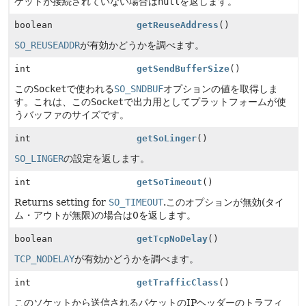
ケットが接続されていない場合は
null
を返します。
boolean
getReuseAddress
()
SO_REUSEADDR
が有効かどうかを調べます。
int
getSendBufferSize
()
この
Socket
で使われる
SO_SNDBUF
オプションの値を取得しま
す。これは、この
Socket
で出力用としてプラットフォームが使
うバッファのサイズです。
int
getSoLinger
()
SO_LINGER
の設定を返します。
int
getSoTimeout
()
Returns setting for
SO_TIMEOUT
.このオプションが無効(タイ
ム・アウトが無限)の場合は0を返します。
boolean
getTcpNoDelay
()
TCP_NODELAY
が有効かどうかを調べます。
int
getTrafficClass
()
このソケットから送信されるパケットのIPヘッダーのトラフィ