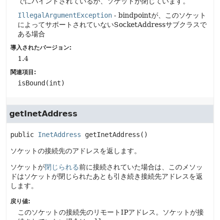
でにバインドされているか、ソケットが閉じています。
IllegalArgumentException
- bindpointが、このソケット
によってサポートされていないSocketAddressサブクラスで
ある場合
導入されたバージョン:
1.4
関連項目:
isBound(int)
getInetAddress
public
InetAddress
getInetAddress
()
ソケットの接続先のアドレスを返します。
ソケットが
閉じられる
前に接続されていた場合は、このメソッ
ドはソケットが閉じられたあとも引き続き接続先アドレスを返
します。
戻り値:
このソケットの接続先のリモートIPアドレス。ソケットが接