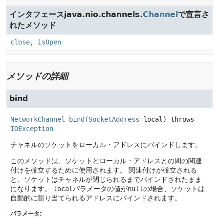
インタフェースjava.nio.channels.
Channel
で宣言さ
れたメソッド
close
,
isOpen
メソッドの詳細
bind
NetworkChannel 
bind
(
SocketAddress
 local)
 throws 
IOException
チャネルのソケットをローカル・アドレスにバインドします。
このメソッドは、ソケットとローカル・アドレスとの間の関連
付けを確立するために使用されます。
関連付けが確立される
と、ソケットはチャネルが閉じられるまでバインドされたまま
になります。
local
パラメータの値が
null
の場合、ソケットは
自動的に割り当てられるアドレスにバインドされます。
パラメータ: