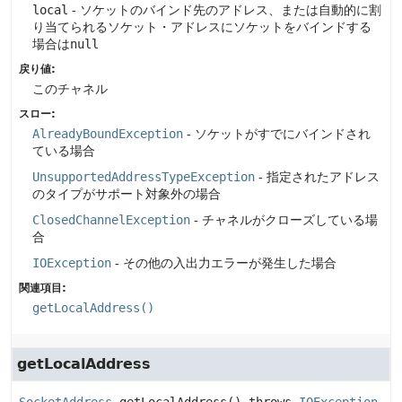
local
- ソケットのバインド先のアドレス、または自動的に割
り当てられるソケット・アドレスにソケットをバインドする
場合は
null
戻り値:
このチャネル
スロー:
AlreadyBoundException
- ソケットがすでにバインドされ
ている場合
UnsupportedAddressTypeException
- 指定されたアドレス
のタイプがサポート対象外の場合
ClosedChannelException
- チャネルがクローズしている場
合
IOException
- その他の入出力エラーが発生した場合
関連項目:
getLocalAddress()
getLocalAddress