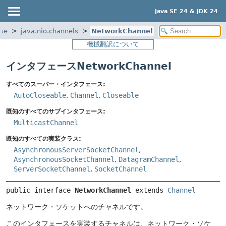
Java SE 24 & JDK 24
ase
java.nio.channels
NetworkChannel
機械翻訳について
インタフェースNetworkChannel
すべてのスーパー・インタフェース:
AutoCloseable
,
Channel
,
Closeable
既知のすべてのサブインタフェース:
MulticastChannel
既知のすべての実装クラス:
AsynchronousServerSocketChannel
,
AsynchronousSocketChannel
,
DatagramChannel
,
ServerSocketChannel
,
SocketChannel
public interface 
NetworkChannel
 extends 
Channel
ネットワーク・ソケットへのチャネルです。
このインタフェースを実装するチャネルは、ネットワーク・ソケ