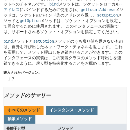
ットへのチャネルです。
bind
メソッドは、ソケットをローカル
・
アドレス
にバインドするために使用され、
getLocalAddress
メソ
ッドは、ソケットのバインド先のアドレスを返し、
setOption
メ
ソッドと
getOption
メソッドは、ソケット・オプションを設定し
て照会するために使用されます。
このインタフェースの実装で
は、サポートされるソケット・オプションを指定してください。
bind
メソッドと
setOption
メソッドのうち戻り値を返さないもの
は、自身を呼び出したネットワーク・チャネルを返します。
これ
を応用して、メソッド呼出しを連鎖させることができます。
この
インタフェースの実装は、この実装クラスのメソッド呼出しを連
鎖できるように、戻り型を特殊化することをお薦めします。
導入されたバージョン:
1.7
メソッドのサマリー
すべてのメソッド
インスタンス・メソッド
抽象メソッド
修飾子と型
メソッド