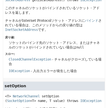
SocketAddress
getLocalAddress
() throws 
IOException
このチャネルのソケットがバインドされているソケット・アド
レスを返します。
チャネルがInternet Protocolソケット・アドレスに
バインド
さ
れている場合は、このメソッドからの戻り値の型は
InetSocketAddress
です。
戻り値:
ソケットのバインド先のソケット・アドレス、またはチャネ
ルのソケットがバインドされていない場合は
null
スロー:
ClosedChannelException
- チャネルがクローズしている場
合
IOException
- 入出力エラーが発生した場合
setOption
<T>
NetworkChannel
setOption
(
SocketOption
<T> name, T value)
 throws 
IOException