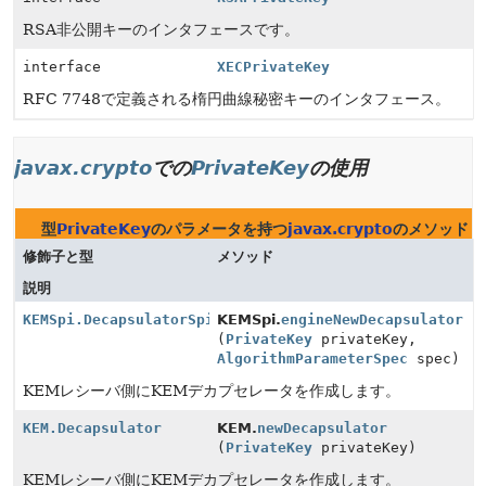
RSA非公開キーのインタフェースです。
interface
XECPrivateKey
RFC 7748で定義される楕円曲線秘密キーのインタフェース。
javax.crypto
での
PrivateKey
の使用
型
PrivateKey
のパラメータを持つ
javax.crypto
のメソッド
修飾子と型
メソッド
説明
KEMSpi.DecapsulatorSpi
KEMSpi.
engineNewDecapsulator
(
PrivateKey
privateKey,
AlgorithmParameterSpec
spec)
KEMレシーバ側にKEMデカプセレータを作成します。
KEM.Decapsulator
KEM.
newDecapsulator
(
PrivateKey
privateKey)
KEMレシーバ側にKEMデカプセレータを作成します。