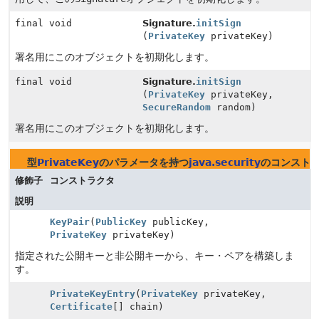
final void
Signature.
initSign
(
PrivateKey
privateKey)
署名用にこのオブジェクトを初期化します。
final void
Signature.
initSign
(
PrivateKey
privateKey,
SecureRandom
random)
署名用にこのオブジェクトを初期化します。
型
PrivateKey
のパラメータを持つ
java.security
のコンスト
修飾子
コンストラクタ
説明
KeyPair
(
PublicKey
publicKey,
PrivateKey
privateKey)
指定された公開キーと非公開キーから、キー・ペアを構築しま
す。
PrivateKeyEntry
(
PrivateKey
privateKey,
Certificate
[] chain)