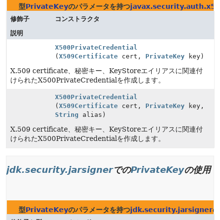
型
PrivateKey
のパラメータを持つ
javax.security.auth.x5
修飾子
コンストラクタ
説明
X500PrivateCredential
(
X509Certificate
cert,
PrivateKey
key)
X.509 certificate、秘密キー、KeyStoreエイリアスに関連付
けられたX500PrivateCredentialを作成します。
X500PrivateCredential
(
X509Certificate
cert,
PrivateKey
key,
String
alias)
X.509 certificate、秘密キー、KeyStoreエイリアスに関連付
けられたX500PrivateCredentialを作成します。
jdk.security.jarsigner
での
PrivateKey
の使用
型
PrivateKey
のパラメータを持つ
jdk.security.jarsigner
の