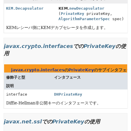
KEM.Decapsulator
KEM.
newDecapsulator
(
PrivateKey
privateKey,
AlgorithmParameterSpec
spec)
KEMレシーバ側にKEMデカプセレータを作成します。
javax.crypto.interfaces
での
PrivateKey
の使
用
javax.crypto.interfaces
の
PrivateKey
のサブインタフェー
修飾子と型
インタフェース
説明
interface
DHPrivateKey
Diffie-Hellman非公開キーのインタフェースです。
javax.net.ssl
での
PrivateKey
の使用