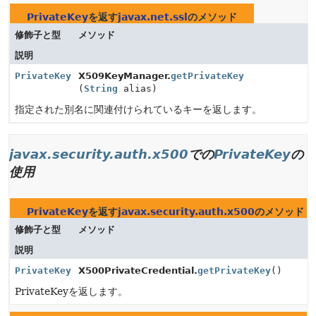
PrivateKey
を返す
javax.net.ssl
のメソッド
修飾子と型
メソッド
説明
PrivateKey
X509KeyManager.
getPrivateKey
(
String
alias)
指定された別名に関連付けられているキーを返します。
javax.security.auth.x500
での
PrivateKey
の
使用
PrivateKey
を返す
javax.security.auth.x500
のメソッド
修飾子と型
メソッド
説明
PrivateKey
X500PrivateCredential.
getPrivateKey
()
PrivateKeyを返します。