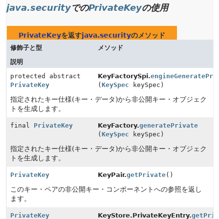
java.security
での
PrivateKey
の使用
PrivateKey
を返す
java.security
のメソッド
修飾子と型
メソッド
説明
protected abstract
KeyFactorySpi.
engineGeneratePri
PrivateKey
(
KeySpec
keySpec)
指定されたキー仕様(キー・データ)から非公開キー・オブジェク
トを生成します。
final
PrivateKey
KeyFactory.
generatePrivate
(
KeySpec
keySpec)
指定されたキー仕様(キー・データ)から非公開キー・オブジェク
トを生成します。
PrivateKey
KeyPair.
getPrivate
()
このキー・ペアの非公開キー・コンポーネントへの参照を返し
ます。
PrivateKey
KeyStore.PrivateKeyEntry.
getPri