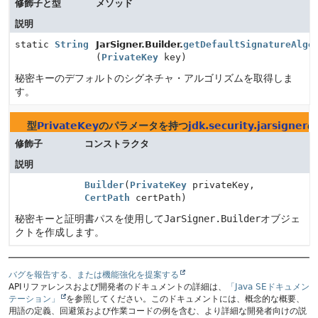
修飾子と型
メソッド
説明
static
String
JarSigner.Builder.
getDefaultSignatureAlgo
(
PrivateKey
key)
秘密キーのデフォルトのシグネチャ・アルゴリズムを取得しま
す。
型
PrivateKey
のパラメータを持つ
jdk.security.jarsigner
の
修飾子
コンストラクタ
説明
Builder
(
PrivateKey
privateKey,
CertPath
certPath)
秘密キーと証明書パスを使用して
JarSigner.Builder
オブジェ
クトを作成します。
バグを報告する、または機能強化を提案する
APIリファレンスおよび開発者のドキュメントの詳細は、
「Java SEドキュメン
テーション」
を参照してください。このドキュメントには、概念的な概要、
用語の定義、回避策および作業コードの例を含む、より詳細な開発者向けの説