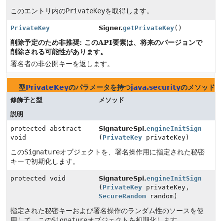
このエントリ内の
PrivateKey
を取得します。
PrivateKey
Signer.
getPrivateKey
()
削除予定のため非推奨: このAPI要素は、将来のバージョンで
削除される可能性があります。
署名者の非公開キーを返します。
型
PrivateKey
のパラメータを持つ
java.security
のメソッド
修飾子と型
メソッド
説明
protected abstract
SignatureSpi.
engineInitSign
void
(
PrivateKey
privateKey)
この
Signature
オブジェクトを、署名操作用に指定された秘密
キーで初期化します。
protected void
SignatureSpi.
engineInitSign
(
PrivateKey
privateKey,
SecureRandom
random)
指定された秘密キーおよび署名操作のランダム性のソースを使
用して、この
Signature
オブジェクトを初期化します。