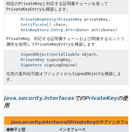
特定の
PrivateKey
と対応する証明書チェーンを使って
PrivateKeyEntry
を構築します。
PrivateKeyEntry
(
PrivateKey
privateKey,
Certificate
[] chain,
Set
<
KeyStore.Entry.Attribute
> attributes)
PrivateKey
、対応する証明書チェーンおよび関連するエントリ
属性を使用して
PrivateKeyEntry
を構築します。
SignedObject
(
Serializable
object,
PrivateKey
signingKey,
Signature
signingEngine)
任意の直列化可能オブジェクトから
SignedObject
を構築しま
す。
java.security.interfaces
での
PrivateKey
の使
用
java.security.interfaces
の
PrivateKey
のサブインタフェ
修飾子と型
インタフェース