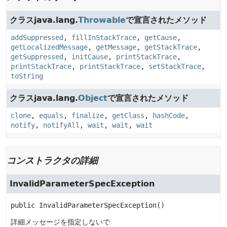
クラスjava.lang.
Throwable
で宣言されたメソッド
addSuppressed
,
fillInStackTrace
,
getCause
,
getLocalizedMessage
,
getMessage
,
getStackTrace
,
getSuppressed
,
initCause
,
printStackTrace
,
printStackTrace
,
printStackTrace
,
setStackTrace
,
toString
クラスjava.lang.
Object
で宣言されたメソッド
clone
,
equals
,
finalize
,
getClass
,
hashCode
,
notify
,
notifyAll
,
wait
,
wait
,
wait
コンストラクタの詳細
InvalidParameterSpecException
public
InvalidParameterSpecException
()
詳細メッセージを指定しないで