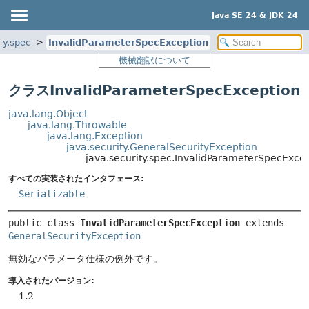
Java SE 24 & JDK 24
ty.spec
InvalidParameterSpecException
機械翻訳について
クラスInvalidParameterSpecException
java.lang.Object
java.lang.Throwable
java.lang.Exception
java.security.GeneralSecurityException
java.security.spec.InvalidParameterSpecExce
すべての実装されたインタフェース:
Serializable
public class 
InvalidParameterSpecException
extends 
GeneralSecurityException
無効なパラメータ仕様の例外です。
導入されたバージョン:
1.2