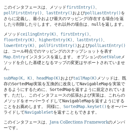
このインタフェースは、メソッド
firstEntry()
、
pollFirstEntry()
、
lastEntry()
および
pollLastEntry()
を
さらに定義し、最小および最大のマッピング(存在する場合)を返
したり削除したりします。それ以外の場合は、
null
を返します。
メソッド
ceilingEntry(K)
、
firstEntry()
、
floorEntry(K)
、
higherEntry(K)
、
lastEntry()
、
lowerEntry(K)
、
pollFirstEntry()
および
pollLastEntry()
は、コール時点でのマッピングのスナップショットを表す
Map.Entry
インスタンスを返します。
オプションの
setValue
メ
ソッドを介した基礎となるマップの変更はサポートされていませ
ん。
subMap(K, K)
、
headMap(K)
および
tailMap(K)
メソッドは、既
存の
SortedMap
実装を互換的に改良して
NavigableMap
を実装で
きるようにするために、
SortedMap
を返すように規定されていま
す。ただし、このインタフェースの拡張および実装は、これらの
メソッドをオーバーライドして
NavigableMap
を返すようにする
ことをお薦めします。
同様に、
SortedMap.keySet()
をオーバー
ライドして
NavigableSet
を返すこともできます。
このインタフェースは、
Java Collections Framework
のメンバ
ーです。