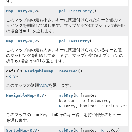
す。
Map.Entry
<
K
,
V
>
pollFirstEntry
()
このマップ内の最も小さいキーに関連付けられたキーと値のマ
ッピングを削除して返します。マップが空の(オプションの操作)
の場合は
null
を返します。
Map.Entry
<
K
,
V
>
pollLastEntry
()
このマップ内の最も大きいキーに関連付けられているキーと値
のマッピングを削除して返します。マップが空の(オプションの
操作)の場合は
null
を返します。
default
NavigableMap
reversed
()
<
K
,
V
>
このマップの逆順
view
を返します。
NavigableMap
<
K
,
V
>
subMap
(
K
fromKey,
boolean fromInclusive,
K
toKey, boolean toInclusive)
このマップの
fromKey
-
toKey
のキー範囲を持つ部分のビュー
を返します。
SortedMap
<
K
,
V
>
subMap
(
K
fromKey,
K
toKey)