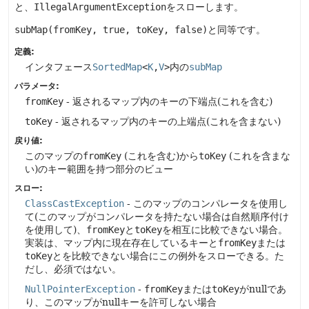
と、
IllegalArgumentException
をスローします。
subMap(fromKey, true, toKey, false)
と同等です。
定義:
インタフェース
SortedMap
<
K
,
V
>
内の
subMap
パラメータ:
fromKey
- 返されるマップ内のキーの下端点(これを含む)
toKey
- 返されるマップ内のキーの上端点(これを含まない)
戻り値:
このマップの
fromKey
(これを含む)から
toKey
(これを含まな
い)のキー範囲を持つ部分のビュー
スロー:
ClassCastException
- このマップのコンパレータを使用し
て(このマップがコンパレータを持たない場合は自然順序付け
を使用して)、
fromKey
と
toKey
を相互に比較できない場合。
実装は、マップ内に現在存在しているキーと
fromKey
または
toKey
とを比較できない場合にこの例外をスローできる。た
だし、必須ではない。
NullPointerException
-
fromKey
または
toKey
がnullであ
り、このマップがnullキーを許可しない場合