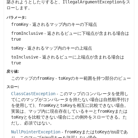
築されようとしたりすると、
IllegalArgumentException
をス
ローします。
パラメータ:
fromKey
- 返されるマップ内のキーの下端点
fromInclusive
- 返されるビューに下端点が含まれる場合は
true
toKey
- 返されるマップ内のキーの上端点
toInclusive
- 返されるビューに上端点が含まれる場合は
true
戻り値:
このマップの
fromKey
-
toKey
のキー範囲を持つ部分のビュー
スロー:
ClassCastException
- このマップのコンパレータを使用し
て(このマップがコンパレータを持たない場合は自然順序付け
を使用して)、
fromKey
と
toKey
を相互に比較できない場合。
実装は、マップ内に現在存在しているキーと
fromKey
または
toKey
とを比較できない場合にこの例外をスローできる。た
だし、必須ではない。
NullPointerException
-
fromKey
または
toKey
がnullであ
り、このマップがnullキーを許可しない場合