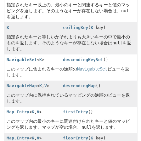
指定されたキー以上の、最小のキーと関連するキーと値のマッ
ピングを返します。そのようなキーが存在しない場合は、
null
を返します。
K
ceilingKey
(
K
key)
指定されたキーと等しいかそれよりも大きいキーの中で最小の
ものを返します。そのようなキーが存在しない場合は
null
を返
します。
NavigableSet
<
K
>
descendingKeySet
()
このマップに含まれるキーの逆順の
NavigableSet
ビューを返
します。
NavigableMap
<
K
,
V
>
descendingMap
()
このマップ内に保持されているマッピングの逆順のビューを返
します。
Map.Entry
<
K
,
V
>
firstEntry
()
このマップ内の最小のキーに関連付けられたキーと値のマッピ
ングを返します。マップが空の場合、
null
を返します。
Map.Entry
<
K
,
V
>
floorEntry
(
K
key)