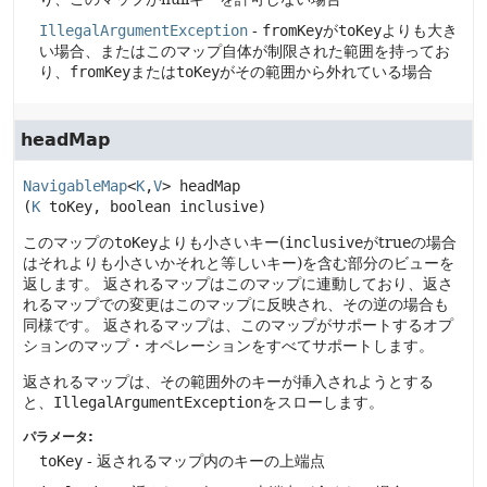
IllegalArgumentException
-
fromKey
が
toKey
よりも大き
い場合、またはこのマップ自体が制限された範囲を持ってお
り、
fromKey
または
toKey
がその範囲から外れている場合
headMap
NavigableMap
<
K
,
V
>
headMap
(
K
 toKey, boolean inclusive)
このマップの
toKey
よりも小さいキー(
inclusive
がtrueの場合
はそれよりも小さいかそれと等しいキー)を含む部分のビューを
返します。
返されるマップはこのマップに連動しており、返さ
れるマップでの変更はこのマップに反映され、その逆の場合も
同様です。
返されるマップは、このマップがサポートするオプ
ションのマップ・オペレーションをすべてサポートします。
返されるマップは、その範囲外のキーが挿入されようとする
と、
IllegalArgumentException
をスローします。
パラメータ:
toKey
- 返されるマップ内のキーの上端点