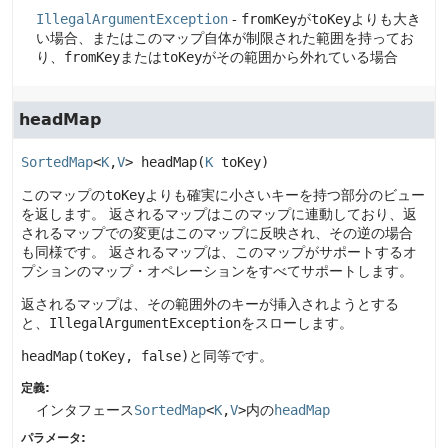
IllegalArgumentException
-
fromKey
が
toKey
よりも大き
い場合、またはこのマップ自体が制限された範囲を持ってお
り、
fromKey
または
toKey
がその範囲から外れている場合
headMap
SortedMap
<
K
,
V
>
headMap
(
K
 toKey)
このマップの
toKey
よりも確実に小さいキーを持つ部分のビュー
を返します。
返されるマップはこのマップに連動しており、返
されるマップでの変更はこのマップに反映され、その逆の場合
も同様です。
返されるマップは、このマップがサポートするオ
プションのマップ・オペレーションをすべてサポートします。
返されるマップは、その範囲外のキーが挿入されようとする
と、
IllegalArgumentException
をスローします。
headMap(toKey, false)
と同等です。
定義:
インタフェース
SortedMap
<
K
,
V
>
内の
headMap
パラメータ: