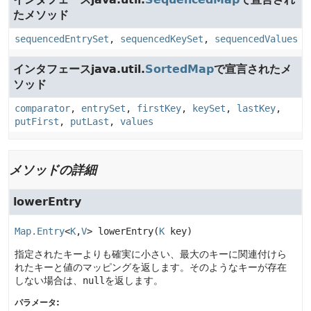
たメソッド
sequencedEntrySet
,
sequencedKeySet
,
sequencedValues
インタフェースjava.util.
SortedMap
で宣言されたメ
ソッド
comparator
,
entrySet
,
firstKey
,
keySet
,
lastKey
,
putFirst
,
putLast
,
values
メソッドの詳細
lowerEntry
Map.Entry
<
K
,
V
>
lowerEntry
(
K
 key)
指定されたキーよりも確実に小さい、最大のキーに関連付けら
れたキーと値のマッピングを返します。そのようなキーが存在
しない場合は、
null
を返します。
パラメータ: