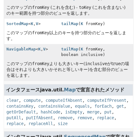
このマップの
fromKey
(これを含む) -
toKey
(これを含まない)
のキー範囲を持つ部分のビューを返します。
SortedMap
<
K
,
V
>
tailMap
(
K
fromKey)
このマップの
fromKey
以上のキーを持つ部分のビューを返しま
す。
NavigableMap
<
K
,
V
>
tailMap
(
K
fromKey,
boolean inclusive)
このマップの
fromKey
よりも大きいキー(
inclusive
がtrueの場
合はそれよりも大きいかそれと等しいキー)を含む部分のビュー
を返します。
インタフェースjava.util.
Map
で宣言されたメソッド
clear
,
compute
,
computeIfAbsent
,
computeIfPresent
,
containsKey
,
containsValue
,
equals
,
forEach
,
get
,
getOrDefault
,
hashCode
,
isEmpty
,
merge
,
put
,
putAll
,
putIfAbsent
,
remove
,
remove
,
replace
,
replace
,
replaceAll
,
size
インタフェースjava.util.
SequencedMap
で宣言され