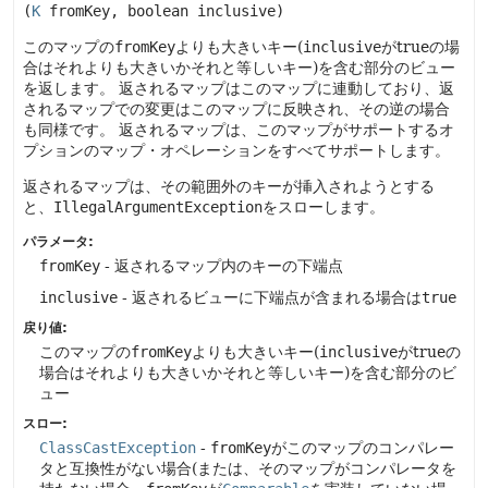
(
K
 fromKey, boolean inclusive)
このマップの
fromKey
よりも大きいキー(
inclusive
がtrueの場
合はそれよりも大きいかそれと等しいキー)を含む部分のビュー
を返します。
返されるマップはこのマップに連動しており、返
されるマップでの変更はこのマップに反映され、その逆の場合
も同様です。
返されるマップは、このマップがサポートするオ
プションのマップ・オペレーションをすべてサポートします。
返されるマップは、その範囲外のキーが挿入されようとする
と、
IllegalArgumentException
をスローします。
パラメータ:
fromKey
- 返されるマップ内のキーの下端点
inclusive
- 返されるビューに下端点が含まれる場合は
true
戻り値:
このマップの
fromKey
よりも大きいキー(
inclusive
がtrueの
場合はそれよりも大きいかそれと等しいキー)を含む部分のビ
ュー
スロー:
ClassCastException
-
fromKey
がこのマップのコンパレー
タと互換性がない場合(または、そのマップがコンパレータを