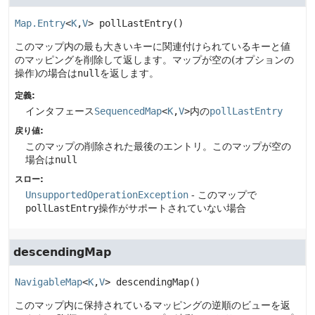
Map.Entry
<
K
,
V
>
pollLastEntry
()
このマップ内の最も大きいキーに関連付けられているキーと値
のマッピングを削除して返します。マップが空の(オプションの
操作)の場合は
null
を返します。
定義:
インタフェース
SequencedMap
<
K
,
V
>
内の
pollLastEntry
戻り値:
このマップの削除された最後のエントリ。このマップが空の
場合は
null
スロー:
UnsupportedOperationException
- このマップで
pollLastEntry
操作がサポートされていない場合
descendingMap
NavigableMap
<
K
,
V
>
descendingMap
()
このマップ内に保持されているマッピングの逆順のビューを返