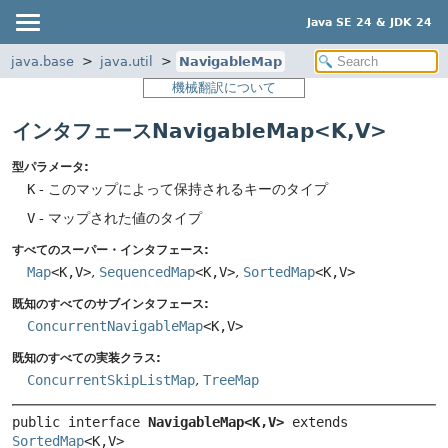
Java SE 24 & JDK 24
java.base
java.util
NavigableMap
機械翻訳について
インタフェースNavigableMap<K,
V>
型パラメータ:
K
- このマップによって保持されるキーのタイプ
V
- マップされた値のタイプ
すべてのスーパー・インタフェース:
Map
<K,
V>
,
SequencedMap
<K,
V>
,
SortedMap
<K,
V>
既知のすべてのサブインタフェース:
ConcurrentNavigableMap
<K,
V>
既知のすべての実装クラス:
ConcurrentSkipListMap
,
TreeMap
public interface 
NavigableMap<K,
V>
 extends 
SortedMap
<K,
V>