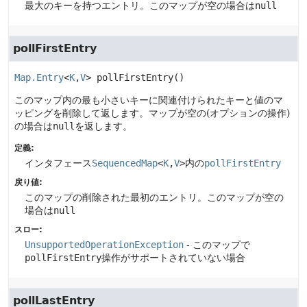
最大のキーを持つエントリ。このマップが空の場合は
null
pollFirstEntry
Map.Entry
<
K
,
V
>
pollFirstEntry
()
このマップ内の最も小さいキーに関連付けられたキーと値のマ
ッピングを削除して返します。マップが空の(オプションの操作)
の場合は
null
を返します。
定義:
インタフェース
SequencedMap
<
K
,
V
>
内の
pollFirstEntry
戻り値:
このマップの削除された最初のエントリ。このマップが空の
場合は
null
スロー:
UnsupportedOperationException
- このマップで
pollFirstEntry
操作がサポートされていない場合
pollLastEntry