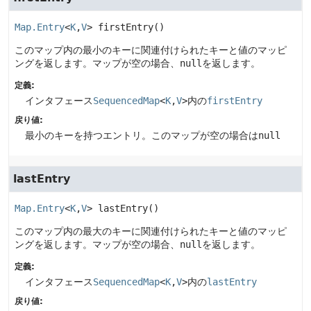
Map.Entry
<
K
,
V
>
firstEntry
()
このマップ内の最小のキーに関連付けられたキーと値のマッピ
ングを返します。マップが空の場合、
null
を返します。
定義:
インタフェース
SequencedMap
<
K
,
V
>
内の
firstEntry
戻り値:
最小のキーを持つエントリ。このマップが空の場合は
null
lastEntry
Map.Entry
<
K
,
V
>
lastEntry
()
このマップ内の最大のキーに関連付けられたキーと値のマッピ
ングを返します。マップが空の場合、
null
を返します。
定義:
インタフェース
SequencedMap
<
K
,
V
>
内の
lastEntry
戻り値: