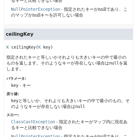
るキーと比較できない場合
NullPointerException
- 指定されたキーがnullであり、こ
のマップがnullキーを許可しない場合
ceilingKey
K
ceilingKey
(
K
 key)
指定されたキーと等しいかそれよりも大きいキーの中で最小の
ものを返します。そのようなキーが存在しない場合は
null
を返
します。
パラメータ:
key
- キー
戻り値:
key
と等しいか、それよりも大きいキーの中で最小のもの。そ
のようなキーが存在しない場合は
null
スロー:
ClassCastException
- 指定されたキーがマップ内に現在あ
るキーと比較できない場合
NullPointerException
- 指定されたキーがnullであり、こ