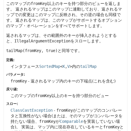
このマップの
fromKey
以上のキーを持つ部分のビューを返しま
す。
返されるマップはこのマップに連動しており、返されるマ
ップでの変更はこのマップに反映され、その逆の場合も同様で
す。
返されるマップは、このマップがサポートするオプション
のマップ・オペレーションをすべてサポートします。
返されるマップは、その範囲外のキーが挿入されようとする
と、
IllegalArgumentException
をスローします。
tailMap(fromKey, true)
と同等です。
定義:
インタフェース
SortedMap
<
K
,
V
>
内の
tailMap
パラメータ:
fromKey
- 返されるマップ内のキーの下端点(これを含む)
戻り値:
このマップの
fromKey
以上のキーを持つ部分のビュー
スロー:
ClassCastException
-
fromKey
がこのマップのコンパレー
タと互換性がない場合(または、そのマップがコンパレータを
持たない場合、
fromKey
が
Comparable
を実装していない場
合)。
実装は、マップ内に現在存在しているキーと
fromKey
と