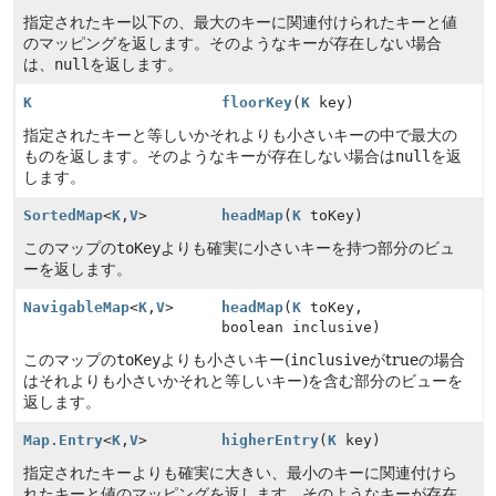
指定されたキー以下の、最大のキーに関連付けられたキーと値
のマッピングを返します。そのようなキーが存在しない場合
は、
null
を返します。
K
floorKey
(
K
key)
指定されたキーと等しいかそれよりも小さいキーの中で最大の
ものを返します。そのようなキーが存在しない場合は
null
を返
します。
SortedMap
<
K
,
V
>
headMap
(
K
toKey)
このマップの
toKey
よりも確実に小さいキーを持つ部分のビュ
ーを返します。
NavigableMap
<
K
,
V
>
headMap
(
K
toKey,
boolean inclusive)
このマップの
toKey
よりも小さいキー(
inclusive
がtrueの場合
はそれよりも小さいかそれと等しいキー)を含む部分のビューを
返します。
Map.Entry
<
K
,
V
>
higherEntry
(
K
key)
指定されたキーよりも確実に大きい、最小のキーに関連付けら
れたキーと値のマッピングを返します。そのようなキーが存在