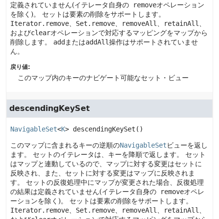
定義されていません(イテレータ自身の
remove
オペレーション
を除く)。
セットは要素の削除をサポートします。
Iterator.remove
、
Set.remove
、
removeAll
、
retainAll
、
および
clear
オペレーションで対応するマッピングをマップから
削除します。
add
または
addAll
操作はサポートされていませ
ん。
戻り値:
このマップ内のキーのナビゲート可能なセット・ビュー
descendingKeySet
NavigableSet
<
K
>
descendingKeySet
()
このマップに含まれるキーの逆順の
NavigableSet
ビューを返し
ます。
セットのイテレータは、キーを降順で返します。
セット
はマップと連動しているので、マップに対する変更はセットに
反映され、また、セットに対する変更はマップに反映されま
す。
セットの反復処理中にマップが変更された場合、反復処理
の結果は定義されていません(イテレータ自身の
remove
オペレ
ーションを除く)。
セットは要素の削除をサポートします。
Iterator.remove
、
Set.remove
、
removeAll
、
retainAll
、