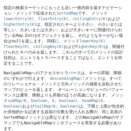
指定の検索ターゲットにもっとも近い一致内容を返すナビゲーシ
ョン・メソッドで拡張された
SortedMap
です。
メソッド
lowerEntry(K)
、
floorEntry(K)
、
ceilingEntry(K)
および
higherEntry(K)
は、指定されたキーより小さい、小さいまたは
等しい、大きいまたは大きい、および大きいキーに関連付けられ
ている
Map.Entry
オブジェクトを返し、そのようなキーがない場
合は
null
を返します。
同様に、メソッド
lowerKey(K)
、
floorKey(K)
、
ceilingKey(K)
および
higherKey(K)
は、関連付
けられたキーのみを返します。
これらのすべてのメソッドの設計
目的は、エントリをトラバースすることではなく、エントリを特
定することです。
NavigableMap
へのアクセスやトラバースは、キーの昇順、降順
のいずれかで行えます。
descendingMap()
メソッドは、すべて
のリレーショナル・メソッドと方向メソッドの感覚を反転させた
マップのビューを返します。
オペレーションやビューのパフォー
マンスは通常、降順よりも昇順のほうが高速になります。
メソッ
ド
subMap(K, boolean, K, boolean)
、
headMap(K,
boolean)
および
tailMap(K, boolean)
は、下限と上限が包含的
か排他的かを記述する追加の引数を受け入れる際の、同じ名前の
SortedMap
メソッドとは異なります。
どの
NavigableMap
のサブ
マップでも
NavigableMap
インタフェースを実装する必要があり
ます。