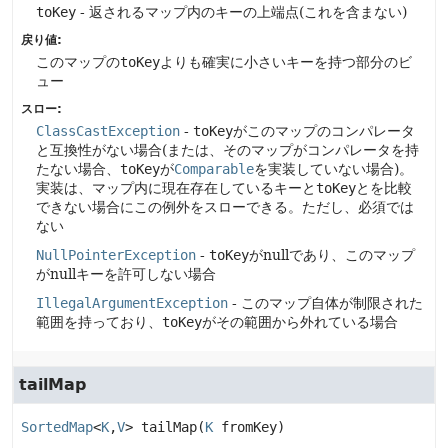
toKey
- 返されるマップ内のキーの上端点(これを含まない)
戻り値:
このマップの
toKey
よりも確実に小さいキーを持つ部分のビ
ュー
スロー:
ClassCastException
-
toKey
がこのマップのコンパレータ
と互換性がない場合(または、そのマップがコンパレータを持
たない場合、
toKey
が
Comparable
を実装していない場合)。
実装は、マップ内に現在存在しているキーと
toKey
とを比較
できない場合にこの例外をスローできる。ただし、必須では
ない
NullPointerException
-
toKey
がnullであり、このマップ
がnullキーを許可しない場合
IllegalArgumentException
- このマップ自体が制限された
範囲を持っており、
toKey
がその範囲から外れている場合
tailMap
SortedMap
<
K
,
V
>
tailMap
(
K
 fromKey)