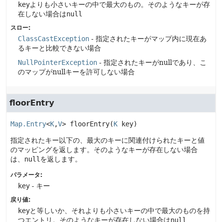
key
よりも小さいキーの中で最大のもの。そのようなキーが存
在しない場合は
null
スロー:
ClassCastException
- 指定されたキーがマップ内に現在あ
るキーと比較できない場合
NullPointerException
- 指定されたキーがnullであり、こ
のマップがnullキーを許可しない場合
floorEntry
Map.Entry
<
K
,
V
>
floorEntry
(
K
 key)
指定されたキー以下の、最大のキーに関連付けられたキーと値
のマッピングを返します。そのようなキーが存在しない場合
は、
null
を返します。
パラメータ:
key
- キー
戻り値:
key
と等しいか、それよりも小さいキーの中で最大のものを持
つエントリ。そのようなキーが存在しない場合は
null