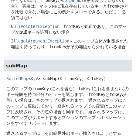
持たない場合、
fromKey
が
Comparable
を実装していない場
合)。
実装は、マップ内に現在存在しているキーと
fromKey
と
を比較できない場合にこの例外をスローできる。ただし、必
須ではない
NullPointerException
-
fromKey
がnullであり、このマッ
プがnullキーを許可しない場合
IllegalArgumentException
- このマップ自体が制限された
範囲を持っており、
fromKey
がその範囲から外れている場合
subMap
SortedMap
<
K
,
V
>
subMap
(
K
 fromKey, 
K
 toKey)
このマップの
fromKey
(これを含む) -
toKey
(これを含まない)の
キー範囲を持つ部分のビューを返します。
fromKey
と
toKey
が
等しい場合は、空のマップが返されます。
返されるマップはこ
のマップに連動しており、返されるマップでの変更はこのマッ
プに反映され、その逆の場合も同様です。
返されるマップは、
このマップがサポートするオプションのマップ・オペレーショ
ンをすべてサポートします。
返されるマップは、その範囲外のキーが挿入されようとする