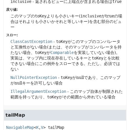
inclusive
- 返されるビューに上端点が含まれる場合は
true
戻り値:
このマップの
toKey
よりも小さいキー(
inclusive
がtrueの場
合はそれよりも小さいかそれと等しいキー)を含む部分のビュ
ー
スロー:
ClassCastException
-
toKey
がこのマップのコンパレータ
と互換性がない場合(または、そのマップがコンパレータを持
たない場合、
toKey
が
Comparable
を実装していない場合)。
実装は、マップ内に現在存在しているキーと
toKey
とを比較
できない場合にこの例外をスローできる。ただし、必須では
ない
NullPointerException
-
toKey
がnullであり、このマップ
がnullキーを許可しない場合
IllegalArgumentException
- このマップ自体が制限された
範囲を持っており、
toKey
がその範囲から外れている場合
tailMap
NavigableMap
<
K
,
V
>
tailMap