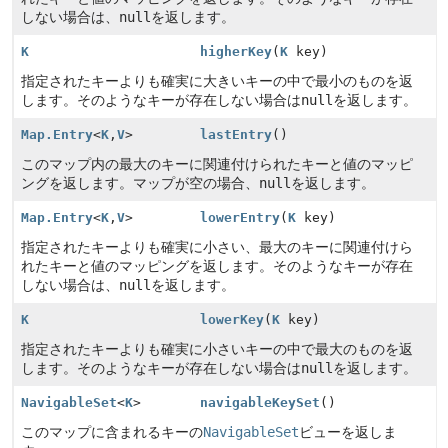
しない場合は、
null
を返します。
K
higherKey
(
K
key)
指定されたキーよりも確実に大きいキーの中で最小のものを返
します。そのようなキーが存在しない場合は
null
を返します。
Map.Entry
<
K
,
V
>
lastEntry
()
このマップ内の最大のキーに関連付けられたキーと値のマッピ
ングを返します。マップが空の場合、
null
を返します。
Map.Entry
<
K
,
V
>
lowerEntry
(
K
key)
指定されたキーよりも確実に小さい、最大のキーに関連付けら
れたキーと値のマッピングを返します。そのようなキーが存在
しない場合は、
null
を返します。
K
lowerKey
(
K
key)
指定されたキーよりも確実に小さいキーの中で最大のものを返
します。そのようなキーが存在しない場合は
null
を返します。
NavigableSet
<
K
>
navigableKeySet
()
このマップに含まれるキーの
NavigableSet
ビューを返しま