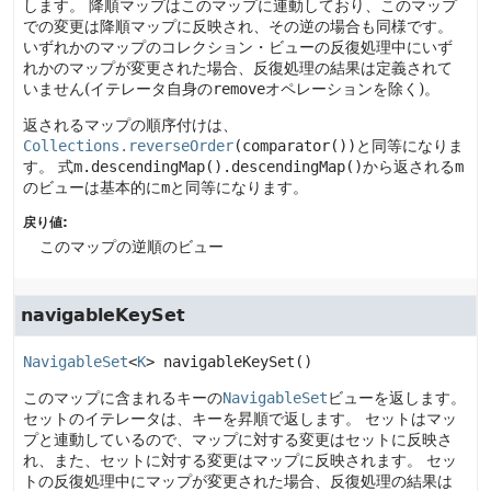
します。
降順マップはこのマップに連動しており、このマップ
での変更は降順マップに反映され、その逆の場合も同様です。
いずれかのマップのコレクション・ビューの反復処理中にいず
れかのマップが変更された場合、反復処理の結果は定義されて
いません(イテレータ自身の
remove
オペレーションを除く)。
返されるマップの順序付けは、
Collections.reverseOrder
(comparator())
と同等になりま
す。
式
m.descendingMap().descendingMap()
から返される
m
のビューは基本的に
m
と同等になります。
戻り値:
このマップの逆順のビュー
navigableKeySet
NavigableSet
<
K
>
navigableKeySet
()
このマップに含まれるキーの
NavigableSet
ビューを返します。
セットのイテレータは、キーを昇順で返します。
セットはマッ
プと連動しているので、マップに対する変更はセットに反映さ
れ、また、セットに対する変更はマップに反映されます。
セッ
トの反復処理中にマップが変更された場合、反復処理の結果は