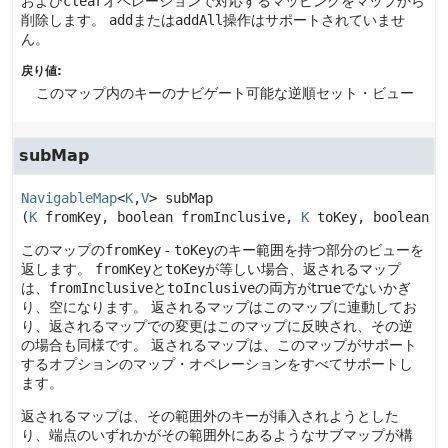
および
clear
オペレーションで対応するマッピングをマップから
削除します。
add
または
addAll
操作はサポートされていませ
ん。
戻り値:
このマップ内のキーのナビゲート可能な逆順セット・ビュー
subMap
NavigableMap
<
K
,
V
>
subMap
(
K
 fromKey, boolean fromInclusive, 
K
 toKey, boolean t
このマップの
fromKey
-
toKey
のキー範囲を持つ部分のビューを
返します。
fromKey
と
toKey
が等しい場合、返されるマップ
は、
fromInclusive
と
toInclusive
の両方がtrueでないかぎ
り、空になります。
返されるマップはこのマップに連動してお
り、返されるマップでの変更はこのマップに反映され、その逆
の場合も同様です。
返されるマップは、このマップがサポート
するオプションのマップ・オペレーションをすべてサポートし
ます。
返されるマップは、その範囲外のキーが挿入されようとした
り、端点のいずれかがその範囲外にあるようなサブマップが構