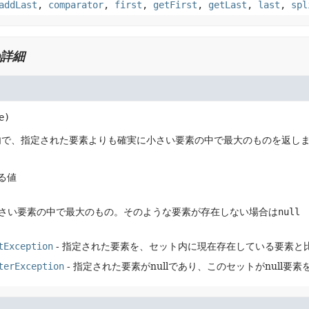
addLast
,
comparator
,
first
,
getFirst
,
getLast
,
last
,
spl
詳細
e)
内で、指定された要素よりも確実に小さい要素の中で最大のものを返し
する値
さい要素の中で最大のもの。そのような要素が存在しない場合は
null
tException
- 指定された要素を、セット内に現在存在している要素と
terException
- 指定された要素がnullであり、このセットがnull要