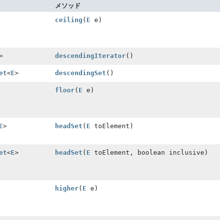
メソッド
ceiling
(
E
e)
>
descendingIterator
()
et
<
E
>
descendingSet
()
floor
(
E
e)
E
>
headSet
(
E
toElement)
et
<
E
>
headSet
(
E
toElement, boolean inclusive)
higher
(
E
e)