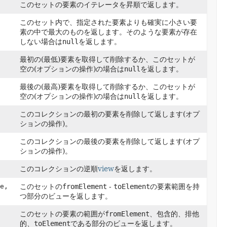
このセットの要素のイテレータを昇順で返します。
このセット内で、指定された要素よりも確実に小さい要
素の中で最大のものを返します。そのような要素が存在
しない場合は
null
を返します。
最初の(最低)要素を取得して削除するか、このセットが
空の(オプションの操作)の場合は
null
を返します。
最後の(最高)要素を取得して削除するか、このセットが
空の(オプションの操作)の場合は
null
を返します。
このコレクションの最初の要素を削除して返します(オプ
ションの操作)。
このコレクションの最後の要素を削除して返します(オプ
ションの操作)。
このコレクションの逆順
view
を返します。
e,
このセットの
fromElement
-
toElement
の要素範囲を持
つ部分のビューを返します。
このセットの要素の範囲が
fromElement
、包含的、排他
的、
toElement
である部分のビューを返します。