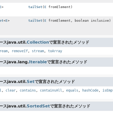
E
>
tailSet
(
E
fromElement)
et
<
E
>
tailSet
(
E
fromElement, boolean inclusive)
java.util.
Collection
で宣言されたメソッド
ream
,
removeIf
,
stream
,
toArray
java.lang.
Iterable
で宣言されたメソッド
java.util.
Set
で宣言されたメソッド
l
,
clear
,
contains
,
containsAll
,
equals
,
hashCode
,
isEmp
java.util.
SortedSet
で宣言されたメソッド