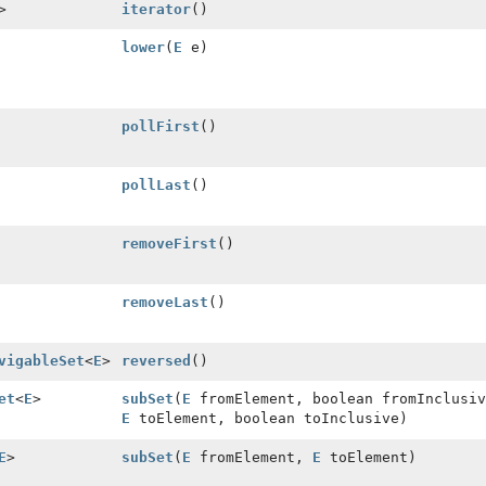
>
iterator
()
lower
(
E
e)
pollFirst
()
pollLast
()
removeFirst
()
removeLast
()
vigableSet
<
E
>
reversed
()
et
<
E
>
subSet
(
E
fromElement, boolean fromInclusiv
E
toElement, boolean toInclusive)
E
>
subSet
(
E
fromElement,
E
toElement)