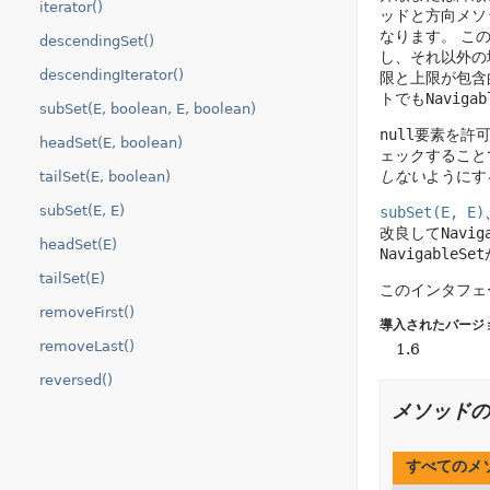
iterator()
ッドと方向メソ
なります。
この
descendingSet()
し、それ以外の
descendingIterator()
限と上限が包含
トでも
Navigab
subSet(E, boolean, E, boolean)
null
要素を許
headSet(E, boolean)
ェックすること
しない
ようにす
tailSet(E, boolean)
subSet(E, E)
subSet(E, E)
改良して
Navig
headSet(E)
NavigableSet
tailSet(E)
このインタフェ
removeFirst()
導入されたバージ
removeLast()
1.6
reversed()
メソッドの
すべてのメ