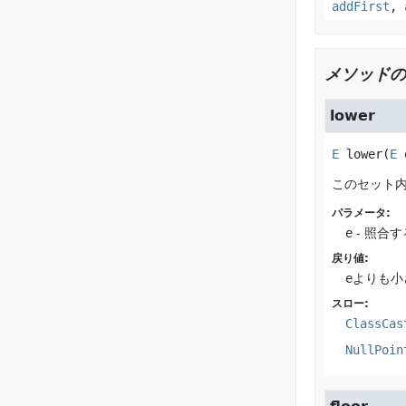
addFirst
,
メソッドの
lower
E
lower
(
E
 
このセット
パラメータ:
e
- 照合
戻り値:
e
よりも小
スロー:
ClassCas
NullPoin