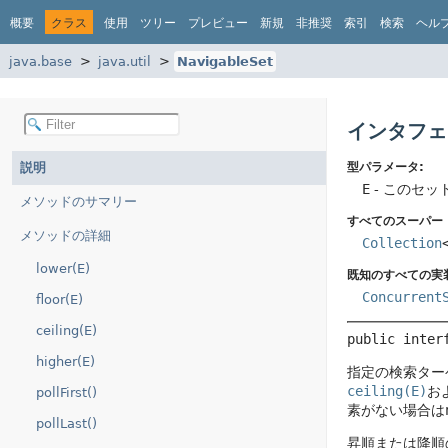
概要
クラス
使用
ツリー
プレビュー
新規
非推奨
索引
検索
ヘル
java.base
java.util
NavigableSet
インタフェー
説明
型パラメータ:
E
- このセ
メソッドのサマリー
すべてのスーパー
メソッドの詳細
Collection
lower(E)
既知のすべての実
Concurrent
floor(E)
ceiling(E)
public inter
higher(E)
指定の検索ター
ceiling(E)
お
pollFirst()
素がない場合は
pollLast()
昇順または降順