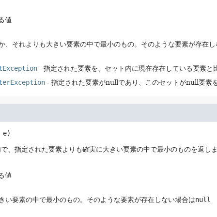
する値
か、それよりも大きい要素の中で最小のもの。そのような要素が存在し
tException
- 指定された要素を、セット内に現在存在している要素と
terException
- 指定された要素がnullであり、このセットがnull要
 e)
内で、指定された要素よりも確実に大きい要素の中で最小のものを返し
する値
きい要素の中で最小のもの。そのような要素が存在しない場合は
null