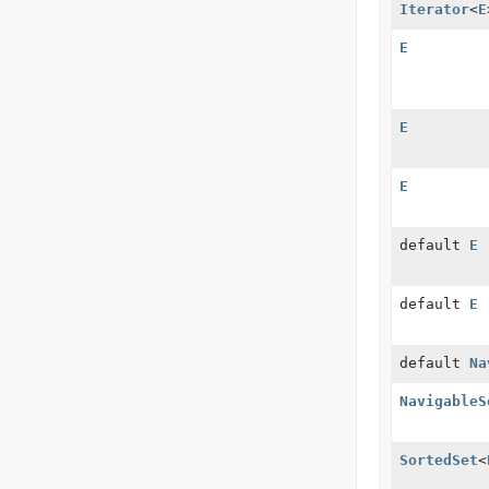
Iterator
<
E
E
E
E
default
E
default
E
default
Na
NavigableS
SortedSet
<