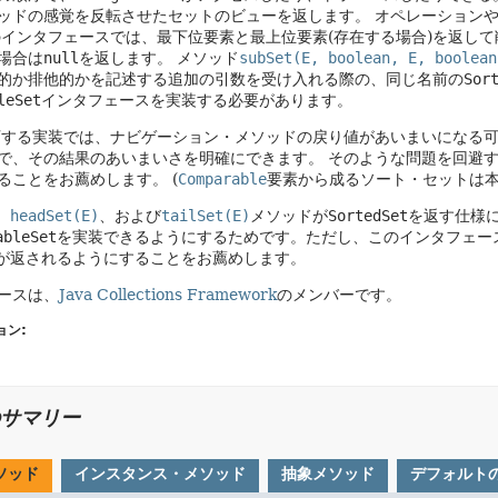
ッドの感覚を反転させたセットのビューを返します。
オペレーション
インタフェースでは、最下位要素と最上位要素(存在する場合)を返し
場合は
null
を返します。
メソッド
subSet(E, boolean, E, boolean
的か排他的かを記述する追加の引数を受け入れる際の、同じ名前の
Sor
leSet
インタフェースを実装する必要があります。
可する実装では、ナビゲーション・メソッドの戻り値があいまいになる
で、その結果のあいまいさを明確にできます。
そのような問題を回避
ることをお薦めします。
(
Comparable
要素から成るソート・セットは
、
headSet(E)
、および
tailSet(E)
メソッドが
SortedSet
を返す仕様
ableSet
を実装できるようにするためです。ただし、このインタフェー
が返されるようにすることをお薦めします。
ースは、
Java Collections Framework
のメンバーです。
ョン:
サマリー
ソッド
インスタンス・メソッド
抽象メソッド
デフォルト