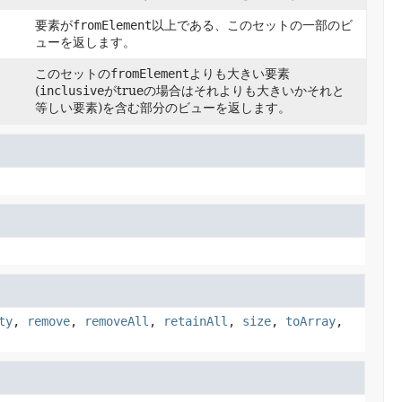
要素が
fromElement
以上である、このセットの一部のビ
ューを返します。
このセットの
fromElement
よりも大きい要素
(
inclusive
がtrueの場合はそれよりも大きいかそれと
等しい要素)を含む部分のビューを返します。
ty
,
remove
,
removeAll
,
retainAll
,
size
,
toArray
,