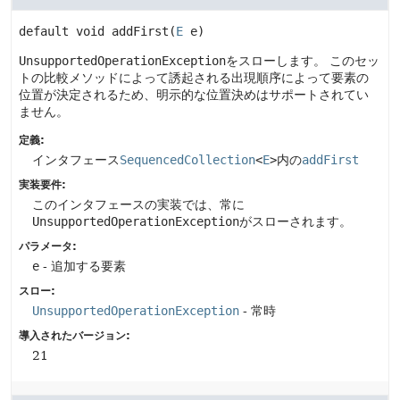
default
void
addFirst
(
E
 e)
UnsupportedOperationException
をスローします。
このセッ
トの比較メソッドによって誘起される出現順序によって要素の
位置が決定されるため、明示的な位置決めはサポートされてい
ません。
定義:
インタフェース
SequencedCollection
<
E
>
内の
addFirst
実装要件:
このインタフェースの実装では、常に
UnsupportedOperationException
がスローされます。
パラメータ:
e
- 追加する要素
スロー:
UnsupportedOperationException
- 常時
導入されたバージョン:
21