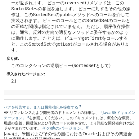
ーが返されます。
ビューの
reversed()
メソッドは、この
SortedSetへの参照を返します。
ビューに対するその他の操
作は、このSortedSetのpublicメソッドへのコールを介して
実装されます。
ビューのコールとこのSortedSetのコールと
の正確な関係は指定されていません。
ただし、順序依存操作
は、通常、反対の方向で適切なメソッドに委任するかのよう
に動作します。
たとえば、ビューで
getFirst
をコールする
と、このSortedSetで
getLast
がコールされる場合がありま
す。
戻り値:
このコレクションの逆順ビュー(
SortedSet
として)
導入されたバージョン:
21
バグを報告する、または機能強化を提案する
APIリファレンスおよび開発者のドキュメントの詳細は、
「Java SEドキュメン
テーション」
を参照してください。このドキュメントには、概念的な概要、
用語の定義、回避策および作業コードの例を含む、より詳細な開発者向けの説
その他のバージョン。
明が含まれています。
Javaは、米国およびその他の国におけるOracleおよびその関連会