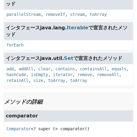
ッド
parallelStream
,
removeIf
,
stream
,
toArray
インタフェースjava.lang.
Iterable
で宣言されたメソ
ッド
forEach
インタフェースjava.util.
Set
で宣言されたメソッド
add
,
addAll
,
clear
,
contains
,
containsAll
,
equals
,
hashCode
,
isEmpty
,
iterator
,
remove
,
removeAll
,
retainAll
,
size
,
toArray
,
toArray
メソッドの詳細
comparator
Comparator
<? super 
E
>
comparator
()