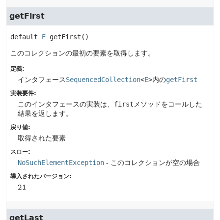
getFirst
default
E
getFirst
()
このコレクションの最初の要素を取得します。
定義:
インタフェース
SequencedCollection
<
E
>
内の
getFirst
実装要件:
このインタフェースの実装は、
first
メソッドをコールした
結果を返します。
戻り値:
取得された要素
スロー:
NoSuchElementException
- このコレクションが空の場合
導入されたバージョン:
21
getLast