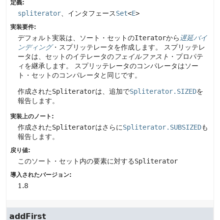
定義:
spliterator
、インタフェース
Set
<
E
>
実装要件:
デフォルト実装は、ソート・セットの
Iterator
から
遅延バイ
ンディング
・スプリッテレータを作成します。
スプリッテレ
ータは、セットのイテレータの
フェイルファスト
・プロパテ
ィを継承します。
スプリッテレータのコンパレータはソー
ト・セットのコンパレータと同じです。
作成された
Spliterator
は、追加で
Spliterator.SIZED
を
報告します。
実装上のノート:
作成された
Spliterator
はさらに
Spliterator.SUBSIZED
も
報告します。
戻り値:
このソート・セット内の要素に対する
Spliterator
導入されたバージョン:
1.8
addFirst