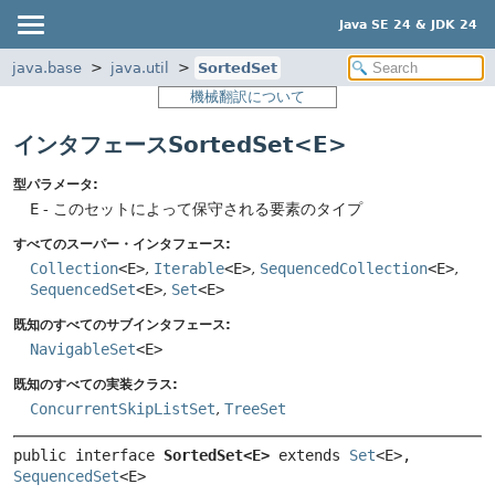
Java SE 24 & JDK 24
java.base
java.util
SortedSet
機械翻訳について
インタフェースSortedSet<E>
型パラメータ:
E
- このセットによって保守される要素のタイプ
すべてのスーパー・インタフェース:
Collection
<E>
,
Iterable
<E>
,
SequencedCollection
<E>
,
SequencedSet
<E>
,
Set
<E>
既知のすべてのサブインタフェース:
NavigableSet
<E>
既知のすべての実装クラス:
ConcurrentSkipListSet
,
TreeSet
public interface 
SortedSet<E>
 extends 
Set
<E>, 
SequencedSet
<E>