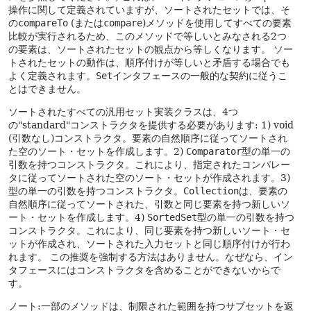
操作に関して定義されていますが、ソートされたセットでは、そ
の
compareTo
(または
compare
)メソッドを使用してすべての要素
比較が実行されるため、このメソッドで等しいとみなされる2つ
の要素は、ソートされたセットの観点から等しくなります。
ソー
トされたセットの動作は、順序付けが等しいと矛盾する場合でも
よく定義されます。
Set
インタフェースの一般的な契約に従うこ
とはできません。
ソートされたすべての汎用セット実装クラスは、4つ
の"standard"コンストラクタを提供する必要があります: 1) void
(引数なし)コンストラクタ。要素の自然順序に従ってソートされ
た空のソート・セットを作成します。2)
Comparator
型の単一の
引数を持つコンストラクタ。これにより、指定されたコンパレー
タに従ってソートされた空のソート・セットが作成されます。3)
型の単一の引数を持つコンストラクタ。
Collection
は、要素の
自然順序に従ってソートされた、引数と同じ要素を持つ新しいソ
ート・セットを作成します。4)
SortedSet
型の単一の引数を持つ
コンストラクタ。これにより、同じ要素を持つ新しいソート・セ
ットが作成され、ソートされた入力セットと同じ順序付けが行わ
れます。
この推奨を強制する方法はありません。なぜなら、イン
タフェースにはコンストラクタを含めることができないからで
す。
ノート:一部のメソッドは、制限された範囲を持つサブセットを返