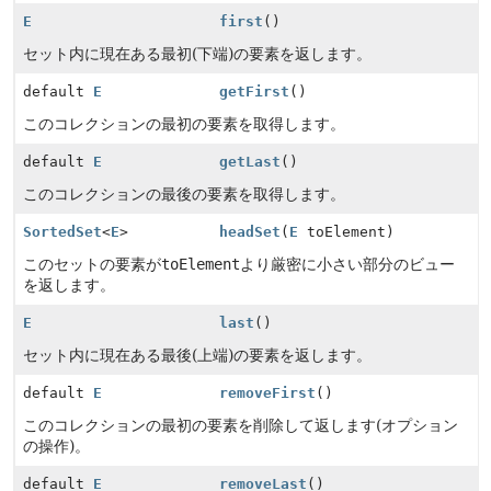
E
first
()
セット内に現在ある最初(下端)の要素を返します。
default
E
getFirst
()
このコレクションの最初の要素を取得します。
default
E
getLast
()
このコレクションの最後の要素を取得します。
SortedSet
<
E
>
headSet
(
E
toElement)
このセットの要素が
toElement
より厳密に小さい部分のビュー
を返します。
E
last
()
セット内に現在ある最後(上端)の要素を返します。
default
E
removeFirst
()
このコレクションの最初の要素を削除して返します(オプション
の操作)。
default
E
removeLast
()