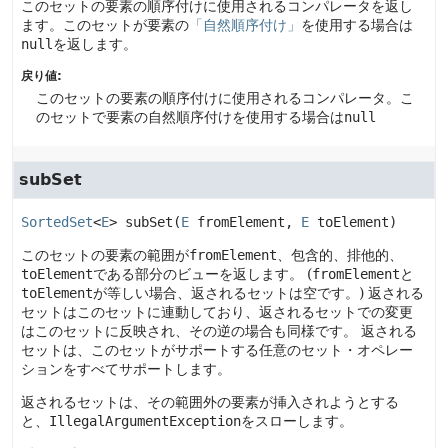
このセットの要素の順序付けに使用されるコンパレータを返し
ます。このセットが要素の
「自然順序付け」
を使用する場合は
null
を返します。
戻り値:
このセットの要素の順序付けに使用されるコンパレータ。こ
のセットで要素の自然順序付けを使用する場合は
null
subSet
SortedSet
<
E
>
subSet
(
E
 fromElement, 
E
 toElement)
このセットの要素の範囲が
fromElement
、包含的、排他的、
toElement
である部分のビューを返します。
(
fromElement
と
toElement
が等しい場合、返されるセットは空です。)
返される
セットはこのセットに連動しており、返されるセットでの変更
はこのセットに反映され、その逆の場合も同様です。
返される
セットは、このセットがサポートする任意のセット・オペレー
ションをすべてサポートします。
返されるセットは、その範囲外の要素が挿入されようとする
と、
IllegalArgumentException
をスローします。