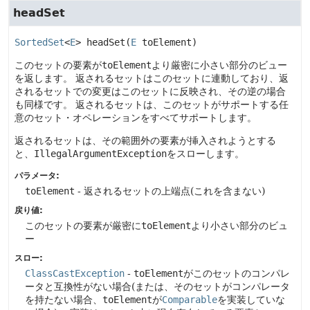
headSet
SortedSet
<
E
>
headSet
(
E
 toElement)
このセットの要素が
toElement
より厳密に小さい部分のビュー
を返します。
返されるセットはこのセットに連動しており、返
されるセットでの変更はこのセットに反映され、その逆の場合
も同様です。
返されるセットは、このセットがサポートする任
意のセット・オペレーションをすべてサポートします。
返されるセットは、その範囲外の要素が挿入されようとする
と、
IllegalArgumentException
をスローします。
パラメータ:
toElement
- 返されるセットの上端点(これを含まない)
戻り値:
このセットの要素が厳密に
toElement
より小さい部分のビュ
ー
スロー:
ClassCastException
-
toElement
がこのセットのコンパレ
ータと互換性がない場合(または、そのセットがコンパレータ
を持たない場合、
toElement
が
Comparable
を実装していな