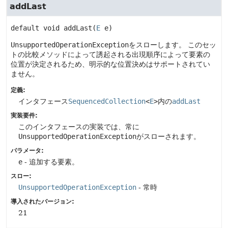
addLast
default
void
addLast
(
E
 e)
UnsupportedOperationException
をスローします。
このセッ
トの比較メソッドによって誘起される出現順序によって要素の
位置が決定されるため、明示的な位置決めはサポートされてい
ません。
定義:
インタフェース
SequencedCollection
<
E
>
内の
addLast
実装要件:
このインタフェースの実装では、常に
UnsupportedOperationException
がスローされます。
パラメータ:
e
- 追加する要素。
スロー:
UnsupportedOperationException
- 常時
導入されたバージョン:
21