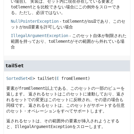
い場合)。
実装は、セット内に現在存在している要素と
toElement
とを比較できない場合にこの例外をスローでき
る。ただし、必須ではない。
NullPointerException
-
toElement
がnullであり、このセ
ットがnull要素を許可しない場合
IllegalArgumentException
- このセット自体が制限された
範囲を持っており、
toElement
がその範囲から外れている場
合
tailSet
SortedSet
<
E
>
tailSet
(
E
 fromElement)
要素が
fromElement
以上である、このセットの一部のビューを
返します。
返されるセットはこのセットに連動しており、返さ
れるセットでの変更はこのセットに反映され、その逆の場合も
同様です。
返されるセットは、このセットがサポートする任意
のセット・オペレーションをすべてサポートします。
返されるセットは、その範囲外の要素が挿入されようとする
と、
IllegalArgumentException
をスローします。