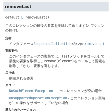
removeLast
default
E
removeLast
()
このコレクションの最後の要素を削除して返します(オプション
の操作)。
定義:
インタフェース
SequencedCollection
<
E
>
内の
removeLast
実装要件:
このインタフェースの実装では、
last
メソッドをコールして
最後の要素を取得し、
remove(element)
をコールして要素を
削除してから、要素を返します。
戻り値:
削除される要素
スロー:
NoSuchElementException
- このコレクションが空の場合
UnsupportedOperationException
- このコレクション実装
がこの操作をサポートしていない場合
導入されたバージョン: