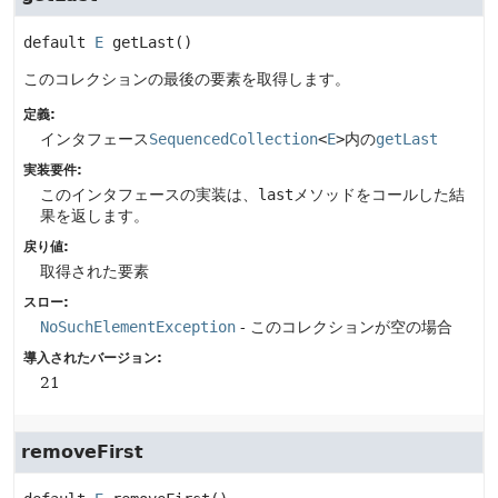
default
E
getLast
()
このコレクションの最後の要素を取得します。
定義:
インタフェース
SequencedCollection
<
E
>
内の
getLast
実装要件:
このインタフェースの実装は、
last
メソッドをコールした結
果を返します。
戻り値:
取得された要素
スロー:
NoSuchElementException
- このコレクションが空の場合
導入されたバージョン:
21
removeFirst