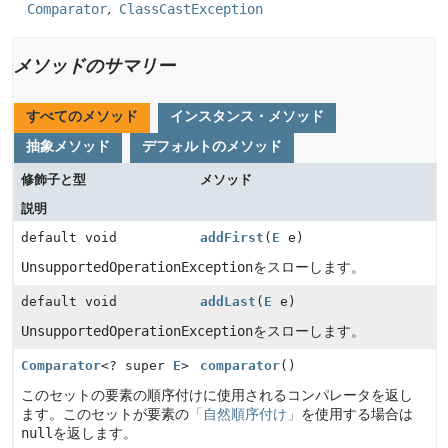
Comparator
ClassCastException
メソッドのサマリー
すべてのメソッド
インスタンス・メソッド
抽象メソッド
デフォルトのメソッド
修飾子と型
メソッド
説明
default void
addFirst
(
E
e)
UnsupportedOperationException
をスローします。
default void
addLast
(
E
e)
UnsupportedOperationException
をスローします。
Comparator
<? super
E
>
comparator
()
このセットの要素の順序付けに使用されるコンパレータを返し
ます。このセットが要素の
「自然順序付け」
を使用する場合は
null
を返します。