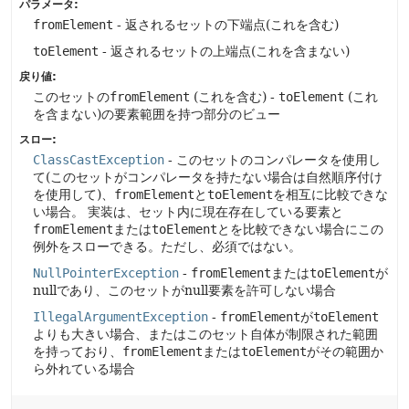
パラメータ:
fromElement
- 返されるセットの下端点(これを含む)
toElement
- 返されるセットの上端点(これを含まない)
戻り値:
このセットの
fromElement
(これを含む) -
toElement
(これ
を含まない)の要素範囲を持つ部分のビュー
スロー:
ClassCastException
- このセットのコンパレータを使用し
て(このセットがコンパレータを持たない場合は自然順序付け
を使用して)、
fromElement
と
toElement
を相互に比較できな
い場合。
実装は、セット内に現在存在している要素と
fromElement
または
toElement
とを比較できない場合にこの
例外をスローできる。ただし、必須ではない。
NullPointerException
-
fromElement
または
toElement
が
nullであり、このセットがnull要素を許可しない場合
IllegalArgumentException
-
fromElement
が
toElement
よりも大きい場合、またはこのセット自体が制限された範囲
を持っており、
fromElement
または
toElement
がその範囲か
ら外れている場合