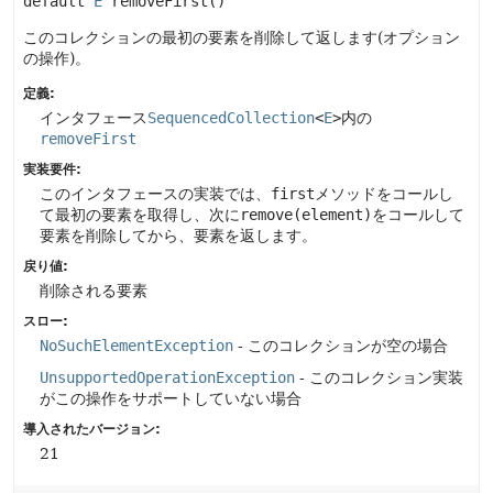
default
E
removeFirst
()
このコレクションの最初の要素を削除して返します(オプション
の操作)。
定義:
インタフェース
SequencedCollection
<
E
>
内の
removeFirst
実装要件:
このインタフェースの実装では、
first
メソッドをコールし
て最初の要素を取得し、次に
remove(element)
をコールして
要素を削除してから、要素を返します。
戻り値:
削除される要素
スロー:
NoSuchElementException
- このコレクションが空の場合
UnsupportedOperationException
- このコレクション実装
がこの操作をサポートしていない場合
導入されたバージョン:
21