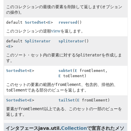
このコレクションの最後の要素を削除して返します(オプション
の操作)。
default
SortedSet
<
E
>
reversed
()
このコレクションの逆順
view
を返します。
default
Spliterator
spliterator
()
<
E
>
このソート・セット内の要素に対する
Spliterator
を作成しま
す。
SortedSet
<
E
>
subSet
(
E
fromElement,
E
toElement)
このセットの要素の範囲が
fromElement
、包含的、排他的、
toElement
である部分のビューを返します。
SortedSet
<
E
>
tailSet
(
E
fromElement)
要素が
fromElement
以上である、このセットの一部のビューを
返します。
インタフェースjava.util.
Collection
で宣言されたメソ