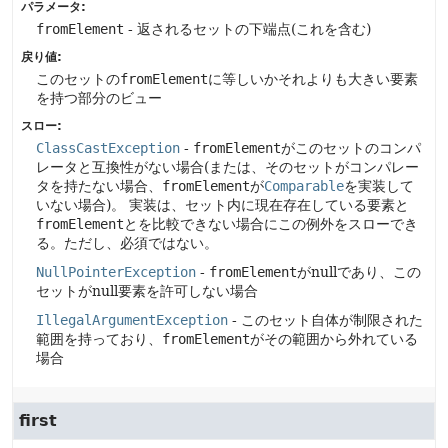
パラメータ:
fromElement
- 返されるセットの下端点(これを含む)
戻り値:
このセットの
fromElement
に等しいかそれよりも大きい要素
を持つ部分のビュー
スロー:
ClassCastException
-
fromElement
がこのセットのコンパ
レータと互換性がない場合(または、そのセットがコンパレー
タを持たない場合、
fromElement
が
Comparable
を実装して
いない場合)。
実装は、セット内に現在存在している要素と
fromElement
とを比較できない場合にこの例外をスローでき
る。ただし、必須ではない。
NullPointerException
-
fromElement
がnullであり、この
セットがnull要素を許可しない場合
IllegalArgumentException
- このセット自体が制限された
範囲を持っており、
fromElement
がその範囲から外れている
場合
first