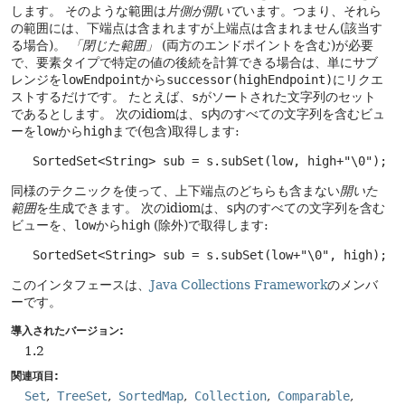
します。
そのような範囲は
片側が開いて
います。つまり、それら
の範囲には、下端点は含まれますが上端点は含まれません(該当す
る場合)。
「閉じた範囲」
(両方のエンドポイントを含む)が必要
で、要素タイプで特定の値の後続を計算できる場合は、単にサブ
レンジを
lowEndpoint
から
successor(highEndpoint)
にリクエ
ストするだけです。
たとえば、
s
がソートされた文字列のセット
であるとします。
次のidiomは、
s
内のすべての文字列を含むビュ
ーを
low
から
high
まで(包含)取得します:
   SortedSet<String> sub = s.subSet(low, high+"\0");
同様のテクニックを使って、上下端点のどちらも含まない
開いた
範囲
を生成できます。
次のidiomは、
s
内のすべての文字列を含む
ビューを、
low
から
high
(除外)で取得します:
   SortedSet<String> sub = s.subSet(low+"\0", high);
このインタフェースは、
Java Collections Framework
のメンバ
ーです。
導入されたバージョン:
1.2
関連項目:
Set
TreeSet
SortedMap
Collection
Comparable