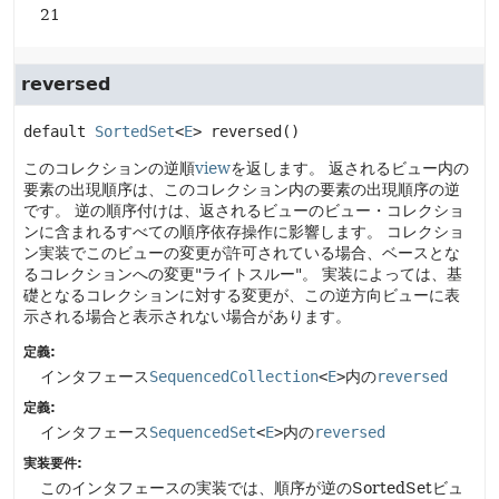
21
reversed
default
SortedSet
<
E
>
reversed
()
このコレクションの逆順
view
を返します。
返されるビュー内の
要素の出現順序は、このコレクション内の要素の出現順序の逆
です。
逆の順序付けは、返されるビューのビュー・コレクショ
ンに含まれるすべての順序依存操作に影響します。
コレクショ
ン実装でこのビューの変更が許可されている場合、ベースとな
るコレクションへの変更"ライトスルー"。
実装によっては、基
礎となるコレクションに対する変更が、この逆方向ビューに表
示される場合と表示されない場合があります。
定義:
インタフェース
SequencedCollection
<
E
>
内の
reversed
定義:
インタフェース
SequencedSet
<
E
>
内の
reversed
実装要件:
このインタフェースの実装では、順序が逆のSortedSetビュ