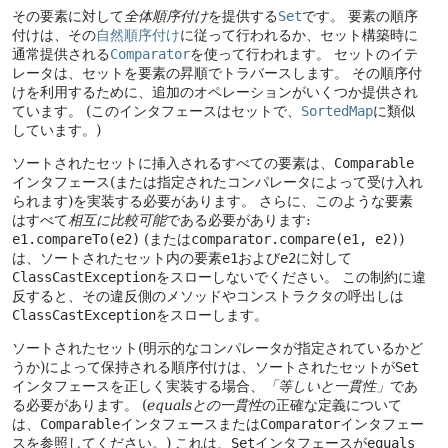
その要素に対して
全体順序付け
を提供する
Set
です。
要素の順序
付けは、その
自然順序付け
に従って行われるか、セット構築時に
通常提供される
Comparator
を使って行われます。
セットのイテ
レータは、セットを要素の昇順でトラバースします。
その順序付
けを利用するために、追加のオペレーションがいくつか提供され
ています。
(このインタフェースはセットで、
SortedMap
に類似
しています。)
ソートされたセットに挿入されるすべての要素は、
Comparable
インタフェース(または指定されたコンパレータによって受け入れ
られます)を実装する必要があります。
さらに、このような要素
はすべて
相互に比較可能
である必要があります:
e1.compareTo(e2)
(または
comparator.compare(e1, e2)
)
は、ソートされたセット内の要素
e1
および
e2
に対して
ClassCastException
をスローしないでください。
この制約に違
反すると、その違反側のメソッドやコンストラクタの呼出しは
ClassCastException
をスローします。
ソートされたセット(明示的なコンパレータが指定されているかど
うか)によって保持される順序付けは、ソートされたセットが
Set
インタフェースを正しく実装する場合、
「等しいと一貫性」
であ
る必要があります。
(
equalsとの一貫性
の正確な定義について
は、
Comparable
インタフェースまたは
Comparator
インタフェー
スを参照してください。)
これは、
Set
インタフェースが
equals