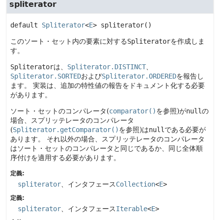
spliterator
default
Spliterator
<
E
>
spliterator
()
このソート・セット内の要素に対する
Spliterator
を作成しま
す。
Spliterator
は、
Spliterator.DISTINCT
、
Spliterator.SORTED
および
Spliterator.ORDERED
を報告し
ます。
実装は、追加の特性値の報告をドキュメント化する必要
があります。
ソート・セットのコンパレータ(
comparator()
を参照)が
null
の
場合、スプリッテレータのコンパレータ
(
Spliterator.getComparator()
を参照)は
null
である必要が
あります。
それ以外の場合、スプリッテレータのコンパレータ
はソート・セットのコンパレータと同じであるか、同じ全体順
序付けを適用する必要があります。
定義:
spliterator
、インタフェース
Collection
<
E
>
定義:
spliterator
、インタフェース
Iterable
<
E
>