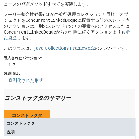
ェースの
任意
メソッドすべてを実装します。
メモリー整合性効果: ほかの並行処理コレクションと同様、オブ
ジェクトを
ConcurrentLinkedDeque
に配置する前のスレッド内
のアクションは、別のスレッドでのその要素へのアクセスまたは
ConcurrentLinkedDeque
からの削除に続くアクションよりも
前
に発生
します。
このクラスは、
Java Collections Framework
のメンバーです。
導入されたバージョン:
1.7
関連項目:
直列化された形式
コンストラクタのサマリー
コンストラクタ
コンストラクタ
説明