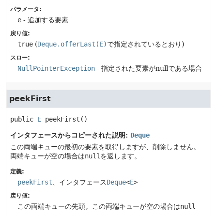
パラメータ:
e
- 追加する要素
戻り値:
true
(
Deque.offerLast(E)
で指定されているとおり)
スロー:
NullPointerException
- 指定された要素がnullである場合
peekFirst
public
E
peekFirst
()
インタフェースからコピーされた説明:
Deque
この両端キューの最初の要素を取得しますが、削除しません。
両端キューが空の場合は
null
を返します。
定義:
peekFirst
、インタフェース
Deque
<
E
>
戻り値:
この両端キューの先頭。この両端キューが空の場合は
null