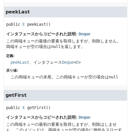
peekLast
public
E
peekLast
()
インタフェースからコピーされた説明:
Deque
この両端キューの最後の要素を取得しますが、削除しません。
両端キューが空の場合は
null
を返します。
定義:
peekLast
、インタフェース
Deque
<
E
>
戻り値:
この両端キューの末尾。この両端キューが空の場合は
null
getFirst
public
E
getFirst
()
インタフェースからコピーされた説明:
Deque
この両端キューの最初の要素を取得しますが、削除はしませ
ん。
このメソッドは、両端キューが空の場合に例外をスローす