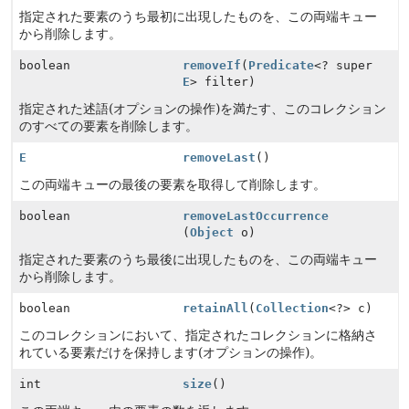
指定された要素のうち最初に出現したものを、この両端キュー
から削除します。
boolean
removeIf
(
Predicate
<? super
E
> filter)
指定された述語(オプションの操作)を満たす、このコレクション
のすべての要素を削除します。
E
removeLast
()
この両端キューの最後の要素を取得して削除します。
boolean
removeLastOccurrence
(
Object
o)
指定された要素のうち最後に出現したものを、この両端キュー
から削除します。
boolean
retainAll
(
Collection
<?> c)
このコレクションにおいて、指定されたコレクションに格納さ
れている要素だけを保持します(オプションの操作)。
int
size
()