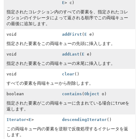
E
> c)
指定されたコレクション内のすべての要素を、指定されたコレ
クションのイテレータによって返される順序でこの両端キュー
の最後に追加します。
void
addFirst
(
E
e)
指定された要素をこの両端キューの先頭に挿入します。
void
addLast
(
E
e)
指定された要素をこの両端キューの末尾に挿入します。
void
clear
()
すべての要素を両端キューから削除します。
boolean
contains
(
Object
o)
指定された要素がこの両端キューに含まれている場合に
true
を
返します。
Iterator
<
E
>
descendingIterator
()
この両端キュー内の要素を逆順で反復処理するイテレータを返
します。