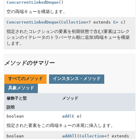
ConcurrentLinkedDeque
()
空の両端キューを構築します。
ConcurrentLinkedDeque
(
Collection
<? extends
E
> c)
指定されたコレクションの要素を初期状態で含む(要素はコレク
ションのイテレータのトラバーサル順に追加)両端キューを構築
します。
メソッドのサマリー
すべてのメソッド
インスタンス・メソッド
具象メソッド
修飾子と型
メソッド
説明
boolean
add
(
E
e)
指定された要素をこの両端キューの末尾に挿入します。
boolean
addAll
(
Collection
<? extends