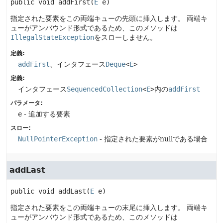
public
void
addFirst
(
E
 e)
指定された要素をこの両端キューの先頭に挿入します。
両端キ
ューがアンバウンド形式であるため、このメソッドは
IllegalStateException
をスローしません。
定義:
addFirst
、インタフェース
Deque
<
E
>
定義:
インタフェース
SequencedCollection
<
E
>
内の
addFirst
パラメータ:
e
- 追加する要素
スロー:
NullPointerException
- 指定された要素がnullである場合
addLast
public
void
addLast
(
E
 e)
指定された要素をこの両端キューの末尾に挿入します。
両端キ
ューがアンバウンド形式であるため、このメソッドは