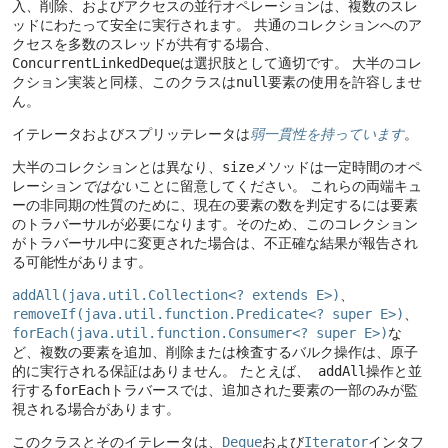
入、削除、およびアクセスの並行オペレーションは、複数のスレ
ッドにわたって安全に実行されます。
共通のコレクションへのア
クセスを多数のスレッドが共有する場合、
ConcurrentLinkedDeque
は選択肢として適切です。
大半のコレ
クション実装と同様、このクラスは
null
要素の使用を許容しませ
ん。
イテレータおよびスプリッテレータは
弱一貫性を持っています
。
大半のコレクションとは異なり、
size
メソッドは一定時間のオペ
レーション
ではない
ことに留意してください。
これらの両端キュ
ーの非同期の性質のために、現在の要素の数を判定するには要素
のトラバーサルが必要になります。そのため、このコレクション
がトラバーサル中に変更された場合は、不正確な結果が報告され
る可能性があります。
addAll(java.util.Collection<? extends E>)
、
removeIf(java.util.function.Predicate<? super E>)
、
forEach(java.util.function.Consumer<? super E>)
な
ど、複数の要素を追加、削除または検査するバルク操作は、原子
的に実行される保証はありません。
たとえば、
addAll
操作と並
行する
forEach
トラバースでは、追加された要素の一部のみが監
視される場合があります。
このクラスとそのイテレータは、
Deque
および
Iterator
インタフ