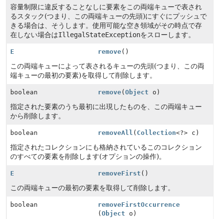
容量制限に違反することなしに要素をこの両端キューで表され
るスタック(つまり、この両端キューの先頭)にすぐにプッシュで
きる場合は、そうします。使用可能な空き領域がその時点で存
在しない場合は
IllegalStateException
をスローします。
E
remove
()
この両端キューによって表されるキューの先頭(つまり、この両
端キューの最初の要素)を取得して削除します。
boolean
remove
(
Object
o)
指定された要素のうち最初に出現したものを、この両端キュー
から削除します。
boolean
removeAll
(
Collection
<?> c)
指定されたコレクションにも格納されているこのコレクション
のすべての要素を削除します(オプションの操作)。
E
removeFirst
()
この両端キューの最初の要素を取得して削除します。
boolean
removeFirstOccurrence
(
Object
o)