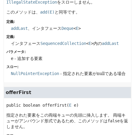
IllegalStateException
をスローしません。
このメソッドは、
add(E)
と同等です。
定義:
addLast
、インタフェース
Deque
<
E
>
定義:
インタフェース
SequencedCollection
<
E
>
内の
addLast
パラメータ:
e
- 追加する要素
スロー:
NullPointerException
- 指定された要素がnullである場合
offerFirst
public
boolean
offerFirst
(
E
 e)
指定された要素をこの両端キューの先頭に挿入します。
両端キ
ューがアンバウンド形式であるため、このメソッドは
false
を返
しません。