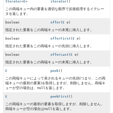
Iterator
<
E
>
iterator
()
この両端キュー内の要素を適切な順序で反復処理するイテレー
タを返します。
boolean
offer
(
E
e)
指定された要素をこの両端キューの末尾に挿入します。
boolean
offerFirst
(
E
e)
指定された要素をこの両端キューの先頭に挿入します。
boolean
offerLast
(
E
e)
指定された要素をこの両端キューの末尾に挿入します。
E
peek
()
この両端キューによって表されるキューの先頭(つまり、この両
端キューの最初の要素)を取得しますが、削除しません。両端キ
ューが空の場合は、
null
を返します。
E
peekFirst
()
この両端キューの最初の要素を取得しますが、削除しません。
両端キューが空の場合は
null
を返します。