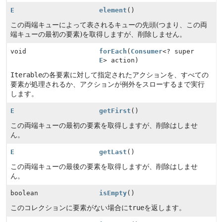
E
element
()
この両端キューによって表されるキューの先頭(つまり、この両
端キューの最初の要素)を取得しますが、削除しません。
void
forEach
(
Consumer
<? super
E
> action)
Iterable
の各要素に対して指定されたアクションを、すべての
要素が処理されるか、アクションが例外をスローするまで実行
します。
E
getFirst
()
この両端キューの最初の要素を取得しますが、削除はしませ
ん。
E
getLast
()
この両端キューの最後の要素を取得しますが、削除はしませ
ん。
boolean
isEmpty
()
このコレクションに要素がない場合に
true
を返します。