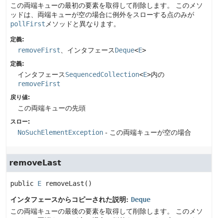
この両端キューの最初の要素を取得して削除します。
このメソ
ッドは、両端キューが空の場合に例外をスローする点のみが
pollFirst
メソッドと異なります。
定義:
removeFirst
、インタフェース
Deque
<
E
>
定義:
インタフェース
SequencedCollection
<
E
>
内の
removeFirst
戻り値:
この両端キューの先頭
スロー:
NoSuchElementException
- この両端キューが空の場合
removeLast
public
E
removeLast
()
インタフェースからコピーされた説明:
Deque
この両端キューの最後の要素を取得して削除します。
このメソ