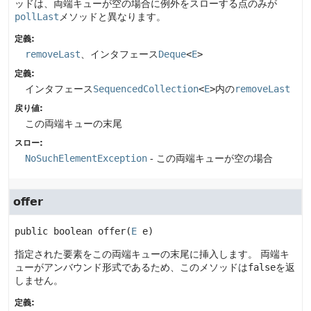
ッドは、両端キューが空の場合に例外をスローする点のみが
pollLast
メソッドと異なります。
定義:
removeLast
、インタフェース
Deque
<
E
>
定義:
インタフェース
SequencedCollection
<
E
>
内の
removeLast
戻り値:
この両端キューの末尾
スロー:
NoSuchElementException
- この両端キューが空の場合
offer
public
boolean
offer
(
E
 e)
指定された要素をこの両端キューの末尾に挿入します。
両端キ
ューがアンバウンド形式であるため、このメソッドは
false
を返
しません。
定義: