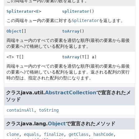
この両端キュー内の要素の数を返します。
Spliterator
<
E
>
spliterator
()
この両端キュー内の要素に対する
Spliterator
を返します。
Object
[]
toArray
()
両端キュー内のすべての要素を適切な順序(最初の要素から最後
の要素へ)で格納している配列を返します。
<T> T[]
toArray
(T[] a)
両端キュー内のすべての要素を適切な順序(最初の要素から最後
の要素へ)で格納している配列を返します。返される配列の実行
時の型は、指定された配列の型になります。
クラスjava.util.
AbstractCollection
で宣言されたメ
ソッド
containsAll
,
toString
クラスjava.lang.
Object
で宣言されたメソッド
clone
,
equals
,
finalize
,
getClass
,
hashCode
,