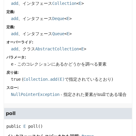
add
、インタフェース
Collection
<
E
>
定義:
add
、インタフェース
Deque
<
E
>
定義:
add
、インタフェース
Queue
<
E
>
オーバーライド:
add
、クラス
AbstractCollection
<
E
>
パラメータ:
e
- このコレクションにあるかどうかを調べる要素
戻り値:
true
(
Collection.add(E)
で指定されているとおり)
スロー:
NullPointerException
- 指定された要素がnullである場合
poll
public
E
poll
()