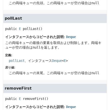
この両端キューの先頭。この両端キューが空の場合は
null
pollLast
public
E
pollLast
()
インタフェースからコピーされた説明:
Deque
この両端キューの最後の要素を取得および削除します。両端キ
ューが空の場合は
null
を返します。
定義:
pollLast
、インタフェース
Deque
<
E
>
戻り値:
この両端キューの末尾。この両端キューが空の場合は
null
removeFirst
public
E
removeFirst
()
インタフェースからコピーされた説明:
Deque