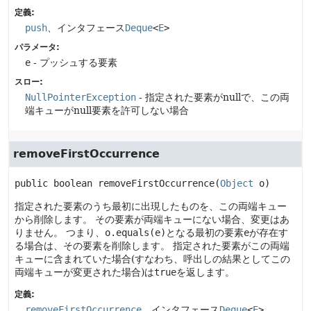
定義:
push
、インタフェース
Deque
<
E
>
パラメータ:
e
- プッシュする要素
スロー:
NullPointerException
- 指定された要素がnullで、この両
端キューがnull要素を許可しない場合
removeFirstOccurrence
public
boolean
removeFirstOccurrence
(
Object
 o)
指定された要素のうち最初に出現したものを、この両端キュー
から削除します。
その要素が両端キューにない場合、変更はあ
りません。
つまり、
o.equals(e)
となる最初の要素
e
が存在す
る場合は、その要素を削除します。
指定された要素がこの両端
キューに含まれていた場合(すなわち、呼出しの結果としてこの
両端キューが変更された場合)は
true
を返します。
定義:
removeFirstOccurrence
、インタフェース
Deque
<
E
>