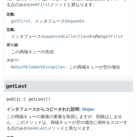
る点のみが
peekFirst
メソッドと異なります。
定義:
getFirst
、インタフェース
Deque
<
E
>
定義:
インタフェース
SequencedCollection
<
E
>
内の
getFirst
戻り値:
この両端キューの先頭
スロー:
NoSuchElementException
- この両端キューが空の場合
getLast
public
E
getLast
()
インタフェースからコピーされた説明:
Deque
この両端キューの最後の要素を取得しますが、削除はしませ
ん。
このメソッドは、両端キューが空の場合に例外をスローす
る点のみが
peekLast
メソッドと異なります。