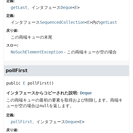
定義:
getLast
、インタフェース
Deque
<
E
>
定義:
インタフェース
SequencedCollection
<
E
>
内の
getLast
戻り値:
この両端キューの末尾
スロー:
NoSuchElementException
- この両端キューが空の場合
pollFirst
public
E
pollFirst
()
インタフェースからコピーされた説明:
Deque
この両端キューの最初の要素を取得および削除します。両端キ
ューが空の場合は
null
を返します。
定義:
pollFirst
、インタフェース
Deque
<
E
>
戻り値: