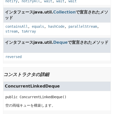
notify
,
notifyAll
,
wait
,
wait
,
wait
インタフェースjava.util.
Collection
で宣言されたメソ
ッド
containsAll
,
equals
,
hashCode
,
parallelStream
,
stream
,
toArray
インタフェースjava.util.
Deque
で宣言されたメソッド
reversed
コンストラクタの詳細
ConcurrentLinkedDeque
public
ConcurrentLinkedDeque
()
空の両端キューを構築します。