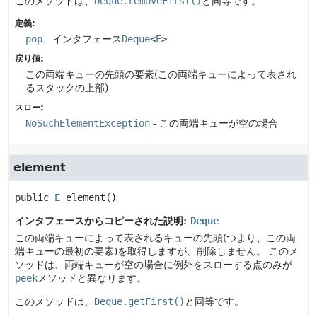
このメソッドは、
Deque.removeFirst()
と同等です。
定義:
pop
、インタフェース
Deque
<
E
>
戻り値:
この両端キューの先頭の要素(この両端キューによって表され
るスタックの上部)
スロー:
NoSuchElementException
- この両端キューが空の場合
element
public
E
element
()
インタフェースからコピーされた説明:
Deque
この両端キューによって表されるキューの先頭(つまり、この両
端キューの最初の要素)を取得しますが、削除しません。
このメ
ソッドは、両端キューが空の場合に例外をスローする点のみが
peek
メソッドと異なります。
このメソッドは、
Deque.getFirst()
と同等です。