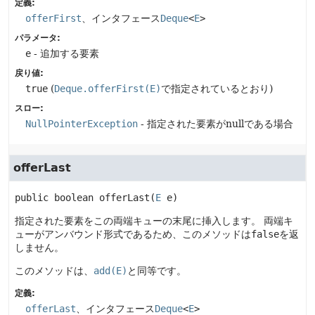
定義:
offerFirst
、インタフェース
Deque
<
E
>
パラメータ:
e
- 追加する要素
戻り値:
true
(
Deque.offerFirst(E)
で指定されているとおり)
スロー:
NullPointerException
- 指定された要素がnullである場合
offerLast
public
boolean
offerLast
(
E
 e)
指定された要素をこの両端キューの末尾に挿入します。
両端キ
ューがアンバウンド形式であるため、このメソッドは
false
を返
しません。
このメソッドは、
add(E)
と同等です。
定義:
offerLast
、インタフェース
Deque
<
E
>