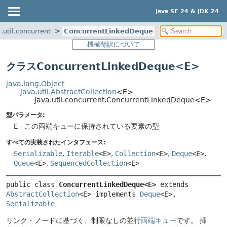
Java SE 24 & JDK 24
.util.concurrent
ConcurrentLinkedDeque
機械翻訳について
クラスConcurrentLinkedDeque<E>
java.lang.Object
java.util.AbstractCollection
<E>
java.util.concurrent.ConcurrentLinkedDeque<E>
型パラメータ:
E
- この両端キューに保持されている要素の型
すべての実装されたインタフェース:
Serializable
,
Iterable
<E>
,
Collection
<E>
,
Deque
<E>
,
Queue
<E>
,
SequencedCollection
<E>
public class 
ConcurrentLinkedDeque<E>
extends 
AbstractCollection
<E> implements 
Deque
<E>, 
Serializable
リンク・ノードに基づく、制限なしの並行
両端キュー
です。
挿