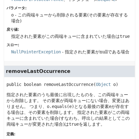
パラメータ:
o
- この両端キューから削除される要素(その要素が存在する
場合)
戻り値:
指定された要素がこの両端キューに含まれていた場合は
true
スロー:
NullPointerException
- 指定された要素がnullである場合
removeLastOccurrence
public
boolean
removeLastOccurrence
(
Object
 o)
指定された要素のうち最後に出現したものを、この両端キュー
から削除します。
その要素が両端キューにない場合、変更はあ
りません。
つまり、
o.equals(e)
となる最後の要素
e
が存在す
る場合は、その要素を削除します。
指定された要素がこの両端
キューに含まれていた場合(すなわち、呼出しの結果としてこの
両端キューが変更された場合)は
true
を返します。
定義: