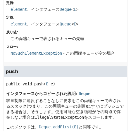
定義:
element
、インタフェース
Deque
<
E
>
定義:
element
、インタフェース
Queue
<
E
>
戻り値:
この両端キューで表されるキューの先頭
スロー:
NoSuchElementException
- この両端キューが空の場合
push
public
void
push
(
E
 e)
インタフェースからコピーされた説明:
Deque
容量制限に違反することなしに要素をこの両端キューで表され
るスタック(つまり、この両端キューの先頭)にすぐにプッシュで
きる場合は、そうします。使用可能な空き領域がその時点で存
在しない場合は
IllegalStateException
をスローします。
このメソッドは、
Deque.addFirst(E)
と同等です。