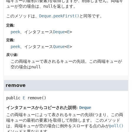
端キューの最初の要素)を取得しますが、削除しません。両端キ
ューが空の場合は、
null
を返します。
このメソッドは、
Deque.peekFirst()
と同等です。
定義:
peek
、インタフェース
Deque
<
E
>
定義:
peek
、インタフェース
Queue
<
E
>
戻り値:
この両端キューで表されるキューの先頭。この両端キューが
空の場合は
null
remove
public
E
remove
()
インタフェースからコピーされた説明:
Deque
この両端キューによって表されるキューの先頭(つまり、この両
端キューの最初の要素)を取得して削除します。
このメソッド
は、両端キューが空の場合に例外をスローする点のみが
poll()
メソッドと異なります。