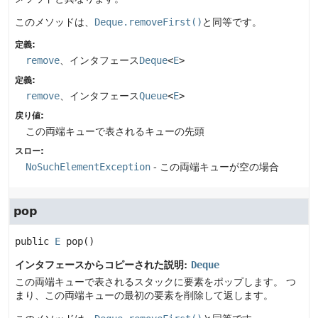
このメソッドは、
Deque.removeFirst()
と同等です。
定義:
remove
、インタフェース
Deque
<
E
>
定義:
remove
、インタフェース
Queue
<
E
>
戻り値:
この両端キューで表されるキューの先頭
スロー:
NoSuchElementException
- この両端キューが空の場合
pop
public
E
pop
()
インタフェースからコピーされた説明:
Deque
この両端キューで表されるスタックに要素をポップします。
つ
まり、この両端キューの最初の要素を削除して返します。