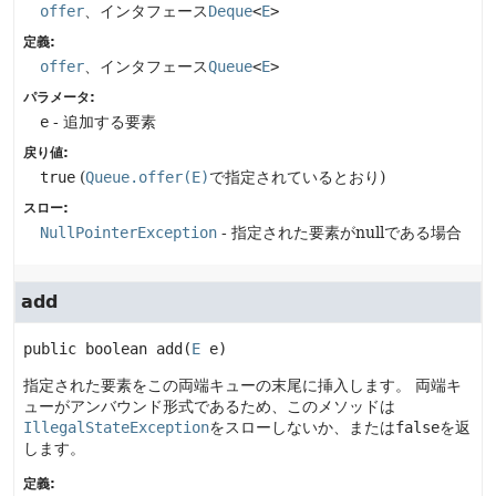
offer
、インタフェース
Deque
<
E
>
定義:
offer
、インタフェース
Queue
<
E
>
パラメータ:
e
- 追加する要素
戻り値:
true
(
Queue.offer(E)
で指定されているとおり)
スロー:
NullPointerException
- 指定された要素がnullである場合
add
public
boolean
add
(
E
 e)
指定された要素をこの両端キューの末尾に挿入します。
両端キ
ューがアンバウンド形式であるため、このメソッドは
IllegalStateException
をスローしないか、または
false
を返
します。
定義: