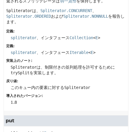
返されるスプリッテレータは
弱一貫性
を保持します。
Spliterator
は、
Spliterator.CONCURRENT
、
Spliterator.ORDERED
および
Spliterator.NONNULL
を報告し
ます。
定義:
spliterator
、インタフェース
Collection
<
E
>
定義:
spliterator
、インタフェース
Iterable
<
E
>
実装上のノート:
Spliterator
は、制限付きの並列処理を許可するために
trySplit
を実装します。
戻り値:
このキュー内の要素に対する
Spliterator
導入されたバージョン:
1.8
put