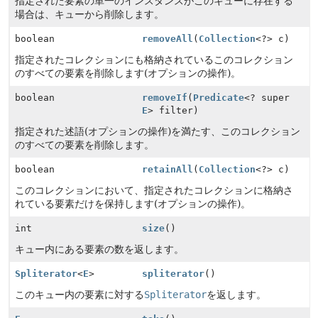
指定された要素の単一のインスタンスがこのキューに存在する
場合は、キューから削除します。
boolean
removeAll
(
Collection
<?> c)
指定されたコレクションにも格納されているこのコレクション
のすべての要素を削除します(オプションの操作)。
boolean
removeIf
(
Predicate
<? super
E
> filter)
指定された述語(オプションの操作)を満たす、このコレクション
のすべての要素を削除します。
boolean
retainAll
(
Collection
<?> c)
このコレクションにおいて、指定されたコレクションに格納さ
れている要素だけを保持します(オプションの操作)。
int
size
()
キュー内にある要素の数を返します。
Spliterator
<
E
>
spliterator
()
このキュー内の要素に対する
Spliterator
を返します。