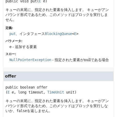
public
void
put
(
E
 e)
キューの末尾に、指定された要素を挿入します。
キューがアン
バウンド形式であるため、このメソッドはブロックを実行しま
せん。
定義:
put
、インタフェース
BlockingQueue
<
E
>
パラメータ:
e
- 追加する要素
スロー:
NullPointerException
- 指定された要素がnullである場合
offer
public
boolean
offer
(
E
 e, long timeout, 
TimeUnit
 unit)
キューの末尾に、指定された要素を挿入します。
キューがアン
バウンド形式であるため、このメソッドはブロックを実行しな
いか、
false
を返しません。