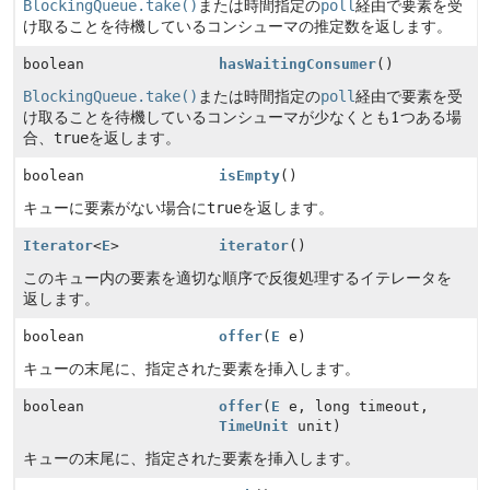
BlockingQueue.take()
または時間指定の
poll
経由で要素を受
け取ることを待機しているコンシューマの推定数を返します。
boolean
hasWaitingConsumer
()
BlockingQueue.take()
または時間指定の
poll
経由で要素を受
け取ることを待機しているコンシューマが少なくとも1つある場
合、
true
を返します。
boolean
isEmpty
()
キューに要素がない場合に
true
を返します。
Iterator
<
E
>
iterator
()
このキュー内の要素を適切な順序で反復処理するイテレータを
返します。
boolean
offer
(
E
e)
キューの末尾に、指定された要素を挿入します。
boolean
offer
(
E
e, long timeout,
TimeUnit
unit)
キューの末尾に、指定された要素を挿入します。