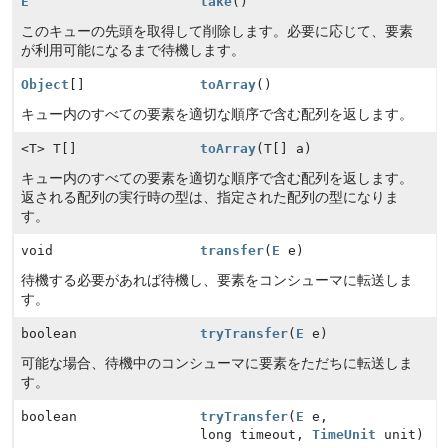
E
take
()
このキューの先頭を取得して削除します。必要に応じて、要素
が利用可能になるまで待機します。
Object
[]
toArray
()
キュー内のすべての要素を適切な順序で含む配列を返します。
<T> T[]
toArray
(T[] a)
キュー内のすべての要素を適切な順序で含む配列を返します。
返される配列の実行時の型は、指定された配列の型になりま
す。
void
transfer
(
E
e)
待機する必要があれば待機し、要素をコンシューマに転送しま
す。
boolean
tryTransfer
(
E
e)
可能な場合、待機中のコンシューマに要素をただちに転送しま
す。
boolean
tryTransfer
(
E
e,
long timeout,
TimeUnit
unit)