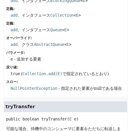
add
、インタフェース
BlockingQueue
<
E
>
定義:
add
、インタフェース
Collection
<
E
>
定義:
add
、インタフェース
Queue
<
E
>
オーバーライド:
add
、クラス
AbstractQueue
<
E
>
パラメータ:
e
- 追加する要素
戻り値:
true
(
Collection.add(E)
で指定されているとおり)
スロー:
NullPointerException
- 指定された要素がnullである場合
tryTransfer
public
boolean
tryTransfer
(
E
 e)
可能な場合、待機中のコンシューマに要素をただちに転送しま