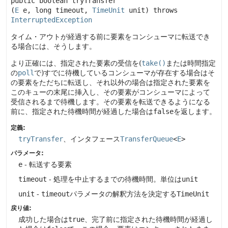
public
boolean
tryTransfer
(
E
 e, long timeout, 
TimeUnit
 unit)
 throws 
InterruptedException
タイム・アウトが経過する前に要素をコンシューマに転送でき
る場合には、そうします。
より正確には、指定された要素の受信を(
take()
または時間指定
の
poll
で)すでに待機しているコンシューマが存在する場合はそ
の要素をただちに転送し、それ以外の場合は指定された要素を
このキューの末尾に挿入し、その要素がコンシューマによって
受信されるまで待機します。その要素を転送できるようになる
前に、指定された待機時間が経過した場合は
false
を返します。
定義:
tryTransfer
、インタフェース
TransferQueue
<
E
>
パラメータ:
e
- 転送する要素
timeout
- 処理を中止するまでの待機時間。単位は
unit
unit
-
timeout
パラメータの解釈方法を決定する
TimeUnit
戻り値:
成功した場合は
true
、完了前に指定された待機時間が経過し