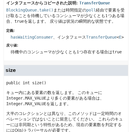
インタフェースからコピーされた説明:
TransferQueue
BlockingQueue.take()
または時間指定の
poll
経由で要素を受
け取ることを待機しているコンシューマが少なくとも1つある場
合、
true
を返します。
戻り値は状況の瞬間的な状態です。
定義:
hasWaitingConsumer
、インタフェース
TransferQueue
<
E
>
戻り値:
待機中のコンシューマが少なくとも1つ存在する場合は
true
size
public
int
size
()
キュー内にある要素の数を返します。
このキューに
Integer.MAX_VALUE
より多くの要素がある場合は、
Integer.MAX_VALUE
を返します。
大半のコレクションとは異なり、このメソッドは一定時間のオ
ペレーション
ではない
ことに留意してください。
これらのキュ
ーには非同期という特性があるため、現在の要素数を判定する
にはO(n)トラバーサルが必要です。