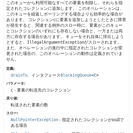
このキューから利用可能なすべての要素を削除し、それらを指
定されたコレクションに追加します。
このオペレーションは、
このキューを繰返しポーリングする場合よりも効率的な場合が
あります。
コレクション
c
に要素を追加しようとしたときに障害
が発生すると、関連する例外のスロー時に、要素がこのキュー
とコレクションのいずれにも存在しない場合と、一方または両
方に存在する場合があります。
キューをそれ自体に排出しよう
とすると、
IllegalArgumentException
がスローされます。
また、オペレーションの進行中に指定されたコレクションが変
更された場合の、このオペレーションの動作は定義されていま
せん。
定義:
drainTo
、インタフェース
BlockingQueue
<
E
>
パラメータ:
c
- 要素の転送先のコレクション
戻り値:
転送された要素の数
スロー:
NullPointerException
- 指定されたコレクションがnullで
ある場合