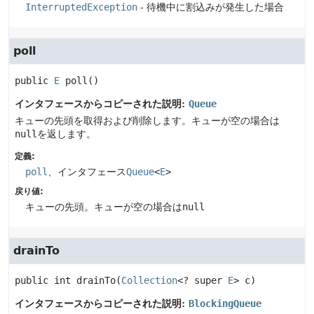
InterruptedException
- 待機中に割込みが発生した場合
poll
public
E
poll
()
インタフェースからコピーされた説明:
Queue
キューの先頭を取得および削除します。キューが空の場合は
null
を返します。
定義:
poll
、インタフェース
Queue
<
E
>
戻り値:
キューの先頭。キューが空の場合は
null
drainTo
public
int
drainTo
(
Collection
<? super 
E
> c)
インタフェースからコピーされた説明:
BlockingQueue