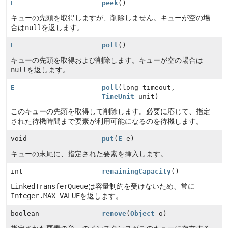
E
peek
()
キューの先頭を取得しますが、削除しません。キューが空の場
合は
null
を返します。
E
poll
()
キューの先頭を取得および削除します。キューが空の場合は
null
を返します。
E
poll
(long timeout,
TimeUnit
unit)
このキューの先頭を取得して削除します。必要に応じて、指定
された待機時間まで要素が利用可能になるのを待機します。
void
put
(
E
e)
キューの末尾に、指定された要素を挿入します。
int
remainingCapacity
()
LinkedTransferQueue
は容量制約を受けないため、常に
Integer.MAX_VALUE
を返します。
boolean
remove
(
Object
o)