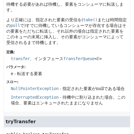
待機する必要があれば待機し、要素をコンシューマに転送しま
す。
より正確には、指定された要素の受信を(
take()
または時間指定
の
poll
で)すでに待機しているコンシューマが存在する場合はそ
の要素をただちに転送し、それ以外の場合は指定された要素を
このキューの末尾に挿入し、その要素がコンシューマによって
受信されるまで待機します。
定義:
transfer
、インタフェース
TransferQueue
<
E
>
パラメータ:
e
- 転送する要素
スロー:
NullPointerException
- 指定された要素がnullである場合
InterruptedException
- 待機中に割り込まれた場合。この
場合、要素はエンキューされたままになりません
tryTransfer