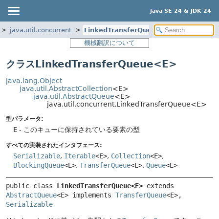
Java SE 24 & JDK 24
java.util.concurrent
LinkedTransferQueue
機械翻訳について
クラスLinkedTransferQueue<E>
java.lang.Object
java.util.AbstractCollection
<E>
java.util.AbstractQueue
<E>
java.util.concurrent.LinkedTransferQueue<E>
型パラメータ:
E
- このキューに保持されている要素の型
すべての実装されたインタフェース:
Serializable
,
Iterable
<E>
,
Collection
<E>
,
BlockingQueue
<E>
,
TransferQueue
<E>
,
Queue
<E>
public class 
LinkedTransferQueue<E>
extends 
AbstractQueue
<E> implements 
TransferQueue
<E>, 
Serializable