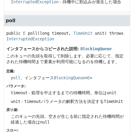
InterruptedException
- 待機中に割込みが発生した場合
poll
public
E
poll
(long timeout, 
TimeUnit
 unit)
 throws 
InterruptedException
インタフェースからコピーされた説明:
BlockingQueue
このキューの先頭を取得して削除します。必要に応じて、指定
された待機時間まで要素が利用可能になるのを待機します。
定義:
poll
、インタフェース
BlockingQueue
<
E
>
パラメータ:
timeout
- 処理を中止するまでの待機時間。単位は
unit
unit
-
timeout
パラメータの解釈方法を決定する
TimeUnit
戻り値:
このキューの先頭。空きが生じる前に指定された待機時間が
経過した場合は
null
スロー: