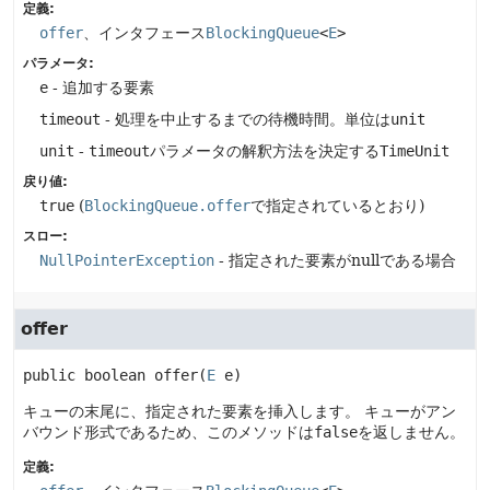
定義:
offer
、インタフェース
BlockingQueue
<
E
>
パラメータ:
e
- 追加する要素
timeout
- 処理を中止するまでの待機時間。単位は
unit
unit
-
timeout
パラメータの解釈方法を決定する
TimeUnit
戻り値:
true
(
BlockingQueue.offer
で指定されているとおり)
スロー:
NullPointerException
- 指定された要素がnullである場合
offer
public
boolean
offer
(
E
 e)
キューの末尾に、指定された要素を挿入します。
キューがアン
バウンド形式であるため、このメソッドは
false
を返しません。
定義: