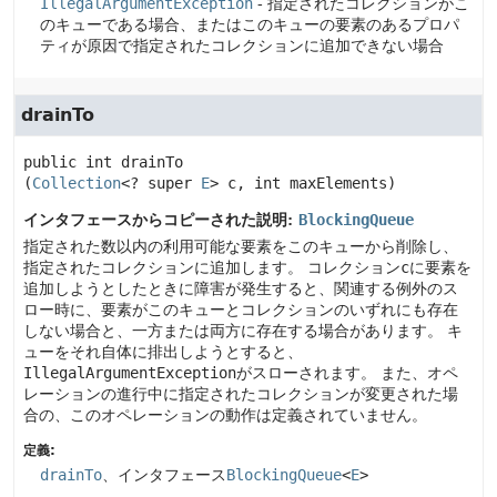
IllegalArgumentException
- 指定されたコレクションがこ
のキューである場合、またはこのキューの要素のあるプロパ
ティが原因で指定されたコレクションに追加できない場合
drainTo
public
int
drainTo
(
Collection
<? super 
E
> c, int maxElements)
インタフェースからコピーされた説明:
BlockingQueue
指定された数以内の利用可能な要素をこのキューから削除し、
指定されたコレクションに追加します。
コレクション
c
に要素を
追加しようとしたときに障害が発生すると、関連する例外のス
ロー時に、要素がこのキューとコレクションのいずれにも存在
しない場合と、一方または両方に存在する場合があります。
キ
ューをそれ自体に排出しようとすると、
IllegalArgumentException
がスローされます。
また、オペ
レーションの進行中に指定されたコレクションが変更された場
合の、このオペレーションの動作は定義されていません。
定義:
drainTo
、インタフェース
BlockingQueue
<
E
>