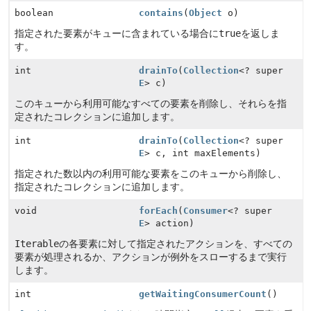
boolean
contains
(
Object
o)
指定された要素がキューに含まれている場合に
true
を返しま
す。
int
drainTo
(
Collection
<? super
E
> c)
このキューから利用可能なすべての要素を削除し、それらを指
定されたコレクションに追加します。
int
drainTo
(
Collection
<? super
E
> c, int maxElements)
指定された数以内の利用可能な要素をこのキューから削除し、
指定されたコレクションに追加します。
void
forEach
(
Consumer
<? super
E
> action)
Iterable
の各要素に対して指定されたアクションを、すべての
要素が処理されるか、アクションが例外をスローするまで実行
します。
int
getWaitingConsumerCount
()