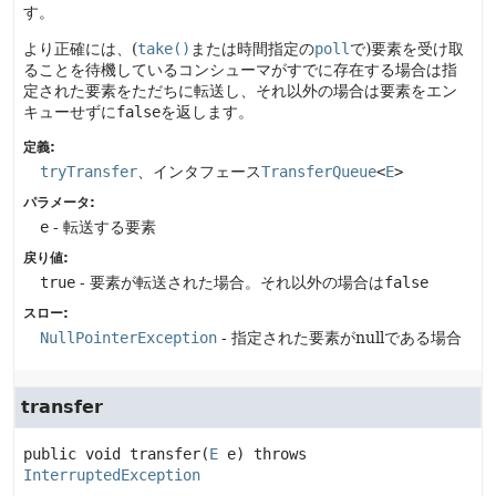
す。
より正確には、(
take()
または時間指定の
poll
で)要素を受け取
ることを待機しているコンシューマがすでに存在する場合は指
定された要素をただちに転送し、それ以外の場合は要素をエン
キューせずに
false
を返します。
定義:
tryTransfer
、インタフェース
TransferQueue
<
E
>
パラメータ:
e
- 転送する要素
戻り値:
true
- 要素が転送された場合。それ以外の場合は
false
スロー:
NullPointerException
- 指定された要素がnullである場合
transfer
public
void
transfer
(
E
 e)
 throws 
InterruptedException