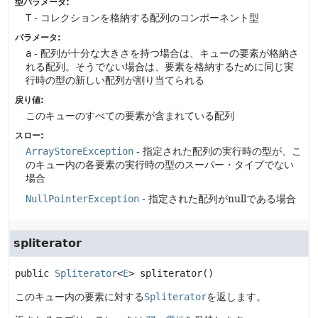
型パラメータ:
T
- コレクションを格納する配列のコンポーネント型
パラメータ:
a
- 配列が十分な大きさを持つ場合は、キューの要素が格納さ
れる配列。そうでない場合は、要素を格納するために同じ実
行時の型の新しい配列が割り当てられる
戻り値:
このキューのすべての要素が含まれている配列
スロー:
ArrayStoreException
- 指定された配列の実行時の型が、こ
のキュー内の各要素の実行時の型のスーパー・タイプでない
場合
NullPointerException
- 指定された配列がnullである場合
spliterator
public
Spliterator
<
E
>
spliterator
()
このキュー内の要素に対する
Spliterator
を返します。