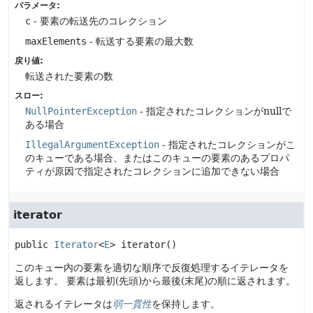
パラメータ:
c
- 要素の転送先のコレクション
maxElements
- 転送する要素の最大数
戻り値:
転送された要素の数
スロー:
NullPointerException
- 指定されたコレクションがnullで
ある場合
IllegalArgumentException
- 指定されたコレクションがこ
のキューである場合、またはこのキューの要素のあるプロパ
ティが原因で指定されたコレクションに追加できない場合
iterator
public
Iterator
<
E
>
iterator
()
このキュー内の要素を適切な順序で反復処理するイテレータを
返します。
要素は最初(先頭)から最後(末尾)の順に返されます。
返されるイテレータは
弱一貫性
を保持します。