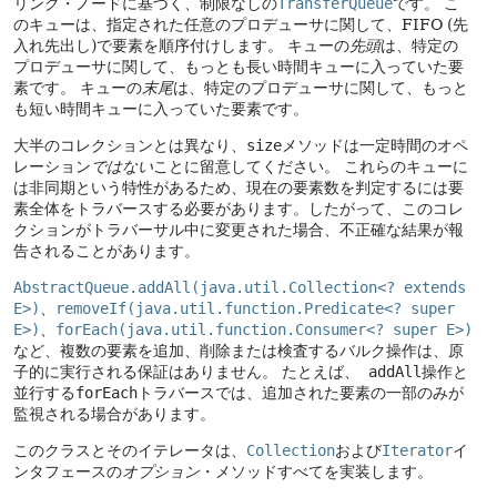
リンク・ノードに基づく、制限なしの
TransferQueue
です。
こ
のキューは、指定された任意のプロデューサに関して、FIFO (先
入れ先出し)で要素を順序付けします。
キューの
先頭
は、特定の
プロデューサに関して、もっとも長い時間キューに入っていた要
素です。
キューの
末尾
は、特定のプロデューサに関して、もっと
も短い時間キューに入っていた要素です。
大半のコレクションとは異なり、
size
メソッドは一定時間のオペ
レーション
ではない
ことに留意してください。
これらのキューに
は非同期という特性があるため、現在の要素数を判定するには要
素全体をトラバースする必要があります。したがって、このコレ
クションがトラバーサル中に変更された場合、不正確な結果が報
告されることがあります。
AbstractQueue.addAll(java.util.Collection<? extends
E>)
、
removeIf(java.util.function.Predicate<? super
E>)
、
forEach(java.util.function.Consumer<? super E>)
など、複数の要素を追加、削除または検査するバルク操作は、原
子的に実行される保証はありません。
たとえば、
addAll
操作と
並行する
forEach
トラバースでは、追加された要素の一部のみが
監視される場合があります。
このクラスとそのイテレータは、
Collection
および
Iterator
イ
ンタフェースの
オプション
・メソッドすべてを実装します。