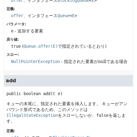
offer
、インタフェース
BlockingQueue
<
E
>
定義:
offer
、インタフェース
Queue
<
E
>
パラメータ:
e
- 追加する要素
戻り値:
true
(
Queue.offer(E)
で指定されているとおり)
スロー:
NullPointerException
- 指定された要素がnullである場合
add
public
boolean
add
(
E
 e)
キューの末尾に、指定された要素を挿入します。
キューがアン
バウンド形式であるため、このメソッドは
IllegalStateException
をスローしないか、
false
を返しま
す。
定義: