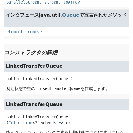
parallelStream
,
stream
,
toArray
インタフェースjava.util.
Queue
で宣言されたメソッド
element
,
remove
コンストラクタの詳細
LinkedTransferQueue
public
LinkedTransferQueue
()
初期状態で空の
LinkedTransferQueue
を作成します。
LinkedTransferQueue
public
LinkedTransferQueue
(
Collection
<? extends 
E
> c)
指定されたコレクションの要素を初期状態で含む(要素はコレク