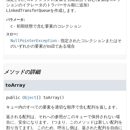
ションのイテレータのトラバーサル順に追加)
LinkedTransferQueue
を作成します。
パラメータ:
c
- 初期状態で含む要素のコレクション
スロー:
NullPointerException
- 指定されたコレクションまたはそ
のいずれかの要素がnullである場合
メソッドの詳細
toArray
public
Object
[]
toArray
()
キュー内のすべての要素を適切な順序で含む配列を返します。
返される配列は、それへの参照がこのキューで保持されない場
合に、安全になります。
(つまり、このメソッドは新しい配列を
割り当てます)。
このため、呼出し側は、返された配列を自由に