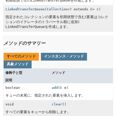
初期状態で空の
LinkedTransferQueue
を作成します。
LinkedTransferQueue
(
Collection
<? extends
E
> c)
指定されたコレクションの要素を初期状態で含む(要素はコレク
ションのイテレータのトラバーサル順に追加)
LinkedTransferQueue
を作成します。
メソッドのサマリー
すべてのメソッド
インスタンス・メソッド
具象メソッド
修飾子と型
メソッド
説明
boolean
add
(
E
e)
キューの末尾に、指定された要素を挿入します。
void
clear
()
すべての要素をキューから削除します。