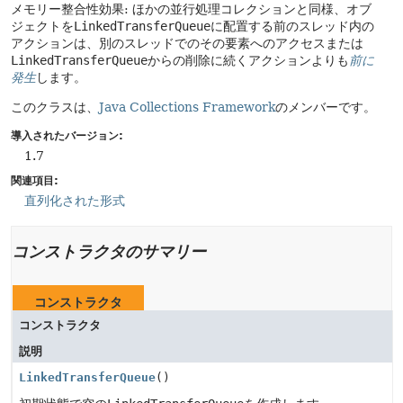
メモリー整合性効果: ほかの並行処理コレクションと同様、オブ
ジェクトを
LinkedTransferQueue
に配置する前のスレッド内の
アクションは、別のスレッドでのその要素へのアクセスまたは
LinkedTransferQueue
からの削除に続くアクションよりも
前に
発生
します。
このクラスは、
Java Collections Framework
のメンバーです。
導入されたバージョン:
1.7
関連項目:
直列化された形式
コンストラクタのサマリー
コンストラクタ
コンストラクタ
説明
LinkedTransferQueue
()