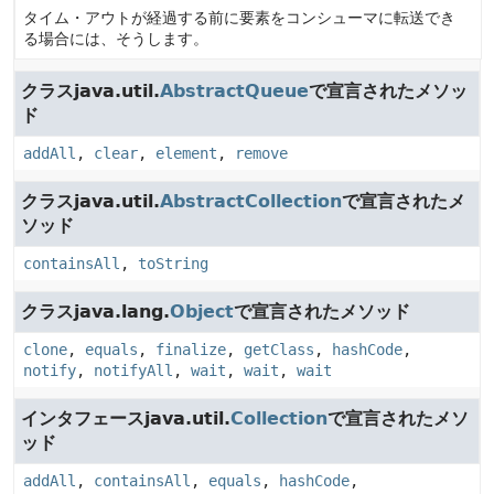
タイム・アウトが経過する前に要素をコンシューマに転送でき
る場合には、そうします。
クラスjava.util.
AbstractQueue
で宣言されたメソッ
ド
addAll
,
clear
,
element
,
remove
クラスjava.util.
AbstractCollection
で宣言されたメ
ソッド
containsAll
,
toString
クラスjava.lang.
Object
で宣言されたメソッド
clone
,
equals
,
finalize
,
getClass
,
hashCode
,
notify
,
notifyAll
,
wait
,
wait
,
wait
インタフェースjava.util.
Collection
で宣言されたメソ
ッド
addAll
,
containsAll
,
equals
,
hashCode
,