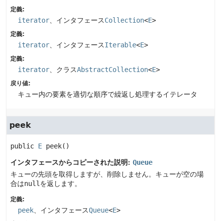
定義:
iterator
、インタフェース
Collection
<
E
>
定義:
iterator
、インタフェース
Iterable
<
E
>
定義:
iterator
、クラス
AbstractCollection
<
E
>
戻り値:
キュー内の要素を適切な順序で繰返し処理するイテレータ
peek
public
E
peek
()
インタフェースからコピーされた説明:
Queue
キューの先頭を取得しますが、削除しません。キューが空の場
合は
null
を返します。
定義:
peek
、インタフェース
Queue
<
E
>