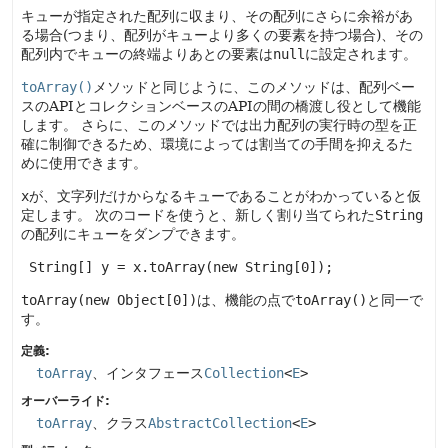
キューが指定された配列に収まり、その配列にさらに余裕があ
る場合(つまり、配列がキューより多くの要素を持つ場合)、その
配列内でキューの終端よりあとの要素は
null
に設定されます。
toArray()
メソッドと同じように、このメソッドは、配列ベー
スのAPIとコレクションベースのAPIの間の橋渡し役として機能
します。
さらに、このメソッドでは出力配列の実行時の型を正
確に制御できるため、環境によっては割当ての手間を抑えるた
めに使用できます。
x
が、文字列だけからなるキューであることがわかっていると仮
定します。
次のコードを使うと、新しく割り当てられた
String
の配列にキューをダンプできます。
String[] y = x.toArray(new String[0]);
toArray(new Object[0])
は、機能の点で
toArray()
と同一で
す。
定義:
toArray
、インタフェース
Collection
<
E
>
オーバーライド:
toArray
、クラス
AbstractCollection
<
E
>