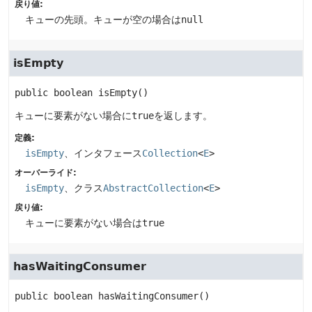
戻り値:
キューの先頭。キューが空の場合は
null
isEmpty
public
boolean
isEmpty
()
キューに要素がない場合に
true
を返します。
定義:
isEmpty
、インタフェース
Collection
<
E
>
オーバーライド:
isEmpty
、クラス
AbstractCollection
<
E
>
戻り値:
キューに要素がない場合は
true
hasWaitingConsumer
public
boolean
hasWaitingConsumer
()