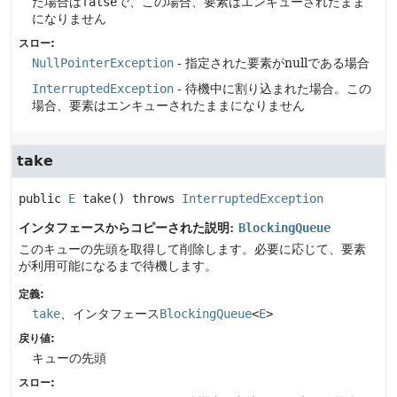
た場合は
false
で、この場合、要素はエンキューされたまま
になりません
スロー:
NullPointerException
- 指定された要素がnullである場合
InterruptedException
- 待機中に割り込まれた場合。この
場合、要素はエンキューされたままになりません
take
public
E
take
() throws 
InterruptedException
インタフェースからコピーされた説明:
BlockingQueue
このキューの先頭を取得して削除します。必要に応じて、要素
が利用可能になるまで待機します。
定義:
take
、インタフェース
BlockingQueue
<
E
>
戻り値:
キューの先頭
スロー: