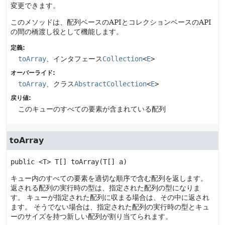
変更できます。
このメソッドは、配列ベースのAPIとコレクションベースのAPI
の間の橋渡し役として機能します。
定義:
toArray
、インタフェース
Collection
<
E
>
オーバーライド:
toArray
、クラス
AbstractCollection
<
E
>
戻り値:
このキューのすべての要素が含まれている配列
toArray
public
<T>
T[]
toArray
(T[] a)
キュー内のすべての要素を適切な順序で含む配列を返します。
返される配列の実行時の型は、指定された配列の型になりま
す。
キューが指定された配列に収まる場合は、その中に返され
ます。
そうでない場合は、指定された配列の実行時の型とキュ
ーのサイズを持つ新しい配列が割り当てられます。