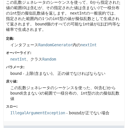
この乱数ジェネレータのシーケンスを使って、0から指定された
値の範囲(0は含むが、その指定された値は含まない)で一様分布
の
int
型の擬似乱数値を返します。
nextInt
の一般規約では、
指定された範囲内の1つの
int
型の値が擬似乱数として生成され
て返されます。
bound
個のすべての可能な
int
値が(ほぼ)均等な
確率で生成されます。
定義:
インタフェース
RandomGenerator
内の
nextInt
オーバーライド:
nextInt
、クラス
Random
パラメータ:
bound
- 上限(含まない)。
正の値でなければならない
戻り値:
この乱数ジェネレータのシーケンスを使った、0(含む)から
bound
(含まない)の範囲で一様分布の、
int
型の次の擬似乱数
値
スロー:
IllegalArgumentException
- boundが正でない場合