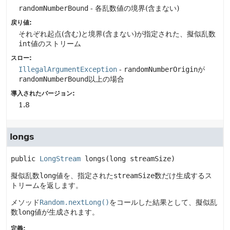
randomNumberBound
- 各乱数値の境界(含まない)
戻り値:
それぞれ起点(含む)と境界(含まない)が指定された、擬似乱数
int
値のストリーム
スロー:
IllegalArgumentException
-
randomNumberOrigin
が
randomNumberBound
以上の場合
導入されたバージョン:
1.8
longs
public
LongStream
longs
(long streamSize)
擬似乱数
long
値を、指定された
streamSize
数だけ生成するス
トリームを返します。
メソッド
Random.nextLong()
をコールした結果として、擬似乱
数
long
値が生成されます。
定義: