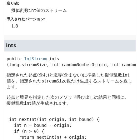
戻り値:
擬似乱数
int
値のストリーム
導入されたバージョン:
1.8
ints
public
IntStream
ints
(long streamSize, int randomNumberOrigin, int randomN
指定された起点(含む)と境界(含まない)に準拠した擬似乱数
int
値を、指定された
streamSize
数だけ生成するストリームを返し
ます。
起点と境界を指定した次のメソッド呼び出しの結果と同様に、
擬似乱数
int
値が生成されます。
 int nextInt(int origin, int bound) {

   int n = bound - origin;

   if (n > 0) {

     return nextInt(n) + origin;
