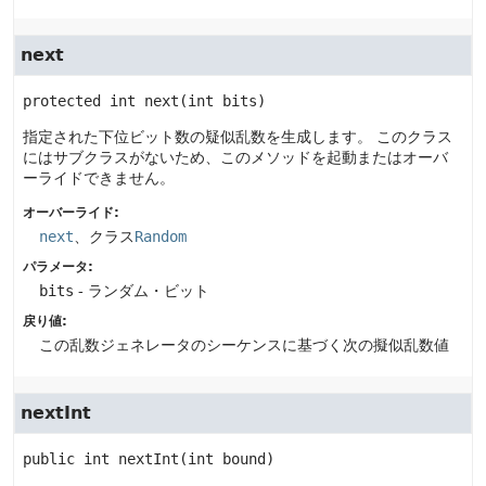
next
protected
int
next
(int bits)
指定された下位ビット数の疑似乱数を生成します。
このクラス
にはサブクラスがないため、このメソッドを起動またはオーバ
ーライドできません。
オーバーライド:
next
、クラス
Random
パラメータ:
bits
- ランダム・ビット
戻り値:
この乱数ジェネレータのシーケンスに基づく次の擬似乱数値
nextInt
public
int
nextInt
(int bound)