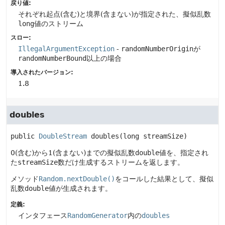
戻り値:
それぞれ起点(含む)と境界(含まない)が指定された、擬似乱数
long
値のストリーム
スロー:
IllegalArgumentException
-
randomNumberOrigin
が
randomNumberBound
以上の場合
導入されたバージョン:
1.8
doubles
public
DoubleStream
doubles
(long streamSize)
0(含む)から1(含まない)までの擬似乱数
double
値を、指定され
た
streamSize
数だけ生成するストリームを返します。
メソッド
Random.nextDouble()
をコールした結果として、擬似
乱数
double
値が生成されます。
定義:
インタフェース
RandomGenerator
内の
doubles