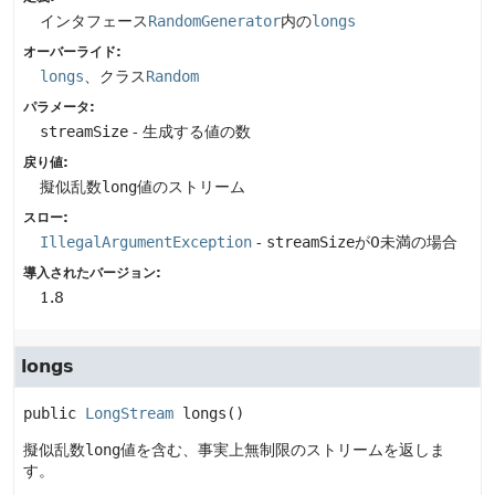
インタフェース
RandomGenerator
内の
longs
オーバーライド:
longs
、クラス
Random
パラメータ:
streamSize
- 生成する値の数
戻り値:
擬似乱数
long
値のストリーム
スロー:
IllegalArgumentException
-
streamSize
が0未満の場合
導入されたバージョン:
1.8
longs
public
LongStream
longs
()
擬似乱数
long
値を含む、事実上無制限のストリームを返しま
す。