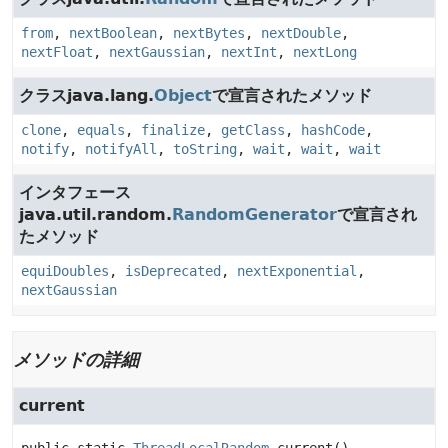
from
,
nextBoolean
,
nextBytes
,
nextDouble
,
nextFloat
,
nextGaussian
,
nextInt
,
nextLong
クラスjava.lang.
Object
で宣言されたメソッド
clone
,
equals
,
finalize
,
getClass
,
hashCode
,
notify
,
notifyAll
,
toString
,
wait
,
wait
,
wait
インタフェース
java.util.random.
RandomGenerator
で宣言され
たメソッド
equiDoubles
,
isDeprecated
,
nextExponential
,
nextGaussian
メソッドの詳細
current
public static
ThreadLocalRandom
current
()