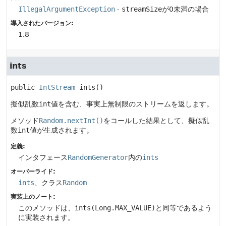
IllegalArgumentException
-
streamSize
が0未満の場合
導入されたバージョン:
1.8
ints
public
IntStream
ints
()
擬似乱数
int
値を含む、事実上無制限のストリームを返します。
メソッド
Random.nextInt()
をコールした結果として、擬似乱
数
int
値が生成されます。
定義:
インタフェース
RandomGenerator
内の
ints
オーバーライド:
ints
、クラス
Random
実装上のノート:
このメソッドは、
ints(Long.MAX_VALUE)
と同等であるよう
に実装されます。