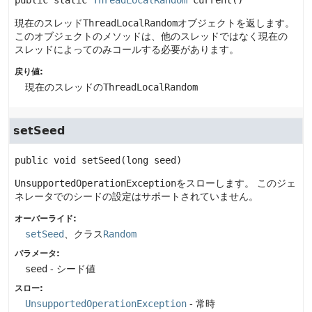
現在のスレッド
ThreadLocalRandom
オブジェクトを返します。
このオブジェクトのメソッドは、他のスレッドではなく現在の
スレッドによってのみコールする必要があります。
戻り値:
現在のスレッドの
ThreadLocalRandom
setSeed
public
void
setSeed
(long seed)
UnsupportedOperationException
をスローします。
このジェ
ネレータでのシードの設定はサポートされていません。
オーバーライド:
setSeed
、クラス
Random
パラメータ:
seed
- シード値
スロー:
UnsupportedOperationException
- 常時