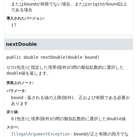
または
bound
が有限でない場合、または
origin
が
bound
以上
である場合
導入されたバージョン:
17
nextDouble
public
double
nextDouble
(double bound)
ゼロ(包含)と指定した境界(除外)の間の擬似乱数的に選択した
double
値を返します。
実装上のノート:
パラメータ:
bound
- 返される値の上限(除外)。
正および有限である必要が
あります
戻り値:
0 (包含)と境界(除外)の間の擬似乱数的に選択した
double
値
スロー:
IllegalArgumentException
-
bound
が正と有限の両方でな