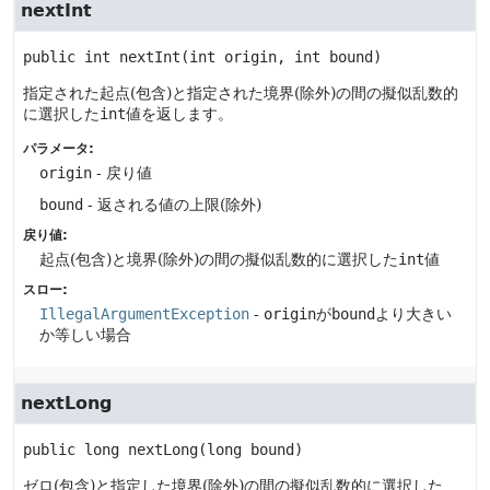
nextInt
public
int
nextInt
(int origin, int bound)
指定された起点(包含)と指定された境界(除外)の間の擬似乱数的
に選択した
int
値を返します。
パラメータ:
origin
- 戻り値
bound
- 返される値の上限(除外)
戻り値:
起点(包含)と境界(除外)の間の擬似乱数的に選択した
int
値
スロー:
IllegalArgumentException
-
origin
が
bound
より大きい
か等しい場合
nextLong
public
long
nextLong
(long bound)
ゼロ(包含)と指定した境界(除外)の間の擬似乱数的に選択した