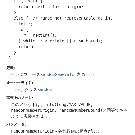
   if (n > 0) {

     return nextInt(n) + origin;

   }

   else {  // range not representable as int

     int r;

     do {

       r = nextInt();

     } while (r < origin || r >= bound);

     return r;

   }

 }
定義:
インタフェース
RandomGenerator
内の
ints
オーバーライド:
ints
、クラス
Random
実装上のノート:
このメソッドは、
ints(Long.MAX_VALUE,
randomNumberOrigin, randomNumberBound)
と同等である
ように実装されます。
パラメータ:
randomNumberOrigin
- 各乱数値の起点(含む)