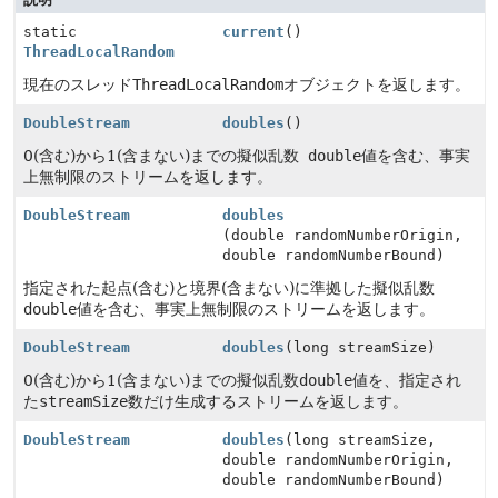
static
current
()
ThreadLocalRandom
現在のスレッド
ThreadLocalRandom
オブジェクトを返します。
DoubleStream
doubles
()
0(含む)から1(含まない)までの擬似乱数
double
値を含む、事実
上無制限のストリームを返します。
DoubleStream
doubles
(double randomNumberOrigin,
double randomNumberBound)
指定された起点(含む)と境界(含まない)に準拠した擬似乱数
double
値を含む、事実上無制限のストリームを返します。
DoubleStream
doubles
(long streamSize)
0(含む)から1(含まない)までの擬似乱数
double
値を、指定され
た
streamSize
数だけ生成するストリームを返します。
DoubleStream
doubles
(long streamSize,
double randomNumberOrigin,
double randomNumberBound)