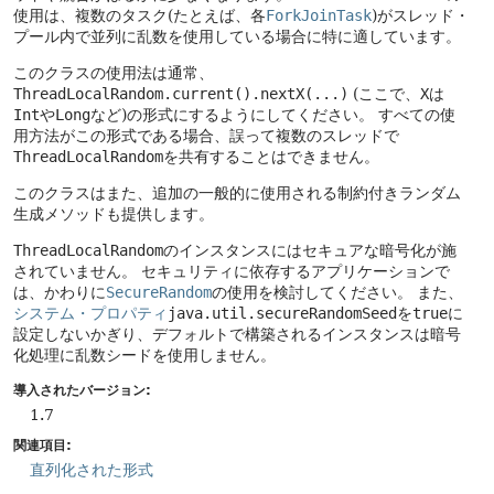
使用は、複数のタスク(たとえば、各
ForkJoinTask
)がスレッド・
プール内で並列に乱数を使用している場合に特に適しています。
このクラスの使用法は通常、
ThreadLocalRandom.current().nextX(...)
(ここで、
X
は
Int
や
Long
など)の形式にするようにしてください。
すべての使
用方法がこの形式である場合、誤って複数のスレッドで
ThreadLocalRandom
を共有することはできません。
このクラスはまた、追加の一般的に使用される制約付きランダム
生成メソッドも提供します。
ThreadLocalRandom
のインスタンスにはセキュアな暗号化が施
されていません。
セキュリティに依存するアプリケーションで
は、かわりに
SecureRandom
の使用を検討してください。
また、
システム・プロパティ
java.util.secureRandomSeed
を
true
に
設定しないかぎり、デフォルトで構築されるインスタンスは暗号
化処理に乱数シードを使用しません。
導入されたバージョン:
1.7
関連項目:
直列化された形式