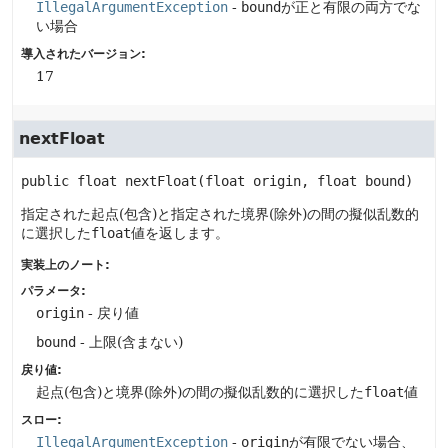
IllegalArgumentException
-
bound
が正と有限の両方でな
い場合
導入されたバージョン:
17
nextFloat
public
float
nextFloat
(float origin, float bound)
指定された起点(包含)と指定された境界(除外)の間の擬似乱数的
に選択した
float
値を返します。
実装上のノート:
パラメータ:
origin
- 戻り値
bound
- 上限(含まない)
戻り値:
起点(包含)と境界(除外)の間の擬似乱数的に選択した
float
値
スロー:
IllegalArgumentException
-
origin
が有限でない場合、