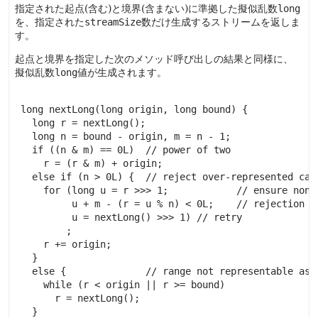
指定された起点(含む)と境界(含まない)に準拠した擬似乱数
long
を、指定された
streamSize
数だけ生成するストリームを返しま
す。
起点と境界を指定した次のメソッド呼び出しの結果と同様に、
擬似乱数
long
値が生成されます。
 long nextLong(long origin, long bound) {

   long r = nextLong();

   long n = bound - origin, m = n - 1;

   if ((n & m) == 0L)  // power of two

     r = (r & m) + origin;

   else if (n > 0L) {  // reject over-represented cand
     for (long u = r >>> 1;            // ensure nonne
          u + m - (r = u % n) < 0L;    // rejection ch
          u = nextLong() >>> 1) // retry

         ;

     r += origin;

   }

   else {              // range not representable as l
     while (r < origin || r >= bound)

       r = nextLong();

   }
