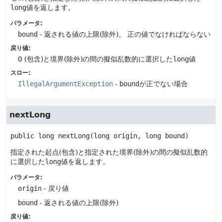
long
値を返します。
パラメータ:
bound
- 返される値の上限(除外)。
正の値でなければならない
戻り値:
0 (包含)と境界(除外)の間の擬似乱数的に選択した
long
値
スロー:
IllegalArgumentException
-
bound
が正でない場合
nextLong
public
long
nextLong
(long origin, long bound)
指定された起点(包含)と指定された境界(除外)の間の擬似乱数的
に選択した
long
値を返します。
パラメータ:
origin
- 戻り値
bound
- 返される値の上限(除外)
戻り値: