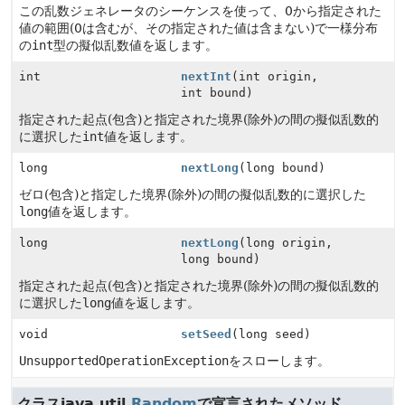
この乱数ジェネレータのシーケンスを使って、0から指定された
値の範囲(0は含むが、その指定された値は含まない)で一様分布
の
int
型の擬似乱数値を返します。
int
nextInt
(int origin,
int bound)
指定された起点(包含)と指定された境界(除外)の間の擬似乱数的
に選択した
int
値を返します。
long
nextLong
(long bound)
ゼロ(包含)と指定した境界(除外)の間の擬似乱数的に選択した
long
値を返します。
long
nextLong
(long origin,
long bound)
指定された起点(包含)と指定された境界(除外)の間の擬似乱数的
に選択した
long
値を返します。
void
setSeed
(long seed)
UnsupportedOperationException
をスローします。
クラスjava.util.
Random
で宣言されたメソッド