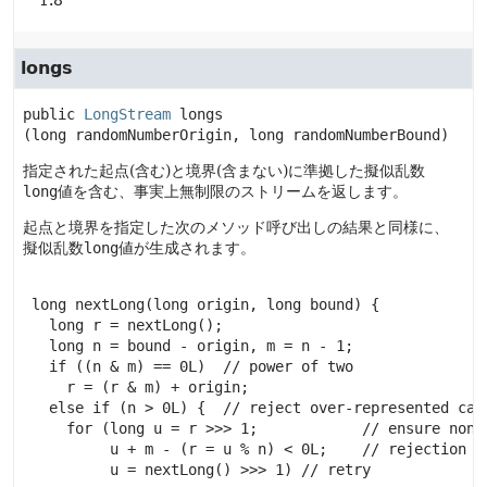
longs
public
LongStream
longs
(long randomNumberOrigin, long randomNumberBound)
指定された起点(含む)と境界(含まない)に準拠した擬似乱数
long
値を含む、事実上無制限のストリームを返します。
起点と境界を指定した次のメソッド呼び出しの結果と同様に、
擬似乱数
long
値が生成されます。
 long nextLong(long origin, long bound) {

   long r = nextLong();

   long n = bound - origin, m = n - 1;

   if ((n & m) == 0L)  // power of two

     r = (r & m) + origin;

   else if (n > 0L) {  // reject over-represented cand
     for (long u = r >>> 1;            // ensure nonne
          u + m - (r = u % n) < 0L;    // rejection ch
          u = nextLong() >>> 1) // retry
