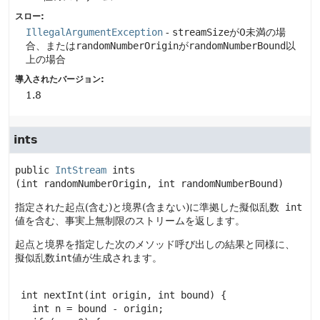
スロー:
IllegalArgumentException
-
streamSize
が0未満の場
合、または
randomNumberOrigin
が
randomNumberBound
以
上の場合
導入されたバージョン:
1.8
ints
public
IntStream
ints
(int randomNumberOrigin, int randomNumberBound)
指定された起点(含む)と境界(含まない)に準拠した擬似乱数
int
値を含む、事実上無制限のストリームを返します。
起点と境界を指定した次のメソッド呼び出しの結果と同様に、
擬似乱数
int
値が生成されます。
 int nextInt(int origin, int bound) {

   int n = bound - origin;
