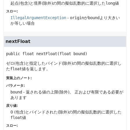
起点(包含)と境界(除外)の間の擬似乱数的に選択した
long
値
スロー:
IllegalArgumentException
-
origin
が
bound
より大きい
か等しい場合
nextFloat
public
float
nextFloat
(float bound)
ゼロ(包含)と指定したバインド(除外)の間の擬似乱数的に選択し
た
float
値を返します。
実装上のノート:
パラメータ:
bound
- 返される値の上限(除外)。
正および有限である必要が
あります
戻り値:
0 (包含)とバインドされた(除外)の間の擬似乱数的に選択した
float
値
スロー: