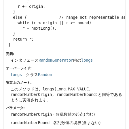
         ;

     r += origin;

   }

   else {              // range not representable as l
     while (r < origin || r >= bound)

       r = nextLong();

   }

   return r;

 }
定義:
インタフェース
RandomGenerator
内の
longs
オーバーライド:
longs
、クラス
Random
実装上のノート:
このメソッドは、
longs(Long.MAX_VALUE,
randomNumberOrigin, randomNumberBound)
と同等である
ように実装されます。
パラメータ:
randomNumberOrigin
- 各乱数値の起点(含む)
randomNumberBound
- 各乱数値の境界(含まない)