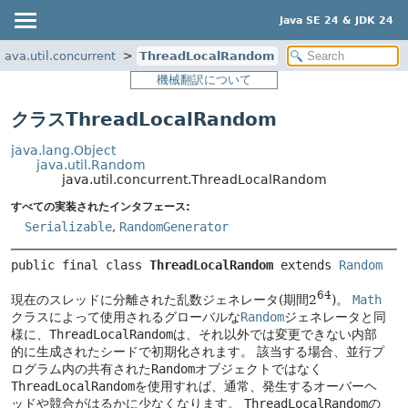
Java SE 24 & JDK 24
java.util.concurrent
ThreadLocalRandom
機械翻訳について
クラスThreadLocalRandom
java.lang.Object
java.util.Random
java.util.concurrent.ThreadLocalRandom
すべての実装されたインタフェース:
Serializable
,
RandomGenerator
public final class 
ThreadLocalRandom
extends 
Random
64
現在のスレッドに分離された乱数ジェネレータ(期間2
)。
Math
クラスによって使用されるグローバルな
Random
ジェネレータと同
様に、
ThreadLocalRandom
は、それ以外では変更できない内部
的に生成されたシードで初期化されます。
該当する場合、並行プ
ログラム内の共有された
Random
オブジェクトではなく
ThreadLocalRandom
を使用すれば、通常、発生するオーバーヘ
ッドや競合がはるかに少なくなります。
ThreadLocalRandom
の