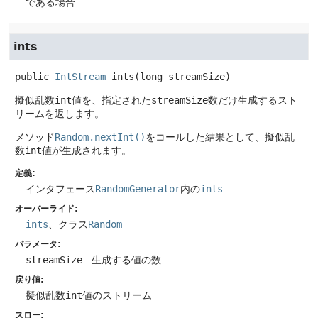
である場合
ints
public
IntStream
ints
(long streamSize)
擬似乱数
int
値を、指定された
streamSize
数だけ生成するスト
リームを返します。
メソッド
Random.nextInt()
をコールした結果として、擬似乱
数
int
値が生成されます。
定義:
インタフェース
RandomGenerator
内の
ints
オーバーライド:
ints
、クラス
Random
パラメータ:
streamSize
- 生成する値の数
戻り値:
擬似乱数
int
値のストリーム
スロー: