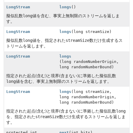
LongStream
longs
()
擬似乱数
long
値を含む、事実上無制限のストリームを返しま
す。
LongStream
longs
(long streamSize)
擬似乱数
long
値を、指定された
streamSize
数だけ生成するス
トリームを返します。
LongStream
longs
(long randomNumberOrigin,
long randomNumberBound)
指定された起点(含む)と境界(含まない)に準拠した擬似乱数
long
値を含む、事実上無制限のストリームを返します。
LongStream
longs
(long streamSize,
long randomNumberOrigin,
long randomNumberBound)
指定された起点(含む)と境界(含まない)に準拠した擬似乱数
long
を、指定された
streamSize
数だけ生成するストリームを返しま
す。
protected int
next
(int bits)