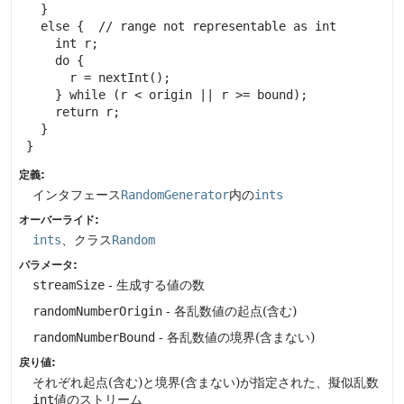
   }

   else {  // range not representable as int

     int r;

     do {

       r = nextInt();

     } while (r < origin || r >= bound);

     return r;

   }

 }
定義:
インタフェース
RandomGenerator
内の
ints
オーバーライド:
ints
、クラス
Random
パラメータ:
streamSize
- 生成する値の数
randomNumberOrigin
- 各乱数値の起点(含む)
randomNumberBound
- 各乱数値の境界(含まない)
戻り値:
それぞれ起点(含む)と境界(含まない)が指定された、擬似乱数
int
値のストリーム