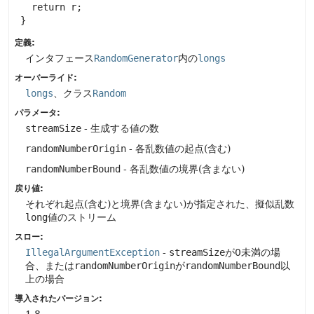
   return r;

 }
定義:
インタフェース
RandomGenerator
内の
longs
オーバーライド:
longs
、クラス
Random
パラメータ:
streamSize
- 生成する値の数
randomNumberOrigin
- 各乱数値の起点(含む)
randomNumberBound
- 各乱数値の境界(含まない)
戻り値:
それぞれ起点(含む)と境界(含まない)が指定された、擬似乱数
long
値のストリーム
スロー:
IllegalArgumentException
-
streamSize
が0未満の場
合、または
randomNumberOrigin
が
randomNumberBound
以
上の場合
導入されたバージョン:
1.8