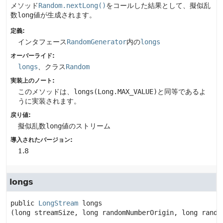
メソッド
Random.nextLong()
をコールした結果として、擬似乱
数
long
値が生成されます。
定義:
インタフェース
RandomGenerator
内の
longs
オーバーライド:
longs
、クラス
Random
実装上のノート:
このメソッドは、
longs(Long.MAX_VALUE)
と同等であるよ
うに実装されます。
戻り値:
擬似乱数
long
値のストリーム
導入されたバージョン:
1.8
longs
public
LongStream
longs
(long streamSize, long randomNumberOrigin, long rando