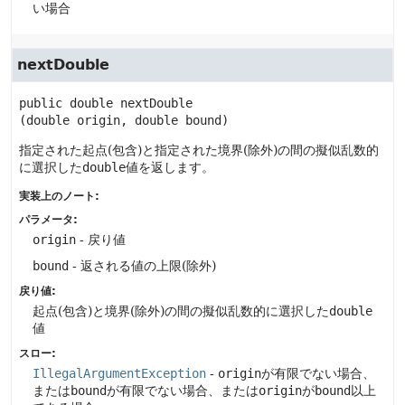
い場合
nextDouble
public
double
nextDouble
(double origin, double bound)
指定された起点(包含)と指定された境界(除外)の間の擬似乱数的
に選択した
double
値を返します。
実装上のノート:
パラメータ:
origin
- 戻り値
bound
- 返される値の上限(除外)
戻り値:
起点(包含)と境界(除外)の間の擬似乱数的に選択した
double
値
スロー:
IllegalArgumentException
-
origin
が有限でない場合、
または
bound
が有限でない場合、または
origin
が
bound
以上