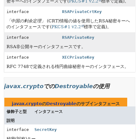
密キーへのインタフェースです(
PKCS#1 v2.2
標準で定義)。
interface
RSAPrivateCrtKey
「中国の剰余定理」
(CRT)情報の値を使用したRSA秘密キーへ
のインタフェースです(
PKCS#1 v2.2
標準で定義)。
interface
RSAPrivateKey
RSA非公開キーのインタフェースです。
interface
XECPrivateKey
RFC 7748で定義される楕円曲線秘密キーのインタフェース。
javax.crypto
での
Destroyable
の使用
javax.crypto
の
Destroyable
のサブインタフェース
修飾子と型
インタフェース
説明
interface
SecretKey
秘密(対称)キー。