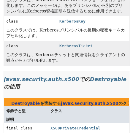
化します。このメッセージは、あるプリンシパルから別のプリ
ンシパルにKerberos資格証明を送信するために使用できます。
class
KerberosKey
このクラスでは、Kerberosプリンシパルの長期の秘密キーをカ
プセル化します。
class
KerberosTicket
このクラスは、Kerberosチケットと関連情報をクライアントの
観点からカプセル化します。
javax.security.auth.x500
での
Destroyable
の使用
Destroyable
を実装する
javax.security.auth.x500
のクラ
修飾子と型
クラス
説明
final class
X500PrivateCredential