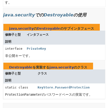
す。
java.security
での
Destroyable
の使用
java.security
の
Destroyable
のサブインタフェース
修飾子と型
インタフェース
説明
interface
PrivateKey
非公開キーです。
Destroyable
を実装する
java.security
のクラス
修飾子と型
クラス
説明
static class
KeyStore.PasswordProtection
ProtectionParameter
のパスワードベースの実装です。