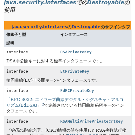
java.security.interfaces
での
Destroyable
の
使用
java.security.interfaces
の
Destroyable
のサブインタフェ
修飾子と型
インタフェース
説明
interface
DSAPrivateKey
DSA非公開キーに対する標準インタフェースです。
interface
ECPrivateKey
楕円曲線(EC)非公開キーのインタフェースです。
interface
EdECPrivateKey
「RFC 8032: エドワーズ曲線デジタル・シグネチャ・アルゴ
リズム(EdDSA)」
で定義されている楕円曲線秘密キーのイン
タフェースです。
interface
RSAMultiPrimePrivateCrtKey
「中国の剰余定理」
(CRT)情報の値を使用したRSA複数試行秘