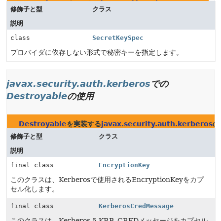
修飾子と型
クラス
説明
class
SecretKeySpec
プロバイダに依存しない形式で秘密キーを指定します。
javax.security.auth.kerberos
での
Destroyable
の使用
Destroyable
を実装する
javax.security.auth.kerberos
の
修飾子と型
クラス
説明
final class
EncryptionKey
このクラスは、Kerberosで使用されるEncryptionKeyをカプ
セル化します。
final class
KerberosCredMessage
このクラスは、Kerberos 5 KRB_CREDメッセージをカプセル