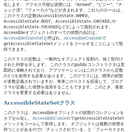
化します。
アクセス可能な状態には、"Armed"、"ビジー"、"チ
ェック済"、"フォーカス"などが含まれます。これらのロールは、
このクラスの定数(
AccessibleState.ARMED,
AccessibleState.BUSY, AccessibleState.CHECKED,
や
AccessibleState.FOCUSED
など)によって識別されます。
Accessibleオブジェクトのすべての状態の合計は、
AccessibleStateSet
と呼ばれ、
AccessibleContext
で
getAccessibleStateSet
メソッドをコールすることによって取
得できます。
このクラスの定数は、一般的なオブジェクト役割の、強く型付け
された列挙を示します。
このクラスのpublicコンストラクタは意
図的に省略されており、アプリケーションはこのクラスから定数
の1つを使用する必要があります。
このクラスには、標準の状態
が多数定義されていますが、将来このリストを拡張して、プログ
ラマが定義した状態を追加することもできます。このとき、基底
クラスを変更する必要はありません。
AccessibleStateSetクラス
このクラスは、Accessibleオブジェクトの状態のコレクションを
カプセル化し、
AccessibleContext
で
getAccessibleStateSet
メソッドをコールして取得します。
オブジェクトは複数の状態を
持つことがあるので(「チェックされている」と「フォーカスされ