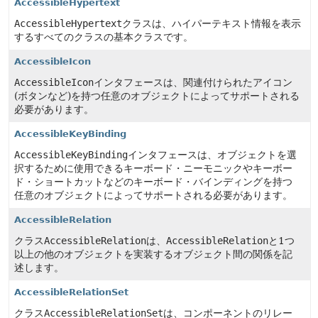
AccessibleHypertext
AccessibleHypertext
クラスは、ハイパーテキスト情報を表示
するすべてのクラスの基本クラスです。
AccessibleIcon
AccessibleIcon
インタフェースは、関連付けられたアイコン
(ボタンなど)を持つ任意のオブジェクトによってサポートされる
必要があります。
AccessibleKeyBinding
AccessibleKeyBinding
インタフェースは、オブジェクトを選
択するために使用できるキーボード・ニーモニックやキーボー
ド・ショートカットなどのキーボード・バインディングを持つ
任意のオブジェクトによってサポートされる必要があります。
AccessibleRelation
クラス
AccessibleRelation
は、
AccessibleRelation
と1つ
以上の他のオブジェクトを実装するオブジェクト間の関係を記
述します。
AccessibleRelationSet
クラス
AccessibleRelationSet
は、コンポーネントのリレー