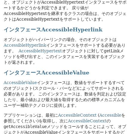
と、オブジェクトがAccessibleHypertextインタフェースをサポ
ートするかどうかを判定できます。
戻り値が
AccessibleHypertextを継承するクラスの場合は、そのオブジェ
クトはAccessibleHypertextをサポートしています。
インタフェースAccessibleHyperlink
オブジェクトがハイパーリンクの場合、そのオブジェクトは
AccessibleHyperlink
インタフェースをサポートする必要があり
ます。
AccessibleHypertext
オブジェクトに対してgetLinkメ
ソッドを呼び出すと、このインタフェースを実装するオブジェク
トが返されます。
インタフェースAccessibleValue
AccessibleValue
インタフェースは、数値をサポートするすべて
のオブジェクト(スクロール・バーなど)によってサポートされる
必要があります。
このインタフェースは、数値を判定および設定
したり、最小値および最大値を取得するための標準メカニズムを
ユーザー補助テクノロジに提供します。
アプリケーションは、最初に
AccessibleContext
(
Accessible
を
参照してください)を取得し、次に
AccessibleContext
の
getAccessibleValue
メソッドをコールすることによって、オブ
ジェクトがAccessibleValueインタフェースをサポートするかど