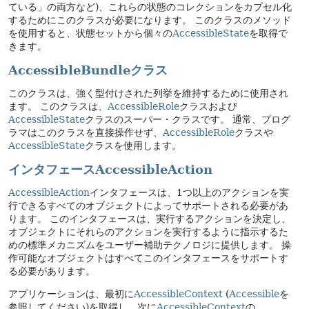
ている」の両方など)、これらの状態のコレクションをカプセル化
するためにこのクラスが必要になります。
このクラスのメソッド
を使用すると、状態セットから個々の
AccessibleState
を取得で
きます。
AccessibleBundleクラス
このクラスは、強く型付けされた列挙を維持するために使用され
ます。
このクラスは、
AccessibleRole
クラスおよび
AccessibleState
クラスのスーパー・クラスです。
通常、プログ
ラマはこのクラスを直接操作せず、
AccessibleRole
クラスや
AccessibleState
クラスを使用します。
インタフェースAccessibleAction
AccessibleAction
インタフェースは、1つ以上のアクションを実
行できるすべてのオブジェクトによってサポートされる必要があ
ります。
このインタフェースは、実行するアクションを決定し、
オブジェクトにそれらのアクションを実行するように指示するた
めの標準メカニズムをユーザー補助テクノロジに提供します。
操
作可能なオブジェクトはすべてこのインタフェースをサポートす
る必要があります。
アプリケーションは、最初に
AccessibleContext
(
Accessible
を
参照してください)を取得し、次に
AccessibleContext
の