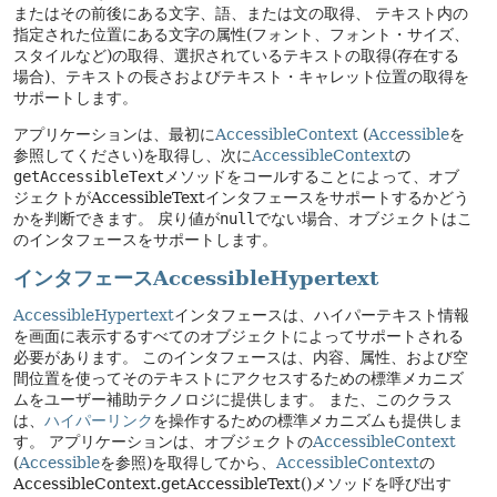
またはその前後にある文字、語、または文の取得、
テキスト内の
指定された位置にある文字の属性(フォント、フォント・サイズ、
スタイルなど)の取得、選択されているテキストの取得(存在する
場合)、テキストの長さおよびテキスト・キャレット位置の取得を
サポートします。
アプリケーションは、最初に
AccessibleContext
(
Accessible
を
参照してください)を取得し、次に
AccessibleContext
の
getAccessibleText
メソッドをコールすることによって、オブ
ジェクトがAccessibleTextインタフェースをサポートするかどう
かを判断できます。
戻り値が
null
でない場合、オブジェクトはこ
のインタフェースをサポートします。
インタフェースAccessibleHypertext
AccessibleHypertext
インタフェースは、ハイパーテキスト情報
を画面に表示するすべてのオブジェクトによってサポートされる
必要があります。
このインタフェースは、内容、属性、および空
間位置を使ってそのテキストにアクセスするための標準メカニズ
ムをユーザー補助テクノロジに提供します。
また、このクラス
は、
ハイパーリンク
を操作するための標準メカニズムも提供しま
す。
アプリケーションは、オブジェクトの
AccessibleContext
(
Accessible
を参照)を取得してから、
AccessibleContext
の
AccessibleContext.getAccessibleText()メソッドを呼び出す