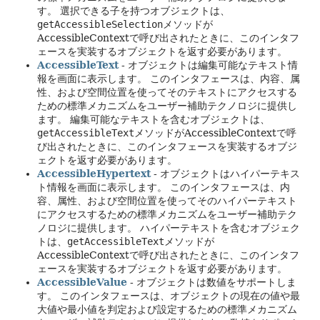
す。
選択できる子を持つオブジェクトは、
getAccessibleSelection
メソッドが
AccessibleContextで呼び出されたときに、このインタフ
ェースを実装するオブジェクトを返す必要があります。
AccessibleText
- オブジェクトは編集可能なテキスト情
報を画面に表示します。
このインタフェースは、内容、属
性、および空間位置を使ってそのテキストにアクセスする
ための標準メカニズムをユーザー補助テクノロジに提供し
ます。
編集可能なテキストを含むオブジェクトは、
getAccessibleText
メソッドがAccessibleContextで呼
び出されたときに、このインタフェースを実装するオブジ
ェクトを返す必要があります。
AccessibleHypertext
- オブジェクトはハイパーテキス
ト情報を画面に表示します。
このインタフェースは、内
容、属性、および空間位置を使ってそのハイパーテキスト
にアクセスするための標準メカニズムをユーザー補助テク
ノロジに提供します。
ハイパーテキストを含むオブジェク
トは、
getAccessibleText
メソッドが
AccessibleContextで呼び出されたときに、このインタフ
ェースを実装するオブジェクトを返す必要があります。
AccessibleValue
- オブジェクトは数値をサポートしま
す。
このインタフェースは、オブジェクトの現在の値や最
大値や最小値を判定および設定するための標準メカニズム