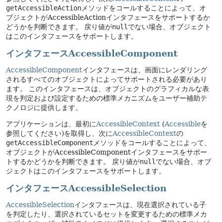
getAccessibleAction
メソッドをコールすることによって、オ
ブジェクトがAccessibleActionインタフェースをサポートするか
どうかを判断できます。
戻り値が
null
でない場合、オブジェクト
はこのインタフェースをサポートします。
インタフェースAccessibleComponent
AccessibleComponent
インタフェースは、画面にレンダリング
されるすべてのオブジェクトによってサポートされる必要があり
ます。
このインタフェースは、オブジェクトのグラフィカルな表
現を判定および設定するための標準メカニズムをユーザー補助テ
クノロジに提供します。
アプリケーションは、最初に
AccessibleContext
(
Accessible
を
参照してください)を取得し、次に
AccessibleContext
の
getAccessibleComponent
メソッドをコールすることによって、
オブジェクトがAccessibleComponentインタフェースをサポー
トするかどうかを判断できます。
戻り値が
null
でない場合、オブ
ジェクトはこのインタフェースをサポートします。
インタフェースAccessibleSelection
AccessibleSelection
インタフェースは、現在選択されている子
を判定したり、選択されているセットを変更するための標準メカ