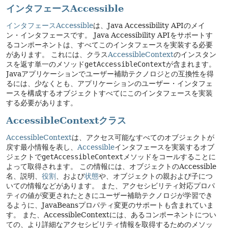
インタフェースAccessible
インタフェースAccessible
は、Java Accessibility APIのメイ
ン・インタフェースです。
Java Accessibility APIをサポートす
るコンポーネントは、すべてこのインタフェースを実装する必要
があります。
これには、クラス
AccessibleContext
のインスタン
スを返す単一のメソッド
getAccessibleContext
が含まれます。
Javaアプリケーションでユーザー補助テクノロジとの互換性を得
るには、少なくとも、アプリケーションのユーザー・インタフェ
ースを構成するオブジェクトすべてにこのインタフェースを実装
する必要があります。
AccessibleContextクラス
AccessibleContext
は、アクセス可能なすべてのオブジェクトが
戻す最小情報を表し、
Accessible
インタフェースを実装するオブ
ジェクトで
getAccessibleContext
メソッドをコールすることに
よって取得されます。
この情報には、オブジェクトのAccessible
名、説明、
役割
、および
状態
や、オブジェクトの親および子につ
いての情報などがあります。
また、アクセシビリティ対応プロパ
ティの値が変更されたときにユーザー補助テクノロジが学習でき
るように、JavaBeansプロパティ変更のサポートも含まれていま
す。
また、AccessibleContextには、あるコンポーネントについ
ての、より詳細なアクセシビリティ情報を取得するためのメソッ