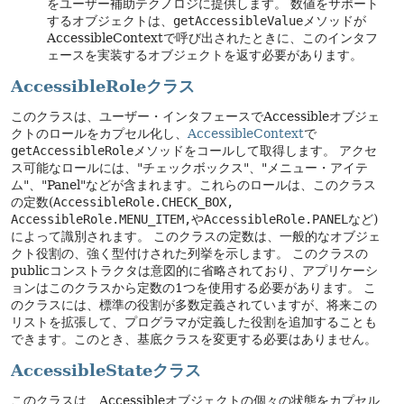
をユーザー補助テクノロジに提供します。
数値をサポート
するオブジェクトは、
getAccessibleValue
メソッドが
AccessibleContextで呼び出されたときに、このインタフ
ェースを実装するオブジェクトを返す必要があります。
AccessibleRoleクラス
このクラスは、ユーザー・インタフェースでAccessibleオブジェ
クトのロールをカプセル化し、
AccessibleContext
で
getAccessibleRole
メソッドをコールして取得します。
アクセ
ス可能なロールには、"チェックボックス"、"メニュー・アイテ
ム"、"Panel"などが含まれます。これらのロールは、このクラス
の定数(
AccessibleRole.CHECK_BOX,
AccessibleRole.MENU_ITEM,
や
AccessibleRole.PANEL
など)
によって識別されます。
このクラスの定数は、一般的なオブジェ
クト役割の、強く型付けされた列挙を示します。
このクラスの
publicコンストラクタは意図的に省略されており、アプリケーシ
ョンはこのクラスから定数の1つを使用する必要があります。
こ
のクラスには、標準の役割が多数定義されていますが、将来この
リストを拡張して、プログラマが定義した役割を追加することも
できます。このとき、基底クラスを変更する必要はありません。
AccessibleStateクラス
このクラスは、Accessibleオブジェクトの個々の状態をカプセル