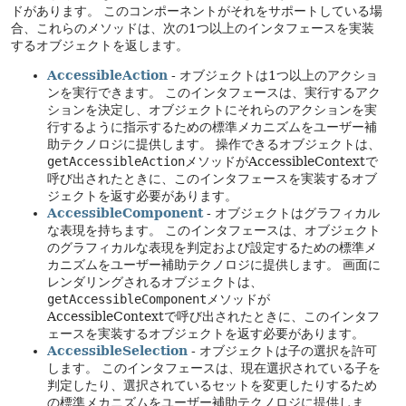
ドがあります。
このコンポーネントがそれをサポートしている場
合、これらのメソッドは、次の1つ以上のインタフェースを実装
するオブジェクトを返します。
AccessibleAction
- オブジェクトは1つ以上のアクショ
ンを実行できます。
このインタフェースは、実行するアク
ションを決定し、オブジェクトにそれらのアクションを実
行するように指示するための標準メカニズムをユーザー補
助テクノロジに提供します。
操作できるオブジェクトは、
getAccessibleAction
メソッドがAccessibleContextで
呼び出されたときに、このインタフェースを実装するオブ
ジェクトを返す必要があります。
AccessibleComponent
- オブジェクトはグラフィカル
な表現を持ちます。
このインタフェースは、オブジェクト
のグラフィカルな表現を判定および設定するための標準メ
カニズムをユーザー補助テクノロジに提供します。
画面に
レンダリングされるオブジェクトは、
getAccessibleComponent
メソッドが
AccessibleContextで呼び出されたときに、このインタフ
ェースを実装するオブジェクトを返す必要があります。
AccessibleSelection
- オブジェクトは子の選択を許可
します。
このインタフェースは、現在選択されている子を
判定したり、選択されているセットを変更したりするため
の標準メカニズムをユーザー補助テクノロジに提供しま