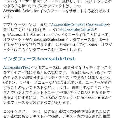
ニズムをユーザー補助テクノロジに提供します。
選択することが
できる子を持つすべてのオブジェクトは、この
AccessibleSelectionインタフェースをサポートする必要があり
ます。
アプリケーションは、最初に
AccessibleContext
(
Accessible
を
参照してください)を取得し、次に
AccessibleContext
の
getAccessibleSelection
メソッドをコールすることによって、
オブジェクトがAccessibleSelectionインタフェースをサポート
するかどうかを判断できます。
戻り値が
null
でない場合、オブジ
ェクトはこのインタフェースをサポートします。
インタフェースAccessibleText
AccessibleText
インタフェースは、編集可能なリッチ・テキスト
をアクセス可能にするための規約です。
画面に表示されるすべて
のテキストが編集可能なリッチ・テキストであるとは限りません
(ボタン、ラベル、メニューなどに含まれている、ユーザーが操作
することのないテキストなど)。
ただし、編集可能なテキストを
含んでいるオブジェクトをユーザー補助テクノロジと相互運用で
きるようにするには、これらのオブジェクトにAccessibleTextイ
ンタフェースを実装する必要があります。
このインタフェースは、ピクセル座標間の移動や指定されたピク
セル座標にあるテキストへの移動、テキスト内の指定された位置