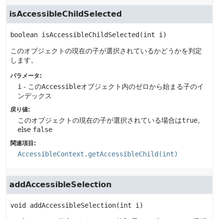
isAccessibleChildSelected
boolean
isAccessibleChildSelected
(int i)
このオブジェクトの現在の子が選択されているかどうかを判定
します。
パラメータ:
i
- この
Accessible
オブジェクト内のゼロから始まる子のイ
ンデックス
戻り値:
このオブジェクトの現在の子が選択されている場合は
true
。
else
false
関連項目:
AccessibleContext.getAccessibleChild(int)
addAccessibleSelection
void
addAccessibleSelection
(int i)