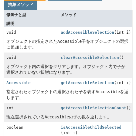
抽象メソッド
修飾子と型
メソッド
説明
void
addAccessibleSelection
(int i)
オブジェクトの指定された
Accessible
子をオブジェクトの選択
に追加します。
void
clearAccessibleSelection
()
オブジェクト内の選択をクリアします。オブジェクト内で子が
選択されていない状態になります。
Accessible
getAccessibleSelection
(int i)
指定されたオブジェクトの選択された子を表す
Accessible
を返
します。
int
getAccessibleSelectionCount
()
現在選択されている
Accessible
の子の数を返します。
boolean
isAccessibleChildSelected
(int i)