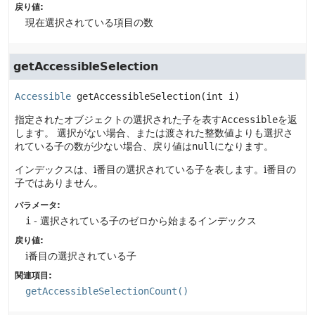
戻り値:
現在選択されている項目の数
getAccessibleSelection
Accessible
getAccessibleSelection
(int i)
指定されたオブジェクトの選択された子を表す
Accessible
を返
します。
選択がない場合、または渡された整数値よりも選択さ
れている子の数が少ない場合、戻り値は
null
になります。
インデックスは、i番目の選択されている子を表します。i番目の
子ではありません。
パラメータ:
i
- 選択されている子のゼロから始まるインデックス
戻り値:
i番目の選択されている子
関連項目:
getAccessibleSelectionCount()