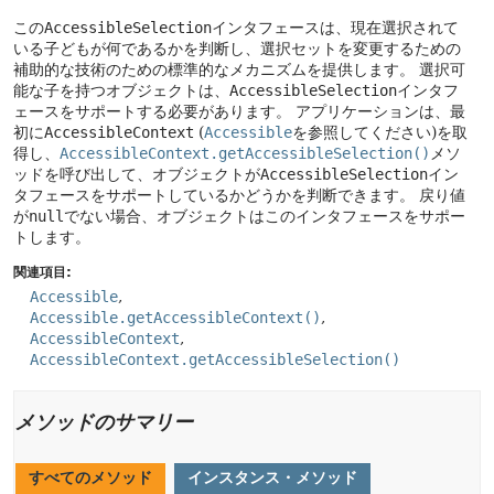
この
AccessibleSelection
インタフェースは、現在選択されて
いる子どもが何であるかを判断し、選択セットを変更するための
補助的な技術のための標準的なメカニズムを提供します。
選択可
能な子を持つオブジェクトは、
AccessibleSelection
インタフ
ェースをサポートする必要があります。
アプリケーションは、最
初に
AccessibleContext
(
Accessible
を参照してください)を取
得し、
AccessibleContext.getAccessibleSelection()
メソ
ッドを呼び出して、オブジェクトが
AccessibleSelection
イン
タフェースをサポートしているかどうかを判断できます。
戻り値
が
null
でない場合、オブジェクトはこのインタフェースをサポー
トします。
関連項目:
Accessible
Accessible.getAccessibleContext()
AccessibleContext
AccessibleContext.getAccessibleSelection()
メソッドのサマリー
すべてのメソッド
インスタンス・メソッド