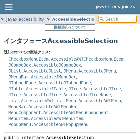
Java SE 24 & JDK 24
javax.accessibility
AccessibleSelection
機械翻訳について
インタフェースAccessibleSelection
既知のすべての実装クラス:
CheckboxMenuItem.AccessibleAWTCheckboxMenuItem
,
JComboBox.AccessibleJComboBox
,
JList.AccessibleJList
,
JMenu.AccessibleJMenu
,
JMenuBar.AccessibleJMenuBar
,
JTabbedPane.AccessibleJTabbedPane
,
JTable.AccessibleJTable
,
JTree.AccessibleJTree
,
JTree.AccessibleJTree.AccessibleJTreeNode
,
List.AccessibleAWTList
,
Menu.AccessibleAWTMenu
,
MenuBar.AccessibleAWTMenuBar
,
MenuComponent.AccessibleAWTMenuComponent
,
MenuItem.AccessibleAWTMenuItem
,
PopupMenu.AccessibleAWTPopupMenu
public interface 
AccessibleSelection