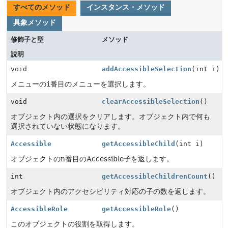
すべてのメソッド
インスタンス・メソッド
具象メソッド
修飾子と型
メソッド
説明
void
addAccessibleSelection
(int i)
メニューの
i
番目のメニューを選択します。
void
clearAccessibleSelection
()
オブジェクト内の選択をクリアします。オブジェクト内で何も
選択されていない状態になります。
Accessible
getAccessibleChild
(int i)
オブジェクトのn番目のAccessible子を返します。
int
getAccessibleChildrenCount
()
オブジェクト内のアクセシビリティ対応の子の数を返します。
AccessibleRole
getAccessibleRole
()
このオブジェクトの役割を取得します。