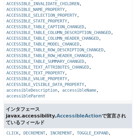
ACCESSIBLE_INVALIDATE_CHILDREN
,
ACCESSIBLE_NAME_PROPERTY
,
ACCESSIBLE_SELECTION_PROPERTY
,
ACCESSIBLE_STATE_PROPERTY
,
ACCESSIBLE_TABLE_CAPTION_CHANGED
,
ACCESSIBLE_TABLE_COLUMN_DESCRIPTION_CHANGED
,
ACCESSIBLE_TABLE_COLUMN_HEADER_CHANGED
,
ACCESSIBLE_TABLE_MODEL_CHANGED
,
ACCESSIBLE_TABLE_ROW_DESCRIPTION_CHANGED
,
ACCESSIBLE_TABLE_ROW_HEADER_CHANGED
,
ACCESSIBLE_TABLE_SUMMARY_CHANGED
,
ACCESSIBLE_TEXT_ATTRIBUTES_CHANGED
,
ACCESSIBLE_TEXT_PROPERTY
,
ACCESSIBLE_VALUE_PROPERTY
,
ACCESSIBLE_VISIBLE_DATA_PROPERTY
,
accessibleDescription
,
accessibleName
,
accessibleParent
インタフェース
javax.accessibility.
AccessibleAction
で宣言され
ているフィールド
CLICK
,
DECREMENT
,
INCREMENT
,
TOGGLE_EXPAND
,