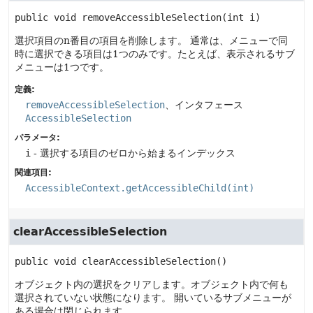
public
void
removeAccessibleSelection
(int i)
選択項目のn番目の項目を削除します。
通常は、メニューで同
時に選択できる項目は1つのみです。たとえば、表示されるサブ
メニューは1つです。
定義:
removeAccessibleSelection
、インタフェース
AccessibleSelection
パラメータ:
i
- 選択する項目のゼロから始まるインデックス
関連項目:
AccessibleContext.getAccessibleChild(int)
clearAccessibleSelection
public
void
clearAccessibleSelection
()
オブジェクト内の選択をクリアします。オブジェクト内で何も
選択されていない状態になります。
開いているサブメニューが
ある場合は閉じられます。