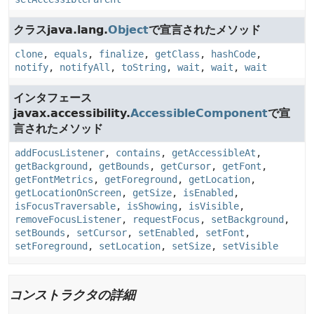
クラスjava.lang.
Object
で宣言されたメソッド
clone
,
equals
,
finalize
,
getClass
,
hashCode
,
notify
,
notifyAll
,
toString
,
wait
,
wait
,
wait
インタフェース
javax.accessibility.
AccessibleComponent
で宣
言されたメソッド
addFocusListener
,
contains
,
getAccessibleAt
,
getBackground
,
getBounds
,
getCursor
,
getFont
,
getFontMetrics
,
getForeground
,
getLocation
,
getLocationOnScreen
,
getSize
,
isEnabled
,
isFocusTraversable
,
isShowing
,
isVisible
,
removeFocusListener
,
requestFocus
,
setBackground
,
setBounds
,
setCursor
,
setEnabled
,
setFont
,
setForeground
,
setLocation
,
setSize
,
setVisible
コンストラクタの詳細