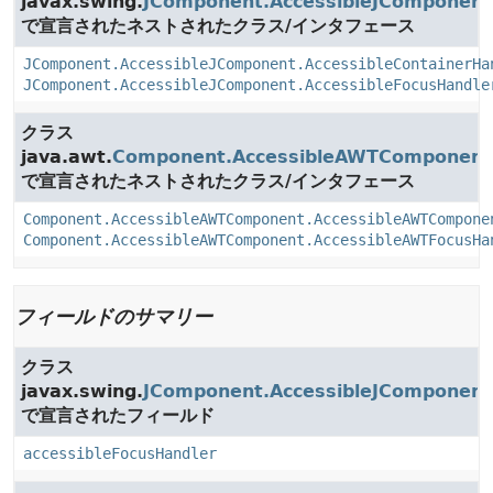
javax.swing.
JComponent.AccessibleJComponent
で宣言されたネストされたクラス/インタフェース
JComponent.AccessibleJComponent.AccessibleContainerHa
JComponent.AccessibleJComponent.AccessibleFocusHandle
クラス
java.awt.
Component.AccessibleAWTComponent
で宣言されたネストされたクラス/インタフェース
Component.AccessibleAWTComponent.AccessibleAWTCompone
Component.AccessibleAWTComponent.AccessibleAWTFocusHa
フィールドのサマリー
クラス
javax.swing.
JComponent.AccessibleJComponent
で宣言されたフィールド
accessibleFocusHandler