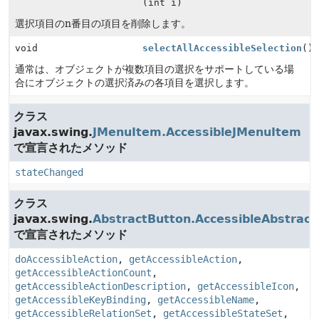
(int i)
選択項目のn番目の項目を削除します。
void
selectAllAccessibleSelection
()
通常は、オブジェクトが複数項目の選択をサポートしている場
合にオブジェクトの選択済みの各項目を選択します。
クラス
javax.swing.
JMenuItem.AccessibleJMenuItem
で宣言されたメソッド
stateChanged
クラス
javax.swing.
AbstractButton.AccessibleAbstract
で宣言されたメソッド
doAccessibleAction
,
getAccessibleAction
,
getAccessibleActionCount
,
getAccessibleActionDescription
,
getAccessibleIcon
,
getAccessibleKeyBinding
,
getAccessibleName
,
getAccessibleRelationSet
,
getAccessibleStateSet
,