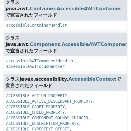
クラス
java.awt.
Container.AccessibleAWTContainer
で宣言されたフィールド
accessibleContainerHandler
クラス
java.awt.
Component.AccessibleAWTComponent
で宣言されたフィールド
accessibleAWTComponentHandler
,
accessibleAWTFocusHandler
クラスjavax.accessibility.
AccessibleContext
で
宣言されたフィールド
ACCESSIBLE_ACTION_PROPERTY
,
ACCESSIBLE_ACTIVE_DESCENDANT_PROPERTY
,
ACCESSIBLE_CARET_PROPERTY
,
ACCESSIBLE_CHILD_PROPERTY
,
ACCESSIBLE_COMPONENT_BOUNDS_CHANGED
,
ACCESSIBLE_DESCRIPTION_PROPERTY
,
ACCESSIBLE_HYPERTEXT_OFFSET
,