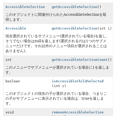
AccessibleSelection
getAccessibleSelection
()
このオブジェクトに関連付けられたAccessibleSelectionを取
得します。
Accessible
getAccessibleSelection
(int i)
現在選択されているサブメニュー(選択されている場合)を返し、
そうでない場合はnullを返します(選択されるのは1つのサブメ
ニューだけです。それ以外のメニュー項目が選択されることは
ありません)。
int
getAccessibleSelectionCount
()
このメニューでサブメニューが選択されている場合に1を返しま
す。
boolean
isAccessibleChildSelected
(int i)
このオブジェクトの現在の子が選択されている場合、つまりこ
の子がサブメニューに表示されている場合は、trueを返しま
す。
void
removeAccessibleSelection