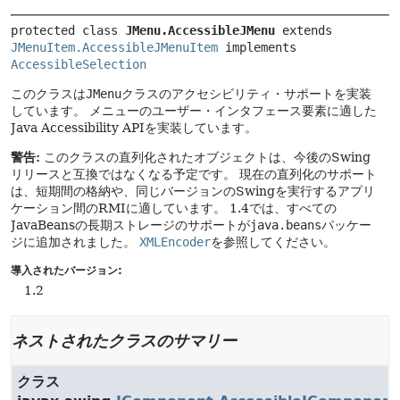
protected class 
JMenu.AccessibleJMenu
extends 
JMenuItem.AccessibleJMenuItem
 implements 
AccessibleSelection
このクラスは
JMenu
クラスのアクセシビリティ・サポートを実装
しています。
メニューのユーザー・インタフェース要素に適した
Java Accessibility APIを実装しています。
警告:
このクラスの直列化されたオブジェクトは、今後のSwing
リリースと互換ではなくなる予定です。
現在の直列化のサポート
は、短期間の格納や、同じバージョンのSwingを実行するアプリ
ケーション間のRMIに適しています。
1.4では、すべての
JavaBeansの長期ストレージのサポートが
java.beans
パッケー
ジに追加されました。
XMLEncoder
を参照してください。
導入されたバージョン:
1.2
ネストされたクラスのサマリー
クラス