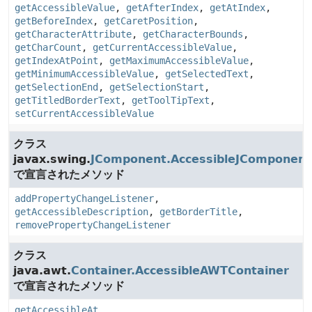
getAccessibleValue
,
getAfterIndex
,
getAtIndex
,
getBeforeIndex
,
getCaretPosition
,
getCharacterAttribute
,
getCharacterBounds
,
getCharCount
,
getCurrentAccessibleValue
,
getIndexAtPoint
,
getMaximumAccessibleValue
,
getMinimumAccessibleValue
,
getSelectedText
,
getSelectionEnd
,
getSelectionStart
,
getTitledBorderText
,
getToolTipText
,
setCurrentAccessibleValue
クラス
javax.swing.
JComponent.AccessibleJComponent
で宣言されたメソッド
addPropertyChangeListener
,
getAccessibleDescription
,
getBorderTitle
,
removePropertyChangeListener
クラス
java.awt.
Container.AccessibleAWTContainer
で宣言されたメソッド
getAccessibleAt