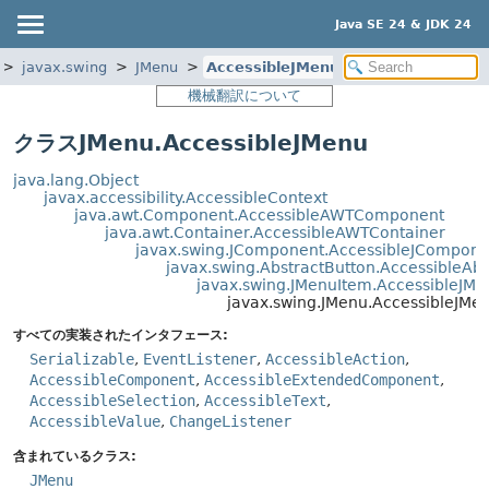
Java SE 24 & JDK 24
javax.swing
JMenu
AccessibleJMenu
機械翻訳について
クラスJMenu.AccessibleJMenu
java.lang.Object
javax.accessibility.AccessibleContext
java.awt.Component.AccessibleAWTComponent
java.awt.Container.AccessibleAWTContainer
javax.swing.JComponent.AccessibleJCompone
javax.swing.AbstractButton.AccessibleAbs
javax.swing.JMenuItem.AccessibleJM
javax.swing.JMenu.AccessibleJMe
すべての実装されたインタフェース:
Serializable
,
EventListener
,
AccessibleAction
,
AccessibleComponent
,
AccessibleExtendedComponent
,
AccessibleSelection
,
AccessibleText
,
AccessibleValue
,
ChangeListener
含まれているクラス:
JMenu