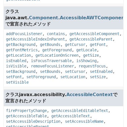
クラス
java.awt.
Component.AccessibleAWTComponent
で宣言されたメソッド
addFocusListener
,
contains
,
getAccessibleComponent
,
getAccessibleIndexInParent
,
getAccessibleParent
,
getBackground
,
getBounds
,
getCursor
,
getFont
,
getFontMetrics
,
getForeground
,
getLocale
,
getLocation
,
getLocationOnScreen
,
getSize
,
isEnabled
,
isFocusTraversable
,
isShowing
,
isVisible
,
removeFocusListener
,
requestFocus
,
setBackground
,
setBounds
,
setCursor
,
setEnabled
,
setFont
,
setForeground
,
setLocation
,
setSize
,
setVisible
クラスjavax.accessibility.
AccessibleContext
で
宣言されたメソッド
firePropertyChange
,
getAccessibleEditableText
,
getAccessibleTable
,
getAccessibleText
,
setAccessibleDescription
,
setAccessibleName
,
setAccessibleParent