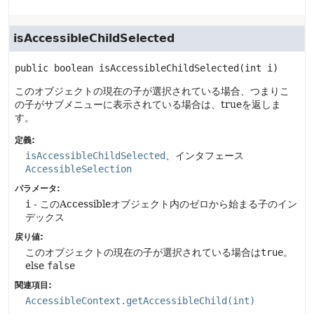
isAccessibleChildSelected
public
boolean
isAccessibleChildSelected
(int i)
このオブジェクトの現在の子が選択されている場合、つまりこ
の子がサブメニューに表示されている場合は、trueを返しま
す。
定義:
isAccessibleChildSelected
、インタフェース
AccessibleSelection
パラメータ:
i
- このAccessibleオブジェクト内のゼロから始まる子のイン
デックス
戻り値:
このオブジェクトの現在の子が選択されている場合は
true
。
else
false
関連項目:
AccessibleContext.getAccessibleChild(int)