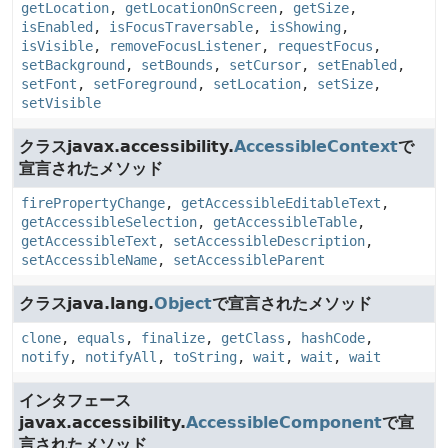
getLocation
,
getLocationOnScreen
,
getSize
,
isEnabled
,
isFocusTraversable
,
isShowing
,
isVisible
,
removeFocusListener
,
requestFocus
,
setBackground
,
setBounds
,
setCursor
,
setEnabled
,
setFont
,
setForeground
,
setLocation
,
setSize
,
setVisible
クラスjavax.accessibility.
AccessibleContext
で
宣言されたメソッド
firePropertyChange
,
getAccessibleEditableText
,
getAccessibleSelection
,
getAccessibleTable
,
getAccessibleText
,
setAccessibleDescription
,
setAccessibleName
,
setAccessibleParent
クラスjava.lang.
Object
で宣言されたメソッド
clone
,
equals
,
finalize
,
getClass
,
hashCode
,
notify
,
notifyAll
,
toString
,
wait
,
wait
,
wait
インタフェース
javax.accessibility.
AccessibleComponent
で宣
言されたメソッド