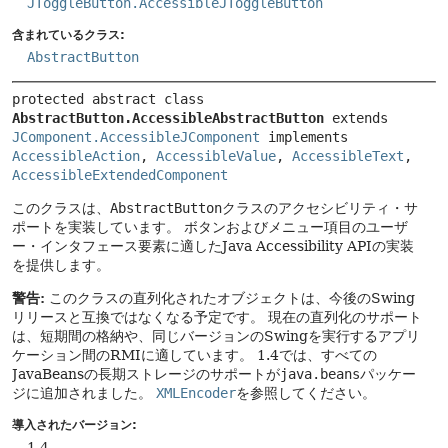
JToggleButton.AccessibleJToggleButton
含まれているクラス:
AbstractButton
protected abstract class 
AbstractButton.AccessibleAbstractButton
extends 
JComponent.AccessibleJComponent
 implements 
AccessibleAction
, 
AccessibleValue
, 
AccessibleText
, 
AccessibleExtendedComponent
このクラスは、
AbstractButton
クラスのアクセシビリティ・サ
ポートを実装しています。
ボタンおよびメニュー項目のユーザ
ー・インタフェース要素に適したJava Accessibility APIの実装
を提供します。
警告:
このクラスの直列化されたオブジェクトは、今後のSwing
リリースと互換ではなくなる予定です。
現在の直列化のサポート
は、短期間の格納や、同じバージョンのSwingを実行するアプリ
ケーション間のRMIに適しています。
1.4では、すべての
JavaBeansの長期ストレージのサポートが
java.beans
パッケー
ジに追加されました。
XMLEncoder
を参照してください。
導入されたバージョン:
1.4