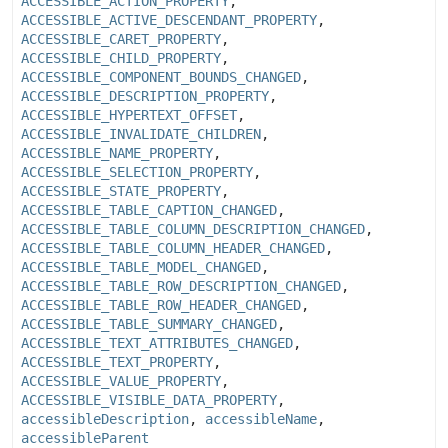
ACCESSIBLE_ACTION_PROPERTY
,
ACCESSIBLE_ACTIVE_DESCENDANT_PROPERTY
,
ACCESSIBLE_CARET_PROPERTY
,
ACCESSIBLE_CHILD_PROPERTY
,
ACCESSIBLE_COMPONENT_BOUNDS_CHANGED
,
ACCESSIBLE_DESCRIPTION_PROPERTY
,
ACCESSIBLE_HYPERTEXT_OFFSET
,
ACCESSIBLE_INVALIDATE_CHILDREN
,
ACCESSIBLE_NAME_PROPERTY
,
ACCESSIBLE_SELECTION_PROPERTY
,
ACCESSIBLE_STATE_PROPERTY
,
ACCESSIBLE_TABLE_CAPTION_CHANGED
,
ACCESSIBLE_TABLE_COLUMN_DESCRIPTION_CHANGED
,
ACCESSIBLE_TABLE_COLUMN_HEADER_CHANGED
,
ACCESSIBLE_TABLE_MODEL_CHANGED
,
ACCESSIBLE_TABLE_ROW_DESCRIPTION_CHANGED
,
ACCESSIBLE_TABLE_ROW_HEADER_CHANGED
,
ACCESSIBLE_TABLE_SUMMARY_CHANGED
,
ACCESSIBLE_TEXT_ATTRIBUTES_CHANGED
,
ACCESSIBLE_TEXT_PROPERTY
,
ACCESSIBLE_VALUE_PROPERTY
,
ACCESSIBLE_VISIBLE_DATA_PROPERTY
,
accessibleDescription
,
accessibleName
,
accessibleParent