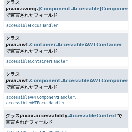
クラス
javax.swing.
JComponent.AccessibleJComponent
で宣言されたフィールド
accessibleFocusHandler
クラス
java.awt.
Container.AccessibleAWTContainer
で宣言されたフィールド
accessibleContainerHandler
クラス
java.awt.
Component.AccessibleAWTComponent
で宣言されたフィールド
accessibleAWTComponentHandler
,
accessibleAWTFocusHandler
クラスjavax.accessibility.
AccessibleContext
で
宣言されたフィールド