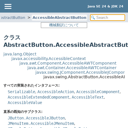
Java SE 24 & JDK 24
bstractButton
AccessibleAbstractButton
機械翻訳について
クラス
AbstractButton.AccessibleAbstractBu
java.lang.Object
javax.accessibility.AccessibleContext
java.awt.Component.AccessibleAWTComponent
java.awt.Container.AccessibleAWTContainer
javax.swing.JComponent.AccessibleJCompone
javax.swing.AbstractButton.AccessibleAbs
すべての実装されたインタフェース:
Serializable
,
AccessibleAction
,
AccessibleComponent
,
AccessibleExtendedComponent
,
AccessibleText
,
AccessibleValue
直系の既知のサブクラス:
JButton.AccessibleJButton
,
JMenuItem.AccessibleJMenuItem
,