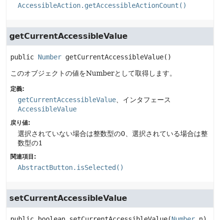
AccessibleAction.getAccessibleActionCount()
getCurrentAccessibleValue
public
Number
getCurrentAccessibleValue
()
このオブジェクトの値をNumberとして取得します。
定義:
getCurrentAccessibleValue
、インタフェース
AccessibleValue
戻り値:
選択されていない場合は整数型の0、選択されている場合は整
数型の1
関連項目:
AbstractButton.isSelected()
setCurrentAccessibleValue
public
boolean
setCurrentAccessibleValue
(
Number
 n)