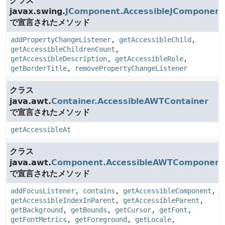
クラス
javax.swing.
JComponent.AccessibleJComponent
で宣言されたメソッド
addPropertyChangeListener
,
getAccessibleChild
,
getAccessibleChildrenCount
,
getAccessibleDescription
,
getAccessibleRole
,
getBorderTitle
,
removePropertyChangeListener
クラス
java.awt.
Container.AccessibleAWTContainer
で宣言されたメソッド
getAccessibleAt
クラス
java.awt.
Component.AccessibleAWTComponent
で宣言されたメソッド
addFocusListener
,
contains
,
getAccessibleComponent
,
getAccessibleIndexInParent
,
getAccessibleParent
,
getBackground
,
getBounds
,
getCursor
,
getFont
,
getFontMetrics
,
getForeground
,
getLocale
,