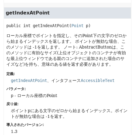
getIndexAtPoint
public
int
getIndexAtPoint
(
Point
 p)
ローカル座標でポイントを指定し、そのPoint下の文字のゼロか
ら始まるインデックスを返します。
ポイントが無効な場合、こ
のメソッドは -1を返します。
ノート: AbstractButtonは、こ
のメソッドに有効なサイズ(上位オブジェクトのコンテナが有効
な最上位ウィンドウである親のコンテナに追加された場合のサ
イズなど)を持ち、意味のある値を返す必要があります。
定義:
getIndexAtPoint
、インタフェース
AccessibleText
パラメータ:
p
- ローカル座標のPoint
戻り値:
ポイントpにある文字のゼロから始まるインデックス。ポイン
トが無効な場合は -1を返す。
導入されたバージョン:
1.3