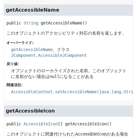
getAccessibleName
public
String
getAccessibleName
()
このオブジェクトのアクセシビリティ対応の名前を返します。
オーバーライド:
getAccessibleName
、クラス
JComponent.AccessibleJComponent
戻り値:
オブジェクトのローカライズされた名前。このオブジェクト
に名前がない場合は
null
になることがある
関連項目:
AccessibleContext.setAccessibleName(java.lang.Strin
getAccessibleIcon
public
AccessibleIcon
[]
getAccessibleIcon
()
このオブジェクトに関連付けられたAccessibleIconがある場合