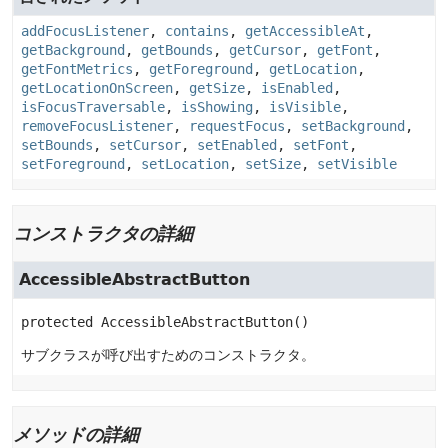
addFocusListener
,
contains
,
getAccessibleAt
,
getBackground
,
getBounds
,
getCursor
,
getFont
,
getFontMetrics
,
getForeground
,
getLocation
,
getLocationOnScreen
,
getSize
,
isEnabled
,
isFocusTraversable
,
isShowing
,
isVisible
,
removeFocusListener
,
requestFocus
,
setBackground
,
setBounds
,
setCursor
,
setEnabled
,
setFont
,
setForeground
,
setLocation
,
setSize
,
setVisible
コンストラクタの詳細
AccessibleAbstractButton
protected
AccessibleAbstractButton
()
サブクラスが呼び出すためのコンストラクタ。
メソッドの詳細