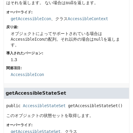
はそれを返します。
ない場合はnullを返します。
オーバーライド:
getAccessibleIcon
、クラス
AccessibleContext
戻り値:
オブジェクトによってサポートされている場合は
AccessibleIcon
の配列。それ以外の場合は
null
を返しま
す。
導入されたバージョン:
1.3
関連項目:
AccessibleIcon
getAccessibleStateSet
public
AccessibleStateSet
getAccessibleStateSet
()
このオブジェクトの状態セットを取得します。
オーバーライド:
getAccessibleStateSet
、クラス