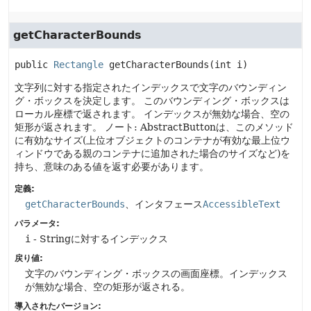
getCharacterBounds
public
Rectangle
getCharacterBounds
(int i)
文字列に対する指定されたインデックスで文字のバウンディン
グ・ボックスを決定します。
このバウンディング・ボックスは
ローカル座標で返されます。
インデックスが無効な場合、空の
矩形が返されます。
ノート: AbstractButtonは、このメソッド
に有効なサイズ(上位オブジェクトのコンテナが有効な最上位ウ
ィンドウである親のコンテナに追加された場合のサイズなど)を
持ち、意味のある値を返す必要があります。
定義:
getCharacterBounds
、インタフェース
AccessibleText
パラメータ:
i
- Stringに対するインデックス
戻り値:
文字のバウンディング・ボックスの画面座標。インデックス
が無効な場合、空の矩形が返される。
導入されたバージョン: