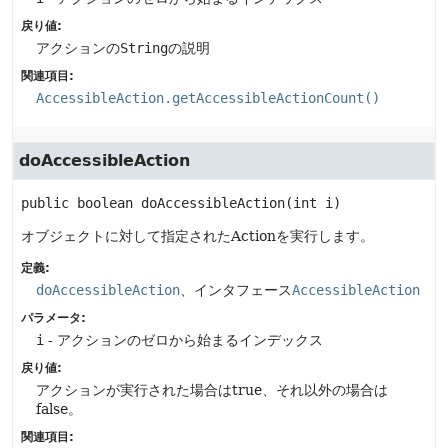
戻り値:
アクションの
String
の説明
関連項目:
AccessibleAction.getAccessibleActionCount()
doAccessibleAction
public
boolean
doAccessibleAction
(int i)
オブジェクトに対して指定されたActionを実行します。
定義:
doAccessibleAction
、インタフェース
AccessibleAction
パラメータ:
i
- アクションのゼロから始まるインデックス
戻り値:
アクションが実行された場合はtrue、それ以外の場合は
false。
関連項目: