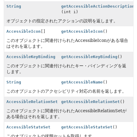
String
getAccessibleActionDescription
(int i)
オブジェクトの指定されたアクションの説明を返します。
AccessibleIcon
[]
getAccessibleIcon
()
このオブジェクトに関連付けられたAccessibleIconがある場合
はそれを返します。
AccessibleKeyBinding
getAccessibleKeyBinding
()
このオブジェクトに関連付けられたキー・バインディングを返
します。
String
getAccessibleName
()
このオブジェクトのアクセシビリティ対応の名前を返します。
AccessibleRelationSet
getAccessibleRelationSet
()
このオブジェクトに関連付けられたAccessibleRelationSetが
ある場合はそれを返します。
AccessibleStateSet
getAccessibleStateSet
()
このオブジェクトの状態セットを取得します。