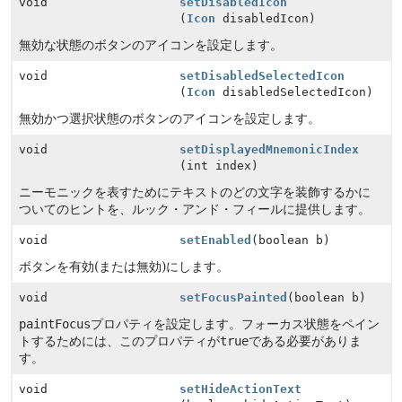
void
setDisabledIcon
(
Icon
disabledIcon)
無効な状態のボタンのアイコンを設定します。
void
setDisabledSelectedIcon
(
Icon
disabledSelectedIcon)
無効かつ選択状態のボタンのアイコンを設定します。
void
setDisplayedMnemonicIndex
(int index)
ニーモニックを表すためにテキストのどの文字を装飾するかに
ついてのヒントを、ルック・アンド・フィールに提供します。
void
setEnabled
(boolean b)
ボタンを有効(または無効)にします。
void
setFocusPainted
(boolean b)
paintFocus
プロパティを設定します。フォーカス状態をペイン
トするためには、このプロパティが
true
である必要がありま
す。
void
setHideActionText