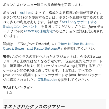
ボタンおよびメニュー項目の共通動作を定義します。
ボタンは、
Action
によって、構成とある程度の制御が可能です。
ボタンで
Action
を使用することは、ボタンを直接構成するのと比
べて多くの利点があります。
詳細は「
Action
をサポートする
Swingコンポーネント
」を参照してください。さらに、
Java チュ
ートリアル
の
Actionsの使用方法
のセクションに詳細が説明され
ています。
詳細は、『
The Java Tutorial
』の「
How to Use Buttons,
Check Boxes, and Radio Buttons
」を参照してください。
警告:
このクラスの直列化されたオブジェクトは、今後のSwing
リリースと互換ではなくなる予定です。
現在の直列化のサポート
は、短期間の格納や、同じバージョンのSwingを実行するアプリ
ケーション間のRMIに適しています。
1.4では、すべての
JavaBeansの長期ストレージのサポートが
java.beans
パッケー
ジに追加されました。
XMLEncoder
を参照してください。
導入されたバージョン:
1.2
ネストされたクラスのサマリー