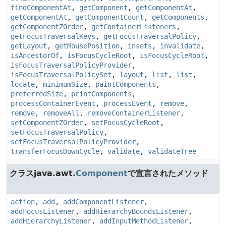
findComponentAt
,
getComponent
,
getComponentAt
,
getComponentAt
,
getComponentCount
,
getComponents
,
getComponentZOrder
,
getContainerListeners
,
getFocusTraversalKeys
,
getFocusTraversalPolicy
,
getLayout
,
getMousePosition
,
insets
,
invalidate
,
isAncestorOf
,
isFocusCycleRoot
,
isFocusCycleRoot
,
isFocusTraversalPolicyProvider
,
isFocusTraversalPolicySet
,
layout
,
list
,
list
,
locate
,
minimumSize
,
paintComponents
,
preferredSize
,
printComponents
,
processContainerEvent
,
processEvent
,
remove
,
remove
,
removeAll
,
removeContainerListener
,
setComponentZOrder
,
setFocusCycleRoot
,
setFocusTraversalPolicy
,
setFocusTraversalPolicyProvider
,
transferFocusDownCycle
,
validate
,
validateTree
クラスjava.awt.
Component
で宣言されたメソッド
action
,
add
,
addComponentListener
,
addFocusListener
,
addHierarchyBoundsListener
,
addHierarchyListener
,
addInputMethodListener
,