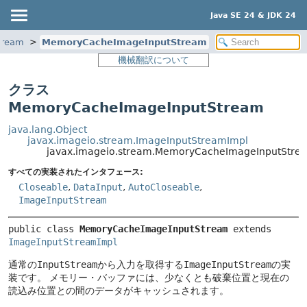
Java SE 24 & JDK 24
tream
MemoryCacheImageInputStream
機械翻訳について
クラス
MemoryCacheImageInputStream
java.lang.Object
javax.imageio.stream.ImageInputStreamImpl
javax.imageio.stream.MemoryCacheImageInputStre
すべての実装されたインタフェース:
Closeable
,
DataInput
,
AutoCloseable
,
ImageInputStream
public class 
MemoryCacheImageInputStream
extends 
ImageInputStreamImpl
通常の
InputStream
から入力を取得する
ImageInputStream
の実
装です。
メモリー・バッファには、少なくとも破棄位置と現在の
読込み位置との間のデータがキャッシュされます。