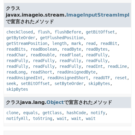
クラス
javax.imageio.stream.
ImageInputStreamImpl
で宣言されたメソッド
checkClosed
,
flush
,
flushBefore
,
getBitOffset
,
getByteOrder
,
getFlushedPosition
,
getStreamPosition
,
length
,
mark
,
read
,
readBit
,
readBits
,
readBoolean
,
readByte
,
readBytes
,
readChar
,
readDouble
,
readFloat
,
readFully
,
readFully
,
readFully
,
readFully
,
readFully
,
readFully
,
readFully
,
readFully
,
readInt
,
readLine
,
readLong
,
readShort
,
readUnsignedByte
,
readUnsignedInt
,
readUnsignedShort
,
readUTF
,
reset
,
seek
,
setBitOffset
,
setByteOrder
,
skipBytes
,
skipBytes
クラスjava.lang.
Object
で宣言されたメソッド
clone
,
equals
,
getClass
,
hashCode
,
notify
,
notifyAll
,
toString
,
wait
,
wait
,
wait