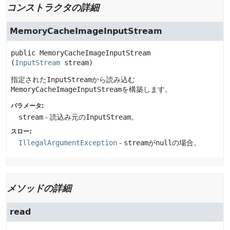
コンストラクタの詳細
MemoryCacheImageInputStream
public
MemoryCacheImageInputStream
(
InputStream
 stream)
指定された
InputStream
から読み込む
MemoryCacheImageInputStream
を構築します。
パラメータ:
stream
- 読込み元の
InputStream
。
スロー:
IllegalArgumentException
-
stream
が
null
の場合。
メソッドの詳細
read