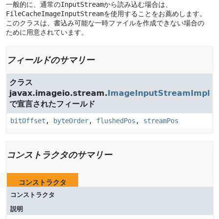
一般的に、通常の
InputStream
から読み込む場合は、
FileCacheImageInputStream
を使用することをお薦めします。
このクラスは、書込み可能な一時ファイルを作成できない場合の
ために用意されています。
フィールドのサマリー
クラス
javax.imageio.stream.
ImageInputStreamImpl
で宣言されたフィールド
bitOffset
,
byteOrder
,
flushedPos
,
streamPos
コンストラクタのサマリー
コンストラクタ
コンストラクタ
説明