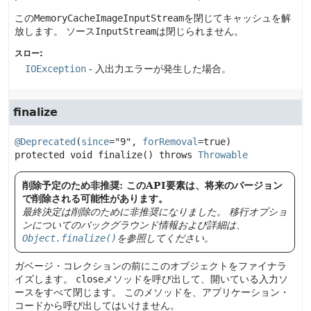
この
MemoryCacheImageInputStream
を閉じてキャッシュを解
放します。
ソース
InputStream
は閉じられません。
スロー:
IOException
- 入出力エラーが発生した場合。
finalize
@Deprecated
(
since
="9", 
forRemoval
=true) 
protected
void
finalize
() throws 
Throwable
削除予定のため非推奨: このAPI要素は、将来のバージョン
で削除される可能性があります。
最終決定は削除のために非推奨になりました。
移行オプショ
ンについてのバックグラウンド情報および詳細は、
Object.finalize()
を参照してください。
ガベージ・コレクションの前にこのオブジェクトをファイナラ
イズします。
close
メソッドを呼び出して、開いている入力ソ
ースをすべて閉じます。
このメソッドを、アプリケーション・
コードから呼び出してはいけません。