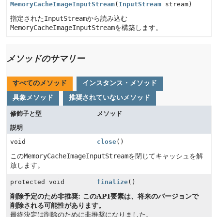
MemoryCacheImageInputStream
(
InputStream
stream)
指定された
InputStream
から読み込む
MemoryCacheImageInputStream
を構築します。
メソッドのサマリー
すべてのメソッド
インスタンス・メソッド
具象メソッド
推奨されていないメソッド
修飾子と型
メソッド
説明
void
close
()
この
MemoryCacheImageInputStream
を閉じてキャッシュを解
放します。
protected void
finalize
()
削除予定のため非推奨: このAPI要素は、将来のバージョンで
削除される可能性があります。
最終決定は削除のために非推奨になりました。