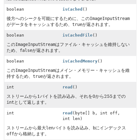
boolean
isCached
()
後方へのシークを可能にするために、この
ImageInputStream
がデータをキャッシュするため、
true
が返されます。
boolean
isCachedFile
()
この
ImageInputStream
はファイル・キャッシュを維持しない
ため、
false
が返されます。
boolean
isCachedMemory
()
この
ImageInputStream
はメイン・メモリー・キャッシュを維
持するため、
true
が返されます。
int
read
()
ストリームから1バイトを読み込み、それを0から255までの
int
として返します。
int
read
(byte[] b, int off,
int len)
ストリームから最大
len
バイトを読み込み、
b
にインデックス
off
から格納します。