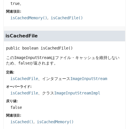
true
。
関連項目:
isCachedMemory()
isCachedFile()
isCachedFile
public
boolean
isCachedFile
()
この
ImageInputStream
はファイル・キャッシュを維持しない
ため、
false
が返されます。
定義:
isCachedFile
、インタフェース
ImageInputStream
オーバーライド:
isCachedFile
、クラス
ImageInputStreamImpl
戻り値:
false
関連項目:
isCached()
isCachedMemory()