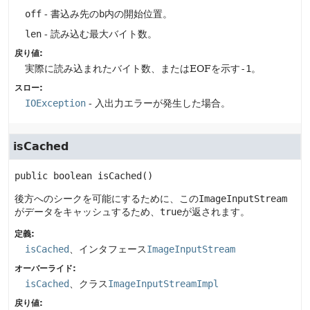
off
- 書込み先の
b
内の開始位置。
len
- 読み込む最大バイト数。
戻り値:
実際に読み込まれたバイト数、またはEOFを示す
-1
。
スロー:
IOException
- 入出力エラーが発生した場合。
isCached
public
boolean
isCached
()
後方へのシークを可能にするために、この
ImageInputStream
がデータをキャッシュするため、
true
が返されます。
定義:
isCached
、インタフェース
ImageInputStream
オーバーライド:
isCached
、クラス
ImageInputStreamImpl
戻り値: