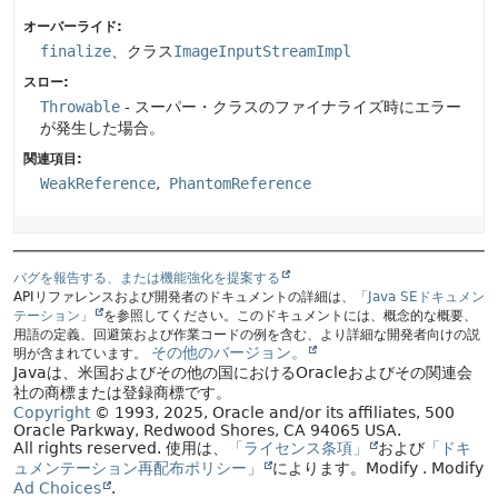
オーバーライド:
finalize
、クラス
ImageInputStreamImpl
スロー:
Throwable
- スーパー・クラスのファイナライズ時にエラー
が発生した場合。
関連項目:
WeakReference
PhantomReference
バグを報告する、または機能強化を提案する
APIリファレンスおよび開発者のドキュメントの詳細は、
「Java SEドキュメン
テーション」
を参照してください。このドキュメントには、概念的な概要、
用語の定義、回避策および作業コードの例を含む、より詳細な開発者向けの説
その他のバージョン。
明が含まれています。
Javaは、米国およびその他の国におけるOracleおよびその関連会
社の商標または登録商標です。
Copyright
© 1993, 2025, Oracle and/or its affiliates, 500
Oracle Parkway, Redwood Shores, CA 94065 USA.
All rights reserved.
使用は、
「ライセンス条項」
および
「ドキ
ュメンテーション再配布ポリシー」
によります。
Modify
. Modify
Ad Choices
.