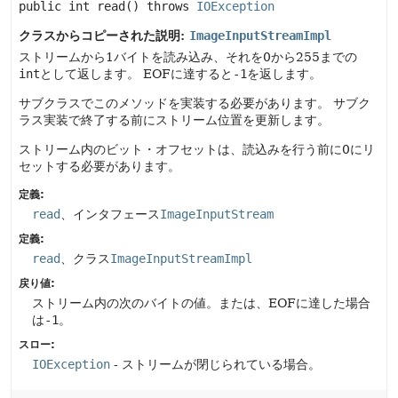
public
int
read
() throws 
IOException
クラスからコピーされた説明:
ImageInputStreamImpl
ストリームから1バイトを読み込み、それを0から255までの
int
として返します。
EOFに達すると
-1
を返します。
サブクラスでこのメソッドを実装する必要があります。
サブク
ラス実装で終了する前にストリーム位置を更新します。
ストリーム内のビット・オフセットは、読込みを行う前に0にリ
セットする必要があります。
定義:
read
、インタフェース
ImageInputStream
定義:
read
、クラス
ImageInputStreamImpl
戻り値:
ストリーム内の次のバイトの値。または、EOFに達した場合
は
-1
。
スロー:
IOException
- ストリームが閉じられている場合。