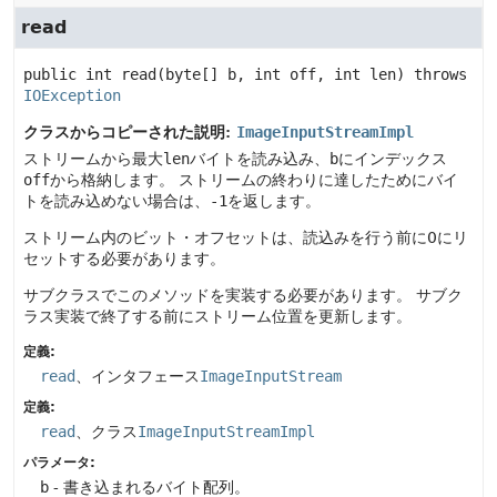
read
public
int
read
(byte[] b, int off, int len)
 throws 
IOException
クラスからコピーされた説明:
ImageInputStreamImpl
ストリームから最大
len
バイトを読み込み、
b
にインデックス
off
から格納します。
ストリームの終わりに達したためにバイ
トを読み込めない場合は、
-1
を返します。
ストリーム内のビット・オフセットは、読込みを行う前に0にリ
セットする必要があります。
サブクラスでこのメソッドを実装する必要があります。
サブク
ラス実装で終了する前にストリーム位置を更新します。
定義:
read
、インタフェース
ImageInputStream
定義:
read
、クラス
ImageInputStreamImpl
パラメータ:
b
- 書き込まれるバイト配列。