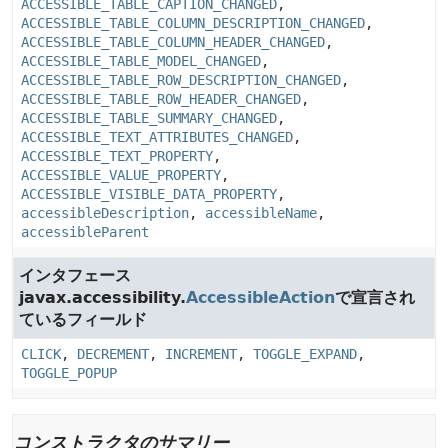
ACCESSIBLE_TABLE_CAPTION_CHANGED
,
ACCESSIBLE_TABLE_COLUMN_DESCRIPTION_CHANGED
,
ACCESSIBLE_TABLE_COLUMN_HEADER_CHANGED
,
ACCESSIBLE_TABLE_MODEL_CHANGED
,
ACCESSIBLE_TABLE_ROW_DESCRIPTION_CHANGED
,
ACCESSIBLE_TABLE_ROW_HEADER_CHANGED
,
ACCESSIBLE_TABLE_SUMMARY_CHANGED
,
ACCESSIBLE_TEXT_ATTRIBUTES_CHANGED
,
ACCESSIBLE_TEXT_PROPERTY
,
ACCESSIBLE_VALUE_PROPERTY
,
ACCESSIBLE_VISIBLE_DATA_PROPERTY
,
accessibleDescription
,
accessibleName
,
accessibleParent
インタフェース
javax.accessibility.
AccessibleAction
で宣言され
ているフィールド
CLICK
,
DECREMENT
,
INCREMENT
,
TOGGLE_EXPAND
,
TOGGLE_POPUP
コンストラクタのサマリー