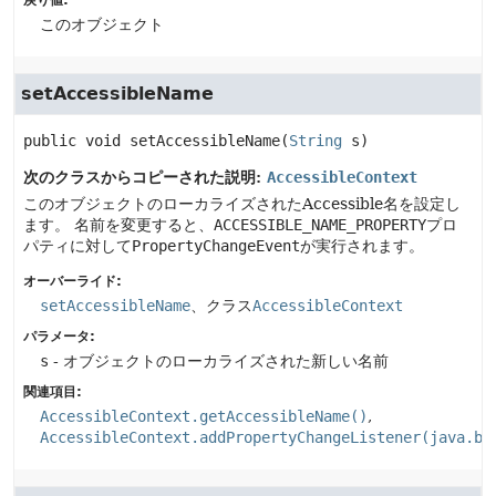
戻り値:
このオブジェクト
setAccessibleName
public
void
setAccessibleName
(
String
 s)
次のクラスからコピーされた説明:
AccessibleContext
このオブジェクトのローカライズされたAccessible名を設定し
ます。
名前を変更すると、
ACCESSIBLE_NAME_PROPERTY
プロ
パティに対して
PropertyChangeEvent
が実行されます。
オーバーライド:
setAccessibleName
、クラス
AccessibleContext
パラメータ:
s
- オブジェクトのローカライズされた新しい名前
関連項目:
AccessibleContext.getAccessibleName()
AccessibleContext.addPropertyChangeListener(java.be