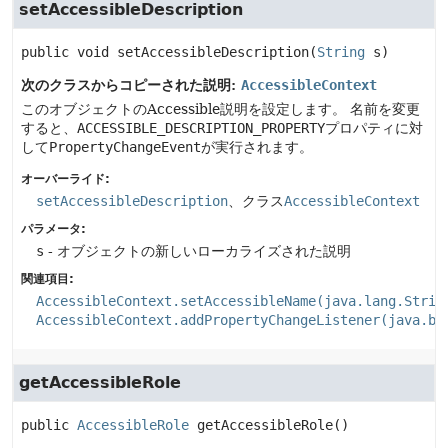
setAccessibleDescription
public
void
setAccessibleDescription
(
String
 s)
次のクラスからコピーされた説明:
AccessibleContext
このオブジェクトのAccessible説明を設定します。
名前を変更
すると、
ACCESSIBLE_DESCRIPTION_PROPERTY
プロパティに対
して
PropertyChangeEvent
が実行されます。
オーバーライド:
setAccessibleDescription
、クラス
AccessibleContext
パラメータ:
s
- オブジェクトの新しいローカライズされた説明
関連項目:
AccessibleContext.setAccessibleName(java.lang.Strin
AccessibleContext.addPropertyChangeListener(java.be
getAccessibleRole
public
AccessibleRole
getAccessibleRole
()