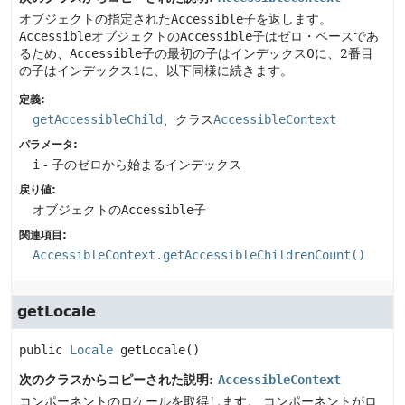
オブジェクトの指定された
Accessible
子を返します。
Accessible
オブジェクトの
Accessible
子はゼロ・ベースであ
るため、
Accessible
子の最初の子はインデックス0に、2番目
の子はインデックス1に、以下同様に続きます。
定義:
getAccessibleChild
、クラス
AccessibleContext
パラメータ:
i
- 子のゼロから始まるインデックス
戻り値:
オブジェクトの
Accessible
子
関連項目:
AccessibleContext.getAccessibleChildrenCount()
getLocale
public
Locale
getLocale
()
次のクラスからコピーされた説明:
AccessibleContext
コンポーネントのロケールを取得します。
コンポーネントがロ