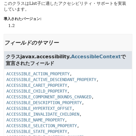
このクラスはList子に適したアクセシビリティ・サポートを実装
しています。
導入されたバージョン:
1.2
フィールドのサマリー
クラスjavax.accessibility.
AccessibleContext
で
宣言されたフィールド
ACCESSIBLE_ACTION_PROPERTY
,
ACCESSIBLE_ACTIVE_DESCENDANT_PROPERTY
,
ACCESSIBLE_CARET_PROPERTY
,
ACCESSIBLE_CHILD_PROPERTY
,
ACCESSIBLE_COMPONENT_BOUNDS_CHANGED
,
ACCESSIBLE_DESCRIPTION_PROPERTY
,
ACCESSIBLE_HYPERTEXT_OFFSET
,
ACCESSIBLE_INVALIDATE_CHILDREN
,
ACCESSIBLE_NAME_PROPERTY
,
ACCESSIBLE_SELECTION_PROPERTY
,
ACCESSIBLE_STATE_PROPERTY
,