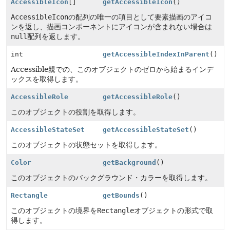
AccessibleIcon
[]
getAccessibleIcon
()
AccessibleIcon
の配列の唯一の項目として要素描画のアイコ
ンを返し、描画コンポーネントにアイコンが含まれない場合は
null
配列を返します。
int
getAccessibleIndexInParent
()
Accessible親での、このオブジェクトのゼロから始まるインデ
ックスを取得します。
AccessibleRole
getAccessibleRole
()
このオブジェクトの役割を取得します。
AccessibleStateSet
getAccessibleStateSet
()
このオブジェクトの状態セットを取得します。
Color
getBackground
()
このオブジェクトのバックグラウンド・カラーを取得します。
Rectangle
getBounds
()
このオブジェクトの境界を
Rectangle
オブジェクトの形式で取
得します。