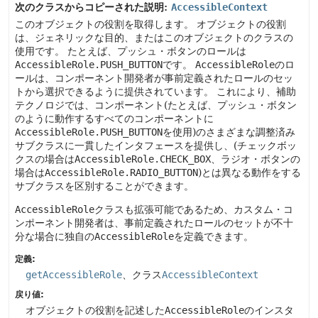
次のクラスからコピーされた説明:
AccessibleContext
このオブジェクトの役割を取得します。
オブジェクトの役割
は、ジェネリックな目的、またはこのオブジェクトのクラスの
使用です。
たとえば、プッシュ・ボタンのロールは
AccessibleRole.PUSH_BUTTON
です。
AccessibleRole
のロ
ールは、コンポーネント開発者が事前定義されたロールのセッ
トから選択できるように提供されています。
これにより、補助
テクノロジでは、コンポーネント(たとえば、プッシュ・ボタン
のように動作するすべてのコンポーネントに
AccessibleRole.PUSH_BUTTON
を使用)のさまざまな調整済み
サブクラスに一貫したインタフェースを提供し、(チェックボッ
クスの場合は
AccessibleRole.CHECK_BOX
、ラジオ・ボタンの
場合は
AccessibleRole.RADIO_BUTTON
)とは異なる動作をする
サブクラスを区別することができます。
AccessibleRole
クラスも拡張可能であるため、カスタム・コ
ンポーネント開発者は、事前定義されたロールのセットが不十
分な場合に独自の
AccessibleRole
を定義できます。
定義:
getAccessibleRole
、クラス
AccessibleContext
戻り値:
オブジェクトの役割を記述した
AccessibleRole
のインスタ