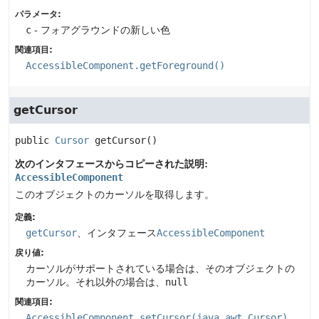
パラメータ:
c
- フォアグラウンドの新しい色
関連項目:
AccessibleComponent.getForeground()
getCursor
public
Cursor
getCursor
()
次のインタフェースからコピーされた説明:
AccessibleComponent
このオブジェクトのカーソルを取得します。
定義:
getCursor
、インタフェース
AccessibleComponent
戻り値:
カーソルがサポートされている場合は、そのオブジェクトの
カーソル。それ以外の場合は、
null
関連項目:
AccessibleComponent.setCursor(java.awt.Cursor)