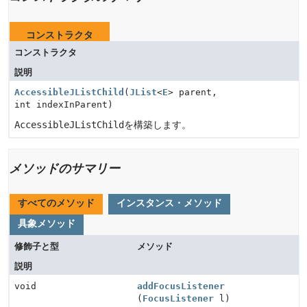
コンストラクタ
コンストラクタ
説明
AccessibleJListChild
(
JList
<
E
> parent,
int indexInParent)
AccessibleJListChild
を構築します。
メソッドのサマリー
すべてのメソッド
インスタンス・メソッド
具象メソッド
修飾子と型
メソッド
説明
void
addFocusListener
(
FocusListener
l)