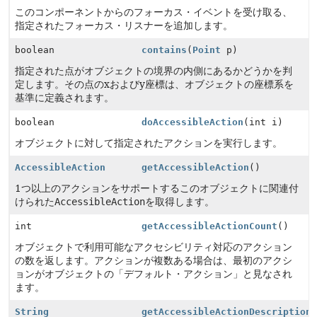
このコンポーネントからのフォーカス・イベントを受け取る、
指定されたフォーカス・リスナーを追加します。
boolean
contains
(
Point
p)
指定された点がオブジェクトの境界の内側にあるかどうかを判
定します。その点のxおよびy座標は、オブジェクトの座標系を
基準に定義されます。
boolean
doAccessibleAction
(int i)
オブジェクトに対して指定されたアクションを実行します。
AccessibleAction
getAccessibleAction
()
1つ以上のアクションをサポートするこのオブジェクトに関連付
けられた
AccessibleAction
を取得します。
int
getAccessibleActionCount
()
オブジェクトで利用可能なアクセシビリティ対応のアクション
の数を返します。アクションが複数ある場合は、最初のアクシ
ョンがオブジェクトの「デフォルト・アクション」と見なされ
ます。
String
getAccessibleActionDescription