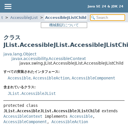
Java SE 24 & JDK 24
st
AccessibleJList
AccessibleJListChild
機械翻訳について
クラス
JList.AccessibleJList.AccessibleJListCh
java.lang.Object
javax.accessibility.AccessibleContext
javax.swing.JList.AccessibleJList.AccessibleJListChild
すべての実装されたインタフェース:
Accessible
,
AccessibleAction
,
AccessibleComponent
含まれているクラス:
JList.AccessibleJList
protected class 
JList.AccessibleJList.AccessibleJListChild
extends 
AccessibleContext
 implements 
Accessible
, 
AccessibleComponent
, 
AccessibleAction