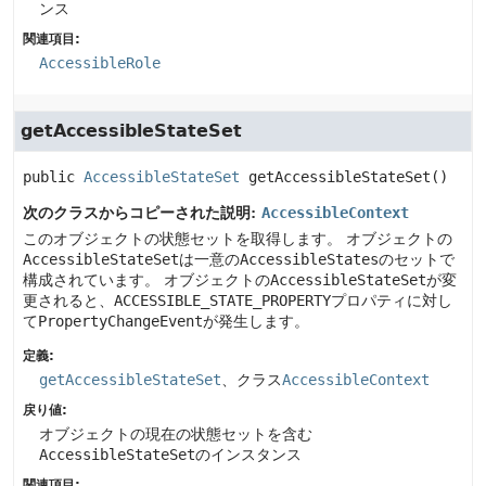
ンス
関連項目:
AccessibleRole
getAccessibleStateSet
public
AccessibleStateSet
getAccessibleStateSet
()
次のクラスからコピーされた説明:
AccessibleContext
このオブジェクトの状態セットを取得します。
オブジェクトの
AccessibleStateSet
は一意の
AccessibleStates
のセットで
構成されています。
オブジェクトの
AccessibleStateSet
が変
更されると、
ACCESSIBLE_STATE_PROPERTY
プロパティに対し
て
PropertyChangeEvent
が発生します。
定義:
getAccessibleStateSet
、クラス
AccessibleContext
戻り値:
オブジェクトの現在の状態セットを含む
AccessibleStateSet
のインスタンス
関連項目: