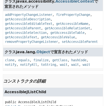
クラスjavax.accessibility.
AccessibleContext
で
宣言されたメソッド
addPropertyChangeListener
,
firePropertyChange
,
getAccessibleDescription
,
getAccessibleEditableText
,
getAccessibleName
,
getAccessibleParent
,
getAccessibleRelationSet
,
getAccessibleSelection
,
getAccessibleTable
,
getAccessibleText
,
getAccessibleValue
,
removePropertyChangeListener
,
setAccessibleParent
クラスjava.lang.
Object
で宣言されたメソッド
clone
,
equals
,
finalize
,
getClass
,
hashCode
,
notify
,
notifyAll
,
toString
,
wait
,
wait
,
wait
コンストラクタの詳細
AccessibleJListChild
public
AccessibleJListChild