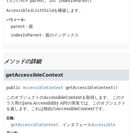
(
JList
<
E
> parent, int indexInParent)
AccessibleJListChild
を構築します。
パラメータ:
parent
- 親
indexInParent
- 親のインデックス
メソッドの詳細
getAccessibleContext
public
AccessibleContext
getAccessibleContext
()
このオブジェクトのAccessibleContextを取得します。
このク
ラス用のJava Accessibility APIの実装では、このオブジェクト
を返します。これは独自のAccessibleContextです。
定義:
getAccessibleContext
、インタフェース
Accessible