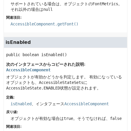
サポートされている場合は、オブジェクトの
FontMetrics
。
それ以外の場合は
null
関連項目:
AccessibleComponent.getFont()
isEnabled
public
boolean
isEnabled
()
次のインタフェースからコピーされた説明:
AccessibleComponent
オブジェクトが有効かどうかを判定します。
有効になっている
オブジェクトも、
AccessibleStateSets
に
AccessibleState.ENABLED
状態が設定されます。
定義:
isEnabled
、インタフェース
AccessibleComponent
戻り値:
オブジェクトが有効な場合は
true
。そうでなければ、
false
関連項目: