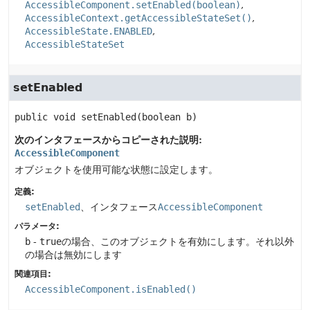
AccessibleComponent.setEnabled(boolean)
AccessibleContext.getAccessibleStateSet()
AccessibleState.ENABLED
AccessibleStateSet
setEnabled
public
void
setEnabled
(boolean b)
次のインタフェースからコピーされた説明:
AccessibleComponent
オブジェクトを使用可能な状態に設定します。
定義:
setEnabled
、インタフェース
AccessibleComponent
パラメータ:
b
-
true
の場合、このオブジェクトを有効にします。それ以外
の場合は無効にします
関連項目:
AccessibleComponent.isEnabled()