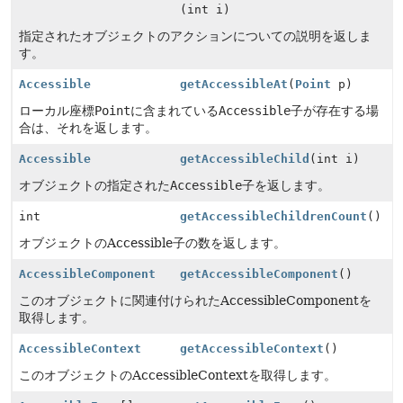
(int i)
指定されたオブジェクトのアクションについての説明を返しま
す。
Accessible
getAccessibleAt
(
Point
p)
ローカル座標
Point
に含まれている
Accessible
子が存在する場
合は、それを返します。
Accessible
getAccessibleChild
(int i)
オブジェクトの指定された
Accessible
子を返します。
int
getAccessibleChildrenCount
()
オブジェクトのAccessible子の数を返します。
AccessibleComponent
getAccessibleComponent
()
このオブジェクトに関連付けられたAccessibleComponentを
取得します。
AccessibleContext
getAccessibleContext
()
このオブジェクトのAccessibleContextを取得します。