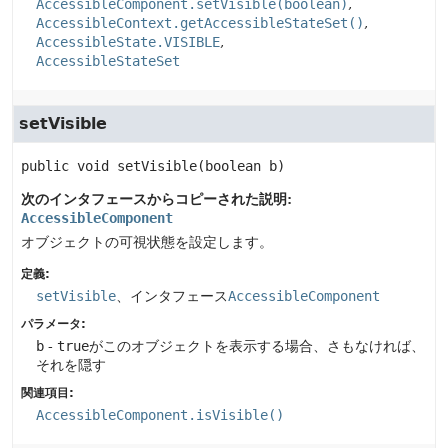
AccessibleComponent.setVisible(boolean)
AccessibleContext.getAccessibleStateSet()
AccessibleState.VISIBLE
AccessibleStateSet
setVisible
public
void
setVisible
(boolean b)
次のインタフェースからコピーされた説明:
AccessibleComponent
オブジェクトの可視状態を設定します。
定義:
setVisible
、インタフェース
AccessibleComponent
パラメータ:
b
-
true
がこのオブジェクトを表示する場合、さもなければ、
それを隠す
関連項目:
AccessibleComponent.isVisible()