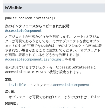
isVisible
public
boolean
isVisible
()
次のインタフェースからコピーされた説明:
AccessibleComponent
オブジェクトが可視かどうかを判定します。
ノート: オブジェ
クトは可視であろうとしても、そのオブジェクトを含むオブジ
ェクトの1つが可視でない場合は、そのオブジェクトも画面に表
示されない場合があることに注意してください。
オブジェクト
が画面に表示されているかどうかを判断するには、
AccessibleComponent.isShowing()
を使用
表示されているオブジェクトも、
AccessibleStateSets
に
AccessibleState.VISIBLE
状態が設定されます。
定義:
isVisible
、インタフェース
AccessibleComponent
戻り値:
オブジェクトが可視であれば
true
。そうでなければ、
false
関連項目: