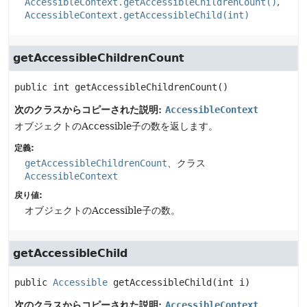
AccessibleContext.getAccessibleChildrenCount()
AccessibleContext.getAccessibleChild(int)
getAccessibleChildrenCount
public
int
getAccessibleChildrenCount
()
次のクラスからコピーされた説明:
AccessibleContext
オブジェクトのAccessible子の数を返します。
定義:
getAccessibleChildrenCount
、クラス
AccessibleContext
戻り値:
オブジェクトのAccessible子の数。
getAccessibleChild
public
Accessible
getAccessibleChild
(int i)
次のクラスからコピーされた説明:
AccessibleContext