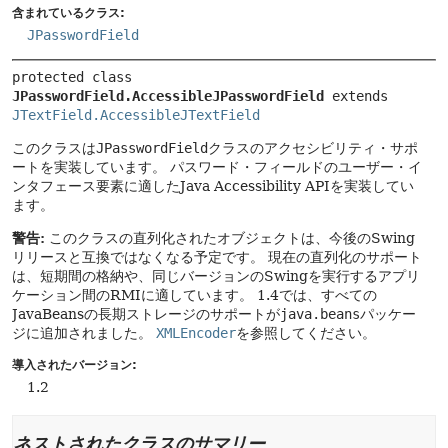
含まれているクラス:
JPasswordField
protected class 
JPasswordField.AccessibleJPasswordField
extends 
JTextField.AccessibleJTextField
このクラスは
JPasswordField
クラスのアクセシビリティ・サポ
ートを実装しています。
パスワード・フィールドのユーザー・イ
ンタフェース要素に適したJava Accessibility APIを実装してい
ます。
警告:
このクラスの直列化されたオブジェクトは、今後のSwing
リリースと互換ではなくなる予定です。
現在の直列化のサポート
は、短期間の格納や、同じバージョンのSwingを実行するアプリ
ケーション間のRMIに適しています。
1.4では、すべての
JavaBeansの長期ストレージのサポートが
java.beans
パッケー
ジに追加されました。
XMLEncoder
を参照してください。
導入されたバージョン:
1.2
ネストされたクラスのサマリー