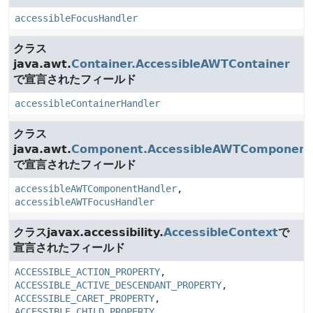
accessibleFocusHandler
クラス
java.awt.
Container.AccessibleAWTContainer
で宣言されたフィールド
accessibleContainerHandler
クラス
java.awt.
Component.AccessibleAWTComponent
で宣言されたフィールド
accessibleAWTComponentHandler
,
accessibleAWTFocusHandler
クラスjavax.accessibility.
AccessibleContext
で
宣言されたフィールド
ACCESSIBLE_ACTION_PROPERTY
,
ACCESSIBLE_ACTIVE_DESCENDANT_PROPERTY
,
ACCESSIBLE_CARET_PROPERTY
,
ACCESSIBLE_CHILD_PROPERTY
,