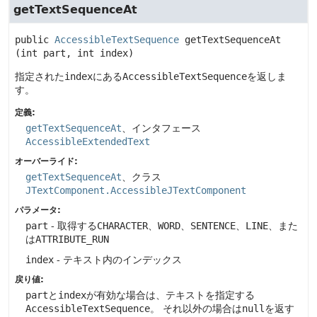
getTextSequenceAt
public
AccessibleTextSequence
getTextSequenceAt
(int part, int index)
指定された
index
にある
AccessibleTextSequence
を返しま
す。
定義:
getTextSequenceAt
、インタフェース
AccessibleExtendedText
オーバーライド:
getTextSequenceAt
、クラス
JTextComponent.AccessibleJTextComponent
パラメータ:
part
- 取得する
CHARACTER
、
WORD
、
SENTENCE
、
LINE
、また
は
ATTRIBUTE_RUN
index
- テキスト内のインデックス
戻り値:
part
と
index
が有効な場合は、テキストを指定する
AccessibleTextSequence
。
それ以外の場合は
null
を返す