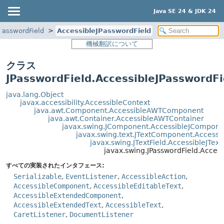
Java SE 24 & JDK 24
PasswordField
AccessibleJPasswordField
機械翻訳について
クラス
JPasswordField.AccessibleJPasswordFi
java.lang.Object
javax.accessibility.AccessibleContext
java.awt.Component.AccessibleAWTComponent
java.awt.Container.AccessibleAWTContainer
javax.swing.JComponent.AccessibleJCompone
javax.swing.text.JTextComponent.Access
javax.swing.JTextField.AccessibleJText
javax.swing.JPasswordField.Access
すべての実装されたインタフェース:
Serializable
,
EventListener
,
AccessibleAction
,
AccessibleComponent
,
AccessibleEditableText
,
AccessibleExtendedComponent
,
AccessibleExtendedText
,
AccessibleText
,
CaretListener
,
DocumentListener