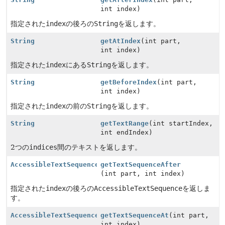
int index)
指定された
index
の後ろの
String
を返します。
String
getAtIndex
(int part,
int index)
指定された
index
にある
String
を返します。
String
getBeforeIndex
(int part,
int index)
指定された
index
の前の
String
を返します。
String
getTextRange
(int startIndex,
int endIndex)
2つの
indices
間のテキストを返します。
AccessibleTextSequence
getTextSequenceAfter
(int part, int index)
指定された
index
の後ろの
AccessibleTextSequence
を返しま
す。
AccessibleTextSequence
getTextSequenceAt
(int part,
int index)