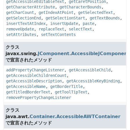
getAccessibleEditableText
,
getCaretPosition
,
getCharacterAttribute
,
getCharacterBounds
,
getCharCount
,
getIndexAtPoint
,
getSelectedText
,
getSelectionEnd
,
getSelectionStart
,
getTextBounds
,
insertTextAtIndex
,
insertUpdate
,
paste
,
removeUpdate
,
replaceText
,
selectText
,
setAttributes
,
setTextContents
クラス
javax.swing.
JComponent.AccessibleJComponent
で宣言されたメソッド
addPropertyChangeListener
,
getAccessibleChild
,
getAccessibleChildrenCount
,
getAccessibleDescription
,
getAccessibleKeyBinding
,
getAccessibleName
,
getBorderTitle
,
getTitledBorderText
,
getToolTipText
,
removePropertyChangeListener
クラス
java.awt.
Container.AccessibleAWTContainer
で宣言されたメソッド