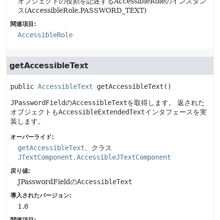
オブジェクトの役割を記述するAccessibleRoleのインスタン
ス(AccessibleRole.PASSWORD_TEXT)
関連項目:
AccessibleRole
getAccessibleText
public
AccessibleText
getAccessibleText
()
JPasswordField
の
AccessibleText
を取得します。
返された
オブジェクトも
AccessibleExtendedText
インタフェースを実
装します。
オーバーライド:
getAccessibleText
、クラス
JTextComponent.AccessibleJTextComponent
戻り値:
JPasswordFieldの
AccessibleText
導入されたバージョン:
1.6