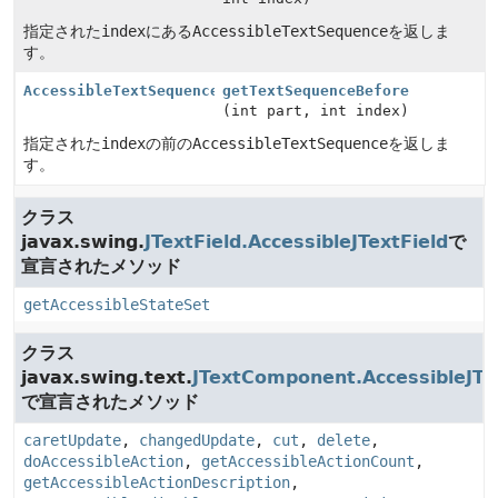
指定された
index
にある
AccessibleTextSequence
を返しま
す。
AccessibleTextSequence
getTextSequenceBefore
(int part, int index)
指定された
index
の前の
AccessibleTextSequence
を返しま
す。
クラス
javax.swing.
JTextField.AccessibleJTextField
で
宣言されたメソッド
getAccessibleStateSet
クラス
javax.swing.text.
JTextComponent.AccessibleJT
で宣言されたメソッド
caretUpdate
,
changedUpdate
,
cut
,
delete
,
doAccessibleAction
,
getAccessibleActionCount
,
getAccessibleActionDescription
,