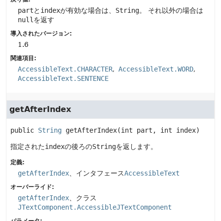
part
と
index
が有効な場合は、
String
。
それ以外の場合は
null
を返す
導入されたバージョン:
1.6
関連項目:
AccessibleText.CHARACTER
AccessibleText.WORD
AccessibleText.SENTENCE
getAfterIndex
public
String
getAfterIndex
(int part, int index)
指定された
index
の後ろの
String
を返します。
定義:
getAfterIndex
、インタフェース
AccessibleText
オーバーライド:
getAfterIndex
、クラス
JTextComponent.AccessibleJTextComponent