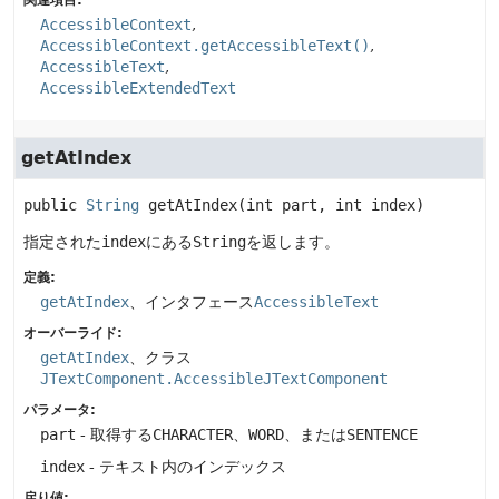
関連項目:
AccessibleContext
AccessibleContext.getAccessibleText()
AccessibleText
AccessibleExtendedText
getAtIndex
public
String
getAtIndex
(int part, int index)
指定された
index
にある
String
を返します。
定義:
getAtIndex
、インタフェース
AccessibleText
オーバーライド:
getAtIndex
、クラス
JTextComponent.AccessibleJTextComponent
パラメータ:
part
- 取得する
CHARACTER
、
WORD
、または
SENTENCE
index
- テキスト内のインデックス
戻り値: