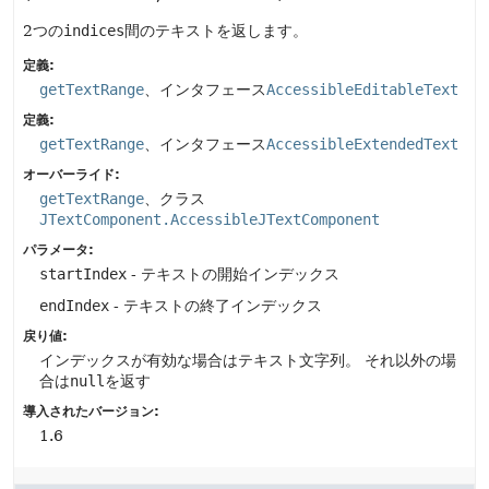
2つの
indices
間のテキストを返します。
定義:
getTextRange
、インタフェース
AccessibleEditableText
定義:
getTextRange
、インタフェース
AccessibleExtendedText
オーバーライド:
getTextRange
、クラス
JTextComponent.AccessibleJTextComponent
パラメータ:
startIndex
- テキストの開始インデックス
endIndex
- テキストの終了インデックス
戻り値:
インデックスが有効な場合はテキスト文字列。
それ以外の場
合は
null
を返す
導入されたバージョン:
1.6