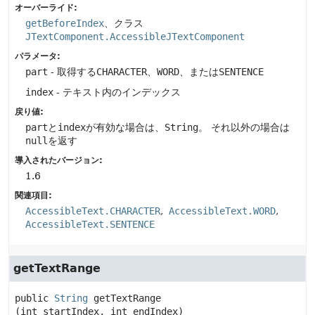
オーバーライド:
getBeforeIndex
、クラス
JTextComponent.AccessibleJTextComponent
パラメータ:
part
- 取得する
CHARACTER
、
WORD
、または
SENTENCE
index
- テキスト内のインデックス
戻り値:
part
と
index
が有効な場合は、
String
。
それ以外の場合は
null
を返す
導入されたバージョン:
1.6
関連項目:
AccessibleText.CHARACTER
AccessibleText.WORD
AccessibleText.SENTENCE
getTextRange
public
String
getTextRange
(int startIndex, int endIndex)