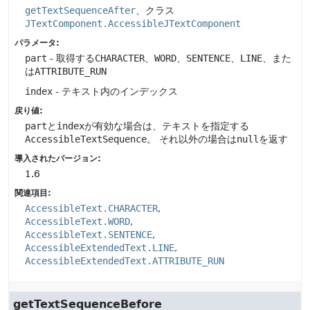
getTextSequenceAfter
、クラス
JTextComponent.AccessibleJTextComponent
パラメータ:
part
- 取得する
CHARACTER
、
WORD
、
SENTENCE
、
LINE
、また
は
ATTRIBUTE_RUN
index
- テキスト内のインデックス
戻り値:
part
と
index
が有効な場合は、テキストを指定する
AccessibleTextSequence
。
それ以外の場合は
null
を返す
導入されたバージョン:
1.6
関連項目:
AccessibleText.CHARACTER
AccessibleText.WORD
AccessibleText.SENTENCE
AccessibleExtendedText.LINE
AccessibleExtendedText.ATTRIBUTE_RUN
getTextSequenceBefore