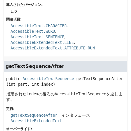
導入されたバージョン:
1.6
関連項目:
AccessibleText.CHARACTER
AccessibleText.WORD
AccessibleText.SENTENCE
AccessibleExtendedText.LINE
AccessibleExtendedText.ATTRIBUTE_RUN
getTextSequenceAfter
public
AccessibleTextSequence
getTextSequenceAfter
(int part, int index)
指定された
index
の後ろの
AccessibleTextSequence
を返しま
す。
定義:
getTextSequenceAfter
、インタフェース
AccessibleExtendedText
オーバーライド: