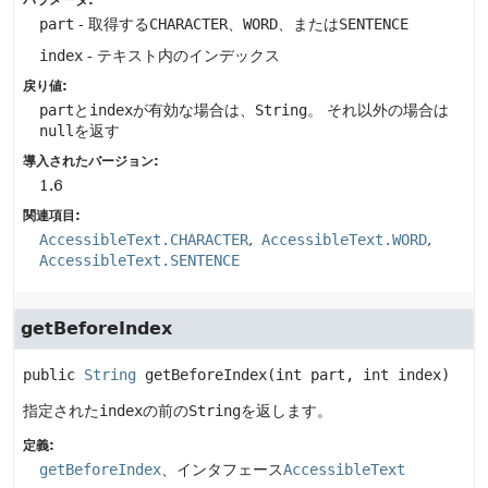
パラメータ:
part
- 取得する
CHARACTER
、
WORD
、または
SENTENCE
index
- テキスト内のインデックス
戻り値:
part
と
index
が有効な場合は、
String
。
それ以外の場合は
null
を返す
導入されたバージョン:
1.6
関連項目:
AccessibleText.CHARACTER
AccessibleText.WORD
AccessibleText.SENTENCE
getBeforeIndex
public
String
getBeforeIndex
(int part, int index)
指定された
index
の前の
String
を返します。
定義:
getBeforeIndex
、インタフェース
AccessibleText