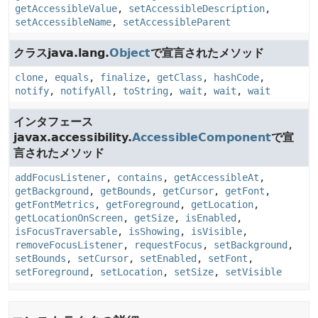
getAccessibleValue
,
setAccessibleDescription
,
setAccessibleName
,
setAccessibleParent
クラスjava.lang.
Object
で宣言されたメソッド
clone
,
equals
,
finalize
,
getClass
,
hashCode
,
notify
,
notifyAll
,
toString
,
wait
,
wait
,
wait
インタフェース
javax.accessibility.
AccessibleComponent
で宣
言されたメソッド
addFocusListener
,
contains
,
getAccessibleAt
,
getBackground
,
getBounds
,
getCursor
,
getFont
,
getFontMetrics
,
getForeground
,
getLocation
,
getLocationOnScreen
,
getSize
,
isEnabled
,
isFocusTraversable
,
isShowing
,
isVisible
,
removeFocusListener
,
requestFocus
,
setBackground
,
setBounds
,
setCursor
,
setEnabled
,
setFont
,
setForeground
,
setLocation
,
setSize
,
setVisible