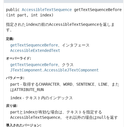
public
AccessibleTextSequence
getTextSequenceBefore
(int part, int index)
指定された
index
の前の
AccessibleTextSequence
を返しま
す。
定義:
getTextSequenceBefore
、インタフェース
AccessibleExtendedText
オーバーライド:
getTextSequenceBefore
、クラス
JTextComponent.AccessibleJTextComponent
パラメータ:
part
- 取得する
CHARACTER
、
WORD
、
SENTENCE
、
LINE
、また
は
ATTRIBUTE_RUN
index
- テキスト内のインデックス
戻り値:
part
と
index
が有効な場合は、テキストを指定する
AccessibleTextSequence
。
それ以外の場合は
null
を返す
導入されたバージョン: