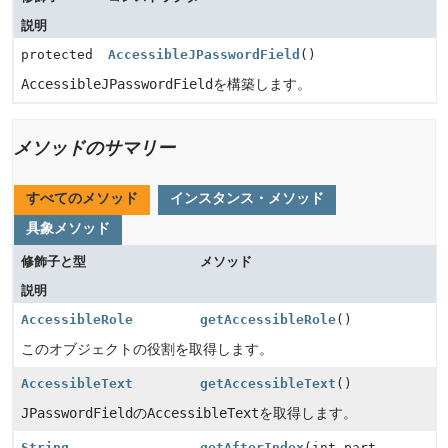
説明
protected
AccessibleJPasswordField
()
AccessibleJPasswordField
を構築します。
メソッドのサマリー
すべてのメソッド
インスタンス・メソッド
具象メソッド
修飾子と型
メソッド
説明
AccessibleRole
getAccessibleRole
()
このオブジェクトの役割を取得します。
AccessibleText
getAccessibleText
()
JPasswordField
の
AccessibleText
を取得します。
String
getAfterIndex
(int part,