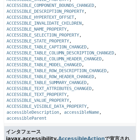
ACCESSIBLE_COMPONENT_BOUNDS_CHANGED
,
ACCESSIBLE_DESCRIPTION_PROPERTY
,
ACCESSIBLE_HYPERTEXT_OFFSET
,
ACCESSIBLE_INVALIDATE_CHILDREN
,
ACCESSIBLE_NAME_PROPERTY
,
ACCESSIBLE_SELECTION_PROPERTY
,
ACCESSIBLE_STATE_PROPERTY
,
ACCESSIBLE_TABLE_CAPTION_CHANGED
,
ACCESSIBLE_TABLE_COLUMN_DESCRIPTION_CHANGED
,
ACCESSIBLE_TABLE_COLUMN_HEADER_CHANGED
,
ACCESSIBLE_TABLE_MODEL_CHANGED
,
ACCESSIBLE_TABLE_ROW_DESCRIPTION_CHANGED
,
ACCESSIBLE_TABLE_ROW_HEADER_CHANGED
,
ACCESSIBLE_TABLE_SUMMARY_CHANGED
,
ACCESSIBLE_TEXT_ATTRIBUTES_CHANGED
,
ACCESSIBLE_TEXT_PROPERTY
,
ACCESSIBLE_VALUE_PROPERTY
,
ACCESSIBLE_VISIBLE_DATA_PROPERTY
,
accessibleDescription
,
accessibleName
,
accessibleParent
インタフェース
javax.accessibility.
AccessibleAction
で宣言され