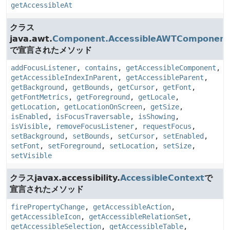
getAccessibleAt
クラス
java.awt.
Component.AccessibleAWTComponent
で宣言されたメソッド
addFocusListener
,
contains
,
getAccessibleComponent
,
getAccessibleIndexInParent
,
getAccessibleParent
,
getBackground
,
getBounds
,
getCursor
,
getFont
,
getFontMetrics
,
getForeground
,
getLocale
,
getLocation
,
getLocationOnScreen
,
getSize
,
isEnabled
,
isFocusTraversable
,
isShowing
,
isVisible
,
removeFocusListener
,
requestFocus
,
setBackground
,
setBounds
,
setCursor
,
setEnabled
,
setFont
,
setForeground
,
setLocation
,
setSize
,
setVisible
クラスjavax.accessibility.
AccessibleContext
で
宣言されたメソッド
firePropertyChange
,
getAccessibleAction
,
getAccessibleIcon
,
getAccessibleRelationSet
,
getAccessibleSelection
,
getAccessibleTable
,