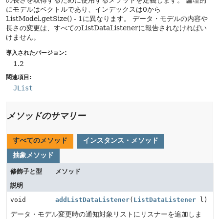
の長さを取得するために使用するメソッドを定義します。
論理的
にモデルはベクトルであり、インデックスは0から
ListModel.getSize() - 1に異なります。
データ・モデルの内容や
長さの変更は、すべてのListDataListenerに報告されなければい
けません。
導入されたバージョン:
1.2
関連項目:
JList
メソッドのサマリー
すべてのメソッド
インスタンス・メソッド
抽象メソッド
修飾子と型
メソッド
説明
void
addListDataListener
(
ListDataListener
l)
データ・モデル変更時の通知対象リストにリスナーを追加しま