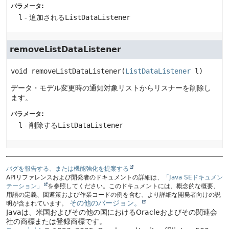
パラメータ:
l
- 追加される
ListDataListener
removeListDataListener
void
removeListDataListener
(
ListDataListener
 l)
データ・モデル変更時の通知対象リストからリスナーを削除し
ます。
パラメータ:
l
- 削除する
ListDataListener
バグを報告する、または機能強化を提案する
APIリファレンスおよび開発者のドキュメントの詳細は、
「Java SEドキュメン
テーション」
を参照してください。このドキュメントには、概念的な概要、
用語の定義、回避策および作業コードの例を含む、より詳細な開発者向けの説
その他のバージョン。
明が含まれています。
Javaは、米国およびその他の国におけるOracleおよびその関連会
社の商標または登録商標です。