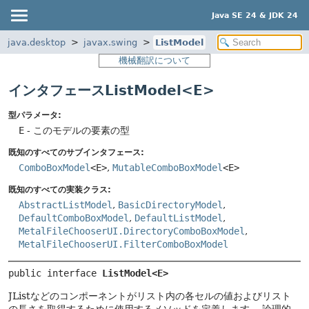
Java SE 24 & JDK 24
java.desktop
javax.swing
ListModel
機械翻訳について
インタフェースListModel<E>
型パラメータ:
E
- このモデルの要素の型
既知のすべてのサブインタフェース:
ComboBoxModel
<E>
,
MutableComboBoxModel
<E>
既知のすべての実装クラス:
AbstractListModel
,
BasicDirectoryModel
,
DefaultComboBoxModel
,
DefaultListModel
,
MetalFileChooserUI.DirectoryComboBoxModel
,
MetalFileChooserUI.FilterComboBoxModel
public interface 
ListModel<E>
JListなどのコンポーネントがリスト内の各セルの値およびリスト