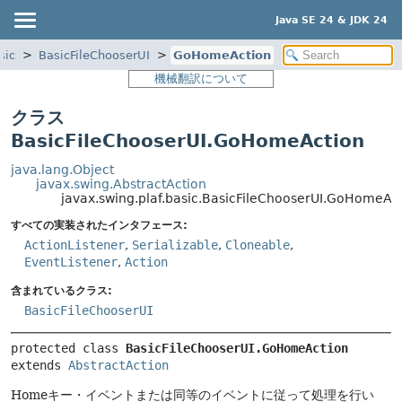
Java SE 24 & JDK 24
sic
BasicFileChooserUI
GoHomeAction
機械翻訳について
クラス
BasicFileChooserUI.GoHomeAction
java.lang.Object
javax.swing.AbstractAction
javax.swing.plaf.basic.BasicFileChooserUI.GoHomeAc
すべての実装されたインタフェース:
ActionListener
,
Serializable
,
Cloneable
,
EventListener
,
Action
含まれているクラス:
BasicFileChooserUI
protected class 
BasicFileChooserUI.GoHomeAction
extends 
AbstractAction
Homeキー・イベントまたは同等のイベントに従って処理を行い