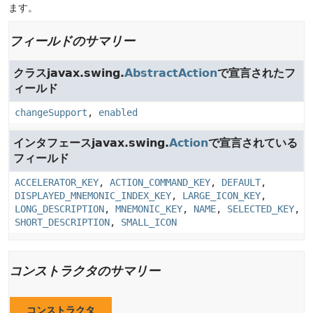
ます。
フィールドのサマリー
クラスjavax.swing.
AbstractAction
で宣言されたフ
ィールド
changeSupport
,
enabled
インタフェースjavax.swing.
Action
で宣言されている
フィールド
ACCELERATOR_KEY
,
ACTION_COMMAND_KEY
,
DEFAULT
,
DISPLAYED_MNEMONIC_INDEX_KEY
,
LARGE_ICON_KEY
,
LONG_DESCRIPTION
,
MNEMONIC_KEY
,
NAME
,
SELECTED_KEY
,
SHORT_DESCRIPTION
,
SMALL_ICON
コンストラクタのサマリー
コンストラクタ