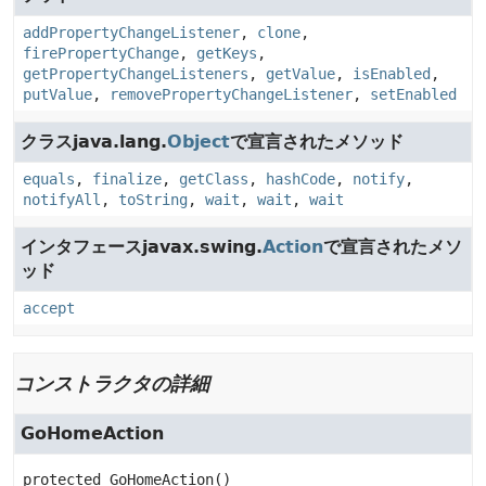
addPropertyChangeListener
,
clone
,
firePropertyChange
,
getKeys
,
getPropertyChangeListeners
,
getValue
,
isEnabled
,
putValue
,
removePropertyChangeListener
,
setEnabled
クラスjava.lang.
Object
で宣言されたメソッド
equals
,
finalize
,
getClass
,
hashCode
,
notify
,
notifyAll
,
toString
,
wait
,
wait
,
wait
インタフェースjavax.swing.
Action
で宣言されたメソ
ッド
accept
コンストラクタの詳細
GoHomeAction
protected
GoHomeAction
()