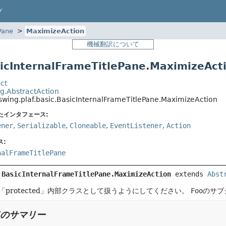
プ
Pane
MaximizeAction
機械翻訳について
cInternalFrameTitlePane.MaximizeAct
ct
g.AbstractAction
swing.plaf.basic.BasicInternalFrameTitlePane.MaximizeAction
たインタフェース:
ener
,
Serializable
,
Cloneable
,
EventListener
,
Action
ス:
nalFrameTitlePane
 
BasicInternalFrameTitlePane.MaximizeAction
extends 
Abst
protected」内部クラスとして扱うようにしてください。
Foo
のサブ
のサマリー