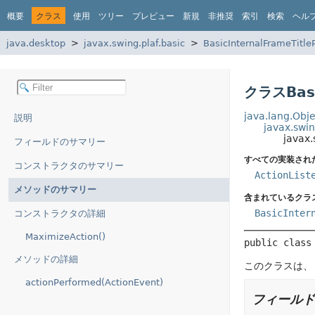
概要
クラス
使用
ツリー
プレビュー
新規
非推奨
索引
検索
ヘル
java.desktop
javax.swing.plaf.basic
BasicInternalFrameTitle
クラスBasi
java.lang.Obje
説明
javax.swin
javax.
フィールドのサマリー
すべての実装され
コンストラクタのサマリー
ActionList
メソッドのサマリー
含まれているクラ
BasicInter
コンストラクタの詳細
MaximizeAction()
public class
メソッドの詳細
このクラスは、「
actionPerformed(ActionEvent)
フィールド