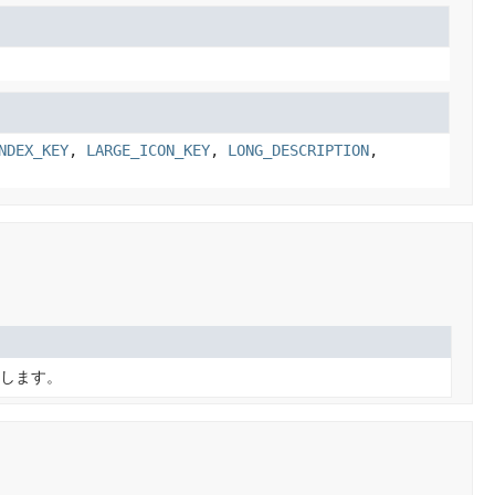
NDEX_KEY
,
LARGE_ICON_KEY
,
LONG_DESCRIPTION
,
築します。