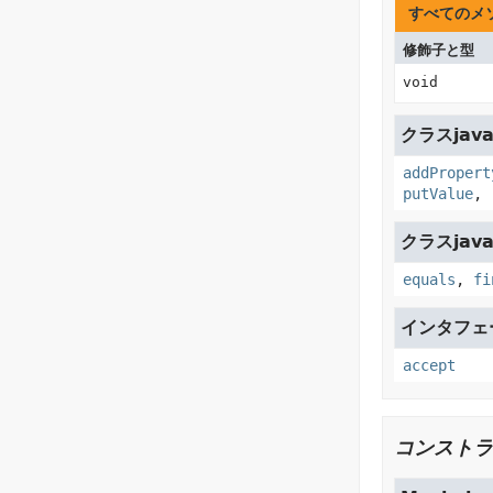
すべてのメ
修飾子と型
void
クラスjava
addPropert
putValue
,
クラスjava.
equals
,
fi
インタフェース
accept
コンストラ