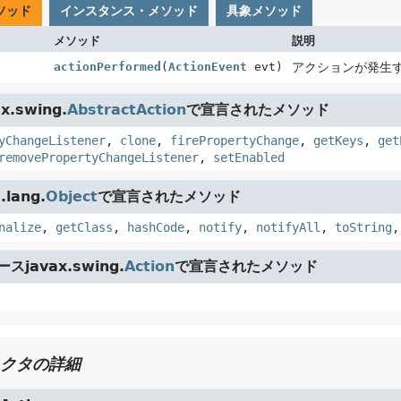
ソッド
インスタンス・メソッド
具象メソッド
メソッド
説明
actionPerformed
(
ActionEvent
evt)
アクションが発生
x.swing.
AbstractAction
で宣言されたメソッド
yChangeListener
,
clone
,
firePropertyChange
,
getKeys
,
get
removePropertyChangeListener
,
setEnabled
lang.
Object
で宣言されたメソッド
nalize
,
getClass
,
hashCode
,
notify
,
notifyAll
,
toString
javax.swing.
Action
で宣言されたメソッド
クタの詳細