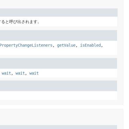
すると呼び出されます。
PropertyChangeListeners
,
getValue
,
isEnabled
,
,
wait
,
wait
,
wait