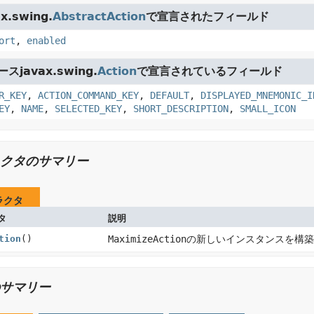
x.swing.
AbstractAction
で宣言されたフィールド
ort
,
enabled
javax.swing.
Action
で宣言されているフィールド
R_KEY
,
ACTION_COMMAND_KEY
,
DEFAULT
,
DISPLAYED_MNEMONIC_I
EY
,
NAME
,
SELECTED_KEY
,
SHORT_DESCRIPTION
,
SMALL_ICON
クタのサマリー
ラクタ
タ
説明
tion
()
MaximizeAction
の新しいインスタンスを構
サマリー