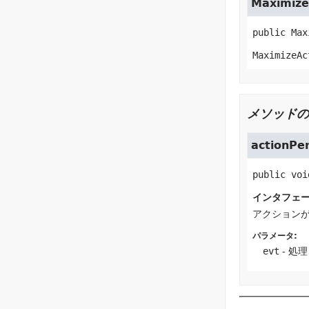
Maximize
public
Max
MaximizeAc
メソッドの
actionPe
public
voi
インタフェ
アクション
パラメータ:
evt
- 処