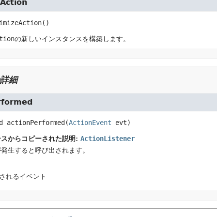
Action
imizeAction
()
tion
の新しいインスタンスを構築します。
詳細
rformed
d
actionPerformed
(
ActionEvent
 evt)
ースからコピーされた説明:
ActionListener
が発生すると呼び出されます。
理されるイベント