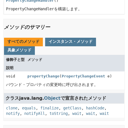
PropertyChangeHandler
()
PropertyChangeHandler
を構築します。
メソッドのサマリー
すべてのメソッド
インスタンス・メソッド
具象メソッド
修飾子と型
メソッド
説明
void
propertyChange
(
PropertyChangeEvent
e)
バウンド・プロパティの変更時に呼び出されます。
クラスjava.lang.
Object
で宣言されたメソッド
clone
,
equals
,
finalize
,
getClass
,
hashCode
,
notify
,
notifyAll
,
toString
,
wait
,
wait
,
wait