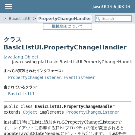
Java SE 24 & JDK 24
c
BasicListUI
PropertyChangeHandler
機械翻訳について
クラス
BasicListUI.PropertyChangeHandler
java.lang.Object
javax.swing.plaf.basic.BasicListUI.PropertyChangeHandle
すべての実装されたインタフェース:
PropertyChangeListener
,
EventListener
含まれているクラス:
BasicListUI
public class 
BasicListUI.PropertyChangeHandler
extends 
Object
 implements 
PropertyChangeListener
installUI時にJListに追加されるPropertyChangeListenerで
す。
レイアウトに影響するJListプロパティの値が変更されると、
updateLayoutStateNeededにビットを設定します。
JListモデ