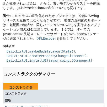
ルが変更された場合は、さらに、古いモデルからリスナーを削除
します。
JListのselectionModelについても同様です。
警告:
このクラスの直列化されたオブジェクトは、今後のSwing
リリースと互換ではなくなる予定です。
現在の直列化のサポート
は、短期間の格納や、同じバージョンのSwingを実行するアプリ
ケーション間のRMIに適しています。
1.4では、すべての
JavaBeansの長期ストレージのサポートが
java.beans
パッケー
ジに追加されました。
XMLEncoder
を参照してください。
関連項目:
BasicListUI.maybeUpdateLayoutState()
BasicListUI.createPropertyChangeListener()
BasicListUI.installUI(javax.swing.JComponent)
コンストラクタのサマリー
コンストラクタ
コンストラクタ
説明